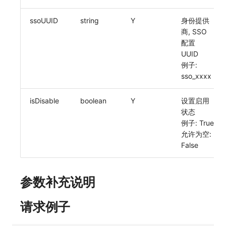
常见问题
C++
环境变量
删除 SSO 映射规则
功能菜单获取 v2
工作空间内置 API Key
观测云费用中心服务协议
自定义事件通知模板
Teams
等级 列出
回复 修改
统一目录实体类型详情
启用/禁用 索引配置
获取非日志文本数据 Tags 信息
上传单个文件内容
官方节点列出
删除
使用量限制更新
自定义用户访
ssoUUID
string
Y
身份提供
商, SSO
Unity
成员管理
开启/禁用 SSO 映射规则
功能菜单设置 v2
角色管理
观测云移动应用隐私政策
如何配置用户访问监测采样
监控器内部原理
Telegram Bot
自定义等级 添加
故障操作记录 查询
统一目录实体类型创建
删除索引
启用/禁用
上传空间图片相关资源
配置
UUID
查看器
角色管理
上传空间图片
Issue
观测云移动 SDK 隐私政策
Hook Resource
自定义等级 修改
附件上传
统一目录实体类型修改
获取图片相关资源
例子:
sso_xxxx
分析看板
API Keys 管理
设置空间自定义信息
分组管理
数据处理协议（DPA）
Action
自定义等级 删除
附件删除
统一目录实体类型删除
自定义工作空间绑定信息
isDisable
boolean
Y
设置启用
会话重放
Client Token 管理
获取角色敏感数据脱敏字段
Issue 等级
观测云账号注销须知
FAQ
默认配置状态 获取
附件下载
修改品牌标识
状态
例子: True
用户洞察
黑名单
敏感数据脱敏测试
模板管理
观测云费用中心账号注销须知
默认配置状态修改
工作空间-查询索引信息列表
允许为空:
数据访问
数据转发
站点列出
数据查询
观测云 Obsy AI 智能服务使用协议
附件上传
工作空间-索引模板配置
False
自建追踪
数据访问
可查看空间列表
登录映射规则
附件删除
参数补充说明
SourceMap
正则表达式
修改空间的数据保留时长
场景-仪表板
附件下载
请求例子
自定义环境变量
审计事件
获取当前租户信息
链路追踪