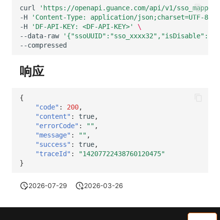
其他
分享管理
获取当前工作空间信息
DataKit清单
curl
'https://openapi.guance.com/api/v1/sso_mapping
-H
'Content-Type: application/json;charset=UTF-8'
\
-H
'DF-API-KEY: <DF-API-KEY>'
\
跨工作空间授权
获取同组织工作空间简化列表
--data-raw
'{"ssoUUID":"sso_xxxx32","isDisable":fal
字段展示权限
轮换当前工作空间 Token
响应
敏感数据扫描
实验室
{
"code"
:
200
,
SSO 管理
"content"
:
true
,
"errorCode"
:
""
,
支持中心
"message"
:
""
,
"success"
:
true
,
"traceId"
:
"14207722438760120475"
}
2026-07-29
2026-03-26