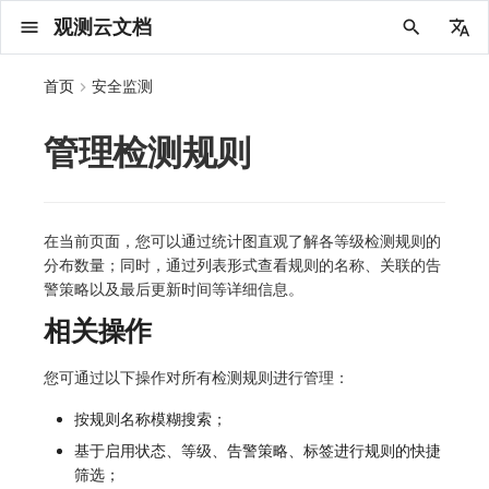
观测云文档
中文
首页
安全监测
English
管理检测规则
2025 年
概念先解
注册免费版
安装并使用 DataKit
更新日志
DQL 查询入口
管理 Pipelines
仪表板
创建/编辑笔记
所有事件
创建错误投递规则
创建 Issue
故障列表
主机
新建实体对象
指标采集
日志采集
数据采集
Web
拨测任务
官方检测库
语法
数据采集
监控器
账号设置
应用列表
查看器
Obsy Copilot
Agent 管理
OWL CLI
公共请求参数
Func 托管版
数据存储策略
费用结算方式
名词解释
发布历史
公共请求参数
关于内置角色的说明
观测云商业版订阅协议
从官网注册商业版
在 Linux 上安装
2025
主机安装
服务管理
主配置
HTTP API
DBSCAN
PromQL 快速上手
快速开始
列表管理
图表类型
变量查询
快速搭建
绑定内置视图
等级定义
等级定义
类型
总览
数据上报
日志列表
日志索引
关联 Web 应用访问
性能指标
手动安装
Web 应用接入
更新日志
更新日志
更新日志
更新日志
更新日志
更新日志
更新日志
快速开始
更新日志
快速开始
快速开始
Session（会话）
Web
会话热图
SourceMap 配置
数据拦截与修改
API 拨测
官方模板库
应用智能检测
新建 SLO
新建告警策略
钉钉机器人
关键指标
邀请成员
权限清单
Open API
新建转发规则
模版库
创建扫描规则
SAML
Status Page
新建 Agent 监测应用
搜索
保存快照
可观测分析
Agent 创建
手动安装
快速开始
仪表板
未恢复事件列出
频道
故障列表
错误中心
基础设施
实体列表
聚类查询
获取指标集相关信息
应用
拨测任务
监控器
应用
字段管理
列出
DQL 数据异步查询
列出
获取账单计费项消费累计
获取时序趋势图
AWS
一般图表数据返回
基础
计费产生逻辑
费用中心账号结算
注册与版本
2025 年
部署必读
如何开始
部署配置手册
计量数据结构与使用
列出
列出
列出
列出
新建
初始化并获取
列出
获取
列出
有效的等级列表
模版-列出
DQL数据查询
添加映射配置
标识ID导入
apm 服务列出
在线 Datakit 列表
2024 年
客户价值
注册商业版
快速创建仪表板
DataKit 安装
DQL 函数
Pipeline 手册
可视化图表
Chart Block 配置说明
未恢复事件
错误列表
管理 Issue
故障详情
容器
实体列表
指标分析
浏览器日志采集
服务
小程序
概览
自定义创建
内置函数
查看器
智能监控
偏好设置
查看器
快照
套餐与积分
我的任务
OWL MCP Server
公共响应结构
云账号管理
商业版
常见问题
登录方式
私有化版本说明
公共响应结构
未恢复事件查询
观测云专属版订阅协议
从云厂商注册商业版
在 Windows 上安装
2021~2024
容器安装
状态查看
采集器配置
文档撰写
本地 Func 如何上报自定义高级函数
基础和原理
页面管理
图表配置
对象映射
列表管理
Issue 发现
等级映射
分析看板
拓扑
日志详情
原生直写索引
配置应用性能监测采样
服务拓扑
自动注入
前端框架插件接入
应用接入
快速开始
迁移指南
快速开始
快速开始
快速开始
快速开始
应用接入
快速开始
应用接入
应用接入
View（页面）
移动端
漏斗分析
脚本上传 sourcemap
页面性能
网络路径拨测
检测规则
云账单智能监控
管理 SLO
管理告警策略
企业微信机器人
功能菜单
常见问题
管理转发规则
管理扫描规则
OIDC
工单管理
新建 LLM 监测应用
筛选
分享快照
数据检索
Agent 容器安装
自动安装
工具清单
仪表板轮播
获取事件内容
Issue
值班
错误中心规则
资源目录
拓扑图
索引
聚合生成指标
SourceMap
自建节点管理
SLO
全局标签
新建
DQL 数据查询(旧版)
执行外部函数
获取账单信息
生成认证 code
阿里云
拓扑图数据返回
云同步脚本集
计费价格明细
阿里云账号结算
结算与账单
2024 年
如何申请 License
升级商业版
运维FAQ
获取
创建
添加成员
创建
获取
修改
修改ISSUE
创建
模版-获取模版详情
修改映射配置
service map
2023 年
版本区分
开始使用监控器
DataKit 使用
高级函数
视图变量
变更事件
错误规则详情
分析看板
故障分析看板
进程
实体详情
指标管理
小程序日志采集
分析看板
Android
查看器
概览
SLO
其他设置
分析看板
自动化
故障排查
接口签名认证
外部数据源
企业版
账户概览
产品部署
签名认证
拓扑图图表接口
观测云免费版订阅协议
在 macOS 上安装
批量安装
更新
选举配置
Platypus 语法
图表查询
页面管理
通知策略
故障自动分析
网络流
外部索引
应用性能监测关联日志
服务详情
查看器
SSR 框架下接入
远程配置与强制采样
应用接入
快速开始
应用接入
应用接入
应用接入
应用接入
配置说明
应用接入
配置说明
配置说明
Resource（资源）
Webpack 上传 sourcemap
内容安全策略
多步拨测
自定义模板库
主机智能检测
SLO 详情
告警聚合通知模板
飞书机器人
日志延迟可见
FAQ
角色映射
时间控件
资源生成
Agent 服务运维
快速开始
笔记
手动恢复事件
日程
配置管理
数据转发
智能巡检
成员管理
分享
DQL 数据查询
获取账户余额
华为云
亚马逊云账号结算
2023 年
基础设施部署
SSO 管理
使用FAQ
新增
获取
修改
获取
修改
列出
修改
模版-导入自定义系统模版
映射配置列出
在当前页面，您可以通过统计图直观了解各等级检测规则的
分布数量；同时，通过列表形式查看规则的名称、关联的告
2022 年
常见问题
开启 APM 链路追踪
DataKit 配置
DQL VS 其它查询语言
报告
智能监控事件
常见问题
日程
值班
数据库
实体类型管理
生成指标
日志查看器
链路
iOS/tvOS/macOS
自建节点管理
静默管理
空间设置
任务接入
更新日志
使用限制
脚本市场
常见问题
支持中心
开始使用
前台账号
单位说明
观测云 SaaS 服务等级协议
在 Kubernetes 上安装
离线安装
DQL 查询
代理配置
内置函数
图表 JSON
故障聚合规则
设备
Electron 应用接入
基于 Uniapp 开发框架的小程序接入
配置说明
应用接入
配置说明
配置说明
配置说明
配置说明
高级场景
配置说明
高级场景
高级场景
Action（操作）
Vite 上传 sourcemap
浏览器拨测
监控器列表
Kubernetes 智能检测
Webhook 自定义
常见问题
维度分析
知识服务
Agent 正向代理配置
工具清单
新版笔记
创建事件
配置管理
数据访问
静默配置
角色管理
删除
同组织 Trace 查询
作废认证 code
腾讯云
华为云账号结算
2022 年
开始安装
管理后台手册
升级观测云
修改
修改
更换空间拥有者
轮换工作空间 Token
列出
批量删除
管理工作空间
模版-删除自定义模版
删除映射配置
警策略以及最后更新时间等详细信息。
相关操作
2021 年
DataKit 开发手册
笔记
事件详情
配置管理
配置管理
网络
全景拓扑图
常见问题
BPF 网络日志
错误追踪
HarmonyOS
常见问题
告警策略
MFA 管理
用量统计
请求示例
账单管理
运维手册
管理后台账号
飞书 SSO（OIDC）配置说明
法律声明
以 Kubernetes helm 方式安装
其它命令
DataKit Operator
附加功能
图表链接
Webhook配置
网络路径
采集数据说明
应用数据采集
高级场景
配置说明
高级场景
高级场景
高级场景
高级场景
应用数据采集
框架接入
应用数据采集
故障排查
Long Task（长任务）
恢复监控器
日志智能检测
简单 HTTP 请求
显示列
技能
命令参考
查看器
告警策略
API Key 管理
取消快照/图表分享
Azure
激活产品
容量规划
启用/禁用
启用/禁用
修改
删除
删除
模版-批量删除自定义模版
开关状态设置
您可通过以下操作对所有检测规则进行管理：
2020 年
查看器
常见问题
常见问题
资源目录
错误追踪
Profiling
React Native
通知对象管理
属性声明
Agent 版本历史
OpenAPI SDK
账户管理
扩展使用
工作空间成员
SourceMap 分片上传
数据安全保密协议
Docker 安装
故障排查
其它配置方式
性能基准和优化
事件关联
采样配置
应用数据采集
高级场景
应用数据采集
应用数据采集
应用数据采集
应用数据采集
故障排查
高级场景
故障排查
Error（错误）
运算符
用户访问智能检测
短信
MCP 服务
内置视图
通知对象管理
黑名单
DataWay
删除
删除
批量设置故障 AI 自动分析配置
批量删除
获取开关状态信息
自定义用户访
按规则名称模糊搜索；
2019 年
内置视图
常见问题
索引
Flutter
常见问题
字段管理
Obscli
公共错误定义
工作空间管理
工作空间
部署版跨站点授权
数据安全协议
Datakit Operator
虚拟互联网接入
用户操作 Action
故障排查
应用数据采集
故障排查
故障排查
故障排查
故障排查
应用数据采集
真值表
语音电话
消息渠道
服务管理
Pipelines
部署方案
修改品牌标识
删除
基于启用状态、等级、告警策略、标签进行规则的快捷
常见问题
跨工作空间索引查询
UniApp
全局标签
场景
常见问题
工作空间 API Key
同组织跨工作空间 Trace 查询
观测云费用中心用户充值协议
筛选；
性能展示
自定义数据与事件
故障排查
故障排查
事件等级
Slack
Agent 协作（A2A）
服务性能
数据访问
使用量限制查询