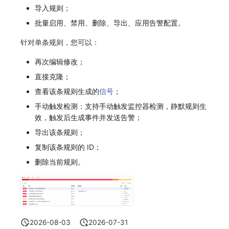
导入规则；
常见问题
macOS
环境变量
事件
工作空间内置 API Key
观测云费用中心服务协议
自定义 View
自定义事件通知模板
Teams
敏感数据脱敏
使用量限制更新
批量启用、禁用、删除、导出、应用告警配置。
Windows
成员管理
异常追踪
角色管理
观测云移动应用隐私政策
Resource Hook
监控器内部原理
Telegram Bot
工作空间
上传空间图片相关资源
针对单条规则，您可以：
C++
角色管理
故障中心
Issue
观测云移动 SDK 隐私政策
WebSocket 长连接采集
工作空间自定义配置
获取图片相关资源
再次编辑修改；
直接克隆；
Unity
API Keys 管理
错误中心
分组管理
数据处理协议（DPA）
FAQ
属性声明
自定义工作空间绑定信息
查看该条规则生成的
信号
；
查看器
Client Token 管理
基础设施
Issue 等级
观测云账号注销须知
更新日志
跨空间授权
修改品牌标识
手动触发检测：支持手动触发监控器检测，静默规则生
效，触发后生成事件并发送告警；
分析看板
黑名单
统一目录
模板管理
观测云费用中心账号注销须知
跨站点授权
工作空间-查询索引信息列表
导出该条规则；
会话重放
数据转发
日志
数据查询
观测云 Obsy AI 智能服务使用协议
复制该条规则的 ID；
账号管理
工作空间-索引模板配置
删除当前规则。
用户洞察
数据访问
指标
登录映射规则
数据访问
正则表达式
用户访问监测
场景-仪表板
自建追踪
审计事件
可用性监测
链路追踪
2026-08-03
2026-07-31