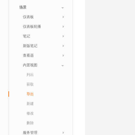
跨工作空间授权
数据转发至 Kafka 消息队列
场景
字段展示权限
数据转发至火山引擎 TOS
仪表板
敏感数据扫描
数据转发至谷歌云 GCS
仪表板轮播
创建
实验室
创建扫描规则
笔记
获取
列出
SSO 管理
管理扫描规则
自定义新建
新版笔记
删除
获取
列出
支持中心
SAML
官方规则库
查看器
修改
新建
获取
列出
OIDC
Status Page
配置示例
内置视图
获取
修改
删除
获取
列出
角色映射
工单管理
阿里云 IDaaS
导出
删除
导出
创建
获取
列出
常见问题
Authing
导入
导入
修改
删除
获取
Azure AD
扩展信息配置
创建
删除
导出
导出
IAM Identity Center
修改
新建
新建
Okta
修改
修改
Keycloak
导入
删除
服务管理