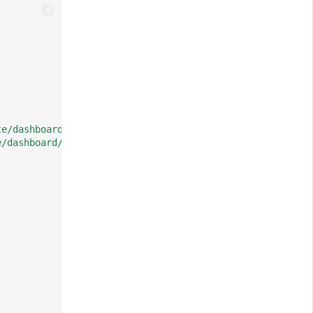
te/dashboard/zh/mysql_activity/icon.svg"
,
e/dashboard/zh/mysql_activity/mysql_activity.png"