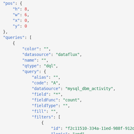
"pos"
:
{
"h"
:
8
,
"w"
:
6
,
"x"
:
0
,
"y"
:
0
},
"queries"
:
[
{
"color"
:
""
,
"datasource"
:
"dataflux"
,
"name"
:
""
,
"qtype"
:
"dql"
,
"query"
:
{
"alias"
:
""
,
"code"
:
"A"
,
"dataSource"
:
"mysql_dbm_activity"
,
"field"
:
"*"
,
"fieldFunc"
:
"count"
,
"fieldType"
:
""
,
"fill"
:
""
,
"filters"
:
[
{
"id"
:
"f2c11510-334a-11ed-988f-912
"logic"
:
"and"
,