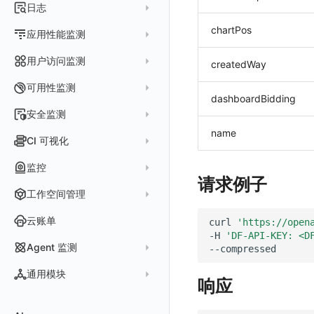
指标采集
日志
等级定义
配置管理
世界地图
数据库
分析看板
Containers
实体详情
指标分析
chartPos
日志采集
Issue 发现
应用性能监测
常见问题
等级定义
散点图
网络
Kubernetes
实体类型管理
指标管理
浏览器日志采集
通知策略
数据采集
等级映射
用户访问监测
气泡图
资源目录
总览
Pods
createdWay
全景拓扑图
生成指标
小程序日志采集
服务
关联 Web 应用访问
故障自动分析
直方图
Web
常见问题
拓扑
数据上报
Services
可用性监测
常见问题
日志查看器
dashboardBidding
分析看板
配置应用性能监测采样
性能指标
故障聚合规则
矩形树图
小程序
Web 应用接入
网络流
Deployments
拨测任务
安全监测
BPF 网络日志
日志列表
链路
应用性能监测关联日志
服务拓扑
Webhook配置
蜂窝图
Android
前端框架插件接入
更新日志
设备
Nodes
name
概览
API 拨测
新建检测规则
CI 可视化
错误追踪
日志详情
错误追踪
服务详情
手动安装
Java 日志关联链路数据
热力图
iOS/tvOS/macOS
SSR 框架下接入
应用接入
更新日志
网络路径
Replica Sets
查看器
网络路径拨测
HTTP
管理检测规则
官方检测库
数据采集
索引
监控
Profiling
自动注入
在主机上部署
Python 日志关联链路数据
拓扑图
HarmonyOS
Electron 应用接入
远程配置与强制采样
快速开始
更新日志
Jobs
自建节点管理
多步拨测
ICMP
请求例子
信号
自定义创建
查看器
跨工作空间索引查询
日志索引
监控器
查看器
在 Kubernetes 上部署
在主机上部署
工作空间管理
SLO
React Native
采集数据说明
应用接入
迁移指南
更新日志
基于 Uniapp 开发框架的小程序接入
Cron Jobs
常见问题
浏览器拨测
TCP
执行日志
概览
常见问题
原生直写索引
智能监控
官方模板库
列表
在 Kubernetes 上部署
账号设置
仪表盘
Flutter
采样配置
应用数据采集
配置说明
快速开始
快速开始
更新日志
云账单
Daemonset
curl
'https://open
WEBSOCKET
Arbiter
外部索引
-H
'DF-API-KEY: <D
SLO
检测规则
应用智能检测
详情页
安装 Datakit Operator
偏好设置
漏斗图
UniApp
用户操作 Action
高级场景
应用接入
应用接入
快速开始
更新日志
SDK 初始化
自定义用户访问监测 SDK 采集数据内容
Statefulset
SSL
Agent 监测
语法
SLS Logstore
静默管理
自定义模板库
云账单智能监控
新建 SLO
阈值检测
安装 Helm
其他设置
桑基图
macOS
自定义数据与事件
应用数据采集
配置说明
配置说明
应用接入
快速开始
更新日志
自定义用户标识
RUM 配置
自定义标签
Persistent Volumes
应用列表
内置函数
通用模块
Elasticsearch
告警策略
监控器列表
主机智能检测
管理 SLO
突变检测
响应
空间设置
数据列表
Windows
自定义 View
故障排查
高级场景
高级场景
配置说明
应用接入
快速开始
快速开始
用户标识
Log 配置
自定义采集规则
SDK 初始化
SDK 初始化
自定义添加额外的数据TAG
PVC
查看器
新建 Agent 监测应用
查看器
OpenSearch
通知对象管理
恢复监控器
Kubernetes 智能检测
SLO 详情
新建告警策略
区间检测
MFA 管理
关键指标
告警统计图
C++
Resource Hook
应用数据采集
应用数据采集
高级场景
配置说明
应用接入
应用接入
更新日志
全局 Context
自定义添加 Action
Trace 配置
数据采集脱敏
RUM 配置
自定义标签使用
RUM 配置
SDK 初始化
自定义标签与全局上下文