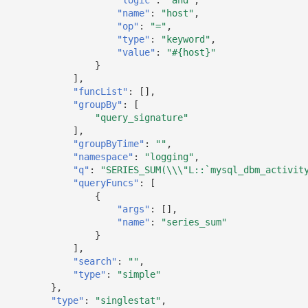
"name"
:
"host"
,
"op"
:
"="
,
"type"
:
"keyword"
,
"value"
:
"#{host}"
}
],
"funcList"
:
[],
"groupBy"
:
[
"query_signature"
],
"groupByTime"
:
""
,
"namespace"
:
"logging"
,
"q"
:
"SERIES_SUM(\\\"L::`mysql_dbm_activit
"queryFuncs"
:
[
{
"args"
:
[],
"name"
:
"series_sum"
}
],
"search"
:
""
,
"type"
:
"simple"
},
"type"
:
"singlestat"
,