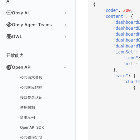
AI
分析看板
新建 LLM 监测应用
快照
搜索
日志易
{
常见问题
运算符
日志智能检测
管理告警策略
钉钉机器人
区间检测 V2
属性声明
功能菜单
监控器总览
Unity
WebSocket 长连接采集
故障排查
故障排查
应用数据采集
高级场景
配置说明
配置说明
快速开始
快速开始
添加自定义 Action
自定义添加 Error
WebView 监测
Log 配置
数据采集自定义规则
Log 配置
数据采集脱敏
RUM 配置
自定义标签使用
SDK 初始化
"code"
:
200
,
Obsy AI
筛选
保存快照
火山引擎 TLS
真值表
用户访问智能检测
告警聚合通知模板
企业微信机器人
离群检测
"content"
:
{
字段管理
日志延迟可见
文本
查看器
FAQ
故障排查
应用数据采集
高级场景
高级场景
应用接入
应用接入
快速开始
上报自定义 Error
Trace 配置
数据采集脱敏
Trace 配置
Log 配置
数据采集自定义规则
RUM 配置
自定义标签使用
SDK 初始化
SDK 初始化
动态配置与动态更新地址
动态配置与动态更新地址
"dashboard
时间控件
分享快照
Obsy Copilot
Obsy Agent Teams
事件等级
飞书机器人
日志检测
全局标签
视频
分析看板
更新日志
故障排查
应用数据采集
应用数据采集
配置说明
配置说明
应用接入
Session（会话）
符号文件上传
WebView 数据监测
Trace 配置
数据采集脱敏
Log 配置
数据采集自定义规则
RUM 配置
RUM 配置
自定义标签使用
小程序 JS SDK 远程配置
URLSession 自定义 Network 采集
"dashboard
维度分析
套餐与积分
可观测分析
"dashboard
Agent 管理
自定义事件通知模板
Webhook 自定义
进程异常检测
OWL
环境变量
图片
会话重放
故障排查
故障排查
框架接入
高级场景
配置说明
View（页面）
隐私与权限说明
Trace 配置
数据采集脱敏
Log 配置
Log 配置
数据采集自定义规则
SDK 初始化
SDK 初始化
动态配置与动态更新地址
动态配置与动态更新地址
自定义标签与 BridgeContext
"dashboard
显示列
数据检索
我的任务
监控器内部原理
简单 HTTP 请求
Agent 创建
基础设施存活检测 V2
Webhook 自定义 Body 模板
"dashboard
成员管理
OWL CLI
命令面板
用户洞察
高级场景
应用数据采集
高级场景
Resource（资源）
Web
Content Provider 设置
符号文件上传
符号文件上传
WebView 数据监测
Trace 配置
数据采集脱敏
Trace 配置
RUM 配置
桌面 UI 框架
RUM 配置
自定义标签
SDK 初始化
"iconSet"
:
资源生成
开放能力
自动化
短信
Agent 容器安装
应用性能指标检测
角色管理
OWL MCP Server
邀请成员
手动安装
IFrame
数据访问
应用数据采集
故障排查
故障排查
Action（操作）
移动端
会话热图
手动兼容接入
WebView 数据监测
WebView 数据监测
Log 配置
WebView2
隐私与数据脱敏
Log 配置
自定义采集规则
RUM 配置
自定义标签使用
如何接入会话重放
Widget Extension 数据采集
原生与 Flutter 混合开发
"icon"
知识服务
"url"
:
任务接入
语音电话
Agent 服务运维
用户访问指标检测
Open API
API Keys 管理
故障排查
权限清单
自动安装
快速开始
仪表板列表
自建追踪
故障排查
Long Task（长任务）
漏斗分析
WebView 数据监测
Trace 配置
Electron
自定义标签
Trace 配置
Log 配置
数据采集脱敏
如何接入 canvas 录制
Android 会话重放
Publish Package 相关配置
原生与 React Native 混合开发
},
用量统计
Slack
Agent 正向代理配置
组合检测
"main"
:
{
Client Token 管理
更新日志
Open API
快速开始
工具清单
SourceMap
公共请求参数
Error（错误）
tvOS 数据采集
自定义采集规则
Trace 配置
原生与 Unity 混合开发
故障排除
iOS 会话重放
Android Resource 手动配置
"chart
Agent 版本历史
Teams
技能
可用性数据检测
黑名单
常见问题
工具清单
{
自定义环境变量
公共响应结构
SourceMap 配置
Flutter 会话重放
Obscli
Telegram Bot
MCP 服务
网络数据检测
数据转发
命令参考
其他
接口签名认证
脚本上传 sourcemap
React Native 会话重放
消息渠道
外部事件检测
数据访问
新建转发规则
使用限制
数据拦截与修改
Webpack 上传 sourcemap
Agent 协作（A2A）
基础设施变更检测
正则表达式
管理转发规则
数据转发至 AWS S3
请求示例
Vite 上传 sourcemap
页面性能
可编程检测
审计事件
FAQ
模版库
数据转发至华为云 OBS
OpenAPI SDK
内容安全策略
分享管理
数据转发至阿里云 OSS
公共错误定义