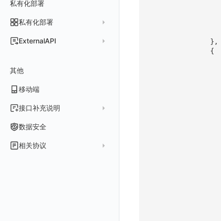
私有化部署
阿里云账号结算
注册与版本
登录方式
账号管理
导出
删除
删除
工作空间资源导入
获取
生成跨站点授权 meta
新建映射规则
开启/禁用映射规则
启用/禁用 SSO 配置
删除 SSO 自定义映射规则
脚本清单
亚马逊云账号结算
结算与账单
私有化部署
账户概览
禁用/启用
工作空间资源任务取消
添加
导入跨站点授权 meta
默认配置状态修改
修改 SSO 映射规则
批量删除 SSO 自定义映射规则
常见问题
阿里云
华为云账号结算
支持中心
发布历史
ExternalAPI
},
功能菜单获取
修改
删除 SSO 映射规则
AWS
云监控（指标数据）
为云资源上报数据添加额外的 Tags
{
账单管理
私有化版本说明
2025 年
公共请求参数
功能菜单设置
删除
开启/禁用 SSO 映射规则
华为云
注意事项
AWS 客户端的多种认证方式
账户管理
其他
产品部署
2024 年
公共响应结构
功能菜单获取 v2
腾讯云
云监控（指标数据）
云监控（指标数据）
工作空间管理
开始使用
2023 年
部署必读
移动端
签名认证
功能菜单设置 v2
Azure
云监控（指标数据）
常见问题
运维手册
2022 年
如何申请 License
如何开始
前台账号
上传空间图片
接口补充说明
火山引擎
Azure 客户端授权配
扩展使用
基础设施部署
升级商业版
部署配置手册
管理后台账号
列出
设置空间自定义信息
关于内置角色的说明
GoogleCloud
云监控（指标数据）
云监控（指标数据）
数据安全
开始安装
SSO 管理
运维FAQ
计量数据结构与使用
应用服务配置项手册
工作空间成员
获取
列出
获取角色敏感数据脱敏字段
未恢复事件查询
OBCloud
GCP 客户端授权配置
相关协议
激活产品
管理后台手册
使用FAQ
kubernetes集群
Keycloak 单点登录（部署版）
APM 服务拓扑跨空间配置说明
工作空间
新增
创建
列出
敏感数据脱敏测试
拓扑图图表接口
云监控（指标数据）
云监控（指标数据）
观测云商业版订阅协议
DataWay
升级观测云
工作空间管理
开启自身的可观测
观测云底座
配置 Keycloak 单点登录映射规则
查看器报“视图模板不存在”
工作空间 API Key
修改
获取
添加成员
列出
站点列出
单位说明
观测云专属版订阅协议
部署方案
容量规划
版本历史
用户管理
域名访问修改成IP访问
Doris
日志引擎存储空间不足
Azure AD 单点登录（部署版）
工作空间内置 API Key
启用/禁用
修改
修改
创建
新建
可查看空间列表
飞书 SSO（OIDC）配置说明
观测云免费版订阅协议
Dataway 安装使用
云上基础设施部署
自定义映射
菜单管理
配置邮件服务
GuanceDB
监控器问题排查
日志引擎容量规划
角色管理
删除
启用/禁用
更换空间拥有者
获取
获取
初始化并获取
修改空间的数据保留时长
SourceMap 分片上传
观测云 SaaS 服务等级协议
数据分流
自建基础设施部署
LDAP 单点登录
模版管理
切换域名
OpenSearch
数据断档问题排查
资源、系统要求
Issue
修改品牌标识
删除
轮换工作空间 Token
修改
修改
列出
获取当前租户信息
部署版跨站点授权