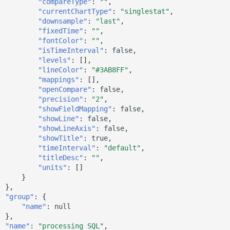
"compareType"
:
""
,
"currentChartType"
:
"singlestat"
,
"downsample"
:
"last"
,
"fixedTime"
:
""
,
"fontColor"
:
""
,
"isTimeInterval"
:
false
,
"levels"
:
[],
"lineColor"
:
"#3AB8FF"
,
"mappings"
:
[],
"openCompare"
:
false
,
"precision"
:
"2"
,
"showFieldMapping"
:
false
,
"showLine"
:
false
,
"showLineAxis"
:
false
,
"showTitle"
:
true
,
"timeInterval"
:
"default"
,
"titleDesc"
:
""
,
"units"
:
[]
}
},
"group"
:
{
"name"
:
null
},
"name"
:
"processing SQL"
,