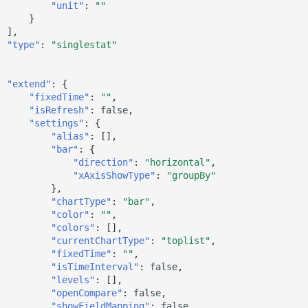
"unit"
:
""
}
],
"type"
:
"singlestat"
"extend"
:
{
"fixedTime"
:
""
,
"isRefresh"
:
false
,
"settings"
:
{
"alias"
:
[],
"bar"
:
{
"direction"
:
"horizontal"
,
"xAxisShowType"
:
"groupBy"
},
"chartType"
:
"bar"
,
"color"
:
""
,
"colors"
:
[],
"currentChartType"
:
"toplist"
,
"fixedTime"
:
""
,
"isTimeInterval"
:
false
,
"levels"
:
[],
"openCompare"
:
false
,
"showFieldMapping"
:
false
,