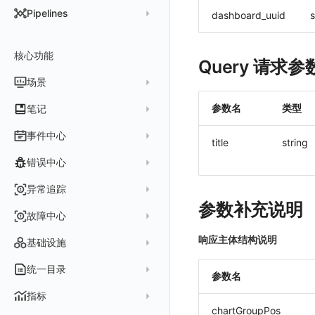
DataKit 开发手册
批量安装
状态查看
主配置
Kubernetes
DQL 查询入口
Pipelines
dashboard_uuid
s
在 AWS 云市场开通
Docker 安装
离线安装
更新
采集器配置
HTTP API
Helm
DQL 函数
管理 Pipelines
在华为云云商店购买
Datakit Operator
DQL 查询
选举配置
文档撰写
Docker
核心功能
高级函数
Pipeline 手册
Query 请求参
在微软云云商店购买
其它命令
代理配置
AWS ECS Fargate
DQL VS 其它查询语言
DBSCAN
场景
快速开始
故障排查
DataKit Operator
AWS EKS
PromQL 快速上手
本地 Func 如何上报自定义高级函数
基础和原理
仪表板
参数名
类型
笔记
虚拟互联网接入
其它配置方式
GCP GKE Autopilot
无数据排查
更新日志
Platypus 语法
各数据类别数据处理
可视化图表
列表管理
创建/编辑笔记
事件中心
性能展示
Bug Report 分析
阿里云接入
Asyncprofile
配置综述
title
string
内置函数
Grok 模式
视图变量
页面管理
图表类型
Chart Block 配置说明
所有事件
错误中心
Datakit Metrics
华为云接入
DDTrace
DCA
附加功能
报告
图表配置
变量查询
历史版本
时序图
未恢复事件
AWS 接入
Flameshot
Git
创建错误投递规则
异常追踪
性能基准和优化
Reference Table
笔记
图表查询
对象映射
柱状图
变更事件
参数补充说明
logfwd
配置中心支持
错误列表
创建 Issue
故障中心
Offload
查看器
图表 JSON
饼图
简单查询
智能监控事件
logging
错误规则详情
管理 Issue
故障列表
响应主体结构说明
内置视图
图表链接
快速搭建
概览图
表达式查询
基础设施
事件详情
pyspy
常见问题
分析看板
故障详情
常见问题
事件关联
列表管理
绑定内置视图
排行榜
DQL 查询
默认链接
主机
统一目录
常见问题
参数名
日程
故障分析看板
页面管理
表格图
PromQL 查询
自定义链接
容器
新建实体对象
指标
配置管理
值班
中国地图
数据源查询
场景示例
chartGroupPos
进程
类型
实体列表