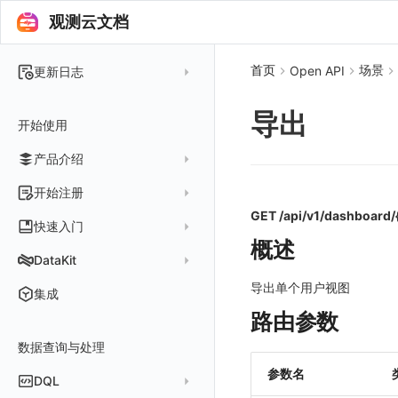
观测云文档
首页
场景
Open API
更新日志
2025 年
导出
开始使用
2024 年
产品介绍
2023 年
2022 年
概念先解
开始注册
2021 年
GET /api/v1/dashboard/
客户价值
注册免费版
快速入门
2020 年
概述
注册商业版
安装并使用 DataKit
DataKit
2019 年
版本区分
从官网注册商业版
快速创建仪表板
在 Linux 上安装
导出单个用户视图
更新日志
集成
常见问题
从云厂商注册商业版
开始使用监控器
在 Windows 上安装
路由参数
DataKit 安装
2025
在阿里云云市场开通
开启 APM 链路追踪
在 macOS 上安装
数据查询与处理
DataKit 使用
2021~2024
主机安装
在阿里云海外云市场开通
在 Kubernetes 上安装
参数名
DataKit 配置
容器安装
服务管理
DQL
在阿里云云市场开通专属版
以 Kubernetes helm 方式安装