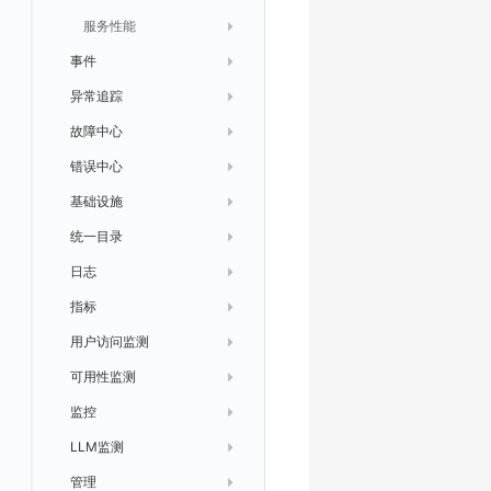
服务性能
列出
事件
获取
列出
异常追踪
未恢复事件列出
新建
获取
故障中心
获取事件内容
频道
修改
导出
错误中心
手动恢复事件
Issue
故障列表
删除
列出
基础设施
创建事件
日程
值班
错误中心
导出
新建
列出
获取故障 AI 自动分析配置
统一目录
配置管理
配置管理
错误中心规则
基础设施
修改
获取
列出
列出
列出
设置故障 AI 自动分析配置
日志
资源目录
实体列表
删除
新建
获取
通知策略
列出
获取
等级 列出
详情
列出
获取所有 label
指标
拓扑图
聚类查询
订阅
修改
新建
Issue 发现
获取
新建
自定义等级 添加
更新
获取
修改主机 label
列出
统一目录实体列表
列出
用户访问监测
索引
获取指标集相关信息
回复 列出
修改
新建
修改
自定义等级 修改
操作记录列表
新建
创建
统一目录实体详情
获取查询任务结果
获取
新建自动发现配置
统一目录拓扑实体字段定义
可用性监测
数据转发
聚合生成指标
应用
回复 创建
删除
修改
删除
自定义等级 删除
评论列表
修改
修改
统一目录实体导出
发送查询任务
列出
指标和标签信息获取
新增
修改自动发现配置
统一目录拓扑字段筛选项
监控
数据访问
SourceMap
拨测任务
回复 修改
故障评论 查询
默认配置状态 获取
添加评论
禁用/启用
删除
统一目录实体创建
统一目录拓扑查询
获取索引信息
列出
列出
快速列出 RUM 配置
修改
获取自动发现配置
获取指标集列表，支持搜索功能
LLM监测
自建节点管理
监控器
回复 删除
故障评论 创建
默认配置状态修改
修改评论
删除
导出
统一目录实体修改
导出
获取
列出
新建
添加 RUM 配置
列出
创建
删除
自动发现配置列出
获取指标集 Schema 信息
管理
SLO
应用
等级 列出
回复 修改
统一目录实体删除
导入
新建
获取
获取指标 Tags 信息
获取
修改 RUM 配置
删除
删除
列出
外部事件监控器事件接受
禁用/启用自动发现配置