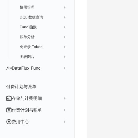
快照管理
智能巡检
字段管理
自定义等级 添加
故障操作记录 查询
创建默认类型索引
修改
新建
获取日志 Schema 信息
修改
删除 RUM 配置
分片上传初始化
修改
获取
列出
创建
快速列出 LLM 配置
删除自动发现配置
统一目录实体字段值数量统计
DQL 数据查询
静默配置
全局标签
列出
自定义等级 修改
附件上传
统一目录实体类型列表
修改默认类型索引配置
删除
新建单个数据访问规则
获取日志索引列表
禁用/启用
上传单个分片
禁用/启用
删除
获取
获取
列出
列出 LLM 配置
列出
Func 函数
告警策略
成员管理
新建
DQL 数据异步查询
自定义等级 删除
附件删除
统一目录实体类型详情
绑定索引
创建数据查询任务
修改
删除
列出已上传的分片列表
创建多步拨测任务
新建
新建
列出
获取
列出
获取 LLM 配置
获取
列出
获取日志索引 Tags 信息
账单分析
通知对象管理
角色管理
分享
DQL 数据查询(旧版)
列出
默认配置状态 获取
附件下载
统一目录实体类型创建
绑定索引配置修改
获取数据查询任务结果
修改单个数据访问规则
列出文件树
修改多步拨测任务
导出
修改
创建
创建
alert-policy
添加 LLM 配置
新增
获取
workspace-member
获取非日志文本数据 Schema 信息
免登录 Token
API Key 管理
删除
DQL 数据查询
执行外部函数
获取账单计费项消费累计
默认配置状态修改
统一目录实体类型修改
启用/禁用 索引配置
启用/禁用
合并分片生成文件
列出
导入
删除
修改
修改
自定义通知日期
列出
修改 LLM 配置
修改
新建
角色权限
列出
列出
成员列出
获取非日志文本数据 Tags 信息
图表图片
黑名单
取消快照/图表分享
同组织 Trace 查询
获取账单信息
附件上传
统一目录实体类型删除
删除索引
删除
取消一个分片上传事件
获取
修改
批量删除
禁用
禁用
创建
删除 LLM 配置
删除
修改
团队管理
获取
列出
列出
邀请成员
列出权限信息
生成 token（旧接口，将于 2026-05-31 下架）
创建(该接口于 2025-12-30 日下架,推荐使用 v2版接口)
Pipelines
获取账户余额
生成认证 code
获取时序趋势图
附件删除
上传单个文件内容
官方节点列出
替换导入
禁用/启用
启用
启用
获取
删除
SSO 管理
新建
获取
列出
创建 v2
创建
添加成员(部署版)
列出
DataFlux Func
数据访问
附件下载
删除
批量禁用/启用
删除
删除
修改
导出
修改
删除
获取
列出
获取
获取
删除成员
获取
sso(2026年05月31日下架)
作废 token（旧接口，将于 2026-05-31 下架）
Func 托管版
付费计划与账单
敏感数据脱敏
作废认证 code
启用/禁用
批量删除
删除
导入
删除
验证
新建
新建
列出
修改
删除
sso
获取 SSO 配置
批量开启关闭成员个人 API Key
修改(该接口于 2025-12-30 日下架,推荐使用 v2版接口)
云账号管理
工作空间
批量删除
新建
修改
获取
获取
列出
修改 v2
删除
修改成员
新建
映射规则
SSO 配置 列出
获取 SSO 配置
存储与计费明细
外部数据源
AWS
工作空间自定义配置
删除
修改
新建
获取
新建
删除
修改
新建 SSO 配置
列出 SSO 配置
获取映射规则列表
自定义映射规则(部署版)
脚本市场
阿里云
一般图表数据返回
数据存储策略
付费计划与账单
属性声明
导入
删除
新建单个数据访问规则
新建
修改
索引关键字段获取
更新 SSO 配置
新建 SSO 配置
新建映射规则
添加映射配置
华为云
拓扑图数据返回
基础
折线图
商业版
费用结算方式
费用中心
跨空间授权
导出
启用/禁用
修改
修改
工作空间资源导出
索引关键字段修改
获取
删除 SSO 配置
更新 SSO 配置
修改映射规则
修改映射配置
腾讯云
云同步脚本集
饼图
企业版
计费产生逻辑
常见问题
费用中心账号结算
名词解释
跨站点授权
启用/禁用
导入
修改单个数据访问规则
启用/禁用
索引加速字段配置修改
修改
列出
删除 SSO 配置
删除映射规则
自定义映射规则列出
工作空间资源任务状态查询
获取 SSO 映射列表
Azure
表格图
如何开启
常见问题
计费价格明细