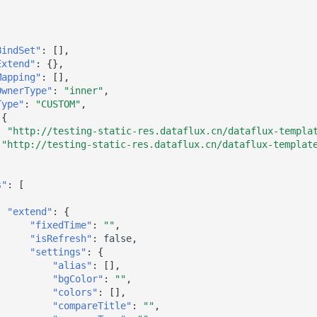
BindSet"
:
[],
Extend"
:
{},
Mapping"
:
[],
OwnerType"
:
"inner"
,
Type"
:
"CUSTOM"
,
{
:
"http://testing-static-res.dataflux.cn/dataflux-templa
"http://testing-static-res.dataflux.cn/dataflux-templat
s"
:
[
"extend"
:
{
"fixedTime"
:
""
,
"isRefresh"
:
false
,
"settings"
:
{
"alias"
:
[],
"bgColor"
:
""
,
"colors"
:
[],
"compareTitle"
:
""
,