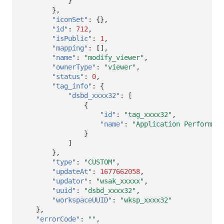
}
},
"iconSet"
:
{},
"id"
:
712
,
"isPublic"
:
1
,
"mapping"
:
[],
"name"
:
"modify_viewer"
,
"ownerType"
:
"viewer"
,
"status"
:
0
,
"tag_info"
:
{
"dsbd_xxxx32"
:
[
{
"id"
:
"tag_xxxx32"
,
"name"
:
"Application Performanc
}
]
},
"type"
:
"CUSTOM"
,
"updateAt"
:
1677662058
,
"updator"
:
"wsak_xxxxx"
,
"uuid"
:
"dsbd_xxxx32"
,
"workspaceUUID"
:
"wksp_xxxx32"
},
"errorCode"
:
""
,