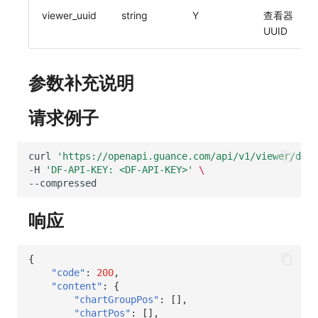
viewer_uuid
string
Y
查看器
常见问题
macOS
环境变量
敏感数据脱敏
工作空间内置 API Key
观测云费用中心服务协议
自定义 View
自定义事件通知模板
Teams
等级 列出
回复 修改
统一目录实体类型详情
启用/禁用 索引配置
获取非日志文本数据 Tags 信息
上传单个文件内容
官方节点列出
删除
功能菜单获取 v2
使用量限制更新
UUID
Windows
成员管理
工作空间
角色管理
观测云移动应用隐私政策
Resource Hook
监控器内部原理
Telegram Bot
自定义等级 添加
故障操作记录 查询
统一目录实体类型创建
删除索引
启用/禁用
功能菜单设置 v2
上传空间图片相关资源
参数补充说明
C++
角色管理
工作空间自定义配置
Issue
观测云移动 SDK 隐私政策
WebSocket 长连接采集
自定义等级 修改
附件上传
统一目录实体类型修改
上传空间图片
获取图片相关资源
Unity
API Keys 管理
属性声明
分组管理
数据处理协议（DPA）
FAQ
自定义等级 删除
附件删除
统一目录实体类型删除
设置空间自定义信息
自定义工作空间绑定信息
请求例子
查看器
Client Token 管理
跨空间授权
Issue 等级
观测云账号注销须知
更新日志
默认配置状态 获取
附件下载
获取角色敏感数据脱敏字段
修改品牌标识
curl
'https://openapi.guance.com/api/v1/viewer/dsbd
-H
'DF-API-KEY: <DF-API-KEY>'
\
分析看板
黑名单
跨站点授权
模板管理
观测云费用中心账号注销须知
默认配置状态修改
敏感数据脱敏测试
工作空间-查询索引信息列表
--compressed
会话重放
数据转发
账号管理
数据查询
观测云 Obsy AI 智能服务使用协议
附件上传
站点列出
工作空间-索引模板配置
响应
用户洞察
数据访问
登录映射规则
附件删除
可查看空间列表
{
数据访问
正则表达式
场景-仪表板
附件下载
修改空间的数据保留时长
"code"
:
200
,
"content"
:
{
自建追踪
审计事件
链路追踪
获取当前租户信息
"chartGroupPos"
:
[],
"chartPos"
:
[],