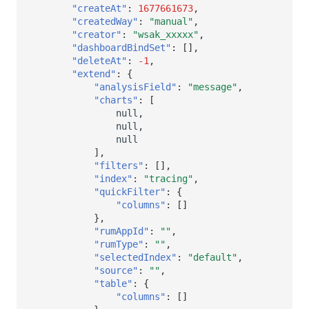
SourceMap
分享管理
DataKit清单
获取当前工作空间信息
"createAt"
:
1677661673
,
"createdWay"
:
"manual"
,
"creator"
:
"wsak_xxxxx"
,
自定义环境变量
跨工作空间授权
获取同组织工作空间简化列表
"dashboardBindSet"
:
[],
"deleteAt"
:
-1
,
其他
字段展示权限
轮换当前工作空间 Token
"extend"
:
{
"analysisField"
:
"message"
,
敏感数据扫描
"charts"
:
[
null
,
null
,
实验室
null
],
SSO 管理
"filters"
:
[],
"index"
:
"tracing"
,
支持中心
"quickFilter"
:
{
"columns"
:
[]
},
"rumAppId"
:
""
,
"rumType"
:
""
,
"selectedIndex"
:
"default"
,
"source"
:
""
,
"table"
:
{
"columns"
:
[]