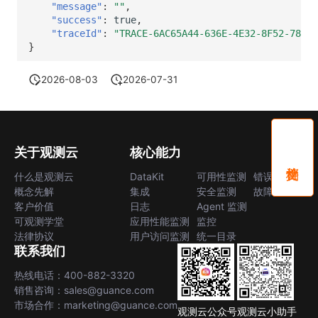
"message"
:
""
,
"success"
:
true
,
"traceId"
:
"TRACE-6AC65A44-636E-4E32-8F52-78F52
}
2026-08-03
2026-07-31
关于观测云
核心能力
什么是观测云
DataKit
可用性监测
错误中心
概念先解
集成
安全监测
故障中心
客户价值
日志
Agent 监测
可观测学堂
应用性能监测
监控
法律协议
用户访问监测
统一目录
联系我们
热线电话：400-882-3320
销售咨询：sales@guance.com
市场合作：marketing@guance.com
观测云公众号
观测云小助手