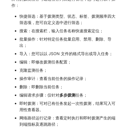
SourceMap
分享管理
监控
DataKit清单
作：
自定义环境变量
跨工作空间授权
LLM监测
快捷筛选：基于拨测类型、状态、标签、拨测频率四大
筛选项，您可自定义选中进行筛选；
其他
字段展示权限
管理
搜索：在搜索栏，输入任务名称快速搜索定位；
批量操作：针对特定任务批量启用、禁用、删除、导
敏感数据扫描
快照管理
出；
实验室
DQL 数据查询
导入：您可以以 JSON 文件的格式导出或导入任务；
编辑：即修改拨测任务配置；
SSO 管理
Func 函数
克隆监测任务；
支持中心
账单分析
操作审计：查看当前任务的操作记录；
删除：即删除当前任务；
免登录 Token
编辑请求步骤：仅针对
多步拨测
任务；
图表图片
即时拨测：可对已有任务发起一次性拨测，结果写入可
用性查看器。
网络路径运行记录：查看定时执行和即时拨测产生的端
到端指标及逐跳路径；