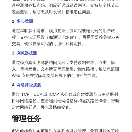
速检测服务状态码、响应延迟或错误内容。支持从全球节点
常见问题
macOS
环境变量
事件
工作空间内置 API Key
观测云费用中心服务协议
自定义 View
自定义事件通知模板
Teams
敏感数据脱敏
使用量限制更新
发起测试，帮助您及时发现并精准定位问题。
2.
多步拨测
Windows
成员管理
异常追踪
角色管理
观测云移动应用隐私政策
Resource Hook
监控器内部原理
Telegram Bot
工作空间
上传空间图片相关资源
通过串联多个请求，模拟复杂业务流程或端到端的用户旅
C++
角色管理
故障中心
Issue
观测云移动 SDK 隐私政策
WebSocket 长连接采集
工作空间自定义配置
获取图片相关资源
程，支持认证场景（如通过 Token）。可用于监控关键业务
交易，确保复杂流程的可用性和稳定性。
Unity
API Keys 管理
错误中心
分组管理
数据处理协议（DPA）
FAQ
属性声明
自定义工作空间绑定信息
3.
浏览器拨测
查看器
Client Token 管理
基础设施
Issue 等级
观测云账号注销须知
更新日志
跨空间授权
修改品牌标识
通过模拟真实浏览器访问页面，支持录制登录、点击、输
入、等待元素、文本断言等完整用户操作路径，帮助您监测
分析看板
黑名单
统一目录
模板管理
观测云费用中心账号注销须知
跨站点授权
工作空间-查询索引信息列表
Web 应用在实际浏览器环境下的可用性与性能。
会话重放
数据转发
日志
数据查询
观测云 Obsy AI 智能服务使用协议
4.
网络路径拨测
账号管理
工作空间-索引模板配置
通过 TCP、UDP 或 ICMP 从公共或自建拨测节点主动探测
用户洞察
数据访问
指标
登录映射规则
目标网络路径，查看端到端网络指标和逐跳路径详情，帮助
定位网络延迟、丢包及路由变化。
数据访问
正则表达式
用户访问监测
场景-仪表板
管理任务
自建追踪
审计事件
可用性监测
链路追踪
所有的拨测任务可通过任务列表进行管理，您可进行以下操