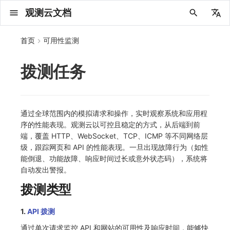
观测云文档
中文
首页
可用性监测
English
拨测任务
2025 年
概念先解
注册免费版
安装并使用 DataKit
更新日志
DQL 查询入口
管理 Pipelines
仪表板
创建/编辑笔记
所有事件
创建错误投递规则
创建 Issue
故障列表
主机
新建实体对象
指标采集
日志采集
数据采集
Web
HTTP
新建检测规则
数据采集
监控器
账号设置
应用列表
查看器
Obsy Copilot
Agent 管理
OWL CLI
公共请求参数
Func 托管版
数据存储策略
费用结算方式
名词解释
发布历史
公共请求参数
关于内置角色的说明
观测云商业版订阅协议
从官网注册商业版
在 Linux 上安装
2025
主机安装
服务管理
主配置
HTTP API
DBSCAN
PromQL 快速上手
快速开始
列表管理
图表类型
变量查询
快速搭建
绑定内置视图
等级定义
等级定义
类型
总览
数据上报
日志列表
日志索引
关联 Web 应用访问
性能指标
手动安装
Web 应用接入
更新日志
更新日志
更新日志
更新日志
更新日志
更新日志
更新日志
快速开始
更新日志
快速开始
快速开始
Session（会话）
Web
会话热图
SourceMap 配置
数据拦截与修改
官方检测库
语法
官方模板库
应用智能检测
新建 SLO
新建告警策略
钉钉机器人
关键指标
邀请成员
权限清单
Open API
新建转发规则
模版库
创建扫描规则
SAML
Status Page
新建 Agent 监测应用
搜索
保存快照
可观测分析
Agent 创建
手动安装
快速开始
仪表板
未恢复事件列出
频道
故障列表
错误中心
基础设施
实体列表
聚类查询
获取指标集相关信息
应用
拨测任务
监控器
应用
字段管理
列出
DQL 数据异步查询
列出
获取账单计费项消费累计
获取时序趋势图
AWS
一般图表数据返回
基础
计费产生逻辑
费用中心账号结算
注册与版本
2025 年
部署必读
如何开始
部署配置手册
计量数据结构与使用
列出
列出
列出
列出
新建
初始化并获取
列出
获取
列出
有效的等级列表
模版-列出
DQL数据查询
添加映射配置
标识ID导入
apm 服务列出
在线 Datakit 列表
2024 年
客户价值
注册商业版
快速创建仪表板
DataKit 安装
DQL 函数
Pipeline 手册
可视化图表
Chart Block 配置说明
未恢复事件
错误列表
管理 Issue
故障详情
容器
实体列表
指标分析
浏览器日志采集
服务
小程序
ICMP
管理检测规则
查看器
智能监控
偏好设置
查看器
快照
套餐与积分
我的任务
OWL MCP Server
公共响应结构
云账号管理
商业版
常见问题
登录方式
私有化版本说明
公共响应结构
未恢复事件查询
观测云专属版订阅协议
从云厂商注册商业版
在 Windows 上安装
2021~2024
容器安装
状态查看
采集器配置
文档撰写
本地 Func 如何上报自定义高级函数
基础和原理
页面管理
图表配置
对象映射
列表管理
Issue 发现
等级映射
分析看板
拓扑
日志详情
原生直写索引
配置应用性能监测采样
服务拓扑
自动注入
前端框架插件接入
应用接入
快速开始
迁移指南
快速开始
快速开始
快速开始
快速开始
应用接入
快速开始
应用接入
应用接入
View（页面）
移动端
漏斗分析
脚本上传 sourcemap
页面性能
自定义创建
内置函数
检测规则
云账单智能监控
管理 SLO
管理告警策略
企业微信机器人
功能菜单
常见问题
管理转发规则
管理扫描规则
OIDC
工单管理
新建 LLM 监测应用
筛选
分享快照
数据检索
Agent 容器安装
自动安装
工具清单
仪表板轮播
获取事件内容
Issue
值班
错误中心规则
资源目录
拓扑图
索引
聚合生成指标
SourceMap
自建节点管理
SLO
全局标签
新建
DQL 数据查询(旧版)
执行外部函数
获取账单信息
生成认证 code
阿里云
拓扑图数据返回
云同步脚本集
计费价格明细
阿里云账号结算
结算与账单
2024 年
如何申请 License
升级商业版
运维FAQ
获取
创建
添加成员
创建
获取
修改
修改ISSUE
创建
模版-获取模版详情
修改映射配置
service map
2023 年
版本区分
开始使用监控器
DataKit 使用
高级函数
视图变量
变更事件
错误规则详情
分析看板
故障分析看板
进程
实体详情
指标管理
小程序日志采集
分析看板
Android
TCP
信号
概览
SLO
其他设置
分析看板
自动化
故障排查
接口签名认证
外部数据源
企业版
账户概览
产品部署
签名认证
拓扑图图表接口
观测云免费版订阅协议
在 macOS 上安装
批量安装
更新
选举配置
Platypus 语法
图表查询
页面管理
通知策略
故障自动分析
网络流
外部索引
应用性能监测关联日志
服务详情
查看器
SSR 框架下接入
远程配置与强制采样
应用接入
快速开始
应用接入
应用接入
应用接入
应用接入
配置说明
应用接入
配置说明
配置说明
Resource（资源）
Webpack 上传 sourcemap
内容安全策略
自定义模板库
主机智能检测
SLO 详情
告警聚合通知模板
飞书机器人
日志延迟可见
FAQ
角色映射
时间控件
资源生成
Agent 服务运维
快速开始
笔记
手动恢复事件
日程
配置管理
数据转发
智能巡检
成员管理
分享
DQL 数据查询
获取账户余额
华为云
亚马逊云账号结算
2023 年
基础设施部署
SSO 管理
使用FAQ
新增
获取
修改
获取
修改
列出
修改
模版-导入自定义系统模版
映射配置列出
通过全球范围内的模拟请求和操作，实时观察系统和应用程
序的性能表现。观测云以可控且稳定的方式，从后端到前
2022 年
常见问题
开启 APM 链路追踪
DataKit 配置
DQL VS 其它查询语言
报告
智能监控事件
常见问题
日程
值班
数据库
实体类型管理
生成指标
日志查看器
链路
iOS/tvOS/macOS
WEBSOCKET
执行日志
静默管理
空间设置
任务接入
更新日志
使用限制
脚本市场
常见问题
支持中心
开始使用
前台账号
单位说明
观测云 SaaS 服务等级协议
在 Kubernetes 上安装
离线安装
DQL 查询
代理配置
内置函数
图表 JSON
故障聚合规则
设备
Electron 应用接入
基于 Uniapp 开发框架的小程序接入
配置说明
应用接入
配置说明
配置说明
配置说明
配置说明
高级场景
配置说明
高级场景
高级场景
Action（操作）
Vite 上传 sourcemap
监控器列表
Kubernetes 智能检测
Webhook 自定义
常见问题
维度分析
知识服务
Agent 正向代理配置
工具清单
新版笔记
创建事件
配置管理
数据访问
静默配置
角色管理
删除
同组织 Trace 查询
作废认证 code
腾讯云
华为云账号结算
2022 年
开始安装
管理后台手册
升级观测云
修改
修改
更换空间拥有者
轮换工作空间 Token
列出
批量删除
管理工作空间
模版-删除自定义模版
删除映射配置
端，覆盖 HTTP、WebSocket、TCP、ICMP 等不同网络层
级，跟踪网页和 API 的性能表现。一旦出现故障行为（如性
2021 年
DataKit 开发手册
笔记
事件详情
配置管理
配置管理
网络
全景拓扑图
常见问题
BPF 网络日志
错误追踪
HarmonyOS
SSL
Arbiter
告警策略
MFA 管理
用量统计
请求示例
账单管理
运维手册
管理后台账号
飞书 SSO（OIDC）配置说明
法律声明
以 Kubernetes helm 方式安装
其它命令
DataKit Operator
附加功能
图表链接
Webhook配置
网络路径
采集数据说明
应用数据采集
高级场景
配置说明
高级场景
高级场景
高级场景
高级场景
应用数据采集
框架接入
应用数据采集
故障排查
Long Task（长任务）
恢复监控器
日志智能检测
简单 HTTP 请求
显示列
技能
命令参考
查看器
告警策略
API Key 管理
取消快照/图表分享
Azure
激活产品
容量规划
启用/禁用
启用/禁用
修改
删除
删除
模版-批量删除自定义模版
开关状态设置
能倒退、功能故障、响应时间过长或意外状态码），系统将
自动发出警报。
2020 年
查看器
常见问题
常见问题
资源目录
错误追踪
Profiling
React Native
通知对象管理
属性声明
Agent 版本历史
OpenAPI SDK
账户管理
扩展使用
工作空间成员
SourceMap 分片上传
数据安全保密协议
Docker 安装
故障排查
其它配置方式
性能基准和优化
事件关联
采样配置
应用数据采集
高级场景
应用数据采集
应用数据采集
应用数据采集
应用数据采集
故障排查
高级场景
故障排查
Error（错误）
运算符
用户访问智能检测
短信
MCP 服务
内置视图
通知对象管理
黑名单
DataWay
删除
删除
批量设置故障 AI 自动分析配置
批量删除
获取开关状态信息
自定义用户访
拨测类型
2019 年
内置视图
常见问题
索引
Flutter
常见问题
字段管理
Obscli
公共错误定义
工作空间管理
工作空间
部署版跨站点授权
数据安全协议
Datakit Operator
虚拟互联网接入
用户操作 Action
故障排查
应用数据采集
故障排查
故障排查
故障排查
故障排查
应用数据采集
真值表
语音电话
消息渠道
服务管理
Pipelines
部署方案
修改品牌标识
删除
1.
API 拨测
常见问题
跨工作空间索引查询
UniApp
全局标签
场景
常见问题
工作空间 API Key
同组织跨工作空间 Trace 查询
观测云费用中心用户充值协议
性能展示
自定义数据与事件
故障排查
故障排查
事件等级
Slack
Agent 协作（A2A）
服务性能
数据访问
使用量限制查询
通过单次请求监控 API 和网站的可用性及响应时间，能够快