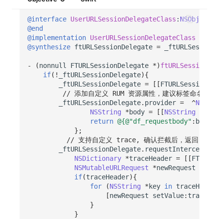
@interface
UserURLSessionDelegateClass
:
NSObject
<
N
@end
@implementation
UserURLSessionDelegateClass
@synthesize
ftURLSessionDelegate
=
_ftURLSessionD
-
(
nonnull
FTURLSessionDelegate
*
)
ftURLSessionDel
if
(
!
_ftURLSessionDelegate
){
_ftURLSessionDelegate
=
[[
FTURLSessionDel
// 添加自定义 RUM 资源属性，建议标签命名添加项目
_ftURLSessionDelegate
.
provider
=
^
NSDict
NSString
*
body
=
[[
NSString
alloc
return
@{
@"df_requestbody"
:
body
}
;
};
// 支持自定义 trace, 确认拦截后，返回 Trac
_ftURLSessionDelegate
.
requestInterceptor
NSDictionary
*
traceHeader
=
[[
FTExter
NSMutableURLRequest
*
newRequest
=
[
re
if
(
traceHeader
){
for
(
NSString
*
key
in
traceHeader
[
newRequest
setValue
:
traceHea
}
}