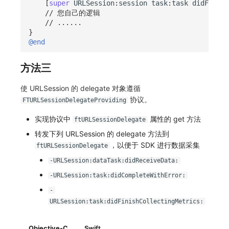
[
super
URLSession
:
session
task
:
task
didFinish
// 您自己的逻辑
// ......
}
@end
方法三
使 URLSession 的 delegate 对象遵循
协议。
FTURLSessionDelegateProviding
实现协议中
属性的 get 方法
ftURLSessionDelegate
转发下列 URLSession 的 delegate 方法到
，以便于 SDK 进行数据采集
ftURLSessionDelegate
-URLSession:dataTask:didReceiveData:
-URLSession:task:didCompleteWithError:
-
URLSession:task:didFinishCollectingMetrics:
Objective-C
Swift