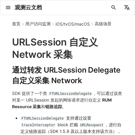
观测云文档
中文
首页
用户访问监测
高级场景
iOS/tvOS/macOS
English
URLSession 自定义
2025 年
概念先解
注册免费版
安装并使用 DataKit
更新日志
DQL 查询入口
管理 Pipelines
仪表板
创建/编辑笔记
所有事件
创建错误投递规则
创建 Issue
故障列表
主机
新建实体对象
指标采集
日志采集
数据采集
Web 应用接入
更新日志
更新日志
SDK 初始化
更新日志
更新日志
更新日志
更新日志
快速开始
更新日志
快速开始
快速开始
Session（会话）
Web
会话热图
SourceMap 配置
数据拦截与修改
拨测任务
新建检测规则
数据采集
监控器
账号设置
应用列表
查看器
Obsy Copilot
Agent 管理
OWL CLI
公共请求参数
Func 托管版
数据存储策略
费用结算方式
名词解释
发布历史
公共请求参数
关于内置角色的说明
观测云商业版订阅协议
从官网注册商业版
在 Linux 上安装
2025
主机安装
服务管理
主配置
HTTP API
DBSCAN
PromQL 快速上手
快速开始
列表管理
图表类型
变量查询
快速搭建
绑定内置视图
等级定义
等级定义
类型
总览
数据上报
日志列表
日志索引
关联 Web 应用访问
性能指标
手动安装
用户标识
自定义用户标识
SDK 初始化
自定义标签
SDK 初始化
自定义标签与全局上下文
SDK 初始化
自定义标签使用
SDK 初始化
自定义标签使用
SDK 初始化
小程序 JS SDK 远程配置
SDK 初始化
自定义标签使用
SDK 初始化
桌面 UI 框架
隐私与数据脱敏
SDK 初始化
自定义标签
SDK 初始化
自定义标签使用
如何接入会话重放
Android 会话重放
API 拨测
官方检测库
语法
官方模板库
应用智能检测
新建 SLO
新建告警策略
钉钉机器人
关键指标
邀请成员
权限清单
Open API
新建转发规则
模版库
创建扫描规则
SAML
Status Page
新建 Agent 监测应用
搜索
保存快照
可观测分析
Agent 创建
手动安装
快速开始
仪表板
未恢复事件列出
频道
故障列表
错误中心
基础设施
实体列表
聚类查询
获取指标集相关信息
应用
拨测任务
监控器
应用
字段管理
列出
DQL 数据异步查询
列出
获取账单计费项消费累计
获取时序趋势图
AWS
一般图表数据返回
基础
计费产生逻辑
费用中心账号结算
注册与版本
2025 年
部署必读
如何开始
部署配置手册
计量数据结构与使用
列出
列出
列出
列出
新建
初始化并获取
列出
获取
列出
有效的等级列表
模版-列出
DQL数据查询
添加映射配置
标识ID导入
apm 服务列出
在线 Datakit 列表
Network 采集
2024 年
客户价值
注册商业版
快速创建仪表板
DataKit 安装
DQL 函数
Pipeline 手册
可视化图表
Chart Block 配置说明
未恢复事件
错误列表
管理 Issue
故障详情
容器
实体列表
指标分析
浏览器日志采集
服务
前端框架插件接入
应用接入
快速开始
RUM 配置
快速开始
快速开始
快速开始
快速开始
应用接入
快速开始
应用接入
应用接入
View（页面）
移动端
漏斗分析
脚本上传 sourcemap
页面性能
概览
管理检测规则
查看器
智能监控
偏好设置
查看器
快照
套餐与积分
我的任务
OWL MCP Server
公共响应结构
云账号管理
商业版
常见问题
登录方式
私有化版本说明
公共响应结构
未恢复事件查询
观测云专属版订阅协议
从云厂商注册商业版
在 Windows 上安装
2021~2024
容器安装
状态查看
采集器配置
文档撰写
本地 Func 如何上报自定义高级函数
基础和原理
页面管理
图表配置
对象映射
列表管理
Issue 发现
等级映射
分析看板
拓扑
日志详情
原生直写索引
配置应用性能监测采样
服务拓扑
自动注入
全局 Context
自定义添加额外的数据TAG
RUM 配置
自定义采集规则
RUM 配置
数据采集脱敏
RUM 配置
数据采集自定义规则
RUM 配置
数据采集自定义规则
RUM 配置
自定义标签与 BridgeContext
RUM 配置
数据采集自定义规则
RUM 配置
WebView2
自定义标签
RUM 配置
自定义采集规则
RUM 配置
数据采集脱敏
如何接入 canvas 录制
iOS 会话重放
网络路径拨测
自定义创建
内置函数
检测规则
云账单智能监控
管理 SLO
管理告警策略
企业微信机器人
功能菜单
常见问题
管理转发规则
管理扫描规则
OIDC
工单管理
新建 LLM 监测应用
筛选
分享快照
数据检索
Agent 容器安装
自动安装
工具清单
仪表板轮播
获取事件内容
Issue
值班
错误中心规则
资源目录
拓扑图
索引
聚合生成指标
SourceMap
自建节点管理
SLO
全局标签
新建
DQL 数据查询(旧版)
执行外部函数
获取账单信息
生成认证 code
阿里云
拓扑图数据返回
云同步脚本集
计费价格明细
阿里云账号结算
结算与账单
2024 年
如何申请 License
升级商业版
运维FAQ
获取
创建
添加成员
创建
获取
修改
修改ISSUE
创建
模版-获取模版详情
修改映射配置
service map
2023 年
版本区分
开始使用监控器
DataKit 使用
高级函数
视图变量
变更事件
错误规则详情
分析看板
故障分析看板
进程
实体详情
指标管理
小程序日志采集
分析看板
SSR 框架下接入
远程配置与强制采样
应用接入
Log 配置
应用接入
应用接入
应用接入
应用接入
配置说明
应用接入
配置说明
配置说明
Resource（资源）
Webpack 上传 sourcemap
内容安全策略
查看器
信号
概览
SLO
其他设置
分析看板
自动化
故障排查
接口签名认证
外部数据源
企业版
账户概览
产品部署
签名认证
拓扑图图表接口
观测云免费版订阅协议
在 macOS 上安装
批量安装
更新
选举配置
Platypus 语法
图表查询
页面管理
通知策略
故障自动分析
网络流
外部索引
应用性能监测关联日志
服务详情
查看器
添加自定义 Action
自定义添加 Action
Log 配置
数据采集脱敏
Log 配置
动态配置与动态更新地址
Log 配置
数据采集脱敏
Log 配置
数据采集脱敏
Log 配置
数据采集脱敏
Log 配置
Log 配置
Electron
自定义采集规则
Log 配置
Log 配置
原生与 Unity 混合开发
故障排除
Flutter 会话重放
多步拨测
自定义模板库
主机智能检测
SLO 详情
告警聚合通知模板
飞书机器人
日志延迟可见
FAQ
角色映射
时间控件
资源生成
Agent 服务运维
快速开始
笔记
手动恢复事件
日程
配置管理
数据转发
智能巡检
成员管理
分享
DQL 数据查询
获取账户余额
华为云
亚马逊云账号结算
2023 年
基础设施部署
SSO 管理
使用FAQ
新增
获取
修改
获取
修改
列出
修改
模版-导入自定义系统模版
映射配置列出
通过转发 URLSession Delegate
自定义采集 Network
2022 年
常见问题
开启 APM 链路追踪
DataKit 配置
DQL VS 其它查询语言
报告
智能监控事件
常见问题
日程
值班
数据库
实体类型管理
生成指标
日志查看器
链路
Electron 应用接入
基于 Uniapp 开发框架的小程序接入
配置说明
Trace 配置
配置说明
配置说明
配置说明
配置说明
高级场景
配置说明
高级场景
高级场景
Action（操作）
Vite 上传 sourcemap
自建节点管理
执行日志
静默管理
空间设置
任务接入
使用限制
脚本市场
常见问题
支持中心
开始使用
前台账号
单位说明
观测云 SaaS 服务等级协议
在 Kubernetes 上安装
离线安装
DQL 查询
代理配置
内置函数
图表 JSON
故障聚合规则
设备
上报自定义 Error
自定义添加 Error
Trace 配置
WebView 监测
Trace 配置
WebView 数据监测
Trace 配置
动态配置与动态更新地址
Trace 配置
WebView 数据监测
Trace 配置
WebView 数据监测
Trace 配置
Trace 配置
Trace 配置
Trace 配置
React Native 会话重放
浏览器拨测
监控器列表
Kubernetes 智能检测
Webhook 自定义
常见问题
维度分析
知识服务
Agent 正向代理配置
工具清单
新版笔记
创建事件
配置管理
数据访问
静默配置
角色管理
删除
同组织 Trace 查询
作废认证 code
腾讯云
华为云账号结算
2022 年
开始安装
管理后台手册
升级观测云
修改
修改
更换空间拥有者
轮换工作空间 Token
列出
批量删除
管理工作空间
模版-删除自定义模版
删除映射配置
2021 年
DataKit 开发手册
笔记
事件详情
配置管理
配置管理
网络
全景拓扑图
常见问题
BPF 网络日志
错误追踪
采集数据说明
应用数据采集
高级场景
高级场景
高级场景
高级场景
高级场景
应用数据采集
框架接入
应用数据采集
故障排查
Long Task（长任务）
常见问题
Arbiter
告警策略
MFA 管理
用量统计
请求示例
账单管理
运维手册
管理后台账号
飞书 SSO（OIDC）配置说明
法律声明
以 Kubernetes helm 方式安装
其它命令
DataKit Operator
附加功能
图表链接
Webhook配置
网络路径
动态配置与动态更新地址
符号文件上传
原生与 Flutter 混合开发
恢复监控器
日志智能检测
简单 HTTP 请求
显示列
技能
命令参考
查看器
告警策略
API Key 管理
取消快照/图表分享
Azure
激活产品
容量规划
启用/禁用
启用/禁用
修改
删除
删除
模版-批量删除自定义模版
开关状态设置
SDK 提供了一个类
，可以通过该类
FTURLSessionDelegate
对某一 URLSession 发起的网络请求进行自定义
RUM
2020 年
查看器
常见问题
常见问题
资源目录
错误追踪
Profiling
采样配置
应用数据采集
应用数据采集
应用数据采集
应用数据采集
应用数据采集
故障排查
高级场景
故障排查
Error（错误）
通知对象管理
属性声明
Agent 版本历史
OpenAPI SDK
账户管理
扩展使用
工作空间成员
SourceMap 分片上传
数据安全保密协议
自定义用户访问监测 SDK 采集数据内容
Docker 安装
故障排查
其它配置方式
性能基准和优化
事件关联
符号文件上传
WebView 数据监测
Publish Package 相关配置
运算符
用户访问智能检测
短信
MCP 服务
内置视图
通知对象管理
黑名单
DataWay
删除
删除
批量设置故障 AI 自动分析配置
批量删除
获取开关状态信息
Resource 采集
和
链路追踪
。
2019 年
内置视图
常见问题
索引
用户操作 Action
故障排查
故障排查
故障排查
故障排查
故障排查
应用数据采集
常见问题
字段管理
Obscli
公共错误定义
工作空间管理
工作空间
部署版跨站点授权
数据安全协议
支持通过设置
Datakit Operator
虚拟互联网接入
隐私与权限说明
原生与 React Native 混合开发
真值表
语音电话
消息渠道
服务管理
Pipelines
部署方案
修改品牌标识
删除
FTURLSessionDelegate
block 拦截
，进行自
traceInterceptor
URLResquest
常见问题
跨工作空间索引查询
自定义数据与事件
故障排查
全局标签
场景
常见问题
工作空间 API Key
同组织跨工作空间 Trace 查询
观测云费用中心用户充值协议
性能展示
Content Provider 设置
Android Resource 手动配置
事件等级
Slack
Agent 协作（A2A）
服务性能
数据访问
使用量限制查询
定义链路追踪（SDK 1.5.9 及以上版本支持该方法），