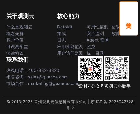
关于观测云
核心能力
什么是观测云
DataKit
可用性监测
错误中心
概念先解
集成
安全监测
故障中心
客户价值
日志
Agent 监测
可观测学堂
应用性能监测
监控
法律协议
用户访问监测
统一目录
联系我们
热线电话：400-882-3320
销售咨询：sales@guance.com
市场合作：marketing@guance.com
观测云公众号
观测云小助手
© 2013-2026 常州观测云信息科技有限公司 |
苏 ICP 备 2026042728
号-2