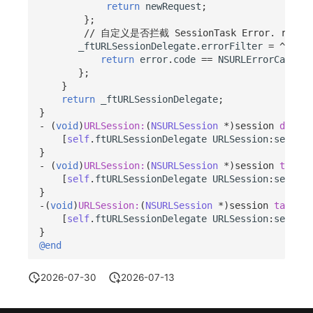
return
newRequest
;
};
// 自定义是否拦截 SessionTask Error. retu
_ftURLSessionDelegate
.
errorFilter
=
^
BOOL
(
return
error
.
code
==
NSURLErrorCancell
};
}
return
_ftURLSessionDelegate
;
}
-
(
void
)
URLSession:
(
NSURLSession
*
)
session
dataTa
[
self
.
ftURLSessionDelegate
URLSession
:
session
}
-
(
void
)
URLSession:
(
NSURLSession
*
)
session
task:
(
[
self
.
ftURLSessionDelegate
URLSession
:
session
}
-(
void
)
URLSession:
(
NSURLSession
*
)
session
task:
(
N
[
self
.
ftURLSessionDelegate
URLSession
:
session
}
@end
2026-07-30
2026-07-13