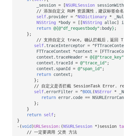
_session
=
[
NSURLSession
sessionWithConfi
// 添加自定义 RUM 资源属性，建议标签命名添加项目
self
.
provider
=
^
NSDictionary
*
_Nullable
NSString
*
body
=
[[
NSString
alloc
]
initWi
return
@{
@"df_requestbody"
:
body
}
;
};
// 支持自定义 trace, 确认拦截后，返回 TraceC
self
.
traceInterceptor
=
^
FTTraceContext
*
FTTraceContext
*
context
=
[
FTTraceContext
context
.
traceHeader
=
@{
@"trace_key"
:
@"tr
context
.
traceId
=
@"trace_id"
;
context
.
spanId
=
@"span_id"
;
return
context
;
};
// 自定义是否拦截 SessionTask Error. retur
self
.
errorFilter
=
^
BOOL
(
NSError
*
_Nonnul
return
error
.
code
==
NSURLErrorCancelle
};
}
return
self
;
}
-(
void
)
URLSession:
(
NSURLSession
*
)
session
task:
(
N
// 一定要调用 父类 方法