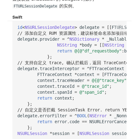
分享管理
监控
DataKit清单
的实例。
FTURLSessionDelegate
跨工作空间授权
LLM监测
Swift
id
<
NSURLSessionDelegate
>
delegate
=
[[
FTURLSessio
字段展示权限
管理
// 添加自定义 RUM 资源属性，建议标签命名添加项目缩写的前缀，
delegate
.
provider
=
^
NSDictionary
*
_Nullable
(
NSU
敏感数据扫描
快照管理
NSString
*
body
=
[[
NSString
alloc
return
@{
@"df_requestbody"
:
body
}
;
};
实验室
DQL 数据查询
// 支持自定义 trace, 确认拦截后，返回 TraceContext
delegate
.
traceInterceptor
=
^
FTTraceContext
*
_Nu
SSO 管理
Func 函数
FTTraceContext
*
context
=
[
FTTraceContext
context
.
traceHeader
=
@{
@"trace_key"
:
@"tr
支持中心
账单分析
context
.
traceId
=
@"trace_id"
;
context
.
spanId
=
@"span_id"
;
免登录 Token
return
context
;
};
// 自定义是否拦截 SessionTask Error. return YES：
图表图片
delegate
.
errorFilter
=
^
BOOL
(
NSError
*
_Nonnull
e
return
error
.
code
==
NSURLErrorCancelled
;
};
NSURLSession
*
session
=
[
NSURLSession
sessionWith