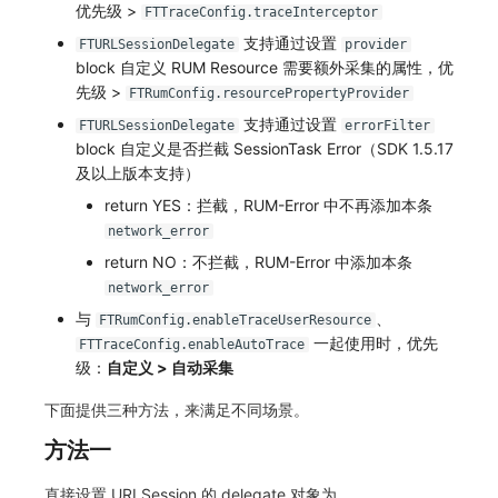
优先级 >
FTTraceConfig.traceInterceptor
常见问题
自定义 View
环境变量
事件
工作空间内置 API Key
观测云费用中心服务协议
手动兼容接入
自定义事件通知模板
Teams
敏感数据脱敏
使用量限制更新
支持通过设置
FTURLSessionDelegate
provider
block 自定义 RUM Resource 需要额外采集的属性，优
Resource Hook
成员管理
异常追踪
角色管理
观测云移动应用隐私政策
监控器内部原理
Telegram Bot
工作空间
上传空间图片相关资源
先级 >
FTRumConfig.resourcePropertyProvider
支持通过设置
FTURLSessionDelegate
errorFilter
WebSocket 长连接采集
角色管理
故障中心
Issue
观测云移动 SDK 隐私政策
工作空间自定义配置
获取图片相关资源
block 自定义是否拦截 SessionTask Error（SDK 1.5.17
及以上版本支持）
FAQ
API Keys 管理
错误中心
分组管理
数据处理协议（DPA）
属性声明
自定义工作空间绑定信息
return YES：拦截，RUM-Error 中不再添加本条
更新日志
Client Token 管理
基础设施
Issue 等级
观测云账号注销须知
跨空间授权
修改品牌标识
network_error
return NO：不拦截，RUM-Error 中添加本条
黑名单
统一目录
模板管理
观测云费用中心账号注销须知
跨站点授权
工作空间-查询索引信息列表
network_error
与
、
数据转发
日志
数据查询
观测云 Obsy AI 智能服务使用协议
账号管理
工作空间-索引模板配置
FTRumConfig.enableTraceUserResource
一起使用时，优先
FTTraceConfig.enableAutoTrace
数据访问
指标
登录映射规则
级：
自定义 > 自动采集
下面提供三种方法，来满足不同场景。
正则表达式
用户访问监测
场景-仪表板
方法一
审计事件
可用性监测
链路追踪
直接设置 URLSession 的 delegate 对象为