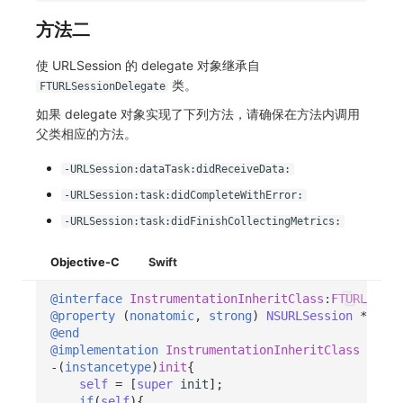
方法二
使 URLSession 的 delegate 对象继承自
类。
FTURLSessionDelegate
如果 delegate 对象实现了下列方法，请确保在方法内调用
父类相应的方法。
-URLSession:dataTask:didReceiveData:
-URLSession:task:didCompleteWithError:
-URLSession:task:didFinishCollectingMetrics:
Objective-C
Swift
@interface
InstrumentationInheritClass
:
FTURLSessi
@property
(
nonatomic
,
strong
)
NSURLSession
*
sessi
@end
@implementation
InstrumentationInheritClass
-(
instancetype
)
init
{
self
=
[
super
init
];
if
(
self
){