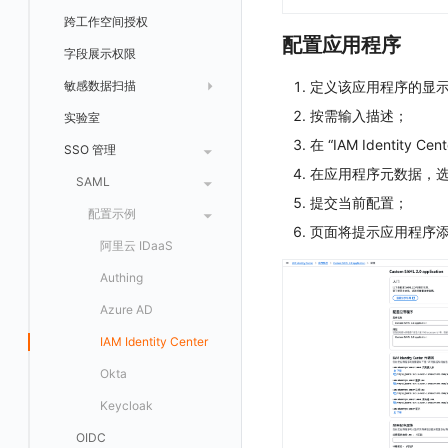
跨工作空间授权
数据转发至 Kafka 消息队列
配置应用程序
字段展示权限
数据转发至火山引擎 TOS
定义该应用程序的显
敏感数据扫描
数据转发至谷歌云 GCS
按需输入描述；
实验室
创建扫描规则
在 “IAM Identity 
SSO 管理
管理扫描规则
自定义新建
在应用程序元数据，选
SAML
官方规则库
提交当前配置；
配置示例
页面将提示应用程序
阿里云 IDaaS
Authing
Azure AD
IAM Identity Center
Okta
Keycloak
OIDC