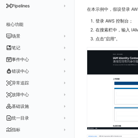
DataKit 开发手册
批量安装
状态查看
主配置
Kubernetes
DQL 查询入口
Pipelines
在 AWS 云市场开通
在本示例中，假设登录 AW
Docker 安装
离线安装
更新
采集器配置
HTTP API
Helm
DQL 函数
管理 Pipelines
在华为云云商店购买
Datakit Operator
登录 AWS 控制台；
DQL 查询
选举配置
文档撰写
Docker
核心功能
高级函数
Pipeline 手册
在微软云云商店购买
在搜索栏中，输入 IAM Id
其它命令
代理配置
AWS ECS Fargate
DQL VS 其它查询语言
DBSCAN
场景
快速开始
点击“启用”。
故障排查
DataKit Operator
AWS EKS
PromQL 快速上手
本地 Func 如何上报自定义高级函数
基础和原理
仪表板
笔记
虚拟互联网接入
其它配置方式
GCP GKE Autopilot
无数据排查
更新日志
Platypus 语法
各数据类别数据处理
可视化图表
列表管理
创建/编辑笔记
事件中心
性能展示
Bug Report 分析
阿里云接入
Asyncprofile
配置综述
内置函数
Grok 模式
视图变量
页面管理
图表类型
Chart Block 配置说明
所有事件
错误中心
Datakit Metrics
华为云接入
DDTrace
DCA
附加功能
报告
图表配置
变量查询
历史版本
时序图
未恢复事件
AWS 接入
Flameshot
Git
创建错误投递规则
异常追踪
性能基准和优化
Reference Table
笔记
图表查询
对象映射
柱状图
变更事件
logfwd
配置中心支持
错误列表
创建 Issue
故障中心
Offload
查看器
图表 JSON
饼图
简单查询
智能监控事件
logging
错误规则详情
管理 Issue
故障列表
内置视图
图表链接
快速搭建
概览图
表达式查询
基础设施
事件详情
pyspy
常见问题
分析看板
故障详情
常见问题
事件关联
列表管理
绑定内置视图
排行榜
DQL 查询
默认链接
主机
统一目录
常见问题
日程
故障分析看板
页面管理
表格图
PromQL 查询
自定义链接
容器
新建实体对象
指标
配置管理
值班
中国地图
数据源查询
场景示例
进程
类型
实体列表