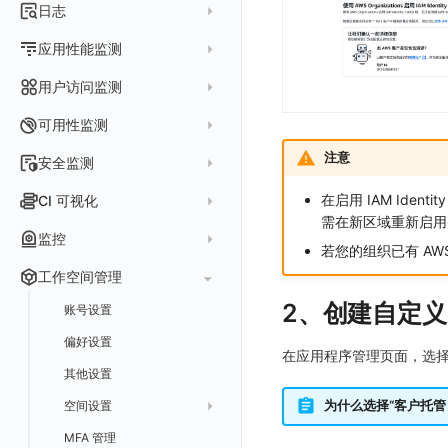
指标采集
日志
等级定义
配置管理
世界地图
数据库
分析看板
Containers
实体详情
指标分析
日志采集
Issue 发现
应用性能监测
常见问题
等级定义
散点图
网络
Kubernetes
实体类型管理
指标管理
浏览器日志采集
通知策略
数据采集
等级映射
用户访问监测
气泡图
资源目录
总览
Pods
全景拓扑图
生成指标
小程序日志采集
服务
关联 Web 应用访问
故障自动分析
直方图
Web
常见问题
拓扑
数据上报
Services
可用性监测
常见问题
日志查看器
分析看板
配置应用性能监测采样
性能指标
故障聚合规则
矩形树图
小程序
Web 应用接入
网络流
Deployments
拨测任务
注意
安全监测
BPF 网络日志
日志列表
链路
应用性能监测关联日志
服务拓扑
Webhook配置
蜂窝图
Android
前端框架插件接入
更新日志
设备
Nodes
概览
API 拨测
新建检测规则
在启用 IAM Iden
CI 可视化
错误追踪
日志详情
错误追踪
服务详情
手动安装
Java 日志关联链路数据
热力图
iOS/tvOS/macOS
SSR 框架下接入
应用接入
更新日志
网络路径
Replica Sets
需在新区域重新启用
查看器
网络路径拨测
HTTP
管理检测规则
官方检测库
数据采集
索引
监控
Profiling
自动注入
在主机上部署
Python 日志关联链路数据
拓扑图
HarmonyOS
Electron 应用接入
远程配置与强制采样
快速开始
更新日志
Jobs
若您的组织已有 AWS 
自建节点管理
多步拨测
ICMP
信号
自定义创建
查看器
跨工作空间索引查询
日志索引
监控器
查看器
在 Kubernetes 上部署
在主机上部署
工作空间管理
SLO
React Native
采集数据说明
应用接入
迁移指南
更新日志
基于 Uniapp 开发框架的小程序接入
Cron Jobs
常见问题
浏览器拨测
TCP
执行日志
概览
常见问题
原生直写索引
智能监控
官方模板库
2、创建自定义 
列表
在 Kubernetes 上部署
账号设置
仪表盘
Flutter
采样配置
应用数据采集
配置说明
快速开始
快速开始
更新日志
Daemonset
WEBSOCKET
Arbiter
外部索引
SLO
检测规则
应用智能检测
详情页
安装 Datakit Operator
偏好设置
漏斗图
UniApp
用户操作 Action
高级场景
应用接入
应用接入
快速开始
更新日志
SDK 初始化
自定义用户访问监测 SDK 采集数据内容
Statefulset
SSL
在应用程序管理页面，选择
语法
SLS Logstore
静默管理
自定义模板库
云账单智能监控
新建 SLO
阈值检测
安装 Helm
其他设置
桑基图
macOS
自定义数据与事件
应用数据采集
配置说明
配置说明
应用接入
快速开始
更新日志
自定义用户标识
RUM 配置
自定义标签
Persistent Volumes
内置函数
Elasticsearch
告警策略
监控器列表
主机智能检测
管理 SLO
突变检测
空间设置
数据列表
为什么选择“客户托管（
Windows
自定义 View
故障排查
高级场景
高级场景
配置说明
应用接入
快速开始
快速开始
用户标识
Log 配置
自定义采集规则
SDK 初始化
SDK 初始化
自定义添加额外的数据TAG
PVC
OpenSearch
通知对象管理
恢复监控器
Kubernetes 智能检测
SLO 详情
新建告警策略
区间检测
MFA 管理
关键指标
告警统计图
C++
Resource Hook
应用数据采集
应用数据采集
高级场景
配置说明
应用接入
应用接入
更新日志
全局 Context
自定义添加 Action
Trace 配置
数据采集脱敏
RUM 配置
自定义标签使用
RUM 配置
SDK 初始化
自定义标签与全局上下文