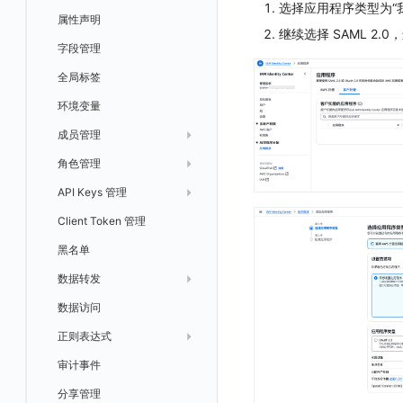
选择应用程序类型为“
日志易
常见问题
运算符
日志智能检测
管理告警策略
钉钉机器人
区间检测 V2
属性声明
功能菜单
监控器总览
Unity
WebSocket 长连接采集
故障排查
故障排查
应用数据采集
高级场景
配置说明
配置说明
快速开始
快速开始
添加自定义 Action
自定义添加 Error
WebView 监测
Log 配置
数据采集自定义规则
Log 配置
数据采集脱敏
RUM 配置
自定义标签使用
SDK 初始化
继续选择 SAML 2.
火山引擎 TLS
真值表
用户访问智能检测
告警聚合通知模板
企业微信机器人
离群检测
字段管理
日志延迟可见
文本
查看器
FAQ
故障排查
应用数据采集
高级场景
高级场景
应用接入
应用接入
快速开始
上报自定义 Error
Trace 配置
数据采集脱敏
Trace 配置
Log 配置
数据采集自定义规则
RUM 配置
自定义标签使用
SDK 初始化
SDK 初始化
动态配置与动态更新地址
动态配置与动态更新地址
事件等级
飞书机器人
日志检测
全局标签
视频
分析看板
更新日志
故障排查
应用数据采集
应用数据采集
配置说明
配置说明
应用接入
Session（会话）
符号文件上传
WebView 数据监测
Trace 配置
数据采集脱敏
Log 配置
数据采集自定义规则
RUM 配置
RUM 配置
自定义标签使用
小程序 JS SDK 远程配置
URLSession 自定义 Network 采集
自定义事件通知模板
Webhook 自定义
进程异常检测
环境变量
图片
会话重放
故障排查
故障排查
框架接入
高级场景
配置说明
View（页面）
隐私与权限说明
Trace 配置
数据采集脱敏
Log 配置
Log 配置
数据采集自定义规则
SDK 初始化
SDK 初始化
动态配置与动态更新地址
动态配置与动态更新地址
自定义标签与 BridgeContext
监控器内部原理
简单 HTTP 请求
基础设施存活检测 V2
Webhook 自定义 Body 模板
成员管理
命令面板
用户洞察
高级场景
应用数据采集
高级场景
Resource（资源）
Web
Content Provider 设置
符号文件上传
符号文件上传
WebView 数据监测
Trace 配置
数据采集脱敏
Trace 配置
RUM 配置
桌面 UI 框架
RUM 配置
自定义标签
SDK 初始化
短信
应用性能指标检测
角色管理
邀请成员
IFrame
数据访问
应用数据采集
故障排查
故障排查
Action（操作）
移动端
会话热图
手动兼容接入
WebView 数据监测
WebView 数据监测
Log 配置
WebView2
隐私与数据脱敏
Log 配置
自定义采集规则
RUM 配置
自定义标签使用
如何接入会话重放
Widget Extension 数据采集
原生与 Flutter 混合开发
语音电话
用户访问指标检测
API Keys 管理
权限清单
仪表板列表
自建追踪
故障排查
Long Task（长任务）
漏斗分析
WebView 数据监测
Trace 配置
Electron
自定义标签
Trace 配置
Log 配置
数据采集脱敏
如何接入 canvas 录制
Android 会话重放
Publish Package 相关配置
原生与 React Native 混合开发
Slack
组合检测
Client Token 管理
Open API
SourceMap
Error（错误）
tvOS 数据采集
自定义采集规则
Trace 配置
原生与 Unity 混合开发
故障排除
iOS 会话重放
Android Resource 手动配置
Teams
可用性数据检测
黑名单
常见问题
自定义环境变量
SourceMap 配置
Flutter 会话重放
Telegram Bot
网络数据检测
数据转发
其他
脚本上传 sourcemap
React Native 会话重放
外部事件检测
数据访问
新建转发规则
数据拦截与修改
Webpack 上传 sourcemap
基础设施变更检测
正则表达式
管理转发规则
数据转发至 AWS S3
Vite 上传 sourcemap
页面性能
可编程检测
审计事件
FAQ
模版库
数据转发至华为云 OBS
内容安全策略
分享管理
数据转发至阿里云 OSS