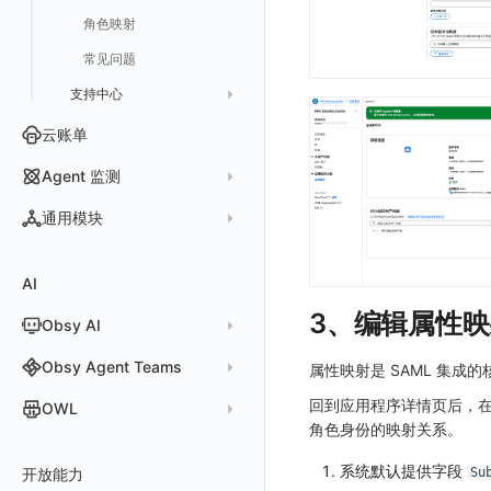
角色映射
常见问题
支持中心
Status Page
云账单
工单管理
Agent 监测
应用列表
通用模块
查看器
新建 Agent 监测应用
查看器
AI
分析看板
新建 LLM 监测应用
快照
搜索
3、编辑属性映
Obsy AI
筛选
保存快照
时间控件
分享快照
Obsy Copilot
Obsy Agent Teams
属性映射是 SAML 集成
维度分析
套餐与积分
可观测分析
Agent 管理
回到应用程序详情页后，
OWL
角色身份的映射关系。
显示列
数据检索
我的任务
Agent 创建
OWL CLI
资源生成
系统默认提供字段
开放能力
自动化
Agent 容器安装
Su
OWL MCP Server
手动安装