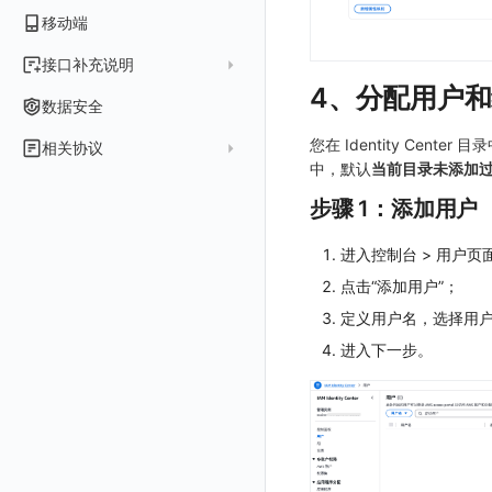
工作空间管理
开始使用
2023 年
部署必读
移动端
签名认证
统一目录
内置视图
配置管理
配置管理
错误中心规则
基础设施
获取
修改
删除
获取
列出
修改
获取
列出
列出
列出
设置故障 AI 自动分析配置
Azure
云监控（指标数据）
常见问题
运维手册
2022 年
如何申请 License
如何开始
前台账号
日志
服务管理
资源目录
实体列表
导出
删除
导出
创建
获取
列出
删除
新建
获取
通知策略
列出
获取
等级 列出
详情
列出
获取所有 label
接口补充说明
火山引擎
Azure 客户端授权配
扩展使用
基础设施部署
升级商业版
部署配置手册
4、分配用户
管理后台账号
列出
指标
服务性能
拓扑图
聚类查询
导入
导入
修改
删除
获取
列出
订阅
修改
新建
Issue 发现
获取
新建
自定义等级 添加
更新
获取
修改主机 label
列出
统一目录实体列表
列出
关于内置角色的说明
GoogleCloud
云监控（指标数据）
云监控（指标数据）
数据安全
开始安装
SSO 管理
运维FAQ
计量数据结构与使用
应用服务配置项手册
工作空间成员
获取
列出
用户访问监测
索引
获取指标集相关信息
扩展信息配置
创建
删除
导出
导出
获取
列出
回复 列出
修改
新建
修改
自定义等级 修改
操作记录列表
新建
创建
统一目录实体详情
获取查询任务结果
获取
新建自动发现配置
统一目录拓扑实体字段定义
未恢复事件查询
OBCloud
GCP 客户端授权配置
您在 Identity Cent
相关协议
激活产品
管理后台手册
使用FAQ
kubernetes集群
Keycloak 单点登录（部署版）
APM 服务拓扑跨空间配置说明
工作空间
新增
创建
列出
可用性监测
数据转发
聚合生成指标
应用
修改
新建
新建
新建
获取
回复 创建
删除
修改
删除
自定义等级 删除
评论列表
修改
修改
统一目录实体导出
发送查询任务
列出
指标和标签信息获取
新增
修改自动发现配置
统一目录拓扑字段筛选项
中，默认
当前目录未添加
拓扑图图表接口
云监控（指标数据）
云监控（指标数据）
观测云商业版订阅协议
DataWay
升级观测云
工作空间管理
开启自身的可观测
观测云底座
配置 Keycloak 单点登录映射规则
查看器报“视图模板不存在”
工作空间 API Key
修改
获取
添加成员
列出
监控
数据访问
SourceMap
拨测任务
修改
修改
修改
导出
回复 修改
故障评论 查询
默认配置状态 获取
添加评论
禁用/启用
删除
统一目录实体创建
统一目录拓扑查询
获取索引信息
列出
列出
快速列出 RUM 配置
修改
获取自动发现配置
获取指标集列表，支持搜索功能
步骤 1：添加用户
单位说明
观测云专属版订阅协议
部署方案
容量规划
版本历史
用户管理
域名访问修改成IP访问
Doris
日志引擎存储空间不足
Azure AD 单点登录（部署版）
工作空间内置 API Key
启用/禁用
修改
修改
创建
新建
LLM监测
自建节点管理
监控器
导入
删除
删除
回复 删除
故障评论 创建
默认配置状态修改
修改评论
删除
导出
统一目录实体修改
导出
获取
列出
新建
添加 RUM 配置
列出
创建
删除
自动发现配置列出
获取指标集 Schema 信息
飞书 SSO（OIDC）配置说明
进入控制台 > 用户页
观测云免费版订阅协议
Dataway 安装使用
云上基础设施部署
自定义映射
菜单管理
配置邮件服务
GuanceDB
监控器问题排查
日志引擎容量规划
角色管理
删除
启用/禁用
更换空间拥有者
获取
获取
初始化并获取
管理
SLO
应用
导出
等级 列出
回复 修改
统一目录实体删除
导入
新建
获取
获取指标 Tags 信息
获取
修改 RUM 配置
删除
删除
列出
外部事件监控器事件接受
禁用/启用自动发现配置
SourceMap 分片上传
点击“添加用户”；
观测云 SaaS 服务等级协议
数据分流
自建基础设施部署
LDAP 单点登录
模版管理
切换域名
OpenSearch
数据断档问题排查
资源、系统要求
Issue
修改品牌标识
删除
轮换工作空间 Token
修改
修改
列出
快照管理
智能巡检
字段管理
自定义等级 添加
故障操作记录 查询
创建默认类型索引
修改
新建
获取日志 Schema 信息
修改
删除 RUM 配置
分片上传初始化
修改
获取
列出
创建
快速列出 LLM 配置
删除自动发现配置
统一目录实体字段值数量统计
部署版跨站点授权
定义用户名，选择用
法律声明
数据聚合和采样
单机环境部署
字段管理
切换日志引擎
阿里云部署手册
集成中的 DataWay 列表为空
OIDC 单点登录自定义域名替换操作步骤（已不再推荐）
自建基础设施部署手册
分组管理
修改
列出
列出
获取
DQL 数据查询
静默配置
全局标签
列出
自定义等级 修改
附件上传
统一目录实体类型列表
修改默认类型索引配置
删除
新建单个数据访问规则
获取日志索引列表
禁用/启用
上传单个分片
禁用/启用
删除
获取
获取
列出
列出 LLM 配置
列出
同组织跨工作空间 Trace 查询
进入下一步。
数据安全保密协议
设置管理
切换时序引擎
数据写入延迟如何处理
聚合
华为云部署手册
资源、系统要求
资源、系统要求
自定义 OIDC 接入（部署版）
Issue 等级
删除
批量删除
修改ISSUE
列出
批量设置故障 AI 自动分析配置
Func 函数
告警策略
成员管理
新建
DQL 数据异步查询
自定义等级 删除
附件删除
统一目录实体类型详情
绑定索引
创建数据查询任务
修改
删除
列出已上传的分片列表
创建多步拨测任务
新建
新建
列出
获取
列出
获取 LLM 配置
获取
列出
获取日志索引 Tags 信息
数据安全协议
切换拨测中心
可用性监测故障排查
采样
基础设施部署
离线部署
模板管理
删除
批量删除
创建
有效的等级列表
账单分析
通知对象管理
角色管理
分享
DQL 数据查询(旧版)
列出
默认配置状态 获取
附件下载
统一目录实体类型创建
绑定索引配置修改
获取数据查询任务结果
修改单个数据访问规则
列出文件树
修改多步拨测任务
导出
修改
创建
创建
alert-policy
添加 LLM 配置
新增
获取
workspace-member
获取非日志文本数据 Schema 信息
观测云费用中心用户充值协议
应用镜像获取
代理
创建了Dataway前台看不到
华为云更改 OpenSearch 磁盘类型
数据查询
使用量限制查询
修改
模版-列出
免登录 Token
API Key 管理
删除
DQL 数据查询
执行外部函数
获取账单计费项消费累计
默认配置状态修改
统一目录实体类型修改
启用/禁用 索引配置
启用/禁用
合并分片生成文件
列出
导入
删除
修改
修改
自定义通知日期
列出
修改 LLM 配置
修改
新建
角色权限
列出
列出
成员列出
获取非日志文本数据 Tags 信息
观测云费用中心服务协议
配置数据转发
创建拨测节点报错
NFS
登录映射规则
使用量限制更新
管理工作空间
模版-获取模版详情
DQL数据查询
图表图片
黑名单
取消快照/图表分享
同组织 Trace 查询
获取账单信息
附件上传
统一目录实体类型删除
删除索引
删除
取消一个分片上传事件
获取
修改
批量删除
禁用
禁用
创建
删除 LLM 配置
删除
修改
团队管理
获取
列出
列出
邀请成员
列出权限信息
生成 token（旧接口，将于 2026-05-31 下架）
创建(该接口于 2025-12-30 日下架,推荐使用 v2版接口)