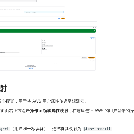
射
的核心配置，用于将 AWS 用户属性传递至观测云。
在页面右上方点击
操作 > 编辑属性映射
，在这里进行 AWS 的用户登录的
（用户唯一标识符），选择将其映射为
；
bject
${user:email}