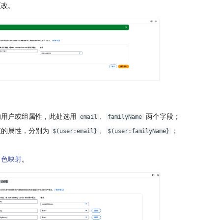
更改。
的用户或组属性，此处选用
、
两个字段；
email
familyName
值的属性，分别为
、
；
$(user:email}
$(user:familyName}
角色映射
。