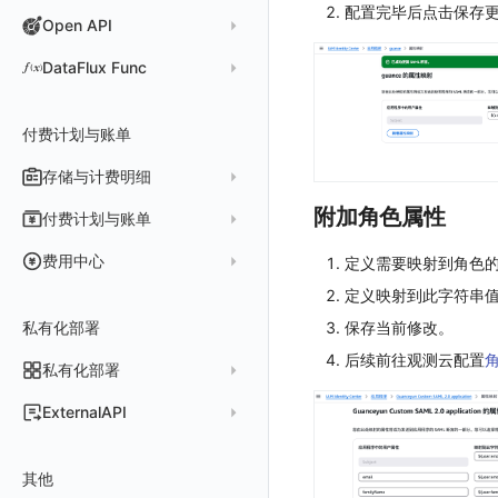
知识服务
配置完毕后点击保存
任务接入
Agent 服务运维
Open API
故障排查
自动安装
快速开始
用量统计
Agent 正向代理配置
更新日志
快速开始
工具清单
公共请求参数
DataFlux Func
Agent 版本历史
技能
工具清单
公共响应结构
Func 托管版
Obscli
MCP 服务
命令参考
付费计划与账单
接口签名认证
云账号管理
消息渠道
使用限制
存储与计费明细
外部数据源
AWS
Agent 协作（A2A）
请求示例
脚本市场
阿里云
一般图表数据返回
附加角色属性
数据存储策略
付费计划与账单
OpenAPI SDK
华为云
拓扑图数据返回
基础
折线图
商业版
费用结算方式
费用中心
定义需要映射到角色
公共错误定义
腾讯云
云同步脚本集
饼图
企业版
计费产生逻辑
常见问题
费用中心账号结算
定义映射到此字符串
名词解释
场景
Azure
表格图
如何开启
常见问题
计费价格明细
保存当前修改。
私有化部署
阿里云账号结算
注册与版本
登录方式
事件
仪表板
脚本清单
后续前往观测云配置
亚马逊云账号结算
结算与账单
私有化部署
账户概览
异常追踪
仪表板轮播
未恢复事件列出
创建
常见问题
阿里云
华为云账号结算
支持中心
发布历史
ExternalAPI
故障中心
笔记
获取事件内容
频道
获取
列出
AWS
云监控（指标数据）
为云资源上报数据添加额外的 Tags
账单管理
私有化版本说明
2025 年
公共请求参数
错误中心
新版笔记
手动恢复事件
Issue
故障列表
删除
获取
列出
列出
华为云
注意事项
AWS 客户端的多种认证方式
账户管理
其他
产品部署
2024 年
公共响应结构
基础设施
查看器
创建事件
日程
值班
错误中心
修改
新建
获取
列出
新建
列出
获取故障 AI 自动分析配置
腾讯云
云监控（指标数据）
云监控（指标数据）