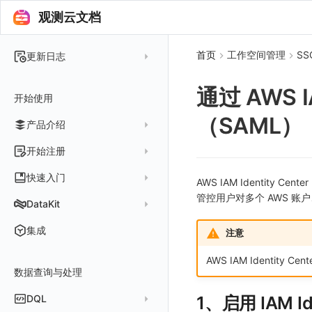
观测云文档
首页
工作空间管理
SS
更新日志
2025 年
通过 AWS I
开始使用
2024 年
（SAML）
产品介绍
2023 年
2022 年
概念先解
开始注册
2021 年
客户价值
注册免费版
快速入门
AWS IAM Identity
2020 年
注册商业版
管控用户对多个 AWS 账户、
安装并使用 DataKit
DataKit
2019 年
版本区分
从官网注册商业版
快速创建仪表板
在 Linux 上安装
更新日志
集成
注意
常见问题
从云厂商注册商业版
开始使用监控器
在 Windows 上安装
DataKit 安装
2025
AWS IAM Identity 
在阿里云云市场开通
开启 APM 链路追踪
在 macOS 上安装
数据查询与处理
DataKit 使用
2021~2024
主机安装
在阿里云海外云市场开通
在 Kubernetes 上安装
DataKit 配置
容器安装
服务管理
DQL
1、启用 IAM Ide
在阿里云云市场开通专属版
以 Kubernetes helm 方式安装