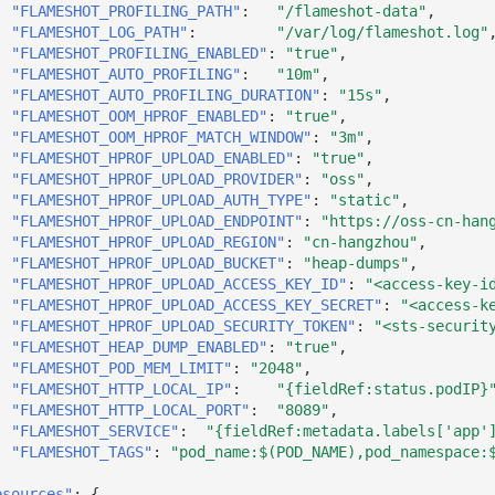
"FLAMESHOT_PROFILING_PATH"
:
"/flameshot-data"
,
"FLAMESHOT_LOG_PATH"
:
"/var/log/flameshot.log"
"FLAMESHOT_PROFILING_ENABLED"
:
"true"
,
"FLAMESHOT_AUTO_PROFILING"
:
"10m"
,
"FLAMESHOT_AUTO_PROFILING_DURATION"
:
"15s"
,
"FLAMESHOT_OOM_HPROF_ENABLED"
:
"true"
,
"FLAMESHOT_OOM_HPROF_MATCH_WINDOW"
:
"3m"
,
"FLAMESHOT_HPROF_UPLOAD_ENABLED"
:
"true"
,
"FLAMESHOT_HPROF_UPLOAD_PROVIDER"
:
"oss"
,
"FLAMESHOT_HPROF_UPLOAD_AUTH_TYPE"
:
"static"
,
"FLAMESHOT_HPROF_UPLOAD_ENDPOINT"
:
"https://oss-cn-han
"FLAMESHOT_HPROF_UPLOAD_REGION"
:
"cn-hangzhou"
,
"FLAMESHOT_HPROF_UPLOAD_BUCKET"
:
"heap-dumps"
,
"FLAMESHOT_HPROF_UPLOAD_ACCESS_KEY_ID"
:
"<access-key-i
"FLAMESHOT_HPROF_UPLOAD_ACCESS_KEY_SECRET"
:
"<access-k
"FLAMESHOT_HPROF_UPLOAD_SECURITY_TOKEN"
:
"<sts-securit
"FLAMESHOT_HEAP_DUMP_ENABLED"
:
"true"
,
"FLAMESHOT_POD_MEM_LIMIT"
:
"2048"
,
"FLAMESHOT_HTTP_LOCAL_IP"
:
"{fieldRef:status.podIP}
"FLAMESHOT_HTTP_LOCAL_PORT"
:
"8089"
,
"FLAMESHOT_SERVICE"
:
"{fieldRef:metadata.labels['app'
"FLAMESHOT_TAGS"
:
"pod_name:$(POD_NAME),pod_namespace:
esources"
:
{