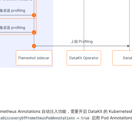
heus Annotations 自动注入功能，需要开启 DataKit 的 KubernetesP
启用 Pod Annotati
leDiscoveryOfPrometheusPodAnnotations = true