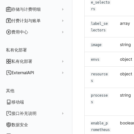
e_selecto
消息渠道
外部事件检测
数据访问
新建转发规则
使用限制
数据拦截与修改
Webpack 上传 sourcemap
存储与计费明细
外部数据源
AWS
rs
Agent 协作（A2A）
基础设施变更检测
正则表达式
管理转发规则
数据转发至 AWS S3
请求示例
Vite 上传 sourcemap
页面性能
脚本市场
阿里云
一般图表数据返回
数据存储策略
付费计划与账单
array
label_se
可编程检测
审计事件
FAQ
模版库
数据转发至华为云 OBS
OpenAPI SDK
内容安全策略
华为云
拓扑图数据返回
基础
折线图
商业版
lectors
费用结算方式
费用中心
分享管理
数据转发至阿里云 OSS
公共错误定义
腾讯云
云同步脚本集
饼图
企业版
计费产生逻辑
常见问题
费用中心账号结算
名词解释
string
跨工作空间授权
数据转发至 Kafka 消息队列
image
场景
Azure
表格图
如何开启
常见问题
计费价格明细
私有化部署
阿里云账号结算
注册与版本
登录方式
字段展示权限
数据转发至火山引擎 TOS
事件
仪表板
脚本清单
object
亚马逊云账号结算
结算与账单
envs
私有化部署
账户概览
敏感数据扫描
数据转发至谷歌云 GCS
异常追踪
仪表板轮播
未恢复事件列出
创建
常见问题
阿里云
华为云账号结算
支持中心
发布历史
ExternalAPI
object
实验室
创建扫描规则
故障中心
笔记
获取事件内容
频道
获取
列出
resource
AWS
云监控（指标数据）
为云资源上报数据添加额外的 Tags
账单管理
私有化版本说明
2025 年
s
公共请求参数
SSO 管理
管理扫描规则
自定义新建
错误中心
新版笔记
手动恢复事件
Issue
故障列表
删除
获取
列出
列出
华为云
注意事项
AWS 客户端的多种认证方式
账户管理
其他
产品部署
2024 年
公共响应结构
支持中心
SAML
官方规则库
基础设施
查看器
创建事件
日程
值班
错误中心
修改
新建
获取
列出
新建
列出
获取故障 AI 自动分析配置
string
腾讯云
云监控（指标数据）
云监控（指标数据）
processe
工作空间管理
开始使用
2023 年
部署必读
移动端
签名认证
s
OIDC
Status Page
配置示例
统一目录
内置视图
配置管理
配置管理
错误中心规则
基础设施
获取
修改
删除
获取
列出
修改
获取
列出
列出
列出
设置故障 AI 自动分析配置
Azure
云监控（指标数据）
常见问题
运维手册
2022 年
如何申请 License
如何开始
前台账号
角色映射
工单管理
阿里云 IDaaS
日志
服务管理
资源目录
实体列表
导出
删除
导出
创建
获取
列出
删除
新建
获取
通知策略
列出
获取
等级 列出
详情
列出
获取所有 label
接口补充说明
火山引擎
Azure 客户端授权配
扩展使用
基础设施部署
升级商业版
部署配置手册
管理后台账号
列出
常见问题
Authing
指标
服务性能
拓扑图
聚类查询
导入
导入
修改
删除
获取
列出
订阅
修改
新建
Issue 发现
获取
新建
自定义等级 添加
更新
获取
修改主机 label
列出
统一目录实体列表
列出
boolea
关于内置角色的说明
enable_p
GoogleCloud
云监控（指标数据）
云监控（指标数据）
数据安全
开始安装
SSO 管理
运维FAQ
计量数据结构与使用
应用服务配置项手册
rometheus
工作空间成员
获取
列出
Azure AD
用户访问监测
索引
获取指标集相关信息
扩展信息配置
创建
删除
导出
导出
获取
列出
回复 列出
修改
新建
修改
自定义等级 修改
操作记录列表
新建
创建
统一目录实体详情
获取查询任务结果
获取
新建自动发现配置
统一目录拓扑实体字段定义
未恢复事件查询
OBCloud
GCP 客户端授权配置