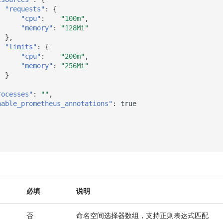
"requests"
:
{
"cpu"
:
"100m"
,
"memory"
:
"128Mi"
},
"limits"
:
{
"cpu"
:
"200m"
,
"memory"
:
"256Mi"
}
rocesses"
:
""
,
nable_prometheus_annotations"
:
true
必填
说明
否
命名空间选择器数组，支持正则表达式匹配