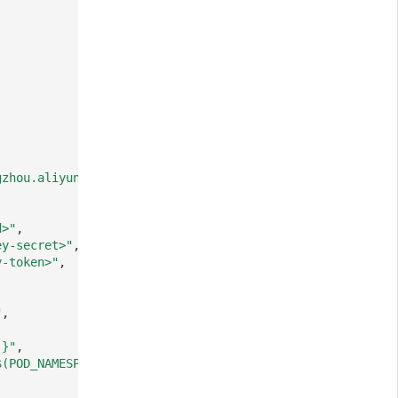
,
gzhou.aliyuncs.com"
,
d>"
,
ey-secret>"
,
y-token>"
,
"
,
]}"
,
$(POD_NAMESPACE),host:$(NODE_NAME)"