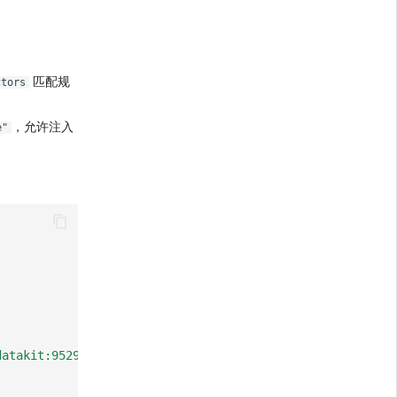
匹配规
ctors
，允许注入
e"
datakit:9529/profiling/v1/input"
,