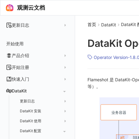
观测云文档
首页
DataKit
DataKit
更新日志
2025 年
DataKit O
开始使用
2024 年
产品介绍
2023 年
Operator Version-1.8.
2022 年
概念先解
开始注册
2021 年
客户价值
注册免费版
快速入门
Flameshot 是 DataKit
2020 年
等）。
注册商业版
安装并使用 DataKit
DataKit
2019 年
版本区分
从官网注册商业版
快速创建仪表板
在 Linux 上安装
更新日志
常见问题
从云厂商注册商业版
开始使用监控器
在 Windows 上安装
DataKit 安装
2025
在阿里云云市场开通
开启 APM 链路追踪
在 macOS 上安装
DataKit 使用
2021~2024
主机安装
在阿里云海外云市场开通
在 Kubernetes 上安装
DataKit 配置
容器安装
服务管理
在阿里云云市场开通专属版
以 Kubernetes helm 方式安装