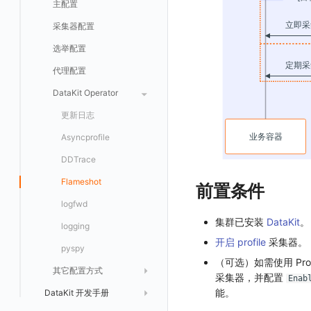
批量安装
状态查看
主配置
Kubernetes
在 AWS 云市场开通
Docker 安装
离线安装
更新
采集器配置
Helm
在华为云云商店购买
Datakit Operator
DQL 查询
选举配置
Docker
在微软云云商店购买
其它命令
代理配置
AWS ECS Fargate
故障排查
DataKit Operator
AWS EKS
虚拟互联网接入
GCP GKE Autopilot
无数据排查
更新日志
性能展示
Bug Report 分析
阿里云接入
Asyncprofile
Datakit Metrics
华为云接入
DDTrace
AWS 接入
Flameshot
前置条件
logfwd
集群已安装
DataKit
。
logging
开启 profile
采集器。
pyspy
（可选）如需使用 Promet
其它配置方式
采集器，并配置
Enab
能。
DataKit 开发手册
配置综述