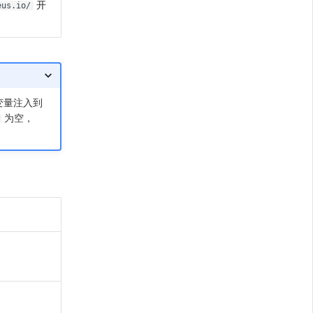
开
eus.io/
变量注入到
为空，