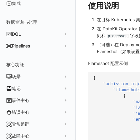
HTTP API
DCA
集成
使用说明
文档撰写
Git
在目标 Kubernetes
数据查询与处理
配置中心支持
在 DataKit Operat
DQL
则和
字段
processes
（可选）在 Deploymen
DQL 查询入口
Pipelines
Flameshot（如果设
DQL 函数
管理 Pipelines
Flameshot 配置示例：
核心功能
高级函数
Pipeline 手册
DQL VS 其它查询语言
DBSCAN
场景
快速开始
{
"admission_inj
PromQL 快速上手
本地 Func 如何上报自定义高级函数
基础和原理
仪表板
笔记
"flameshot
{
Platypus 语法
各数据类别数据处理
可视化图表
列表管理
创建/编辑笔记
事件中心
"n
内置函数
Grok 模式
视图变量
页面管理
图表类型
"l
Chart Block 配置说明
所有事件
错误中心
"i
附加功能
报告
图表配置
变量查询
历史版本
时序图
"e
未恢复事件
创建错误投递规则
异常追踪
性能基准和优化
Reference Table
笔记
图表查询
对象映射
柱状图
变更事件
错误列表
创建 Issue
故障中心
Offload
查看器
图表 JSON
饼图
简单查询