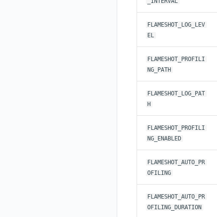
_INTERVAL
观测云费用中心账号注销须知
可靠性验证
MySQL
开关状态设置
工作空间-查询索引信息列表
工作空间自定义配置
删除
修改
新建
获取
新建
删除
修改
新建 SSO 配置
列出 SSO 配置
获取映射规则列表
自定义映射规则(部署版)
观测云 Obsy AI 智能服务使用协议
日志引擎
Studio 自观测配置与指标说明
FLAMESHOT_LOG_LEV
工作空间-索引模板配置
获取开关状态信息
属性声明
导入
删除
新建单个数据访问规则
新建
修改
索引关键字段获取
更新 SSO 配置
新建 SSO 配置
新建映射规则
添加映射配置
EL
自定义前端配色
Doris
跨空间授权
导出
启用/禁用
修改
修改
工作空间资源导出
索引关键字段修改
获取
删除 SSO 配置
更新 SSO 配置
修改映射规则
修改映射配置
自定义前端语言
OpenSearch 高可用
跨站点授权
启用/禁用
导入
修改单个数据访问规则
启用/禁用
索引加速字段配置修改
修改
列出
删除 SSO 配置
删除映射规则
自定义映射规则列出
工作空间资源任务状态查询
获取 SSO 映射列表
FLAMESHOT_PROFILI
GuanceDB 引擎
后台管理忘记admin用户密码
NG_PATH
账号管理
导出
删除
删除
工作空间资源导入
获取
生成跨站点授权 meta
新建映射规则
开启/禁用映射规则
启用/禁用 SSO 配置
删除 SSO 自定义映射规则
Redis
使用阿里云 ECI 弹性伸缩 kodo-x
禁用/启用
工作空间资源任务取消
添加
导入跨站点授权 meta
默认配置状态修改
修改 SSO 映射规则
批量删除 SSO 自定义映射规则
FLAMESHOT_LOG_PAT
Kodo-X 拆分
helm
H
功能菜单获取
修改
删除 SSO 映射规则
切换 HTTPS 访问
功能菜单设置
删除
开启/禁用 SSO 映射规则
FLAMESHOT_PROFILI
短信模板配置说明
功能菜单获取 v2
NG_ENABLED
统一目录全景拓扑图配置说明
功能菜单设置 v2
FLAMESHOT_AUTO_PR
上传空间图片
OFILING
设置空间自定义信息
FLAMESHOT_AUTO_PR
获取角色敏感数据脱敏字段
OFILING_DURATION
敏感数据脱敏测试