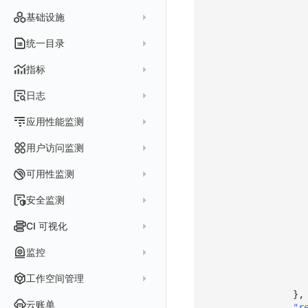
智能监控事件
错误规则详情
管理 Issue
故障列表
内置视图
图表链接
快速搭建
概览图
表达式查询
基础设施
事件详情
常见问题
分析看板
故障详情
常见问题
事件关联
列表管理
绑定内置视图
排行榜
DQL 查询
默认链接
主机
统一目录
常见问题
日程
故障分析看板
页面管理
表格图
PromQL 查询
自定义链接
容器
新建实体对象
指标
配置管理
值班
中国地图
数据源查询
场景示例
进程
类型
实体列表
指标采集
日志
等级定义
配置管理
世界地图
数据库
分析看板
Containers
实体详情
指标分析
日志采集
Issue 发现
应用性能监测
常见问题
等级定义
散点图
网络
Kubernetes
实体类型管理
指标管理
浏览器日志采集
通知策略
数据采集
等级映射
用户访问监测
气泡图
资源目录
总览
Pods
全景拓扑图
生成指标
小程序日志采集
服务
关联 Web 应用访问
故障自动分析
直方图
Web
常见问题
拓扑
数据上报
Services
可用性监测
常见问题
日志查看器
分析看板
配置应用性能监测采样
性能指标
故障聚合规则
矩形树图
小程序
Web 应用接入
网络流
Deployments
拨测任务
安全监测
BPF 网络日志
日志列表
链路
应用性能监测关联日志
服务拓扑
Webhook配置
蜂窝图
Android
前端框架插件接入
更新日志
设备
Nodes
概览
API 拨测
新建检测规则
CI 可视化
错误追踪
日志详情
错误追踪
服务详情
手动安装
Java 日志关联链路数据
热力图
iOS/tvOS/macOS
SSR 框架下接入
应用接入
更新日志
网络路径
Replica Sets
查看器
网络路径拨测
HTTP
管理检测规则
官方检测库
数据采集
索引
监控
Profiling
自动注入
在主机上部署
Python 日志关联链路数据
拓扑图
HarmonyOS
Electron 应用接入
远程配置与强制采样
快速开始
更新日志
Jobs
自建节点管理
多步拨测
ICMP
信号
自定义创建
查看器
跨工作空间索引查询
日志索引
监控器
查看器
在 Kubernetes 上部署
在主机上部署
工作空间管理
SLO
React Native
采集数据说明
应用接入
迁移指南
更新日志
基于 Uniapp 开发框架的小程序接入
Cron Jobs
常见问题
浏览器拨测
TCP
执行日志
概览
常见问题
原生直写索引
},
智能监控
官方模板库
列表
在 Kubernetes 上部署
账号设置
仪表盘
Flutter
采样配置
应用数据采集
配置说明
快速开始
快速开始
更新日志
云账单
Daemonset
WEBSOCKET
"r