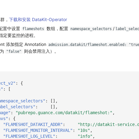
 集群，
下载和安装 DataKit-Operator
or 配置中设置
数组，配置
/
flameshots
namespace_selectors
label_sele
指定要监控的进程。
t 添加指定 Annotation
admission.datakit/flameshot.enabled: "tru
置为
则会禁用注入）。
"false"
ect_v2"
:
{
s"
:
[
amespace_selectors"
:
[],
abel_selectors"
:
[],
mage"
:
"pubrepo.guance.com/datakit/flameshot:"
,
nvs"
:
{
"FLAMESHOT_DATAKIT_ADDR"
:
"http://datakit-service.
"FLAMESHOT_MONITOR_INTERVAL"
:
"10s"
,
"FLAMESHOT_LOG_LEVEL"
:
"info"
,