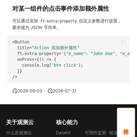
分享管理
监控
DataKit清单
对某一组件的点击事件添加额外属性
跨工作空间授权
LLM监测
可以通过添加
自定义参数进行设置，
ft-extra-property
要求值为 JSON 字符串。
字段展示权限
管理
<
Button
敏感数据扫描
快照管理
title
=
"Action 添加额外属性"
ft
-
extra
-
property
=
'{"e_name": "John Doe", "e_age"
实验室
DQL 数据查询
onPress
=
{()
=>
{
console
.
log
(
'btn click'
);
SSO 管理
Func 函数
}}
/>
支持中心
账单分析
2026-08-03
2026-07-31
免登录 Token
图表图片
关于观测云
核心能力
什么是观测云
DataKit
可用性监测
错误中心