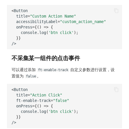
常见问题
自定义 View
环境变量
事件
工作空间内置 API Key
观测云费用中心服务协议
手动兼容接入
tvOS 数据采集
自定义事件通知模板
Teams
敏感数据脱敏
使用量限制更新
<
Button
title
=
"Custom Action Name"
Resource Hook
成员管理
异常追踪
角色管理
观测云移动应用隐私政策
监控器内部原理
Telegram Bot
工作空间
上传空间图片相关资源
accessibilityLabel
=
"custom_action_name"
onPress
=
{()
=>
{
console
.
log
(
'btn click'
);
WebSocket 长连接采集
角色管理
故障中心
Issue
观测云移动 SDK 隐私政策
工作空间自定义配置
获取图片相关资源
}}
/>
FAQ
API Keys 管理
错误中心
分组管理
数据处理协议（DPA）
属性声明
自定义工作空间绑定信息
不采集某一组件的点击事件
更新日志
Client Token 管理
基础设施
Issue 等级
观测云账号注销须知
跨空间授权
修改品牌标识
可以通过添加
自定义参数进行设置，设
黑名单
统一目录
模板管理
观测云费用中心账号注销须知
ft-enable-track
跨站点授权
工作空间-查询索引信息列表
置值为
。
false
数据转发
日志
数据查询
观测云 Obsy AI 智能服务使用协议
账号管理
工作空间-索引模板配置
<
Button
title
=
"Action Click"
数据访问
指标
登录映射规则
ft
-
enable
-
track
=
"false"
onPress
=
{()
=>
{
正则表达式
用户访问监测
场景-仪表板
console
.
log
(
'btn click'
);
}}
审计事件
可用性监测
链路追踪
/>