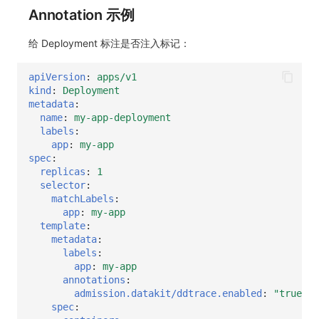
Annotation 示例
给 Deployment 标注是否注入标记：
apiVersion
:
apps/v1
kind
:
Deployment
metadata
:
name
:
my-app-deployment
labels
:
app
:
my-app
spec
:
replicas
:
1
selector
:
matchLabels
:
app
:
my-app
template
:
metadata
:
labels
:
app
:
my-app
annotations
:
admission.datakit/ddtrace.enabled
:
"true"
spec
: