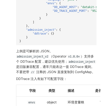
SourceMap
分享管理
监控
DataKit清单
"envs"
:
{
"DD_AGENT_HOST"
:
"datakit-servic
"DD_TRACE_AGENT_PORT"
:
"9529"
自定义环境变量
跨工作空间授权
LLM监测
}
}
]
其他
字段展示权限
管理
},
"admission_inject"
:
{
敏感数据扫描
快照管理
"ddtrace"
:
{}
}
}
实验室
DQL 数据查询
上例是可解析的 JSON。
SSO 管理
Func 函数
（Operator
）支持多
admission_inject_v2
v1.8.0+
个 DDTrace 配置，建议优先使用；
admission_inject
支持中心
账单分析
是旧版兼容配置，通常只能表达一套 DDTrace 规则。
不要把带
注释的 JSON 直接复制到 ConfigMap。
//
免登录 Token
DDTrace 注入有如下可配置字段：
图表图片
字段
类型
描述
是否必
object
环境变量映
Y
4
envs