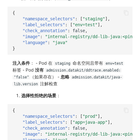
{
"namespace_selectors"
:
[
"staging"
],
"label_selectors"
:
[
"env=test"
],
"check_annotation"
:
false
,
"image"
:
"internal-registry/dd-lib-java:<pinned
"language"
:
"java"
}
注入条件
： - Pod 在
命名空间且带有
staging
env=test
标签 - Pod
没有
admission.datakit/ddtrace.enabled:
（如果存在） -
忽略
"false"
admission.datakit/java-
注解检查
lib.version
选择性拒绝的场景
：
{
"namespace_selectors"
:
[
"prod"
],
"label_selectors"
:
[
"app=java-app"
],
"check_annotation"
:
false
,
"image"
:
"internal-registry/dd-lib-java:<pinned
"language"
:
"java"