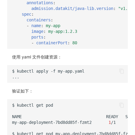
annotations
:
admission.datakit/java-lib.version
:
"v1.55.
spec
:
containers
:
-
name
:
my-app
image
:
my-app:1.2.3
ports
:
-
containerPort
:
80
使用 yaml 文件创建资源：
$
kubectl
apply
-f
验证如下：
$
kubectl
get
NAME
READY
STAT
my-app-deployment-7bd8dd85f-fzmt2
1
/1
Run
$
kubectl
get
pod
my-app-deployment-7bd8dd85f-fzmt2