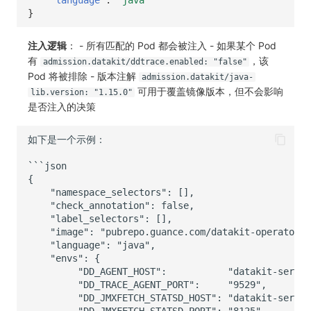
}
注入逻辑
： - 所有匹配的 Pod 都会被注入 - 如果某个 Pod
有
，该
admission.datakit/ddtrace.enabled: "false"
Pod 将被排除 - 版本注解
admission.datakit/java-
可用于覆盖镜像版本，但不会影响
lib.version: "1.15.0"
是否注入的决策
如下是一个示例：

```json

{

    "namespace_selectors": [],

    "check_annotation": false,

    "label_selectors": [],

    "image": "pubrepo.guance.com/datakit-operator/d
    "language": "java",

    "envs": {

         "DD_AGENT_HOST":           "datakit-servic
         "DD_TRACE_AGENT_PORT":     "9529",

         "DD_JMXFETCH_STATSD_HOST": "datakit-servic
         "DD_JMXFETCH_STATSD_PORT": "8125",
