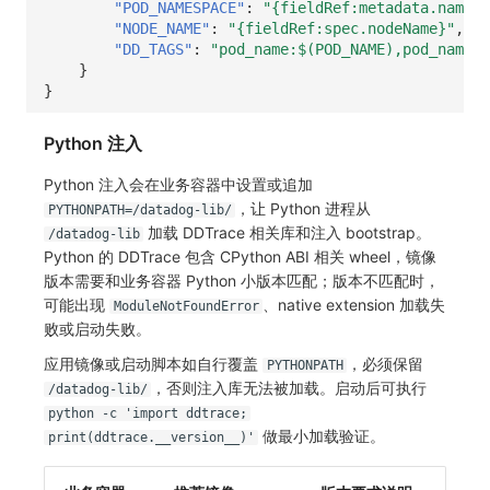
"POD_NAMESPACE"
:
"{fieldRef:metadata.namesp
"NODE_NAME"
:
"{fieldRef:spec.nodeName}"
,
"DD_TAGS"
:
"pod_name:$(POD_NAME),pod_namesp
}
}
Python 注入
Python 注入会在业务容器中设置或追加
，让 Python 进程从
PYTHONPATH=/datadog-lib/
加载 DDTrace 相关库和注入 bootstrap。
/datadog-lib
Python 的 DDTrace 包含 CPython ABI 相关 wheel，镜像
版本需要和业务容器 Python 小版本匹配；版本不匹配时，
可能出现
、native extension 加载失
ModuleNotFoundError
败或启动失败。
应用镜像或启动脚本如自行覆盖
，必须保留
PYTHONPATH
，否则注入库无法被加载。启动后可执行
/datadog-lib/
python -c 'import ddtrace;
做最小加载验证。
print(ddtrace.__version__)'