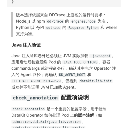
}
版本选择依据来自 DDTrace 上游包的运行时要求：
Node.js 以 npm
的
为准，
dd-trace
engines.node
Python 以 PyPI
的
和 wheel
ddtrace
Requires-Python
支持为准。
Java 注入验证
Java 注入除库卷外还必须让 JVM 实际加载
。
-javaagent
应用启动后检查最终 Pod 的
、容器
JAVA_TOOL_OPTIONS
command/args 或进程命令行，确认其中包含 Operator 注
入的 Agent 路径；再确认
和
DD_AGENT_HOST
。仅看到
DD_TRACE_AGENT_PORT=9529
datakit-lib-init
成功并不能证明 JVM 已加载 Agent。
配置项说明
check_annotation
是一个重要的配置字段，用于控制
check_annotation
DataKit Operator 如何处理 Pod 上的
版本注解
（如
、
admission.datakit/java-lib.version
、