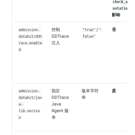
check_an
notation
影响
控制
/
否
admission.
"true"
"
DDTrace
datakit/ddt
false"
注入
race.enable
d
指定
版本字符
是
admission.
DDTrace
串
datakit/jav
Java
a-
Agent 版
lib.versio
本
n