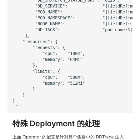
         "DD_SERVICE":              "{fieldRef:meta
         "POD_NAME":                "{fieldRef:meta
         "POD_NAMESPACE":           "{fieldRef:meta
         "NODE_NAME":               "{fieldRef:spec
         "DD_TAGS":                 "pod_name:$(POD
     },

    "resources": {

        "requests": {

            "cpu":    "100m",

            "memory": "64Mi"

        },

        "limits": {

            "cpu":    "500m",

            "memory": "512Mi"

        }

    }

}

特殊 Deployment 的处理
上面 Operator 的配置是针对整个集群中的 DDTrace 注入