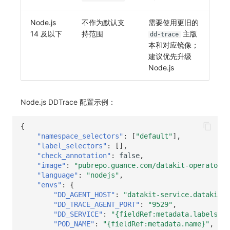
Node.js
不作为默认支
需要使用更旧的
14 及以下
持范围
主版
dd-trace
本和对应镜像；
建议优先升级
Node.js
Node.js DDTrace 配置示例：
{
"namespace_selectors"
:
[
"default"
],
"label_selectors"
:
[],
"check_annotation"
:
false
,
"image"
:
"pubrepo.guance.com/datakit-operator/d
"language"
:
"nodejs"
,
"envs"
:
{
"DD_AGENT_HOST"
:
"datakit-service.datakit.s
"DD_TRACE_AGENT_PORT"
:
"9529"
,
"DD_SERVICE"
:
"{fieldRef:metadata.labels['a
"POD_NAME"
:
"{fieldRef:metadata.name}"
,