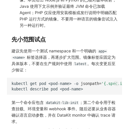
Java 使用下文示例并验证最终 JVM 命令已加载
Agent；PHP 仅应使用安装模板或发行说明中明确匹配
PHP 运行方式的镜像。不要用一种语言的镜像尝试注入
另一种运行时。
先小范围试点
建议先使用一个测试 namespace 和一个明确的
app=
标签选择器，再逐步扩大范围。镜像标签应固定为
<name>
具体版本，不要在生产规则中使用
。每次变更后至
latest
少验证：
kubectl
get
pod
<pod-name>
-o
jsonpath
=
'{.spec.init
kubectl
describe
pod
第一个命令应包含
；第二个命令用于检
datakit-lib-init
查挂载、环境变量和 webhook 事件。随后还要从业务容器
确认语言启动参数，并在 DataKit monitor 中确认 trace 请
求。