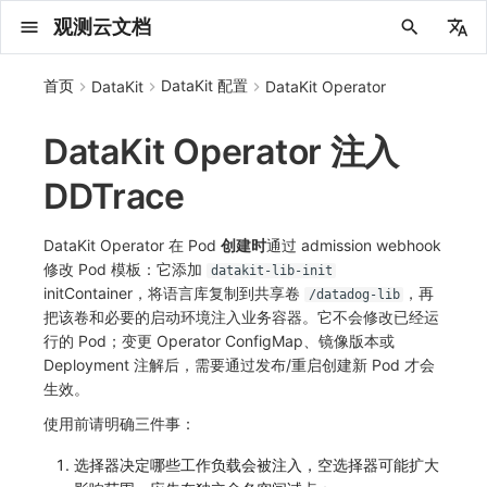
观测云文档
中文
首页
DataKit 配置
DataKit
DataKit Operator
English
DataKit Operator 注入
2025 年
概念先解
注册免费版
安装并使用 DataKit
2025
主机安装
服务管理
配置综述
HTTP API
DQL 查询入口
管理 Pipelines
仪表板
创建/编辑笔记
所有事件
创建错误投递规则
创建 Issue
故障列表
主机
新建实体对象
指标采集
日志采集
数据采集
Web
拨测任务
新建检测规则
数据采集
监控器
账号设置
应用列表
查看器
Obsy Copilot
Agent 管理
OWL CLI
公共请求参数
Func 托管版
数据存储策略
费用结算方式
名词解释
发布历史
公共请求参数
关于内置角色的说明
观测云商业版订阅协议
从官网注册商业版
在 Linux 上安装
Kubernetes
无数据排查
阿里云接入
DBSCAN
PromQL 快速上手
快速开始
列表管理
图表类型
变量查询
快速搭建
绑定内置视图
等级定义
等级定义
类型
总览
数据上报
日志列表
日志索引
关联 Web 应用访问
性能指标
手动安装
Web 应用接入
更新日志
更新日志
更新日志
更新日志
更新日志
更新日志
更新日志
快速开始
更新日志
快速开始
快速开始
Session（会话）
Web
会话热图
SourceMap 配置
数据拦截与修改
API 拨测
官方检测库
语法
官方模板库
应用智能检测
新建 SLO
新建告警策略
钉钉机器人
关键指标
邀请成员
权限清单
Open API
新建转发规则
模版库
创建扫描规则
SAML
Status Page
新建 Agent 监测应用
搜索
保存快照
可观测分析
Agent 创建
手动安装
快速开始
仪表板
未恢复事件列出
频道
故障列表
错误中心
基础设施
实体列表
聚类查询
获取指标集相关信息
应用
拨测任务
监控器
应用
字段管理
列出
DQL 数据异步查询
列出
获取账单计费项消费累计
获取时序趋势图
AWS
一般图表数据返回
基础
计费产生逻辑
费用中心账号结算
注册与版本
2025 年
部署必读
如何开始
部署配置手册
计量数据结构与使用
列出
列出
列出
列出
新建
初始化并获取
列出
获取
列出
有效的等级列表
模版-列出
DQL数据查询
添加映射配置
标识ID导入
apm 服务列出
在线 Datakit 列表
DDTrace
2024 年
客户价值
注册商业版
快速创建仪表板
2021~2024
容器安装
状态查看
DCA
文档撰写
DQL 函数
Pipeline 手册
可视化图表
Chart Block 配置说明
未恢复事件
错误列表
管理 Issue
故障详情
容器
实体列表
指标分析
浏览器日志采集
服务
小程序
概览
管理检测规则
查看器
智能监控
偏好设置
查看器
快照
套餐与积分
我的任务
OWL MCP Server
公共响应结构
云账号管理
商业版
常见问题
登录方式
私有化版本说明
公共响应结构
未恢复事件查询
观测云专属版订阅协议
从云厂商注册商业版
在 Windows 上安装
Helm
Bug Report 分析
华为云接入
本地 Func 如何上报自定义高级函数
基础和原理
页面管理
图表配置
对象映射
列表管理
Issue 发现
等级映射
分析看板
拓扑
日志详情
原生直写索引
配置应用性能监测采样
服务拓扑
自动注入
前端框架插件接入
应用接入
快速开始
迁移指南
快速开始
快速开始
快速开始
快速开始
应用接入
快速开始
应用接入
应用接入
View（页面）
移动端
漏斗分析
脚本上传 sourcemap
页面性能
网络路径拨测
自定义创建
内置函数
检测规则
云账单智能监控
管理 SLO
管理告警策略
企业微信机器人
功能菜单
常见问题
管理转发规则
管理扫描规则
OIDC
工单管理
新建 LLM 监测应用
筛选
分享快照
数据检索
Agent 容器安装
自动安装
工具清单
仪表板轮播
获取事件内容
Issue
值班
错误中心规则
资源目录
拓扑图
索引
聚合生成指标
SourceMap
自建节点管理
SLO
全局标签
新建
DQL 数据查询(旧版)
执行外部函数
获取账单信息
生成认证 code
阿里云
拓扑图数据返回
云同步脚本集
计费价格明细
阿里云账号结算
结算与账单
2024 年
如何申请 License
升级商业版
运维FAQ
获取
创建
添加成员
创建
获取
修改
修改ISSUE
创建
模版-获取模版详情
修改映射配置
service map
2023 年
版本区分
开始使用监控器
批量安装
更新
Git
高级函数
视图变量
变更事件
错误规则详情
分析看板
故障分析看板
进程
实体详情
指标管理
小程序日志采集
分析看板
Android
查看器
信号
概览
SLO
其他设置
分析看板
自动化
故障排查
接口签名认证
外部数据源
企业版
账户概览
产品部署
签名认证
拓扑图图表接口
观测云免费版订阅协议
在 macOS 上安装
Docker
Datakit Metrics
AWS 接入
Platypus 语法
图表查询
页面管理
通知策略
故障自动分析
网络流
外部索引
应用性能监测关联日志
服务详情
查看器
SSR 框架下接入
远程配置与强制采样
应用接入
快速开始
应用接入
应用接入
应用接入
应用接入
配置说明
应用接入
配置说明
配置说明
Resource（资源）
Webpack 上传 sourcemap
内容安全策略
多步拨测
自定义模板库
主机智能检测
SLO 详情
告警聚合通知模板
飞书机器人
日志延迟可见
FAQ
角色映射
时间控件
资源生成
Agent 服务运维
快速开始
笔记
手动恢复事件
日程
配置管理
数据转发
智能巡检
成员管理
分享
DQL 数据查询
获取账户余额
华为云
亚马逊云账号结算
2023 年
基础设施部署
SSO 管理
使用FAQ
新增
获取
修改
获取
修改
列出
修改
模版-导入自定义系统模版
映射配置列出
DataKit Operator 在 Pod
创建时
通过 admission webhook
修改 Pod 模板：它添加
datakit-lib-init
2022 年
常见问题
开启 APM 链路追踪
离线安装
DQL 查询
配置中心支持
DQL VS 其它查询语言
报告
智能监控事件
常见问题
日程
值班
数据库
实体类型管理
生成指标
日志查看器
链路
iOS/tvOS/macOS
自建节点管理
执行日志
静默管理
空间设置
任务接入
更新日志
使用限制
脚本市场
常见问题
支持中心
开始使用
前台账号
单位说明
观测云 SaaS 服务等级协议
在 Kubernetes 上安装
AWS ECS Fargate
内置函数
图表 JSON
故障聚合规则
设备
Electron 应用接入
基于 Uniapp 开发框架的小程序接入
配置说明
应用接入
配置说明
配置说明
配置说明
配置说明
高级场景
配置说明
高级场景
高级场景
Action（操作）
Vite 上传 sourcemap
浏览器拨测
监控器列表
Kubernetes 智能检测
Webhook 自定义
常见问题
维度分析
知识服务
Agent 正向代理配置
工具清单
新版笔记
创建事件
配置管理
数据访问
静默配置
角色管理
删除
同组织 Trace 查询
作废认证 code
腾讯云
华为云账号结算
2022 年
开始安装
管理后台手册
升级观测云
修改
修改
更换空间拥有者
轮换工作空间 Token
列出
批量删除
管理工作空间
模版-删除自定义模版
删除映射配置
initContainer，将语言库复制到共享卷
，再
/datadog-lib
把该卷和必要的启动环境注入业务容器。它不会修改已经运
2021 年
其它命令
笔记
事件详情
配置管理
配置管理
网络
全景拓扑图
常见问题
BPF 网络日志
错误追踪
HarmonyOS
常见问题
Arbiter
告警策略
MFA 管理
用量统计
请求示例
账单管理
运维手册
管理后台账号
飞书 SSO（OIDC）配置说明
法律声明
以 Kubernetes helm 方式安装
AWS EKS
附加功能
图表链接
Webhook配置
网络路径
采集数据说明
应用数据采集
高级场景
配置说明
高级场景
高级场景
高级场景
高级场景
应用数据采集
框架接入
应用数据采集
故障排查
Long Task（长任务）
恢复监控器
日志智能检测
简单 HTTP 请求
显示列
技能
命令参考
查看器
告警策略
API Key 管理
取消快照/图表分享
Azure
激活产品
容量规划
启用/禁用
启用/禁用
修改
删除
删除
模版-批量删除自定义模版
开关状态设置
行的 Pod；变更 Operator ConfigMap、镜像版本或
Deployment 注解后，需要通过发布/重启创建新 Pod 才会
2020 年
故障排查
查看器
常见问题
常见问题
资源目录
错误追踪
Profiling
React Native
通知对象管理
属性声明
Agent 版本历史
OpenAPI SDK
账户管理
扩展使用
工作空间成员
SourceMap 分片上传
数据安全保密协议
Docker 安装
GCP GKE Autopilot
性能基准和优化
事件关联
采样配置
应用数据采集
高级场景
应用数据采集
应用数据采集
应用数据采集
应用数据采集
故障排查
高级场景
故障排查
Error（错误）
运算符
用户访问智能检测
短信
MCP 服务
内置视图
通知对象管理
黑名单
DataWay
删除
删除
批量设置故障 AI 自动分析配置
批量删除
获取开关状态信息
自定义用户访
生效。
使用前请明确三件事：
2019 年
虚拟互联网接入
内置视图
常见问题
索引
Flutter
常见问题
字段管理
Obscli
公共错误定义
工作空间管理
工作空间
部署版跨站点授权
数据安全协议
Datakit Operator
用户操作 Action
故障排查
应用数据采集
故障排查
故障排查
故障排查
故障排查
应用数据采集
真值表
语音电话
消息渠道
服务管理
Pipelines
部署方案
修改品牌标识
删除
选择器决定哪些工作负载会被注入，空选择器可能扩大
性能展示
常见问题
跨工作空间索引查询
UniApp
全局标签
场景
常见问题
工作空间 API Key
同组织跨工作空间 Trace 查询
观测云费用中心用户充值协议
自定义数据与事件
故障排查
故障排查
事件等级
Slack
Agent 协作（A2A）
服务性能
数据访问
使用量限制查询