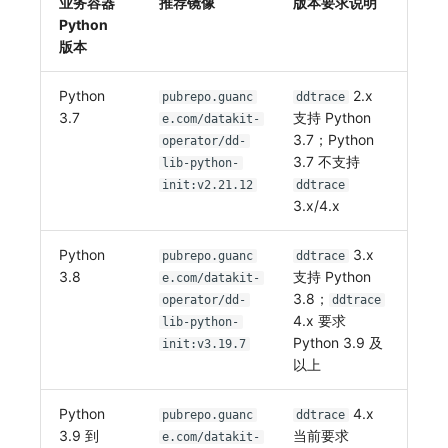
业务容器
推荐镜像
版本要求说明
Python
版本
Python
2.x
pubrepo.guanc
ddtrace
3.7
支持 Python
e.com/datakit-
3.7；Python
operator/dd-
3.7 不支持
lib-python-
init:v2.21.12
ddtrace
3.x/4.x
Python
3.x
pubrepo.guanc
ddtrace
3.8
支持 Python
e.com/datakit-
3.8；
operator/dd-
ddtrace
4.x 要求
lib-python-
Python 3.9 及
init:v3.19.7
以上
Python
4.x
pubrepo.guanc
ddtrace
3.9 到
当前要求
e.com/datakit-