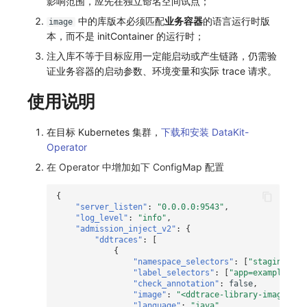
影响范围，应先在独立命名空间试点；
常见问题
macOS
环境变量
事件
工作空间内置 API Key
观测云费用中心服务协议
自定义 View
自定义事件通知模板
Teams
敏感数据脱敏
使用量限制更新
中的库版本必须匹配
业务容器
的语言运行时版
image
本，而不是 initContainer 的运行时；
Windows
成员管理
异常追踪
角色管理
观测云移动应用隐私政策
Resource Hook
监控器内部原理
Telegram Bot
工作空间
上传空间图片相关资源
注入库不等于目标应用一定能启动或产生链路，仍需验
证业务容器的启动参数、环境变量和实际 trace 请求。
C++
角色管理
故障中心
Issue
观测云移动 SDK 隐私政策
WebSocket 长连接采集
工作空间自定义配置
获取图片相关资源
使用说明
Unity
API Keys 管理
错误中心
分组管理
数据处理协议（DPA）
FAQ
属性声明
自定义工作空间绑定信息
在目标 Kubernetes 集群，
下载和安装 DataKit-
查看器
Client Token 管理
基础设施
Issue 等级
观测云账号注销须知
更新日志
跨空间授权
修改品牌标识
Operator
在 Operator 中增加如下 ConfigMap 配置
分析看板
黑名单
统一目录
模板管理
观测云费用中心账号注销须知
跨站点授权
工作空间-查询索引信息列表
会话重放
数据转发
日志
数据查询
观测云 Obsy AI 智能服务使用协议
账号管理
工作空间-索引模板配置
{
"server_listen"
:
"0.0.0.0:9543"
,
"log_level"
:
"info"
,
用户洞察
数据访问
指标
登录映射规则
"admission_inject_v2"
:
{
"ddtraces"
:
[
{
数据访问
正则表达式
用户访问监测
场景-仪表板
"namespace_selectors"
:
[
"staging"
],
"label_selectors"
:
[
"app=example"
],
"check_annotation"
:
false
,
自建追踪
审计事件
可用性监测
链路追踪
"image"
:
"<ddtrace-library-image>"
,
"language"
:
"java"
,