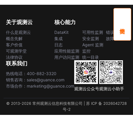
关于观测云
核心能力
什么是观测云
DataKit
可用性监测
错误中心
概念先解
集成
安全监测
故障中心
客户价值
日志
Agent 监测
可观测学堂
应用性能监测
监控
法律协议
用户访问监测
统一目录
联系我们
热线电话：400-882-3320
销售咨询：sales@guance.com
市场合作：marketing@guance.com
观测云公众号
观测云小助手
© 2013-2026 常州观测云信息科技有限公司 |
苏 ICP 备 2026042728
号-2