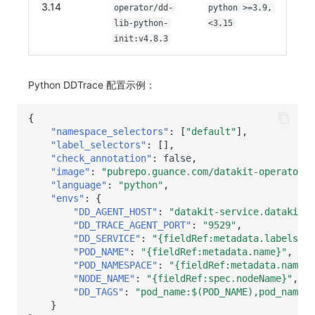
3.14
operator/dd-
python >=3.9,
lib-python-
<3.15
init:v4.8.3
Python DDTrace 配置示例：
{
"namespace_selectors"
:
[
"default"
],
"label_selectors"
:
[],
"check_annotation"
:
false
,
"image"
:
"pubrepo.guance.com/datakit-operator/d
"language"
:
"python"
,
"envs"
:
{
"DD_AGENT_HOST"
:
"datakit-service.datakit.s
"DD_TRACE_AGENT_PORT"
:
"9529"
,
"DD_SERVICE"
:
"{fieldRef:metadata.labels['a
"POD_NAME"
:
"{fieldRef:metadata.name}"
,
"POD_NAMESPACE"
:
"{fieldRef:metadata.namesp
"NODE_NAME"
:
"{fieldRef:spec.nodeName}"
,
"DD_TAGS"
:
"pod_name:$(POD_NAME),pod_namesp
}