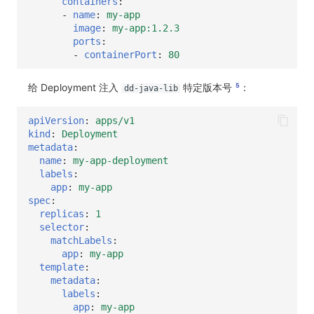
containers
:
-
name
:
my-app
image
:
my-app:1.2.3
ports
:
-
containerPort
:
80
给 Deployment 注入
特定版本号
：
5
dd-java-lib
apiVersion
:
apps/v1
kind
:
Deployment
metadata
:
name
:
my-app-deployment
labels
:
app
:
my-app
spec
:
replicas
:
1
selector
:
matchLabels
:
app
:
my-app
template
:
metadata
:
labels
:
app
:
my-app