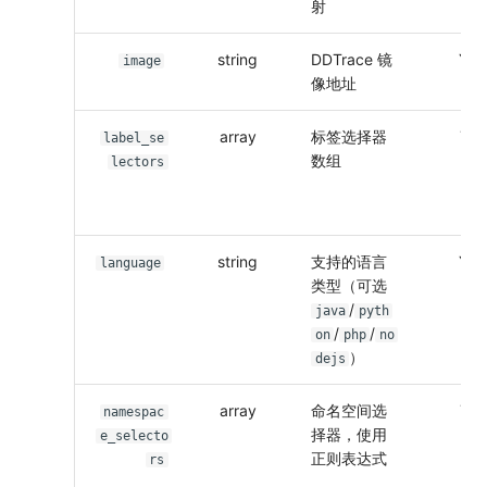
射
string
DDTrace 镜
Y
2
image
像地址
array
标签选择器
Y
1
label_se
数组
lectors
string
支持的语言
Y
3
language
类型（可选
/
java
pyth
/
/
on
php
no
）
dejs
array
命名空间选
Y
1
namespac
择器，使用
e_selecto
正则表达式
rs