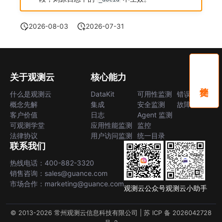
2026-08-03
2026-07-31
关于观测云
核心能力
什么是观测云
DataKit
可用性监测
错误中心
概念先解
集成
安全监测
故障中心
客户价值
日志
Agent 监测
可观测学堂
应用性能监测
监控
法律协议
用户访问监测
统一目录
联系我们
热线电话：400-882-3320
销售咨询：sales@guance.com
市场合作：marketing@guance.com
观测云公众号
观测云小助手
© 2013-2026 常州观测云信息科技有限公司 |
苏 ICP 备 2026042728