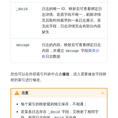
SourceMap
分享管理
监控
DataKit清单
日志的唯一 ID。映射后可查看绑定日
_docid
志详情。若原字段不唯一，刷新详情
自定义环境变量
跨工作空间授权
LLM监测
页后取时间最早的一条日志展示。若
其他
字段展示权限
管理
无此字段，日志详情页会有部分内容
缺失
敏感数据扫描
快照管理
日志的内容。映射后可查看绑定日志
message
实验室
DQL 数据查询
内容，并通过
字段
聚类分
message
析
日志数据
SSO 管理
Func 函数
支持中心
账单分析
您也可以在外部索引列表中点击
修改
，进入需要修改字段映
射的索引进行修改。
免登录 Token
注意
图表图片
每个索引的映射规则独立保存，不相通；
若某条日志存在
字段，又映射了相同字
_docid
段，则原日志中的
不生效。
_docid