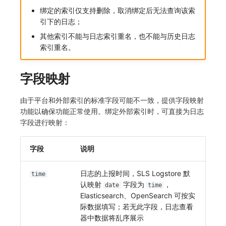
绑定的索引仅支持删除，取消绑定后无法查询该索
macOS
环境变量
事件
工作空间内置 API Key
观测云费用中心服务协议
自定义 View
自定义事件通知模板
Teams
敏感数据脱敏
使用量限制更新
引下的日志；
其他索引不能与日志索引重名，也不能与历史日志
Windows
成员管理
异常追踪
角色管理
观测云移动应用隐私政策
Resource Hook
监控器内部原理
Telegram Bot
工作空间
上传空间图片相关资源
索引重名。
C++
角色管理
故障中心
Issue
观测云移动 SDK 隐私政策
WebSocket 长连接采集
工作空间自定义配置
获取图片相关资源
字段映射
Unity
API Keys 管理
错误中心
分组管理
数据处理协议（DPA）
FAQ
属性声明
自定义工作空间绑定信息
由于平台和外部索引的标准字段可能不一致，提供字段映射
查看器
Client Token 管理
基础设施
Issue 等级
观测云账号注销须知
更新日志
跨空间授权
修改品牌标识
功能以确保功能正常使用。绑定外部索引时，可直接为日志
字段进行映射：
分析看板
黑名单
统一目录
模板管理
观测云费用中心账号注销须知
跨站点授权
工作空间-查询索引信息列表
会话重放
数据转发
日志
数据查询
观测云 Obsy AI 智能服务使用协议
账号管理
工作空间-索引模板配置
字段
说明
用户洞察
数据访问
指标
登录映射规则
日志的上报时间，SLS Logstore 默
time
认映射
字段为
，
date
time
数据访问
正则表达式
用户访问监测
场景-仪表板
Elasticsearch、OpenSearch 可按实
际数据填写；若无此字段，日志查看
自建追踪
审计事件
可用性监测
链路追踪
器中数据将乱序展示