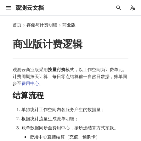
观测云文档
中文
首页
存储与计费明细
商业版
English
商业版计费逻辑
2025 年
概念先解
注册免费版
安装并使用 DataKit
更新日志
DQL 查询入口
管理 Pipelines
仪表板
创建/编辑笔记
所有事件
创建错误投递规则
创建 Issue
故障列表
主机
新建实体对象
指标采集
日志采集
数据采集
Web
拨测任务
新建检测规则
数据采集
监控器
账号设置
应用列表
查看器
Obsy Copilot
Agent 管理
OWL CLI
公共请求参数
Func 托管版
费用结算方式
名词解释
发布历史
公共请求参数
关于内置角色的说明
观测云商业版订阅协议
从官网注册商业版
在 Linux 上安装
2025
主机安装
服务管理
主配置
HTTP API
DBSCAN
PromQL 快速上手
快速开始
列表管理
图表类型
变量查询
快速搭建
绑定内置视图
等级定义
等级定义
类型
总览
数据上报
日志列表
日志索引
关联 Web 应用访问
性能指标
手动安装
Web 应用接入
更新日志
更新日志
更新日志
更新日志
更新日志
更新日志
更新日志
快速开始
更新日志
快速开始
快速开始
Session（会话）
Web
会话热图
SourceMap 配置
数据拦截与修改
API 拨测
官方检测库
语法
官方模板库
应用智能检测
新建 SLO
新建告警策略
钉钉机器人
关键指标
邀请成员
权限清单
Open API
新建转发规则
模版库
创建扫描规则
SAML
Status Page
新建 Agent 监测应用
搜索
保存快照
可观测分析
Agent 创建
手动安装
快速开始
仪表板
未恢复事件列出
频道
故障列表
错误中心
基础设施
实体列表
聚类查询
获取指标集相关信息
应用
拨测任务
监控器
应用
字段管理
列出
DQL 数据异步查询
列出
获取账单计费项消费累计
获取时序趋势图
AWS
一般图表数据返回
基础
费用中心账号结算
注册与版本
2025 年
部署必读
如何开始
部署配置手册
计量数据结构与使用
列出
列出
列出
列出
新建
初始化并获取
列出
获取
列出
有效的等级列表
模版-列出
DQL数据查询
添加映射配置
标识ID导入
apm 服务列出
在线 Datakit 列表
2024 年
客户价值
注册商业版
快速创建仪表板
DataKit 安装
DQL 函数
Pipeline 手册
可视化图表
Chart Block 配置说明
未恢复事件
错误列表
管理 Issue
故障详情
容器
实体列表
指标分析
浏览器日志采集
服务
小程序
概览
管理检测规则
查看器
智能监控
偏好设置
查看器
快照
套餐与积分
我的任务
OWL MCP Server
公共响应结构
云账号管理
常见问题
登录方式
私有化版本说明
公共响应结构
未恢复事件查询
观测云专属版订阅协议
从云厂商注册商业版
在 Windows 上安装
2021~2024
容器安装
状态查看
采集器配置
文档撰写
本地 Func 如何上报自定义高级函数
基础和原理
页面管理
图表配置
对象映射
列表管理
Issue 发现
等级映射
分析看板
拓扑
日志详情
原生直写索引
配置应用性能监测采样
服务拓扑
自动注入
前端框架插件接入
应用接入
快速开始
迁移指南
快速开始
快速开始
快速开始
快速开始
应用接入
快速开始
应用接入
应用接入
View（页面）
移动端
漏斗分析
脚本上传 sourcemap
页面性能
网络路径拨测
自定义创建
内置函数
检测规则
云账单智能监控
管理 SLO
管理告警策略
企业微信机器人
功能菜单
常见问题
管理转发规则
管理扫描规则
OIDC
工单管理
新建 LLM 监测应用
筛选
分享快照
数据检索
Agent 容器安装
自动安装
工具清单
仪表板轮播
获取事件内容
Issue
值班
错误中心规则
资源目录
拓扑图
索引
聚合生成指标
SourceMap
自建节点管理
SLO
全局标签
新建
DQL 数据查询(旧版)
执行外部函数
获取账单信息
生成认证 code
阿里云
拓扑图数据返回
云同步脚本集
阿里云账号结算
结算与账单
2024 年
如何申请 License
升级商业版
运维FAQ
获取
创建
添加成员
创建
获取
修改
修改ISSUE
创建
模版-获取模版详情
修改映射配置
service map
2023 年
版本区分
开始使用监控器
DataKit 使用
高级函数
视图变量
变更事件
错误规则详情
分析看板
故障分析看板
进程
实体详情
指标管理
小程序日志采集
分析看板
Android
查看器
信号
概览
SLO
其他设置
分析看板
自动化
故障排查
接口签名认证
外部数据源
账户概览
产品部署
签名认证
拓扑图图表接口
观测云免费版订阅协议
在 macOS 上安装
批量安装
更新
选举配置
Platypus 语法
图表查询
页面管理
通知策略
故障自动分析
网络流
外部索引
应用性能监测关联日志
服务详情
查看器
SSR 框架下接入
远程配置与强制采样
应用接入
快速开始
应用接入
应用接入
应用接入
应用接入
配置说明
应用接入
配置说明
配置说明
Resource（资源）
Webpack 上传 sourcemap
内容安全策略
多步拨测
自定义模板库
主机智能检测
SLO 详情
告警聚合通知模板
飞书机器人
日志延迟可见
FAQ
角色映射
时间控件
资源生成
Agent 服务运维
快速开始
笔记
手动恢复事件
日程
配置管理
数据转发
智能巡检
成员管理
分享
DQL 数据查询
获取账户余额
华为云
亚马逊云账号结算
2023 年
基础设施部署
SSO 管理
使用FAQ
新增
获取
修改
获取
修改
列出
修改
模版-导入自定义系统模版
映射配置列出
观测云商业版采用
按量付费
模式，以工作空间为计费单元。
计费周期按天计算，每日零点结算前一自然日数据，账单同
2022 年
常见问题
开启 APM 链路追踪
DataKit 配置
DQL VS 其它查询语言
报告
智能监控事件
常见问题
日程
值班
数据库
实体类型管理
生成指标
日志查看器
链路
iOS/tvOS/macOS
自建节点管理
执行日志
静默管理
空间设置
任务接入
更新日志
使用限制
脚本市场
支持中心
开始使用
前台账号
单位说明
观测云 SaaS 服务等级协议
在 Kubernetes 上安装
离线安装
DQL 查询
代理配置
内置函数
图表 JSON
故障聚合规则
设备
Electron 应用接入
基于 Uniapp 开发框架的小程序接入
配置说明
应用接入
配置说明
配置说明
配置说明
配置说明
高级场景
配置说明
高级场景
高级场景
Action（操作）
Vite 上传 sourcemap
浏览器拨测
监控器列表
Kubernetes 智能检测
Webhook 自定义
常见问题
维度分析
知识服务
Agent 正向代理配置
工具清单
新版笔记
创建事件
配置管理
数据访问
静默配置
角色管理
删除
同组织 Trace 查询
作废认证 code
腾讯云
华为云账号结算
2022 年
开始安装
管理后台手册
升级观测云
修改
修改
更换空间拥有者
轮换工作空间 Token
列出
批量删除
管理工作空间
模版-删除自定义模版
删除映射配置
步至
费用中心
。
结算流程
2021 年
DataKit 开发手册
笔记
事件详情
配置管理
配置管理
网络
全景拓扑图
常见问题
BPF 网络日志
错误追踪
HarmonyOS
常见问题
Arbiter
告警策略
MFA 管理
用量统计
请求示例
账单管理
运维手册
管理后台账号
飞书 SSO（OIDC）配置说明
法律声明
以 Kubernetes helm 方式安装
其它命令
DataKit Operator
附加功能
图表链接
Webhook配置
网络路径
采集数据说明
应用数据采集
高级场景
配置说明
高级场景
高级场景
高级场景
高级场景
应用数据采集
框架接入
应用数据采集
故障排查
Long Task（长任务）
恢复监控器
日志智能检测
简单 HTTP 请求
显示列
技能
命令参考
查看器
告警策略
API Key 管理
取消快照/图表分享
Azure
激活产品
容量规划
启用/禁用
启用/禁用
修改
删除
删除
模版-批量删除自定义模版
开关状态设置
单独统计工作空间内各服务产生的数据量；
2020 年
查看器
常见问题
常见问题
资源目录
错误追踪
Profiling
React Native
通知对象管理
属性声明
Agent 版本历史
OpenAPI SDK
账户管理
扩展使用
工作空间成员
SourceMap 分片上传
数据安全保密协议
Docker 安装
故障排查
其它配置方式
性能基准和优化
事件关联
采样配置
应用数据采集
高级场景
应用数据采集
应用数据采集
应用数据采集
应用数据采集
故障排查
高级场景
故障排查
Error（错误）
运算符
用户访问智能检测
短信
MCP 服务
内置视图
通知对象管理
黑名单
DataWay
删除
删除
批量设置故障 AI 自动分析配置
批量删除
获取开关状态信息
自定义用户访
根据统计流量生成账单明细；
2019 年
内置视图
常见问题
索引
Flutter
常见问题
字段管理
Obscli
公共错误定义
工作空间管理
工作空间
部署版跨站点授权
数据安全协议
Datakit Operator
虚拟互联网接入
用户操作 Action
故障排查
应用数据采集
故障排查
故障排查
故障排查
故障排查
应用数据采集
真值表
语音电话
消息渠道
服务管理
Pipelines
部署方案
修改品牌标识
删除
账单数据同步至费用中心，按所选结算方式扣款。
常见问题
跨工作空间索引查询
UniApp
全局标签
场景
常见问题
工作空间 API Key
同组织跨工作空间 Trace 查询
观测云费用中心用户充值协议
费用中心直接结算（充值、预购卡）
性能展示
自定义数据与事件
故障排查
故障排查
事件等级
Slack
Agent 协作（A2A）
服务性能
数据访问
使用量限制查询