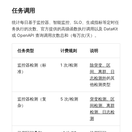
任务调用
统计每日基于监控器、智能监控、SLO、生成指标等定时任
务执行的次数、官方提供的高级函数执行调用以及 DataKit
或 OpenAPI 查询调用次数总和（每万次/天）。
任务类型
计费规则
说明
监控器检测（标
1 次/检测
除突变、区
准）
间、离群、日
志检测外
的其
他检测类型
监控器检测（复
5 次/检测
突变检测、区
杂）
间检测、离群
检测、日志检
测