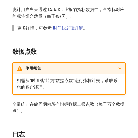
SourceMap
分享管理
监控
DataKit清单
统计用户当天通过 DataKit 上报的指标数据中，各指标对应
的标签组合数量（每千条/天）。
自定义环境变量
跨工作空间授权
LLM监测
更多详情，可参考
时间线逻辑详解
。
其他
字段展示权限
管理
敏感数据扫描
快照管理
数据点数
实验室
DQL 数据查询
使用须知
SSO 管理
Func 函数
如需从“时间线”转为“数据点数”进行指标计费，请联系
支持中心
账单分析
您的客户经理。
免登录 Token
全量统计存储周期内所有指标数据上报点数（每千万个数据
图表图片
点）。
日志