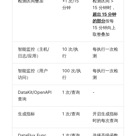
检测区间叠加
+1 次/15
检测区间 >
分钟
15 分钟时，
超出 15 分钟
的部分
按每
15 分钟向上
取整叠加
智能监控（主机/
10 次/执
每执行一次检
日志/应用）
行
测
智能监控（用户
100 次/执
每执行一次检
访问）
行
测
DataKit/OpenAPI
1 次/查询
-
查询
生成指标
1 次/查询
开启生成指标
时的每次查询
DataFlux Func
1 次/查询
选择高级函数