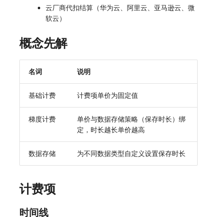
云厂商代扣结算（华为云、阿里云、亚马逊云、微
常见问题
macOS
环境变量
事件
工作空间内置 API Key
观测云费用中心服务协议
自定义 View
自定义事件通知模板
Teams
敏感数据脱敏
使用量限制更新
软云）
Windows
成员管理
异常追踪
角色管理
观测云移动应用隐私政策
Resource Hook
监控器内部原理
Telegram Bot
工作空间
上传空间图片相关资源
概念先解
C++
角色管理
故障中心
Issue
观测云移动 SDK 隐私政策
WebSocket 长连接采集
工作空间自定义配置
获取图片相关资源
名词
说明
Unity
API Keys 管理
错误中心
分组管理
数据处理协议（DPA）
FAQ
属性声明
自定义工作空间绑定信息
基础计费
计费项单价为固定值
查看器
Client Token 管理
基础设施
Issue 等级
观测云账号注销须知
更新日志
跨空间授权
修改品牌标识
分析看板
黑名单
统一目录
模板管理
观测云费用中心账号注销须知
跨站点授权
工作空间-查询索引信息列表
梯度计费
单价与数据存储策略（保存时长）绑
定，时长越长单价越高
会话重放
数据转发
日志
数据查询
观测云 Obsy AI 智能服务使用协议
账号管理
工作空间-索引模板配置
数据存储
为不同数据类型自定义设置保存时长
用户洞察
数据访问
指标
登录映射规则
数据访问
正则表达式
用户访问监测
场景-仪表板
计费项
自建追踪
审计事件
可用性监测
链路追踪
时间线