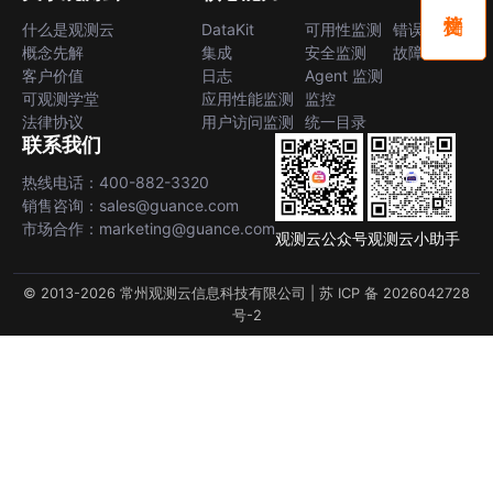
什么是观测云
DataKit
可用性监测
错误中心
概念先解
集成
安全监测
故障中心
客户价值
日志
Agent 监测
可观测学堂
应用性能监测
监控
法律协议
用户访问监测
统一目录
联系我们
热线电话：400-882-3320
销售咨询：sales@guance.com
市场合作：marketing@guance.com
观测云公众号
观测云小助手
© 2013-2026 常州观测云信息科技有限公司 |
苏 ICP 备 2026042728
号-2