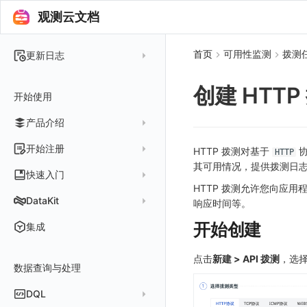
观测云文档
首页
可用性监测
拨测
更新日志
2025 年
创建 HTT
开始使用
2024 年
产品介绍
2023 年
2022 年
概念先解
开始注册
HTTP 拨测对基于
协
HTTP
2021 年
其可用情况，提供拨测日
客户价值
注册免费版
快速入门
2020 年
HTTP 拨测允许您向应用
注册商业版
安装并使用 DataKit
DataKit
响应时间等。
2019 年
版本区分
从官网注册商业版
快速创建仪表板
在 Linux 上安装
更新日志
开始创建
集成
常见问题
从云厂商注册商业版
开始使用监控器
在 Windows 上安装
DataKit 安装
2025
点击
新建 > API 拨测
，选
在阿里云云市场开通
开启 APM 链路追踪
在 macOS 上安装
数据查询与处理
DataKit 使用
2021~2024
主机安装
在阿里云海外云市场开通
在 Kubernetes 上安装
DataKit 配置
容器安装
服务管理
DQL
在阿里云云市场开通专属版
以 Kubernetes helm 方式安装