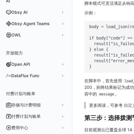
AI
分析看板
新建 LLM 监测应用
快照
搜索
脚本模式可灵活满足从响
常见问题
运算符
日志智能检测
管理告警策略
钉钉机器人
区间检测 V2
属性声明
功能菜单
Obsy AI
筛选
保存快照
示例：
真值表
用户访问智能检测
告警聚合通知模板
企业微信机器人
离群检测
字段管理
日志延迟可见
时间控件
分享快照
Obsy Copilot
Obsy Agent Teams
事件等级
飞书机器人
日志检测
全局标签
维度分析
套餐与积分
可观测分析
Agent 管理
自定义事件通知模板
Webhook 自定义
进程异常检测
OWL
环境变量
显示列
数据检索
我的任务
监控器内部原理
简单 HTTP 请求
Agent 创建
基础设施存活检测 V2
Webhook 自定义 Body 模板
成员管理
OWL CLI
资源生成
开放能力
自动化
短信
Agent 容器安装
应用性能指标检测
角色管理
OWL MCP Server
邀请成员
手动安装
知识服务
任务接入
语音电话
Agent 服务运维
用户访问指标检测
Open API
API Keys 管理
故障排查
权限清单
自动安装
快速开始
用量统计
Slack
Agent 正向代理配置
组合检测
Client Token 管理
更新日志
Open API
快速开始
工具清单
公共请求参数
DataFlux Func
在脚本中，首先使用
load
Agent 版本历史
Teams
技能
可用性数据检测
黑名单
常见问题
工具清单
公共响应结构
Func 托管版
200，则将结果标记为成
Obscli
Telegram Bot
MCP 服务
网络数据检测
数据转发
命令参考
付费计划与账单
接口签名认证
容中的
。
message
云账号管理
消息渠道
外部事件检测
数据访问
新建转发规则
使用限制
存储与计费明细
外部数据源
AWS
更多阅读，可参考
自定
Agent 协作（A2A）
基础设施变更检测
正则表达式
管理转发规则
数据转发至 AWS S3
请求示例
脚本市场
阿里云
一般图表数据返回
数据存储策略
付费计划与账单
第三步：选择拨测
可编程检测
审计事件
FAQ
模版库
数据转发至华为云 OBS
OpenAPI SDK
华为云
拓扑图数据返回
基础
折线图
商业版
费用结算方式
费用中心
目前观测云已覆盖全球 1
分享管理
数据转发至阿里云 OSS
公共错误定义
腾讯云
云同步脚本集
饼图
企业版
计费产生逻辑