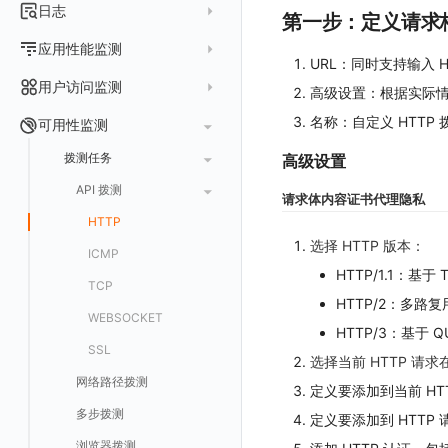
指标采集
日志
等级定义
第一步：定义请求
配置管理
世界地图
数据库
分析看板
Containers
实体详情
指标分析
日志采集
Issue 发现
应用性能监测
常见问题
等级定义
散点图
网络
Kubernetes
URL：同时支持输入 H
实体类型管理
指标管理
浏览器日志采集
通知策略
数据采集
等级映射
用户访问监测
气泡图
资源目录
总览
Pods
高级设置：根据实际
全景拓扑图
生成指标
小程序日志采集
服务
关联 Web 应用访问
故障自动分析
直方图
Web
名称：自定义 HTT
常见问题
拓扑
数据上报
Services
可用性监测
常见问题
日志查看器
分析看板
配置应用性能监测采样
性能指标
故障聚合规则
矩形树图
小程序
Web 应用接入
网络流
Deployments
拨测任务
高级设置
BPF 网络日志
日志列表
链路
应用性能监测关联日志
服务拓扑
Webhook配置
蜂窝图
Android
前端框架插件接入
更新日志
设备
Nodes
API 拨测
请求体内容
证书
代理
隐私
错误追踪
日志详情
错误追踪
服务详情
手动安装
Java 日志关联链路数据
热力图
iOS/tvOS/macOS
SSR 框架下接入
应用接入
更新日志
网络路径
Replica Sets
HTTP
索引
Profiling
自动注入
在主机上部署
Python 日志关联链路数据
选择 HTTP 版本：
拓扑图
HarmonyOS
Electron 应用接入
远程配置与强制采样
快速开始
更新日志
Jobs
ICMP
跨工作空间索引查询
日志索引
HTTP/1.1：基
查看器
在 Kubernetes 上部署
在主机上部署
SLO
React Native
采集数据说明
应用接入
迁移指南
更新日志
基于 Uniapp 开发框架的小程序接入
Cron Jobs
TCP
常见问题
原生直写索引
HTTP/2：多路
列表
在 Kubernetes 上部署
仪表盘
Flutter
采样配置
应用数据采集
配置说明
快速开始
快速开始
更新日志
Daemonset
WEBSOCKET
HTTP/3：基于 
外部索引
详情页
安装 Datakit Operator
漏斗图
UniApp
用户操作 Action
高级场景
应用接入
应用接入
快速开始
更新日志
SDK 初始化
自定义用户访问监测 SDK 采集数据内容
Statefulset
SSL
选择当前 HTTP 请
SLS Logstore
安装 Helm
桑基图
macOS
自定义数据与事件
应用数据采集
配置说明
配置说明
应用接入
快速开始
更新日志
自定义用户标识
RUM 配置
自定义标签
Persistent Volumes
网络路径拨测
定义要添加到当前 HT
Elasticsearch
数据列表
Windows
自定义 View
故障排查
高级场景
高级场景
配置说明
应用接入
快速开始
快速开始
用户标识
Log 配置
自定义采集规则
SDK 初始化
SDK 初始化
自定义添加额外的数据TAG
PVC
多步拨测
定义要添加到 HTTP 请
OpenSearch
告警统计图
C++
Resource Hook
应用数据采集
应用数据采集
高级场景
配置说明
应用接入
应用接入
更新日志
全局 Context
自定义添加 Action
Trace 配置
数据采集脱敏
RUM 配置
自定义标签使用
RUM 配置
SDK 初始化
自定义标签与全局上下文
浏览器拨测