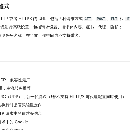
格式
TTP 或者 HTTPS 的 URL，包括四种请求方式
、
、
和
GET
POST
PUT
HE
情况进行高级设置，包括请求设置、请求体内容、证书、代理、隐私；
P 拨测任务名称，在当前工作空间内不支持重名。
于 TCP，兼容性最广
复用，主流服务推荐
QUIC（UDP），新一代协议（❗️暂不支持 HTTP/3 与代理配置同时使用）
求在执行时是否跟随重定向；
TP 请求中的请求头信息；
求中的 Cookie；