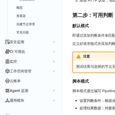
添加 HTTP 认证，
日志易
监控器总览
Unity
WebSocket 长连接采集
故障排查
故障排查
应用数据采集
高级场景
配置说明
配置说明
快速开始
快速开始
添加自定义 Action
自定义添加 Error
WebView 监测
Log 配置
数据采集自定义规则
Log 配置
数据采集脱敏
RUM 配置
自定义标签使用
SDK 初始化
概览
火山引擎 TLS
文本
第二步：可用判断
查看器
FAQ
故障排查
应用数据采集
高级场景
高级场景
应用接入
应用接入
快速开始
上报自定义 Error
Trace 配置
数据采集脱敏
Trace 配置
Log 配置
数据采集自定义规则
RUM 配置
自定义标签使用
SDK 初始化
SDK 初始化
动态配置与动态更新地址
动态配置与动态更新地址
查看器
视频
分析看板
更新日志
故障排查
应用数据采集
应用数据采集
配置说明
配置说明
应用接入
Session（会话）
符号文件上传
WebView 数据监测
Trace 配置
数据采集脱敏
Log 配置
数据采集自定义规则
RUM 配置
RUM 配置
自定义标签使用
小程序 JS SDK 远程配置
URLSession 自定义 Network 采集
自建节点管理
默认模式
图片
会话重放
故障排查
故障排查
框架接入
高级场景
配置说明
View（页面）
隐私与权限说明
Trace 配置
数据采集脱敏
Log 配置
Log 配置
数据采集自定义规则
SDK 初始化
SDK 初始化
动态配置与动态更新地址
动态配置与动态更新地址
自定义标签与 BridgeContext
常见问题
即通过添加判断条件来匹配数
命令面板
用户洞察
高级场景
应用数据采集
高级场景
Resource（资源）
Web
Content Provider 设置
符号文件上传
符号文件上传
WebView 数据监测
Trace 配置
数据采集脱敏
Trace 配置
RUM 配置
桌面 UI 框架
RUM 配置
自定义标签
SDK 初始化
安全监测
定义好请求格式并添加判断
IFrame
数据访问
应用数据采集
故障排查
故障排查
Action（操作）
移动端
会话热图
手动兼容接入
WebView 数据监测
WebView 数据监测
Log 配置
WebView2
隐私与数据脱敏
Log 配置
自定义采集规则
RUM 配置
自定义标签使用
如何接入会话重放
Widget Extension 数据采集
原生与 Flutter 混合开发
新建检测规则
CI 可视化
仪表板列表
自建追踪
故障排查
Long Task（长任务）
漏斗分析
WebView 数据监测
Trace 配置
Electron
自定义标签
Trace 配置
Log 配置
数据采集脱敏
如何接入 canvas 录制
Android 会话重放
Publish Package 相关配置
原生与 React Native 混合开发
注意
管理检测规则
官方检测库
数据采集
监控
SourceMap
Error（错误）
tvOS 数据采集
自定义采集规则
Trace 配置
原生与 Unity 混合开发
故障排除
iOS 会话重放
Android Resource 手动配置
测试结果与选择的节点
信号
自定义创建
查看器
监控器
工作空间管理
自定义环境变量
SourceMap 配置
Flutter 会话重放
执行日志
概览
智能监控
官方模板库
账号设置
其他
脚本上传 sourcemap
React Native 会话重放
脚本模式
云账单
Arbiter
SLO
检测规则
应用智能检测
偏好设置
数据拦截与修改
Webpack 上传 sourcemap
Agent 监测
脚本模式通过编写 Pipel
语法
静默管理
自定义模板库
云账单智能监控
新建 SLO
阈值检测
其他设置
Vite 上传 sourcemap
页面性能
应用列表
内置函数
通用模块
设置判断条件：根据
告警策略
监控器列表
主机智能检测
管理 SLO
突变检测
空间设置
内容安全策略
查看器
新建 Agent 监测应用
处理结果数据：对拨
查看器
通知对象管理
恢复监控器
Kubernetes 智能检测
SLO 详情
新建告警策略
区间检测
MFA 管理
关键指标