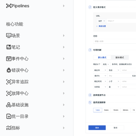
DataKit 开发手册
批量安装
状态查看
主配置
Kubernetes
DQL 查询入口
Pipelines
在 AWS 云市场开通
Docker 安装
离线安装
更新
采集器配置
HTTP API
Helm
DQL 函数
管理 Pipelines
在华为云云商店购买
Datakit Operator
DQL 查询
选举配置
文档撰写
Docker
核心功能
高级函数
Pipeline 手册
在微软云云商店购买
其它命令
代理配置
AWS ECS Fargate
DQL VS 其它查询语言
DBSCAN
场景
快速开始
故障排查
DataKit Operator
AWS EKS
PromQL 快速上手
本地 Func 如何上报自定义高级函数
基础和原理
仪表板
笔记
虚拟互联网接入
其它配置方式
GCP GKE Autopilot
无数据排查
更新日志
Platypus 语法
各数据类别数据处理
可视化图表
列表管理
创建/编辑笔记
事件中心
性能展示
Bug Report 分析
阿里云接入
Asyncprofile
配置综述
内置函数
Grok 模式
视图变量
页面管理
图表类型
Chart Block 配置说明
所有事件
错误中心
Datakit Metrics
华为云接入
DDTrace
DCA
附加功能
报告
图表配置
变量查询
历史版本
时序图
未恢复事件
AWS 接入
Flameshot
Git
创建错误投递规则
异常追踪
性能基准和优化
Reference Table
笔记
图表查询
对象映射
柱状图
变更事件
logfwd
配置中心支持
错误列表
创建 Issue
故障中心
Offload
查看器
图表 JSON
饼图
简单查询
智能监控事件
logging
错误规则详情
管理 Issue
故障列表
内置视图
图表链接
快速搭建
概览图
表达式查询
基础设施
事件详情
pyspy
常见问题
分析看板
故障详情
常见问题
事件关联
列表管理
绑定内置视图
排行榜
DQL 查询
默认链接
主机
统一目录
常见问题
日程
故障分析看板
页面管理
表格图
PromQL 查询
自定义链接
容器
新建实体对象
指标
配置管理
值班
中国地图
数据源查询
场景示例
进程
类型
实体列表