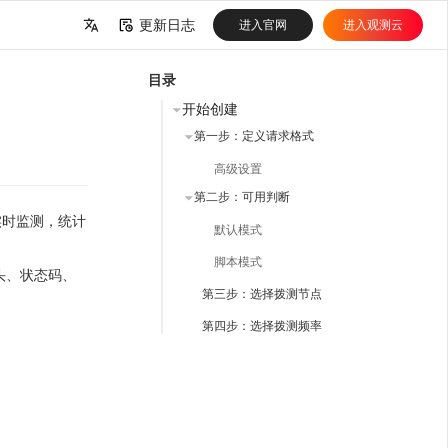
更新日志
进入官网
进入观测云
中文
目录
English
开始创建
第一步：定义请求格式
高级设置
第二步：可用判断
实时监测，统计
默认模式
脚本模式
求头、状态码、
第三步：选择拨测节点
第四步：选择拨测频率