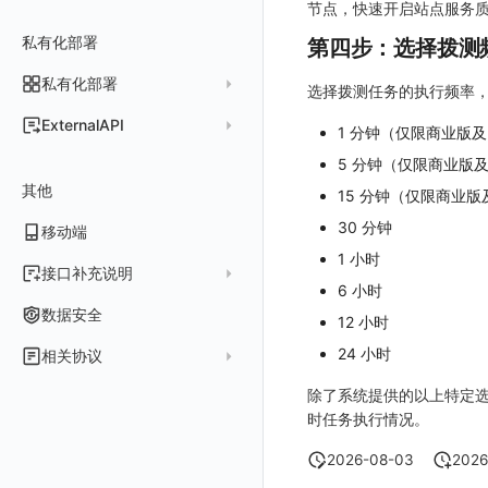
常见问题
费用中心账号结算
节点，快速开启站点服务
名词解释
跨工作空间授权
数据转发至 Kafka 消息队列
场景
Azure
表格图
如何开启
常见问题
计费价格明细
私有化部署
阿里云账号结算
注册与版本
第四步：选择拨测
登录方式
字段展示权限
数据转发至火山引擎 TOS
事件
仪表板
脚本清单
亚马逊云账号结算
结算与账单
私有化部署
账户概览
选择拨测任务的执行频率
敏感数据扫描
数据转发至谷歌云 GCS
异常追踪
仪表板轮播
未恢复事件列出
创建
常见问题
阿里云
华为云账号结算
支持中心
发布历史
ExternalAPI
实验室
创建扫描规则
故障中心
笔记
获取事件内容
频道
获取
列出
1 分钟（仅限商业版
AWS
云监控（指标数据）
为云资源上报数据添加额外的 Tags
账单管理
私有化版本说明
2025 年
公共请求参数
5 分钟（仅限商业版
SSO 管理
管理扫描规则
自定义新建
错误中心
新版笔记
手动恢复事件
Issue
故障列表
删除
获取
列出
列出
华为云
注意事项
AWS 客户端的多种认证方式
账户管理
其他
产品部署
2024 年
15 分钟（仅限商业
公共响应结构
支持中心
SAML
官方规则库
基础设施
查看器
创建事件
日程
值班
错误中心
修改
新建
获取
列出
新建
列出
获取故障 AI 自动分析配置
腾讯云
云监控（指标数据）
云监控（指标数据）
工作空间管理
开始使用
2023 年
部署必读
30 分钟
移动端
签名认证
OIDC
Status Page
配置示例
统一目录
内置视图
配置管理
配置管理
错误中心规则
基础设施
获取
修改
删除
获取
列出
修改
获取
列出
列出
列出
设置故障 AI 自动分析配置
Azure
云监控（指标数据）
常见问题
1 小时
运维手册
2022 年
如何申请 License
如何开始
前台账号
角色映射
工单管理
阿里云 IDaaS
日志
服务管理
资源目录
实体列表
导出
删除
导出
创建
获取
列出
删除
新建
获取
通知策略
列出
获取
等级 列出
详情
列出
获取所有 label
接口补充说明
火山引擎
Azure 客户端授权配
6 小时
扩展使用
基础设施部署
升级商业版
部署配置手册
管理后台账号
列出
常见问题
Authing
指标
服务性能
拓扑图
聚类查询
导入
导入
修改
删除
获取
列出
订阅
修改
新建
Issue 发现
获取
新建
自定义等级 添加
更新
获取
修改主机 label
列出
统一目录实体列表
列出
关于内置角色的说明
GoogleCloud
云监控（指标数据）
云监控（指标数据）
数据安全
12 小时
开始安装
SSO 管理
运维FAQ
计量数据结构与使用
应用服务配置项手册
工作空间成员
获取
列出
Azure AD
用户访问监测
索引
获取指标集相关信息
扩展信息配置
创建
删除
导出
导出
获取
列出
回复 列出
修改
新建
修改
自定义等级 修改
操作记录列表
新建
创建
统一目录实体详情
获取查询任务结果
获取
新建自动发现配置
统一目录拓扑实体字段定义
未恢复事件查询
OBCloud
GCP 客户端授权配置
24 小时
相关协议
激活产品
管理后台手册
使用FAQ
kubernetes集群
Keycloak 单点登录（部署版）
APM 服务拓扑跨空间配置说明
工作空间
新增
创建
列出
IAM Identity Center
可用性监测
数据转发
聚合生成指标
应用
修改
新建
新建
新建
获取
回复 创建
删除
修改
删除
自定义等级 删除
评论列表
修改
修改
统一目录实体导出
发送查询任务
列出
指标和标签信息获取
新增
修改自动发现配置
统一目录拓扑字段筛选项
拓扑图图表接口
云监控（指标数据）
云监控（指标数据）
观测云商业版订阅协议
除了系统提供的以上特定
DataWay
升级观测云
工作空间管理
开启自身的可观测
观测云底座
配置 Keycloak 单点登录映射规则
查看器报“视图模板不存在”
工作空间 API Key
修改
获取
添加成员
列出
Okta
监控
数据访问
SourceMap
拨测任务
修改
修改
修改
导出
回复 修改
故障评论 查询
默认配置状态 获取
添加评论
禁用/启用
删除
统一目录实体创建
统一目录拓扑查询
获取索引信息
列出
列出
快速列出 RUM 配置
修改
获取自动发现配置
获取指标集列表，支持搜索功能
单位说明
时任务执行情况。
观测云专属版订阅协议
部署方案
容量规划
版本历史
用户管理
域名访问修改成IP访问
Doris
日志引擎存储空间不足
Azure AD 单点登录（部署版）
工作空间内置 API Key
启用/禁用
修改
修改
创建
新建
Keycloak
LLM监测
自建节点管理
监控器
导入
删除
删除
回复 删除
故障评论 创建
默认配置状态修改
修改评论
删除
导出
统一目录实体修改
导出
获取
列出
新建
添加 RUM 配置
列出
创建
删除
自动发现配置列出
获取指标集 Schema 信息
飞书 SSO（OIDC）配置说明
2026-08-03
2026
观测云免费版订阅协议
Dataway 安装使用
云上基础设施部署
自定义映射
菜单管理
配置邮件服务
GuanceDB
监控器问题排查
日志引擎容量规划
角色管理
删除
启用/禁用
更换空间拥有者
获取
获取
初始化并获取
管理
SLO
应用
导出
等级 列出
回复 修改
统一目录实体删除
导入
新建
获取
获取指标 Tags 信息
获取
修改 RUM 配置
删除
删除
列出
外部事件监控器事件接受
禁用/启用自动发现配置
SourceMap 分片上传