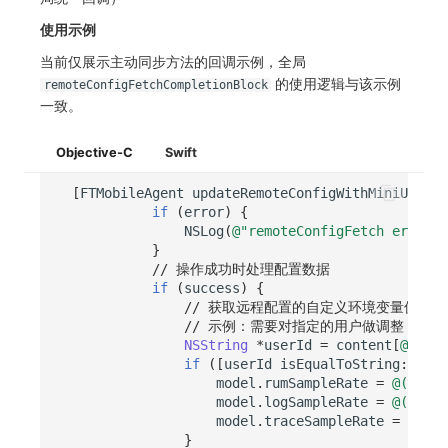
使用示例
当前仅展示主动同步方法的回调示例，全局
的使用逻辑与该示例
remoteConfigFetchCompletionBlock
一致。
Objective-C
Swift
[
FTMobileAgent
updateRemoteConfigWithMiniUpdate
if
(
error
)
{
NSLog
(
@"remoteConfigFetch error:%
}
// 操作成功时处理配置数据
if
(
success
)
{
// 获取远程配置的自定义环境变量值
// 示例：需要对指定的用户做调整，指定的用户
NSString
*
userId
=
content
[
@"cust
if
([
userId
isEqualToString
:
@"use
model
.
rumSampleRate
=
@(
1
)
;
model
.
logSampleRate
=
@(
1
)
;
model
.
traceSampleRate
=
@(
1
)
;
}