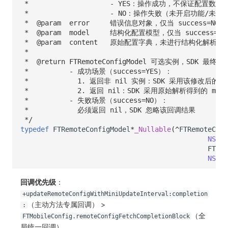
 *                    - YES：操作成功，不保证配置数据
分享管理
监控
DataKit清单
 *                    - NO：操作失败（未开启功
 *  @param  error     错误信息对象，仅当 success=N
跨工作空间授权
LLM监测
 *  @param  model     结构化配置模型，仅当 succe
 *  @param  content   原始配置字典，未进行结构化解
字段展示权限
管理
 *
 *  @return FTRemoteConfigModel 可选实例，SDK 最
 *          - 成功场景（success=YES）：
敏感数据扫描
快照管理
 *            1. 返回非 nil 实例：SDK 采用该修改后
 *            2. 返回 nil：SDK 采用原始解析得到的 mo
实验室
DQL 数据查询
 *          - 失败场景（success=NO）：
 *            必须返回 nil，SDK 忽略该回调结果
SSO 管理
Func 函数
 */
typedef
FTRemoteConfigModel
*
_Nullable
(
^
FTRemoteConf
支持中心
账单分析
NSErr
FTRem
NSDic
免登录 Token
图表图片
回调优先级
：
+updateRemoteConfigWithMiniUpdateInterval:completion
（主动方法专属回调） >
:
（全
FTMobileConfig.remoteConfigFetchCompletionBlock
局统一回调）