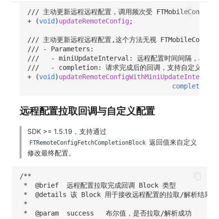
/// 主动更新远程远程配置，调用频次受 FTMobileConfig.remo
常见问题
自定义 View
环境变量
事件
工作空间内置 API Key
观测云费用中心服务协议
手动兼容接入
自定义事件通知模板
Teams
敏感数据脱敏
使用量限制更新
+
(
void
)
updateRemoteConfig
;
Resource Hook
成员管理
异常追踪
角色管理
观测云移动应用隐私政策
监控器内部原理
Telegram Bot
工作空间
上传空间图片相关资源
/// 主动更新远程远程配置,这个方法无视 FTMobileConfig.remo
/// - Parameters:
WebSocket 长连接采集
角色管理
故障中心
Issue
观测云移动 SDK 隐私政策
工作空间自定义配置
获取图片相关资源
///   - miniUpdateInterval: 远程配置时间间隔，单位秒
///   - completion: 请求完成后的回调，支持自定义调整
+
(
void
)
updateRemoteConfigWithMiniUpdateInterval:
FAQ
API Keys 管理
错误中心
分组管理
数据处理协议（DPA）
属性声明
自定义工作空间绑定信息
completion
:(
更新日志
Client Token 管理
基础设施
Issue 等级
观测云账号注销须知
跨空间授权
修改品牌标识
远程配置拉取回调与自定义配置
黑名单
统一目录
模板管理
观测云费用中心账号注销须知
跨站点授权
工作空间-查询索引信息列表
SDK >= 1.5.19，支持通过
数据转发
日志
数据查询
观测云 Obsy AI 智能服务使用协议
账号管理
工作空间-索引模板配置
返回值来自定义
FTRemoteConfigFetchCompletionBlock
修改最终配置。
数据访问
指标
登录映射规则
/**
正则表达式
用户访问监测
场景-仪表板
 *  @brief  远程配置拉取完成回调 Block 类型
 *  @details 该 Block 用于接收远程配置的拉取/解析
审计事件
可用性监测
链路追踪
 *
 *  @param  success   布尔值，是否拉取/解析成功