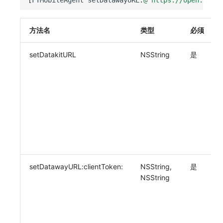
方法名
类型
必须
setDatakitURL
NSString
是
setDatawayURL:clientToken:
NSString,
是
NSString