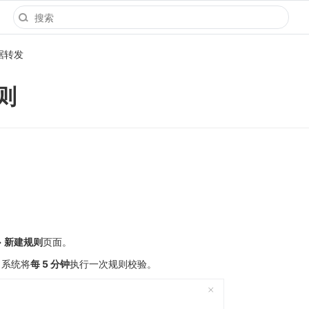
据转发
则
> 新建规则
页面。
，系统将
每 5 分钟
执行一次规则校验。