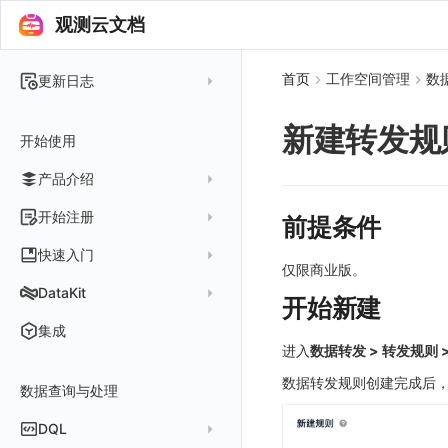
观测云文档
首页
工作空间管理
数
更新日志
2025 年
新建转发规
开始使用
2024 年
产品介绍
2023 年
2022 年
概念先解
开始注册
前提条件
2021 年
客户价值
注册免费版
快速入门
仅限商业版。
2020 年
注册商业版
安装并使用 DataKit
DataKit
开始新建
2019 年
版本区分
从官网注册商业版
快速创建仪表板
在 Linux 上安装
更新日志
集成
常见问题
从云厂商注册商业版
进入
数据转发 > 转发规则 
开始使用监控器
在 Windows 上安装
DataKit 安装
2025
在阿里云云市场开通
数据转发规则创建完成后
开启 APM 链路追踪
在 macOS 上安装
数据查询与处理
DataKit 使用
2021~2024
主机安装
在阿里云海外云市场开通
在 Kubernetes 上安装
DataKit 配置
容器安装
服务管理
DQL
在阿里云云市场开通专属版
以 Kubernetes helm 方式安装