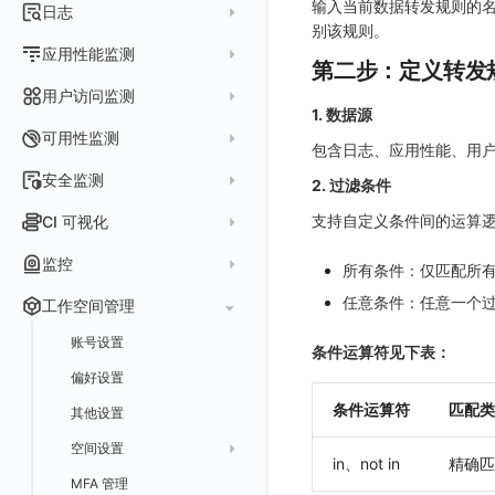
输入当前数据转发规则的名
指标采集
日志
等级定义
配置管理
世界地图
数据库
分析看板
Containers
别该规则。
实体详情
指标分析
日志采集
Issue 发现
应用性能监测
常见问题
等级定义
散点图
网络
Kubernetes
第二步：定义转发
实体类型管理
指标管理
浏览器日志采集
通知策略
数据采集
等级映射
用户访问监测
气泡图
资源目录
总览
Pods
全景拓扑图
生成指标
1. 数据源
小程序日志采集
服务
关联 Web 应用访问
故障自动分析
直方图
Web
常见问题
拓扑
数据上报
Services
可用性监测
常见问题
包含日志、应用性能、用户
日志查看器
分析看板
配置应用性能监测采样
性能指标
故障聚合规则
矩形树图
小程序
Web 应用接入
网络流
Deployments
拨测任务
安全监测
2. 过滤条件
BPF 网络日志
日志列表
链路
应用性能监测关联日志
服务拓扑
Webhook配置
蜂窝图
Android
前端框架插件接入
更新日志
设备
Nodes
概览
API 拨测
新建检测规则
支持自定义条件间的运算
CI 可视化
错误追踪
日志详情
错误追踪
服务详情
手动安装
Java 日志关联链路数据
热力图
iOS/tvOS/macOS
SSR 框架下接入
应用接入
更新日志
网络路径
Replica Sets
查看器
网络路径拨测
HTTP
管理检测规则
官方检测库
数据采集
索引
监控
Profiling
自动注入
在主机上部署
Python 日志关联链路数据
所有条件：仅匹配所
拓扑图
HarmonyOS
Electron 应用接入
远程配置与强制采样
快速开始
更新日志
Jobs
自建节点管理
多步拨测
ICMP
信号
自定义创建
查看器
跨工作空间索引查询
日志索引
监控器
任意条件：任意一个
查看器
在 Kubernetes 上部署
在主机上部署
工作空间管理
SLO
React Native
采集数据说明
应用接入
迁移指南
更新日志
基于 Uniapp 开发框架的小程序接入
Cron Jobs
常见问题
浏览器拨测
TCP
执行日志
概览
常见问题
原生直写索引
智能监控
官方模板库
列表
在 Kubernetes 上部署
账号设置
仪表盘
Flutter
采样配置
应用数据采集
配置说明
快速开始
快速开始
更新日志
Daemonset
WEBSOCKET
条件运算符见下表：
Arbiter
外部索引
SLO
检测规则
应用智能检测
详情页
安装 Datakit Operator
偏好设置
漏斗图
UniApp
用户操作 Action
高级场景
应用接入
应用接入
快速开始
更新日志
SDK 初始化
自定义用户访问监测 SDK 采集数据内容
Statefulset
SSL
语法
SLS Logstore
静默管理
自定义模板库
云账单智能监控
新建 SLO
阈值检测
安装 Helm
条件运算符
匹配类
其他设置
桑基图
macOS
自定义数据与事件
应用数据采集
配置说明
配置说明
应用接入
快速开始
更新日志
自定义用户标识
RUM 配置
自定义标签
Persistent Volumes
内置函数
Elasticsearch
告警策略
监控器列表
主机智能检测
管理 SLO
突变检测
空间设置
数据列表
Windows
自定义 View
故障排查
高级场景
高级场景
配置说明
应用接入
快速开始
快速开始
用户标识
Log 配置
自定义采集规则
SDK 初始化
SDK 初始化
自定义添加额外的数据TAG
PVC
in、not in
精确匹
OpenSearch
通知对象管理
恢复监控器
Kubernetes 智能检测
SLO 详情
新建告警策略
区间检测
MFA 管理
关键指标
告警统计图
C++
Resource Hook
应用数据采集
应用数据采集
高级场景
配置说明
应用接入
应用接入
更新日志
全局 Context
自定义添加 Action
Trace 配置
数据采集脱敏
RUM 配置
自定义标签使用
RUM 配置
SDK 初始化
自定义标签与全局上下文