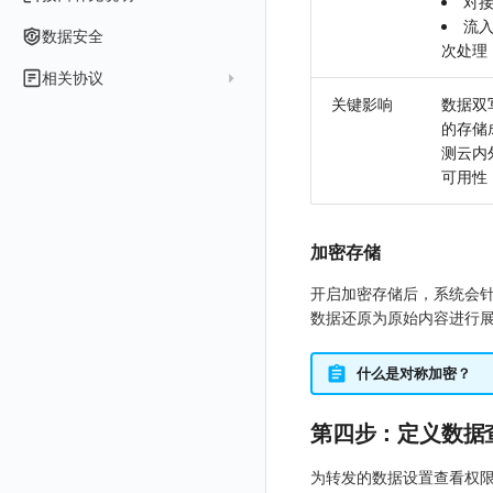
对接
扩展使用
基础设施部署
升级商业版
部署配置手册
管理后台账号
列出
流
指标
服务性能
拓扑图
聚类查询
导入
导入
修改
删除
获取
列出
订阅
修改
新建
Issue 发现
获取
新建
自定义等级 添加
更新
获取
修改主机 label
列出
统一目录实体列表
列出
关于内置角色的说明
GoogleCloud
云监控（指标数据）
云监控（指标数据）
数据安全
次处理
开始安装
SSO 管理
运维FAQ
计量数据结构与使用
应用服务配置项手册
工作空间成员
获取
列出
用户访问监测
索引
获取指标集相关信息
扩展信息配置
创建
删除
导出
导出
获取
列出
回复 列出
修改
新建
修改
自定义等级 修改
操作记录列表
新建
创建
统一目录实体详情
获取查询任务结果
获取
新建自动发现配置
统一目录拓扑实体字段定义
未恢复事件查询
OBCloud
GCP 客户端授权配置
相关协议
激活产品
管理后台手册
使用FAQ
kubernetes集群
Keycloak 单点登录（部署版）
APM 服务拓扑跨空间配置说明
工作空间
新增
创建
列出
可用性监测
数据转发
聚合生成指标
应用
修改
新建
新建
新建
获取
回复 创建
删除
修改
删除
自定义等级 删除
评论列表
修改
修改
统一目录实体导出
发送查询任务
列出
指标和标签信息获取
新增
修改自动发现配置
统一目录拓扑字段筛选项
拓扑图图表接口
云监控（指标数据）
云监控（指标数据）
关键影响
数据双
观测云商业版订阅协议
DataWay
升级观测云
工作空间管理
开启自身的可观测
观测云底座
配置 Keycloak 单点登录映射规则
查看器报“视图模板不存在”
工作空间 API Key
修改
获取
添加成员
列出
的存储
监控
数据访问
SourceMap
拨测任务
修改
修改
修改
导出
回复 修改
故障评论 查询
默认配置状态 获取
添加评论
禁用/启用
删除
统一目录实体创建
统一目录拓扑查询
获取索引信息
列出
列出
快速列出 RUM 配置
修改
获取自动发现配置
获取指标集列表，支持搜索功能
单位说明
观测云专属版订阅协议
测云内
部署方案
容量规划
版本历史
用户管理
域名访问修改成IP访问
Doris
日志引擎存储空间不足
Azure AD 单点登录（部署版）
工作空间内置 API Key
启用/禁用
修改
修改
创建
新建
LLM监测
自建节点管理
监控器
导入
删除
删除
回复 删除
故障评论 创建
默认配置状态修改
修改评论
删除
导出
统一目录实体修改
导出
获取
列出
新建
添加 RUM 配置
列出
创建
删除
自动发现配置列出
获取指标集 Schema 信息
飞书 SSO（OIDC）配置说明
可用性
观测云免费版订阅协议
Dataway 安装使用
云上基础设施部署
自定义映射
菜单管理
配置邮件服务
GuanceDB
监控器问题排查
日志引擎容量规划
角色管理
删除
启用/禁用
更换空间拥有者
获取
获取
初始化并获取
管理
SLO
应用
导出
等级 列出
回复 修改
统一目录实体删除
导入
新建
获取
获取指标 Tags 信息
获取
修改 RUM 配置
删除
删除
列出
外部事件监控器事件接受
禁用/启用自动发现配置
SourceMap 分片上传
观测云 SaaS 服务等级协议
数据分流
自建基础设施部署
LDAP 单点登录
模版管理
切换域名
OpenSearch
数据断档问题排查
资源、系统要求
Issue
修改品牌标识
删除
轮换工作空间 Token
修改
修改
列出
快照管理
智能巡检
字段管理
自定义等级 添加
故障操作记录 查询
创建默认类型索引
修改
新建
获取日志 Schema 信息
修改
删除 RUM 配置
分片上传初始化
修改
获取
列出
创建
快速列出 LLM 配置
删除自动发现配置
统一目录实体字段值数量统计
部署版跨站点授权
加密存储
法律声明
数据聚合和采样
单机环境部署
字段管理
切换日志引擎
阿里云部署手册
集成中的 DataWay 列表为空
OIDC 单点登录自定义域名替换操作步骤（已不再推荐）
自建基础设施部署手册
分组管理
修改
列出
列出
获取
DQL 数据查询
静默配置
全局标签
列出
自定义等级 修改
附件上传
统一目录实体类型列表
修改默认类型索引配置
删除
新建单个数据访问规则
获取日志索引列表
禁用/启用
上传单个分片
禁用/启用
删除
获取
获取
列出
列出 LLM 配置
列出
同组织跨工作空间 Trace 查询
数据安全保密协议
开启加密存储后，系统会
设置管理
切换时序引擎
数据写入延迟如何处理
聚合
华为云部署手册
资源、系统要求
资源、系统要求
自定义 OIDC 接入（部署版）
Issue 等级
删除
批量删除
修改ISSUE
列出
批量设置故障 AI 自动分析配置
Func 函数
告警策略
成员管理
新建
DQL 数据异步查询
自定义等级 删除
附件删除
统一目录实体类型详情
绑定索引
创建数据查询任务
修改
删除
列出已上传的分片列表
创建多步拨测任务
新建
新建
列出
获取
列出
获取 LLM 配置
获取
列出
获取日志索引 Tags 信息
数据还原为原始内容进行
数据安全协议
切换拨测中心
可用性监测故障排查
采样
基础设施部署
离线部署
模板管理
删除
批量删除
创建
有效的等级列表
账单分析
通知对象管理
角色管理
分享
DQL 数据查询(旧版)
列出
默认配置状态 获取
附件下载
统一目录实体类型创建
绑定索引配置修改
获取数据查询任务结果
修改单个数据访问规则
列出文件树
修改多步拨测任务
导出
修改
创建
创建
alert-policy
添加 LLM 配置
新增
获取
workspace-member
获取非日志文本数据 Schema 信息
观测云费用中心用户充值协议
应用镜像获取
代理
创建了Dataway前台看不到
华为云更改 OpenSearch 磁盘类型
什么是对称加密？
数据查询
使用量限制查询
修改
模版-列出
免登录 Token
API Key 管理
删除
DQL 数据查询
执行外部函数
获取账单计费项消费累计
默认配置状态修改
统一目录实体类型修改
启用/禁用 索引配置
启用/禁用
合并分片生成文件
列出
导入
删除
修改
修改
自定义通知日期
列出
修改 LLM 配置
修改
新建
角色权限
列出
列出
成员列出
获取非日志文本数据 Tags 信息
观测云费用中心服务协议
配置数据转发
创建拨测节点报错
NFS
登录映射规则
使用量限制更新
管理工作空间
模版-获取模版详情
DQL数据查询
图表图片
黑名单
取消快照/图表分享
同组织 Trace 查询
获取账单信息
附件上传
统一目录实体类型删除
删除索引
删除
取消一个分片上传事件
获取
修改
批量删除
禁用
禁用
创建
删除 LLM 配置
删除
修改
团队管理
获取
列出
列出
邀请成员
列出权限信息
生成 token（旧接口，将于 2026-05-31 下架）
创建(该接口于 2025-12-30 日下架,推荐使用 v2版接口)
第四步：定义数据
观测云移动应用隐私政策
离线环境模版更新
指标查询报错
Ingress-Nginx
场景-仪表板
上传空间图片相关资源
删除
添加映射配置
模版-导入自定义系统模版
Pipelines
获取账户余额
生成认证 code
获取时序趋势图
附件删除
上传单个文件内容
官方节点列出
替换导入
禁用/启用
启用
启用
获取
删除
SSO 管理
新建
获取
列出
创建 v2
创建
添加成员(部署版)
列出
观测云移动 SDK 隐私政策
管理空间索引配置
部署版kodo版本过期
Kubernetes Storage NFS
为转发的数据设置查看权
链路追踪
获取图片相关资源
模版-删除自定义模版
修改映射配置
标识ID导入
数据访问
附件下载
删除
批量禁用/启用
删除
删除
修改
导出
修改
删除
获取
列出
获取
获取
删除成员
获取
sso(2026年05月31日下架)
作废 token（旧接口，将于 2026-05-31 下架）