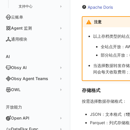
支持中心
SAML
官方规则库
Apache Doris
OIDC
Status Page
配置示例
云账单
注意
角色映射
工单管理
阿里云 IDaaS
Agent 监测
常见问题
Authing
以上存档类型的站点
应用列表
通用模块
Azure AD
全站点开放：AWS
查看器
新建 Agent 监测应用
查看器
IAM Identity Center
部分站点开放：
AI
分析看板
新建 LLM 监测应用
快照
搜索
Okta
当选择数据转发存储
Obsy AI
筛选
保存快照
Keycloak
间会每天收取费用；
时间控件
分享快照
Obsy Copilot
Obsy Agent Teams
维度分析
套餐与积分
可观测分析
Agent 管理
OWL
存储格式
显示列
数据检索
我的任务
Agent 创建
OWL CLI
按需选择数据存储格式：
资源生成
开放能力
自动化
Agent 容器安装
OWL MCP Server
手动安装
JSON：文本格式（❗
知识服务
任务接入
Agent 服务运维
Open API
故障排查
自动安装
快速开始
Parquet：列式存储
用量统计
Agent 正向代理配置
快速开始
工具清单
公共请求参数
DataFlux Func