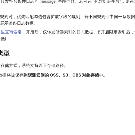
仅转发符合条件日志的
字段内容。若勾选 “包含扩展字段”，则
message
；
规则时，优先匹配勾选包含扩展字段的规则。若不同规则命中同一条数据
展示整条日志数据。
原生直写索引
。开启后，仅转发所选索引的日志数据。(❗️开启限定索引后
低)
类型
发存储方式，系统支持以下存储路径。
数据将被保存到
观测云侧的 OSS、S3、OBS 对象存储
中。