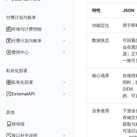
Agent 版本历史
技能
工具清单
公共响应结构
Func 托管版
特性
JSON
Obscli
MCP 服务
命令参考
付费计划与账单
接口签名认证
云账号管理
消息渠道
功能定位
用于即
使用限制
存储与计费明细
外部数据源
AWS
Agent 协作（A2A）
请求示例
脚本市场
阿里云
一般图表数据返回
数据存储策略
数据状态
可回看
付费计划与账单
OpenAPI SDK
会在观
华为云
拓扑图数据返回
基础
折线图
商业版
费用结算方式
费用中心
器）正
公共错误定义
腾讯云
云同步脚本集
饼图
企业版
计费产生逻辑
一致可
常见问题
费用中心账号结算
名词解释
场景
Azure
表格图
如何开启
常见问题
计费价格明细
私有化部署
阿里云账号结算
注册与版本
登录方式
核心场景
在保持
事件
仪表板
脚本清单
亚马逊云账号结算
结算与账单
私有化部署
账户概览
同时，
异常追踪
仪表板轮播
未恢复事件列出
创建
常见问题
阿里云
SIE
华为云账号结算
支持中心
发布历史
ExternalAPI
故障中心
笔记
获取事件内容
频道
获取
列出
的、可
AWS
云监控（指标数据）
为云资源上报数据添加额外的 Tags
账单管理
私有化版本说明
2025 年
公共请求参数
错误中心
新版笔记
手动恢复事件
Issue
故障列表
删除
获取
列出
列出
华为云
注意事项
AWS 客户端的多种认证方式
业务使用
下游业
账户管理
其他
产品部署
2024 年
公共响应结构
基础设施
查看器
创建事件
日程
值班
错误中心
修改
新建
获取
列出
新建
列出
获取故障 AI 自动分析配置
腾讯云
云监控（指标数据）
云监控（指标数据）
存储文
工作空间管理
开始使用
2023 年
部署必读
移动端
签名认证
获取与
统一目录
内置视图
配置管理
配置管理
错误中心规则
基础设施
获取
修改
删除
获取
列出
修改
获取
列出
列出
列出
设置故障 AI 自动分析配置
Azure
云监控（指标数据）
可读日
常见问题
运维手册
2022 年
如何申请 License
如何开始
前台账号
日志
服务管理
资源目录
实体列表
导出
删除
导出
创建
获取
列出
删除
新建
获取
通知策略
列出
获取
等级 列出
详情
列出
获取所有 label
接口补充说明
火山引擎
Azure 客户端授权配