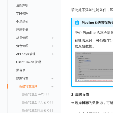
日志易
常见问题
运算符
日志智能检测
管理告警策略
钉钉机器人
区间检测 V2
属性声明
功能菜单
监控器总览
Unity
WebSocket 长连接采集
故障排查
故障排查
应用数据采集
高级场景
配置说明
配置说明
快速开始
快速开始
添加自定义 Action
自定义添加 Error
WebView 监测
Log 配置
数据采集自定义规则
Log 配置
数据采集脱敏
RUM 配置
自定义标签使用
SDK 初始化
若此处不添加过滤条件，即
火山引擎 TLS
真值表
用户访问智能检测
告警聚合通知模板
企业微信机器人
离群检测
字段管理
日志延迟可见
文本
查看器
FAQ
故障排查
应用数据采集
高级场景
高级场景
应用接入
应用接入
快速开始
上报自定义 Error
Trace 配置
数据采集脱敏
Trace 配置
Log 配置
数据采集自定义规则
RUM 配置
自定义标签使用
SDK 初始化
SDK 初始化
动态配置与动态更新地址
动态配置与动态更新地址
事件等级
飞书机器人
日志检测
全局标签
视频
分析看板
更新日志
故障排查
应用数据采集
应用数据采集
配置说明
配置说明
应用接入
Session（会话）
符号文件上传
WebView 数据监测
Trace 配置
数据采集脱敏
Log 配置
数据采集自定义规则
RUM 配置
RUM 配置
自定义标签使用
小程序 JS SDK 远程配置
URLSession 自定义 Network 采集
Pipeline 处理转发数
自定义事件通知模板
Webhook 自定义
进程异常检测
环境变量
图片
会话重放
故障排查
故障排查
框架接入
高级场景
配置说明
View（页面）
隐私与权限说明
Trace 配置
数据采集脱敏
Log 配置
Log 配置
数据采集自定义规则
SDK 初始化
SDK 初始化
动态配置与动态更新地址
动态配置与动态更新地址
自定义标签与 BridgeContext
中心 Pipeline 脚
监控器内部原理
简单 HTTP 请求
基础设施存活检测 V2
Webhook 自定义 Body 模板
成员管理
命令面板
用户洞察
高级场景
应用数据采集
高级场景
Resource（资源）
Web
Content Provider 设置
符号文件上传
符号文件上传
WebView 数据监测
Trace 配置
数据采集脱敏
Trace 配置
RUM 配置
桌面 UI 框架
RUM 配置
自定义标签
SDK 初始化
创建脚本时，可勾选“启用
短信
应用性能指标检测
发原始数据。
角色管理
邀请成员
IFrame
数据访问
应用数据采集
故障排查
故障排查
Action（操作）
移动端
会话热图
手动兼容接入
WebView 数据监测
WebView 数据监测
Log 配置
WebView2
隐私与数据脱敏
Log 配置
自定义采集规则
RUM 配置
自定义标签使用
如何接入会话重放
Widget Extension 数据采集
原生与 Flutter 混合开发
语音电话
用户访问指标检测
API Keys 管理
权限清单
仪表板列表
自建追踪
故障排查
Long Task（长任务）
漏斗分析
WebView 数据监测
Trace 配置
Electron
自定义标签
Trace 配置
Log 配置
数据采集脱敏
如何接入 canvas 录制
Android 会话重放
Publish Package 相关配置
原生与 React Native 混合开发
Slack
组合检测
Client Token 管理
Open API
SourceMap
Error（错误）
tvOS 数据采集
自定义采集规则
Trace 配置
原生与 Unity 混合开发
故障排除
iOS 会话重放
Android Resource 手动配置
Teams
可用性数据检测
黑名单
常见问题
自定义环境变量
SourceMap 配置
Flutter 会话重放
Telegram Bot
网络数据检测
数据转发
其他
脚本上传 sourcemap
React Native 会话重放
外部事件检测
新建转发规则
数据拦截与修改
Webpack 上传 sourcemap
基础设施变更检测
数据转发至 AWS S3
3. 高级设置
Vite 上传 sourcemap
页面性能
可编程检测
数据转发至华为云 OBS
当选择
日志
为数据源，可
内容安全策略
数据转发至阿里云 OSS