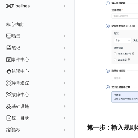
DataKit 开发手册
批量安装
状态查看
主配置
Kubernetes
DQL 查询入口
Pipelines
在 AWS 云市场开通
Docker 安装
离线安装
更新
采集器配置
HTTP API
Helm
DQL 函数
管理 Pipelines
在华为云云商店购买
Datakit Operator
DQL 查询
选举配置
文档撰写
Docker
核心功能
高级函数
Pipeline 手册
在微软云云商店购买
其它命令
代理配置
AWS ECS Fargate
DQL VS 其它查询语言
DBSCAN
场景
快速开始
故障排查
DataKit Operator
AWS EKS
PromQL 快速上手
本地 Func 如何上报自定义高级函数
基础和原理
仪表板
笔记
虚拟互联网接入
其它配置方式
GCP GKE Autopilot
无数据排查
更新日志
Platypus 语法
各数据类别数据处理
可视化图表
列表管理
创建/编辑笔记
事件中心
性能展示
Bug Report 分析
阿里云接入
Asyncprofile
配置综述
内置函数
Grok 模式
视图变量
页面管理
图表类型
Chart Block 配置说明
所有事件
错误中心
Datakit Metrics
华为云接入
DDTrace
DCA
附加功能
报告
图表配置
变量查询
历史版本
时序图
未恢复事件
AWS 接入
Flameshot
Git
创建错误投递规则
异常追踪
性能基准和优化
Reference Table
笔记
图表查询
对象映射
柱状图
变更事件
logfwd
配置中心支持
错误列表
创建 Issue
故障中心
Offload
查看器
图表 JSON
饼图
简单查询
智能监控事件
logging
错误规则详情
管理 Issue
故障列表
内置视图
图表链接
快速搭建
概览图
表达式查询
基础设施
事件详情
pyspy
常见问题
分析看板
故障详情
常见问题
事件关联
列表管理
绑定内置视图
排行榜
DQL 查询
默认链接
主机
统一目录
常见问题
日程
故障分析看板
页面管理
表格图
PromQL 查询
自定义链接
容器
第一步：输入规则
新建实体对象
指标
配置管理
值班
中国地图
数据源查询
场景示例
进程
类型
实体列表