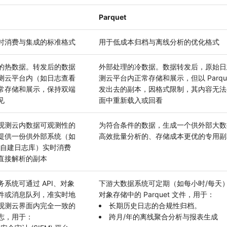
Parquet
时消费与集成的标准格式
用于低成本归档与离线分析的优化格式
的热数据。转发后的数据
外部处理的冷数据。数据转发后，原始日
测云平台内（如日志查看
测云平台内正常存储和展示，但以 Parqu
常存储和展示，保持双端
发出去的副本，因格式限制，其内容无法
见
面中重新载入或回看
观测云内数据可观测性的
为符合条件的数据，生成一个供外部大数
提供一份供外部系统（如
高效批量分析的、存储成本更优的专用副
M、自建日志库）实时消费
直接解析的副本
务系统可通过 API、对象
下游大数据系统可定期（如每小时/每天
件或消息队列，准实时地
对象存储中的 Parquet 文件，用于：
观测云界面内完全一致的
长期历史日志的合规性归档。
志，用于：
跨月/年的离线聚合分析与报表生成