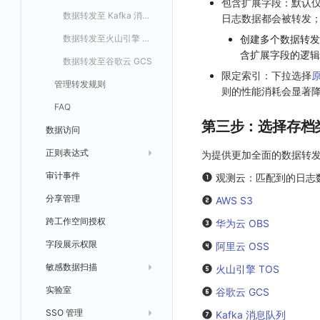
包含扩展字段：默认
数据转发至 Kafka 消息队列
日志数据都会被转发
数据转发至火山引擎 TOS
创建多个数据转发
含扩展字段的逻辑
数据转发至谷歌云 GCS
限定索引：下拉选择
管理转发规则
则的性能消耗会显著降
FAQ
第三步：选择存档
数据访问
正则表达式
为提供更加全面的数据转
审计事件
模版库
观测云：匹配到的日志
分享管理
AWS S3
跨工作空间授权
华为云 OBS
字段展示权限
阿里云 OSS
敏感数据扫描
火山引擎 TOS
实验室
创建扫描规则
谷歌云 GCS
SSO 管理
管理扫描规则
自定义新建
Kafka 消息队列