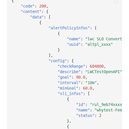
{
"code"
:
200
,
"content"
:
{
"data"
:
[
{
"alertPolicyInfos"
:
[
{
"name"
:
"lwc SLO Convert to
"uuid"
:
"altpl_xxxx"
}
],
"config"
:
{
"checkRange"
:
604800
,
"describe"
:
"LWCTestOpenAPI"
,
"goal"
:
90.0
,
"interval"
:
"10m"
,
"minGoal"
:
60.0
,
"sli_infos"
:
[
{
"id"
:
"rul_9eb74xxxxx"
,
"name"
:
"whytest-Feedba
"status"
:
2
},
{