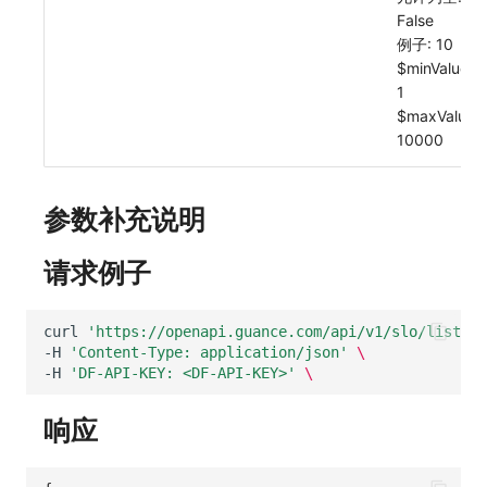
其他
分享管理
DataKit清单
获取当前工作空间信息
False
例子: 10
跨工作空间授权
获取同组织工作空间简化列表
$minValue:
1
字段展示权限
轮换当前工作空间 Token
$maxValue:
10000
敏感数据扫描
实验室
参数补充说明
SSO 管理
请求例子
支持中心
curl
'https://openapi.guance.com/api/v1/slo/list?pa
-H
'Content-Type: application/json'
\
-H
'DF-API-KEY: <DF-API-KEY>'
\
响应