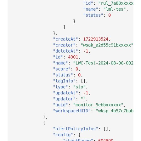
"id"
:
"rul_7a88xxxxx"
,
"name"
:
"lml-tes"
,
"status"
:
0
}
]
},
"createAt"
:
1722913524
,
"creator"
:
"wsak_a2d55c91bxxxxx"
,
"deleteAt"
:
-1
,
"id"
:
4901
,
"name"
:
"LWC-Test-2024-08-06-002"
,
"score"
:
0
,
"status"
:
0
,
"tagInfo"
:
[],
"type"
:
"slo"
,
"updateAt"
:
-1
,
"updator"
:
""
,
"uuid"
:
"monitor_5ebbxxxxxx"
,
"workspaceUUID"
:
"wksp_4b57c7babxxx
},
{
"alertPolicyInfos"
:
[],
"config"
:
{
"checkRange"
:
604800
,