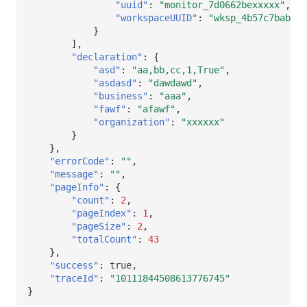
"uuid"
:
"monitor_7d0662bexxxxx"
,
"workspaceUUID"
:
"wksp_4b57c7babxxx
}
],
"declaration"
:
{
"asd"
:
"aa,bb,cc,1,True"
,
"asdasd"
:
"dawdawd"
,
"business"
:
"aaa"
,
"fawf"
:
"afawf"
,
"organization"
:
"xxxxxx"
}
},
"errorCode"
:
""
,
"message"
:
""
,
"pageInfo"
:
{
"count"
:
2
,
"pageIndex"
:
1
,
"pageSize"
:
2
,
"totalCount"
:
43
},
"success"
:
true
,
"traceId"
:
"10111844508613776745"
}