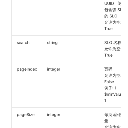
UUID，返回
常见问题
C++
环境变量
删除
敏感数据脱敏
工作空间内置 API Key
观测云费用中心服务协议
自定义事件通知模板
Teams
等级 列出
回复 修改
统一目录实体类型详情
启用/禁用 索引配置
获取非日志文本数据 Tags 信息
上传单个文件内容
官方节点列出
功能菜单获取 v2
使用量限制更新
自定义用户访
包含该 SLI
的 SLO
Unity
成员管理
启用/禁用
工作空间
角色管理
观测云移动应用隐私政策
如何配置用户访问监测采样
监控器内部原理
Telegram Bot
自定义等级 添加
故障操作记录 查询
统一目录实体类型创建
删除索引
功能菜单设置 v2
上传空间图片相关资源
允许为空:
True
查看器
角色管理
工作空间自定义配置
Issue
观测云移动 SDK 隐私政策
Hook Resource
自定义等级 修改
附件上传
统一目录实体类型修改
上传空间图片
获取图片相关资源
search
string
SLO 名称
分析看板
API Keys 管理
属性声明
分组管理
数据处理协议（DPA）
Action
自定义等级 删除
附件删除
统一目录实体类型删除
设置空间自定义信息
自定义工作空间绑定信息
允许为空:
True
会话重放
Client Token 管理
跨空间授权
Issue 等级
观测云账号注销须知
FAQ
默认配置状态 获取
附件下载
获取角色敏感数据脱敏字段
修改品牌标识
pageIndex
integer
页码
用户洞察
黑名单
跨站点授权
模板管理
观测云费用中心账号注销须知
默认配置状态修改
敏感数据脱敏测试
工作空间-查询索引信息列表
允许为空:
False
数据访问
数据转发
账号管理
数据查询
观测云 Obsy AI 智能服务使用协议
附件上传
站点列出
工作空间-索引模板配置
例子: 1
$minValue:
自建追踪
数据访问
登录映射规则
附件删除
可查看空间列表
1
SourceMap
正则表达式
场景-仪表板
附件下载
修改空间的数据保留时长
pageSize
integer
每页返回数
自定义环境变量
审计事件
链路追踪
获取当前租户信息
量
允许为空: