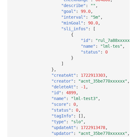
"describe"
:
""
,
"goal"
:
99.0
,
"interval"
:
"5m"
,
"minGoal"
:
90.0
,
"sli_infos"
:
[
{
"id"
:
"rul_7a88xxxxx"
,
"name"
:
"lml-tes"
,
"status"
:
0
}
]
},
"createAt"
:
1722913303
,
"creator"
:
"acnt_35be770xxxxxx"
,
"deleteAt"
:
-1
,
"id"
:
4899
,
"name"
:
"lml-test3"
,
"score"
:
0
,
"status"
:
0
,
"tagInfo"
:
[],
"type"
:
"slo"
,
"updateAt"
:
1722913478
,
"updator"
:
"acnt_35be770xxxxxx"
,