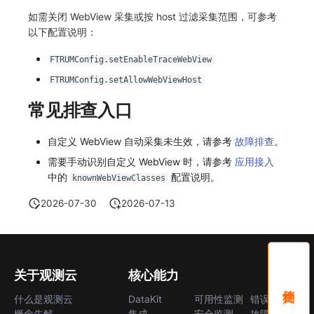
如需关闭 WebView 采集或按 host 过滤采集范围，可参考
常见问题
自定义 View
环境变量
事件
工作空间内置 API Key
观测云费用中心服务协议
tvOS 数据采集
自定义事件通知模板
Teams
敏感数据脱敏
使用量限制更新
以下配置说明：
Resource Hook
成员管理
异常追踪
角色管理
观测云移动应用隐私政策
监控器内部原理
Telegram Bot
工作空间
上传空间图片相关资源
FTRUMConfig.setEnableTraceWebView
WebSocket 长连接采集
角色管理
故障中心
Issue
观测云移动 SDK 隐私政策
FTRUMConfig.setAllowWebViewHost
工作空间自定义配置
获取图片相关资源
常见排查入口
FAQ
API Keys 管理
错误中心
分组管理
数据处理协议（DPA）
属性声明
自定义工作空间绑定信息
更新日志
Client Token 管理
基础设施
Issue 等级
观测云账号注销须知
自定义 WebView 自动采集未生效，请参考
跨空间授权
修改品牌标识
故障排查
。
需要手动识别自定义 WebView 时，请参考
应用接入
黑名单
统一目录
模板管理
观测云费用中心账号注销须知
跨站点授权
工作空间-查询索引信息列表
中的
配置说明。
knownWebViewClasses
数据转发
日志
数据查询
观测云 Obsy AI 智能服务使用协议
账号管理
工作空间-索引模板配置
2026-07-30
2026-07-13
数据访问
指标
登录映射规则
正则表达式
用户访问监测
场景-仪表板
关于观测云
核心能力
审计事件
可用性监测
链路追踪
什么是观测云
DataKit
可用性监测
错误中心
概念先解
集成
安全监测
故障中心