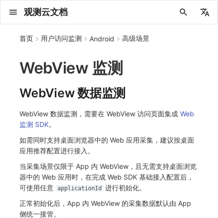
观测云文档
中文
首页
用户访问监测
高级场景
Android
English
WebView 监测
2025 年
概念先解
注册免费版
安装并使用 DataKit
更新日志
DQL 查询入口
管理 Pipelines
仪表板
创建/编辑笔记
所有事件
创建错误投递规则
创建 Issue
故障列表
主机
新建实体对象
指标采集
日志采集
数据采集
Web 应用接入
更新日志
SDK 初始化
更新日志
更新日志
更新日志
更新日志
更新日志
快速开始
更新日志
快速开始
快速开始
Session（会话）
Web
会话热图
SourceMap 配置
数据拦截与修改
拨测任务
新建检测规则
数据采集
监控器
账号设置
应用列表
查看器
Obsy Copilot
Agent 管理
OWL CLI
公共请求参数
Func 托管版
数据存储策略
费用结算方式
名词解释
发布历史
公共请求参数
关于内置角色的说明
观测云商业版订阅协议
从官网注册商业版
在 Linux 上安装
2025
主机安装
服务管理
主配置
HTTP API
DBSCAN
PromQL 快速上手
快速开始
列表管理
图表类型
变量查询
快速搭建
绑定内置视图
等级定义
等级定义
类型
总览
数据上报
日志列表
日志索引
关联 Web 应用访问
性能指标
手动安装
用户标识
自定义用户标识
SDK 初始化
自定义标签使用
SDK 初始化
自定义标签与全局上下文
SDK 初始化
自定义标签使用
SDK 初始化
自定义标签使用
SDK 初始化
小程序 JS SDK 远程配置
SDK 初始化
自定义标签使用
SDK 初始化
桌面 UI 框架
隐私与数据脱敏
SDK 初始化
自定义标签
SDK 初始化
自定义标签使用
如何接入会话重放
Android 会话重放
API 拨测
官方检测库
语法
官方模板库
应用智能检测
新建 SLO
新建告警策略
钉钉机器人
关键指标
邀请成员
权限清单
Open API
新建转发规则
模版库
创建扫描规则
SAML
Status Page
新建 Agent 监测应用
搜索
保存快照
可观测分析
Agent 创建
手动安装
快速开始
仪表板
未恢复事件列出
频道
故障列表
错误中心
基础设施
实体列表
聚类查询
获取指标集相关信息
应用
拨测任务
监控器
应用
字段管理
列出
DQL 数据异步查询
列出
获取账单计费项消费累计
获取时序趋势图
AWS
一般图表数据返回
基础
计费产生逻辑
费用中心账号结算
注册与版本
2025 年
部署必读
如何开始
部署配置手册
计量数据结构与使用
列出
列出
列出
列出
新建
初始化并获取
列出
获取
列出
有效的等级列表
模版-列出
DQL数据查询
添加映射配置
标识ID导入
apm 服务列出
在线 Datakit 列表
2024 年
客户价值
注册商业版
快速创建仪表板
DataKit 安装
DQL 函数
Pipeline 手册
可视化图表
Chart Block 配置说明
未恢复事件
错误列表
管理 Issue
故障详情
容器
实体列表
指标分析
浏览器日志采集
服务
前端框架插件接入
应用接入
RUM 配置
迁移指南
快速开始
快速开始
快速开始
快速开始
应用接入
快速开始
应用接入
应用接入
View（页面）
移动端
漏斗分析
脚本上传 sourcemap
页面性能
概览
管理检测规则
查看器
智能监控
偏好设置
查看器
快照
套餐与积分
我的任务
OWL MCP Server
公共响应结构
云账号管理
商业版
常见问题
登录方式
私有化版本说明
公共响应结构
未恢复事件查询
观测云专属版订阅协议
从云厂商注册商业版
在 Windows 上安装
2021~2024
容器安装
状态查看
采集器配置
文档撰写
本地 Func 如何上报自定义高级函数
基础和原理
页面管理
图表配置
对象映射
列表管理
Issue 发现
等级映射
分析看板
拓扑
日志详情
原生直写索引
配置应用性能监测采样
服务拓扑
自动注入
全局 Context
自定义添加额外的数据TAG
RUM 配置
数据采集自定义规则
RUM 配置
数据采集脱敏
RUM 配置
数据采集自定义规则
RUM 配置
数据采集自定义规则
RUM 配置
自定义标签与 BridgeContext
RUM 配置
数据采集自定义规则
RUM 配置
WebView2
自定义标签
RUM 配置
自定义采集规则
RUM 配置
数据采集脱敏
如何接入 canvas 录制
iOS 会话重放
网络路径拨测
自定义创建
内置函数
检测规则
云账单智能监控
管理 SLO
管理告警策略
企业微信机器人
功能菜单
常见问题
管理转发规则
管理扫描规则
OIDC
工单管理
新建 LLM 监测应用
筛选
分享快照
数据检索
Agent 容器安装
自动安装
工具清单
仪表板轮播
获取事件内容
Issue
值班
错误中心规则
资源目录
拓扑图
索引
聚合生成指标
SourceMap
自建节点管理
SLO
全局标签
新建
DQL 数据查询(旧版)
执行外部函数
获取账单信息
生成认证 code
阿里云
拓扑图数据返回
云同步脚本集
计费价格明细
阿里云账号结算
结算与账单
2024 年
如何申请 License
升级商业版
运维FAQ
获取
创建
添加成员
创建
获取
修改
修改ISSUE
创建
模版-获取模版详情
修改映射配置
service map
WebView 数据监测
2023 年
版本区分
开始使用监控器
DataKit 使用
高级函数
视图变量
变更事件
错误规则详情
分析看板
故障分析看板
进程
实体详情
指标管理
小程序日志采集
分析看板
SSR 框架下接入
远程配置与强制采样
Log 配置
快速开始
应用接入
应用接入
应用接入
应用接入
配置说明
应用接入
配置说明
配置说明
Resource（资源）
Webpack 上传 sourcemap
内容安全策略
查看器
信号
概览
SLO
其他设置
分析看板
自动化
故障排查
接口签名认证
外部数据源
企业版
账户概览
产品部署
签名认证
拓扑图图表接口
观测云免费版订阅协议
在 macOS 上安装
批量安装
更新
选举配置
Platypus 语法
图表查询
页面管理
通知策略
故障自动分析
网络流
外部索引
应用性能监测关联日志
服务详情
查看器
添加自定义 Action
自定义添加 Action
Log 配置
数据采集脱敏
Log 配置
动态配置与动态更新地址
Log 配置
数据采集脱敏
Log 配置
数据采集脱敏
Log 配置
数据采集脱敏
Log 配置
Log 配置
Electron
自定义采集规则
Log 配置
Log 配置
原生与 Unity 混合开发
故障排除
Flutter 会话重放
多步拨测
自定义模板库
主机智能检测
SLO 详情
告警聚合通知模板
飞书机器人
日志延迟可见
FAQ
角色映射
时间控件
资源生成
Agent 服务运维
快速开始
笔记
手动恢复事件
日程
配置管理
数据转发
智能巡检
成员管理
分享
DQL 数据查询
获取账户余额
华为云
亚马逊云账号结算
2023 年
基础设施部署
SSO 管理
使用FAQ
新增
获取
修改
获取
修改
列出
修改
模版-导入自定义系统模版
映射配置列出
WebView 数据监测，需要在 WebView 访问页面集成
Web
监测 SDK
。
2022 年
常见问题
开启 APM 链路追踪
DataKit 配置
DQL VS 其它查询语言
报告
智能监控事件
常见问题
日程
值班
数据库
实体类型管理
生成指标
日志查看器
链路
Electron 应用接入
基于 Uniapp 开发框架的小程序接入
Trace 配置
应用接入
配置说明
配置说明
配置说明
配置说明
高级场景
配置说明
高级场景
高级场景
Action（操作）
Vite 上传 sourcemap
自建节点管理
执行日志
静默管理
空间设置
任务接入
使用限制
脚本市场
常见问题
支持中心
开始使用
前台账号
单位说明
观测云 SaaS 服务等级协议
在 Kubernetes 上安装
离线安装
DQL 查询
代理配置
内置函数
图表 JSON
故障聚合规则
设备
上报自定义 Error
自定义添加 Error
Trace 配置
URLSession 自定义 Network 采集
Trace 配置
WebView 数据监测
Trace 配置
动态配置与动态更新地址
Trace 配置
WebView 数据监测
Trace 配置
WebView 数据监测
Trace 配置
Trace 配置
Trace 配置
Trace 配置
React Native 会话重放
浏览器拨测
监控器列表
Kubernetes 智能检测
Webhook 自定义
常见问题
维度分析
知识服务
Agent 正向代理配置
工具清单
新版笔记
创建事件
配置管理
数据访问
静默配置
角色管理
删除
同组织 Trace 查询
作废认证 code
腾讯云
华为云账号结算
2022 年
开始安装
管理后台手册
升级观测云
修改
修改
更换空间拥有者
轮换工作空间 Token
列出
批量删除
管理工作空间
模版-删除自定义模版
删除映射配置
如需同时支持桌面浏览器中的 Web 应用采集，建议按桌面
2021 年
DataKit 开发手册
笔记
事件详情
配置管理
配置管理
网络
全景拓扑图
常见问题
BPF 网络日志
错误追踪
采集数据说明
应用数据采集
配置说明
高级场景
高级场景
高级场景
高级场景
应用数据采集
框架接入
应用数据采集
故障排查
Long Task（长任务）
常见问题
Arbiter
告警策略
MFA 管理
用量统计
请求示例
账单管理
运维手册
管理后台账号
飞书 SSO（OIDC）配置说明
法律声明
以 Kubernetes helm 方式安装
其它命令
DataKit Operator
附加功能
图表链接
Webhook配置
网络路径
动态配置与动态更新地址
符号文件上传
原生与 Flutter 混合开发
恢复监控器
日志智能检测
简单 HTTP 请求
显示列
技能
命令参考
查看器
告警策略
API Key 管理
取消快照/图表分享
Azure
激活产品
容量规划
启用/禁用
启用/禁用
修改
删除
删除
模版-批量删除自定义模版
开关状态设置
应用推荐配置进行接入。
当采集场景仅限于 App 内 WebView，且无需支持桌面浏览
2020 年
查看器
常见问题
常见问题
资源目录
错误追踪
Profiling
采样配置
高级场景
应用数据采集
应用数据采集
应用数据采集
应用数据采集
故障排查
高级场景
故障排查
Error（错误）
通知对象管理
属性声明
Agent 版本历史
OpenAPI SDK
账户管理
扩展使用
工作空间成员
SourceMap 分片上传
数据安全保密协议
自定义用户访问监测 SDK 采集数据内容
Docker 安装
故障排查
其它配置方式
性能基准和优化
事件关联
符号文件上传
WebView 数据监测
Publish Package 相关配置
运算符
用户访问智能检测
短信
MCP 服务
内置视图
通知对象管理
黑名单
DataWay
删除
删除
批量设置故障 AI 自动分析配置
批量删除
获取开关状态信息
器中的 Web 应用时，在完成 Web SDK 基础接入配置后，
可使用任意
进行初始化。
applicationId
2019 年
内置视图
常见问题
索引
用户操作 Action
应用数据采集
故障排查
故障排查
故障排查
故障排查
应用数据采集
常见问题
字段管理
Obscli
公共错误定义
工作空间管理
工作空间
部署版跨站点授权
数据安全协议
Datakit Operator
虚拟互联网接入
Widget Extension 数据采集
原生与 React Native 混合开发
真值表
语音电话
消息渠道
服务管理
Pipelines
部署方案
修改品牌标识
删除
正常初始化后，App 内 WebView 的采集数据默认由 App
常见问题
跨工作空间索引查询
自定义数据与事件
故障排查
故障排查
全局标签
场景
常见问题
工作空间 API Key
同组织跨工作空间 Trace 查询
观测云费用中心用户充值协议
性能展示
WebView 数据监测
Android Resource 手动配置
事件等级
Slack
Agent 协作（A2A）
服务性能
数据访问
使用量限制查询
侧统一接管。