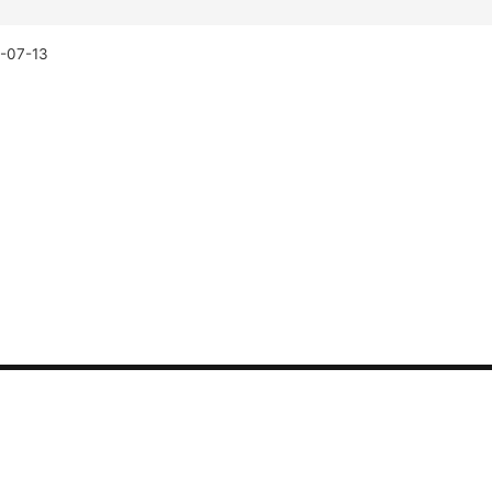
-07-13
联系我们
可用性监测
错误中心
热线电话：400-882-33
安全监测
故障中心
销售咨询：sales@guance