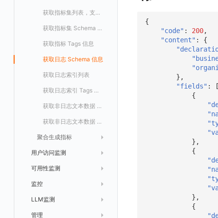
Okta
数据访问
修改
修改
修改
导出
回复 修改
故障评论 查询
默认配置状态 获取
添加评论
禁用/启用
删除
统一目录实体创建
统一目录拓扑查询
获取索引信息
列出
修改
获取自动发现配置
获取指标集列表，支持搜索功能
{
Keycloak
导入
删除
删除
回复 删除
故障评论 创建
默认配置状态修改
修改评论
删除
导出
统一目录实体修改
导出
获取
列出
删除
自动发现配置列出
获取指标集 Schema 信息
"code"
:
200
,
"content"
:
{
导出
等级 列出
回复 修改
统一目录实体删除
导入
新建
获取
获取指标 Tags 信息
禁用/启用自动发现配置
"declarati
"busin
自定义等级 添加
故障操作记录 查询
创建默认类型索引
修改
新建
获取日志 Schema 信息
删除自动发现配置
统一目录实体字段值数量统计
"organ
自定义等级 修改
附件上传
统一目录实体类型列表
修改默认类型索引配置
删除
新建单个数据访问规则
获取日志索引列表
},
"fields"
:
自定义等级 删除
附件删除
统一目录实体类型详情
绑定索引
创建数据查询任务
修改
获取日志索引 Tags 信息
{
"d
默认配置状态 获取
附件下载
统一目录实体类型创建
绑定索引配置修改
获取数据查询任务结果
修改单个数据访问规则
获取非日志文本数据 Schema 信息
"n
默认配置状态修改
统一目录实体类型修改
启用/禁用 索引配置
启用/禁用
获取非日志文本数据 Tags 信息
"t
"v
聚合生成指标
附件上传
统一目录实体类型删除
删除索引
删除
},
{
用户访问监测
附件删除
列出
"d
可用性监测
应用
附件下载
新建
"n
"t
监控
SourceMap
拨测任务
获取
快速列出 RUM 配置
"v
},
LLM监测
自建节点管理
监控器
修改
添加 RUM 配置
列出
创建
{
管理
SLO
应用
禁用/启用
修改 RUM 配置
删除
删除
列出
外部事件监控器事件接受
"d