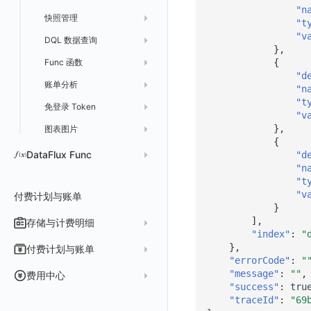
"n
快照管理
智能巡检
字段管理
删除
删除 RUM 配置
分片上传初始化
修改
获取
列出
创建
快速列出 LLM 配置
"t
"v
DQL 数据查询
静默配置
全局标签
列出
上传单个分片
禁用/启用
删除
获取
获取
列出
列出 LLM 配置
列出
},
{
Func 函数
告警策略
成员管理
新建
DQL 数据异步查询
列出已上传的分片列表
创建多步拨测任务
新建
新建
列出
获取
列出
获取 LLM 配置
获取
列出
"d
账单分析
通知对象管理
角色管理
分享
DQL 数据查询(旧版)
列出
列出文件树
修改多步拨测任务
导出
修改
创建
创建
alert-policy
添加 LLM 配置
新增
获取
workspace-member
"n
"t
免登录 Token
API Key 管理
删除
DQL 数据查询
执行外部函数
获取账单计费项消费累计
合并分片生成文件
列出
导入
删除
修改
修改
自定义通知日期
列出
修改 LLM 配置
修改
新建
角色权限
列出
列出
成员列出
"v
},
图表图片
黑名单
取消快照/图表分享
同组织 Trace 查询
获取账单信息
取消一个分片上传事件
获取
修改
批量删除
禁用
禁用
创建
删除 LLM 配置
删除
修改
团队管理
获取
列出
列出
邀请成员
列出权限信息
生成 token（旧接口，将于 2026-05-31 下架）
创建(该接口于 2025-12-30 日下架,推荐使用 v2版接口)
{
Pipelines
获取账户余额
生成认证 code
获取时序趋势图
上传单个文件内容
官方节点列出
替换导入
禁用/启用
启用
启用
获取
删除
SSO 管理
新建
获取
列出
创建 v2
创建
添加成员(部署版)
列出
DataFlux Func
"d
"n
数据访问
删除
批量禁用/启用
删除
删除
修改
导出
修改
删除
获取
列出
获取
获取
删除成员
获取
sso(2026年05月31日下架)
作废 token（旧接口，将于 2026-05-31 下架）
Func 托管版
"t
"v
付费计划与账单
敏感数据脱敏
作废认证 code
启用/禁用
批量删除
删除
导入
删除
验证
新建
新建
列出
修改
删除
sso
获取 SSO 配置
批量开启关闭成员个人 API Key
修改(该接口于 2025-12-30 日下架,推荐使用 v2版接口)
云账号管理
}
工作空间
批量删除
新建
修改
获取
获取
列出
修改 v2
删除
修改成员
新建
映射规则
SSO 配置 列出
获取 SSO 配置
],
存储与计费明细
外部数据源
AWS
"index"
:
"
工作空间自定义配置
删除
修改
新建
获取
新建
删除
修改
新建 SSO 配置
列出 SSO 配置
获取映射规则列表
自定义映射规则(部署版)
脚本市场
阿里云
一般图表数据返回
数据存储策略
},
付费计划与账单
"errorCode"
:
"
属性声明
导入
删除
新建单个数据访问规则
新建
修改
索引关键字段获取
更新 SSO 配置
新建 SSO 配置
新建映射规则
添加映射配置
华为云
拓扑图数据返回
基础
折线图
商业版
费用结算方式
"message"
:
""
,
费用中心
跨空间授权
导出
启用/禁用
修改
修改
工作空间资源导出
索引关键字段修改
获取
删除 SSO 配置
更新 SSO 配置
修改映射规则
修改映射配置
"success"
:
tru
腾讯云
云同步脚本集
饼图
企业版
计费产生逻辑
常见问题
费用中心账号结算
名词解释
"traceId"
:
"69
跨站点授权
启用/禁用
导入
修改单个数据访问规则
启用/禁用
索引加速字段配置修改
修改
列出
删除 SSO 配置
删除映射规则
自定义映射规则列出
工作空间资源任务状态查询
获取 SSO 映射列表
Azure
表格图
如何开启