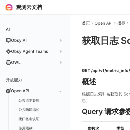
Agent 监测
语法
SLS Logstore
静默管理
自定义模板库
云账单智能监控
新建 SLO
阈值检测
安装 Helm
观测云文档
其他设置
桑基图
macOS
自定义数据与事件
应用数据采集
配置说明
配置说明
应用接入
快速开始
更新日志
自定义用户标识
RUM 配置
自定义标签
Persistent Volumes
应用列表
内置函数
通用模块
Elasticsearch
告警策略
监控器列表
主机智能检测
管理 SLO
突变检测
空间设置
数据列表
Windows
自定义 View
故障排查
高级场景
高级场景
配置说明
应用接入
快速开始
快速开始
用户标识
Log 配置
自定义采集规则
SDK 初始化
SDK 初始化
自定义添加额外的数据TAG
PVC
查看器
新建 Agent 监测应用
查看器
OpenSearch
首页
指标
Open API
通知对象管理
恢复监控器
Kubernetes 智能检测
SLO 详情
新建告警策略
区间检测
MFA 管理
关键指标
告警统计图
C++
Resource Hook
应用数据采集
应用数据采集
高级场景
配置说明
应用接入
应用接入
更新日志
全局 Context
自定义添加 Action
Trace 配置
数据采集脱敏
RUM 配置
自定义标签使用
RUM 配置
SDK 初始化
自定义标签与全局上下文
AI
分析看板
新建 LLM 监测应用
快照
搜索
日志易
常见问题
运算符
日志智能检测
管理告警策略
钉钉机器人
区间检测 V2
属性声明
功能菜单
监控器总览
Unity
WebSocket 长连接采集
故障排查
故障排查
应用数据采集
高级场景
配置说明
配置说明
快速开始
快速开始
添加自定义 Action
自定义添加 Error
WebView 监测
Log 配置
数据采集自定义规则
Log 配置
数据采集脱敏
RUM 配置
自定义标签使用
SDK 初始化
获取日志 Sc
Obsy AI
筛选
保存快照
火山引擎 TLS
真值表
用户访问智能检测
告警聚合通知模板
企业微信机器人
离群检测
字段管理
日志延迟可见
文本
查看器
FAQ
故障排查
应用数据采集
高级场景
高级场景
应用接入
应用接入
快速开始
上报自定义 Error
Trace 配置
数据采集脱敏
Trace 配置
Log 配置
数据采集自定义规则
RUM 配置
自定义标签使用
SDK 初始化
SDK 初始化
动态配置与动态更新地址
动态配置与动态更新地址
时间控件
分享快照
Obsy Copilot
Obsy Agent Teams
事件等级
飞书机器人
日志检测
全局标签
视频
分析看板
更新日志
故障排查
应用数据采集
应用数据采集
配置说明
配置说明
应用接入
Session（会话）
符号文件上传
WebView 数据监测
Trace 配置
数据采集脱敏
Log 配置
数据采集自定义规则
RUM 配置
RUM 配置
自定义标签使用
小程序 JS SDK 远程配置
URLSession 自定义 Network 采集
维度分析
套餐与积分
可观测分析
Agent 管理
自定义事件通知模板
Webhook 自定义
进程异常检测
OWL
环境变量
图片
会话重放
故障排查
故障排查
框架接入
高级场景
配置说明
View（页面）
隐私与权限说明
Trace 配置
数据采集脱敏
Log 配置
Log 配置
数据采集自定义规则
SDK 初始化
SDK 初始化
动态配置与动态更新地址
动态配置与动态更新地址
自定义标签与 BridgeContext
显示列
数据检索
我的任务
监控器内部原理
简单 HTTP 请求
Agent 创建
基础设施存活检测 V2
Webhook 自定义 Body 模板
GET /api/v1/metric_inf
成员管理
OWL CLI
命令面板
用户洞察
高级场景
应用数据采集
高级场景
Resource（资源）
Web
Content Provider 设置
符号文件上传
符号文件上传
WebView 数据监测
Trace 配置
数据采集脱敏
Trace 配置
RUM 配置
桌面 UI 框架
RUM 配置
自定义标签
SDK 初始化
资源生成
开放能力
自动化
短信
Agent 容器安装
应用性能指标检测
概述
角色管理
OWL MCP Server
邀请成员
手动安装
IFrame
数据访问
应用数据采集
故障排查
故障排查
Action（操作）
移动端
会话热图
手动兼容接入
WebView 数据监测
WebView 数据监测
Log 配置
WebView2
隐私与数据脱敏
Log 配置
自定义采集规则
RUM 配置
自定义标签使用
如何接入会话重放
Widget Extension 数据采集
原生与 Flutter 混合开发
知识服务
任务接入
语音电话
Agent 服务运维
用户访问指标检测
Open API
API Keys 管理
故障排查
权限清单
自动安装
快速开始
仪表板列表
自建追踪
故障排查
Long Task（长任务）
漏斗分析
WebView 数据监测
Trace 配置
Electron
自定义标签
Trace 配置
Log 配置
数据采集脱敏
如何接入 canvas 录制
Android 会话重放
Publish Package 相关配置
原生与 React Native 混合开发
根据日志索引名获取其 Sch
用量统计
Slack
Agent 正向代理配置
组合检测
Client Token 管理
Open API
快速开始
工具清单
息）
SourceMap
公共请求参数
Error（错误）
tvOS 数据采集
自定义采集规则
Trace 配置
原生与 Unity 混合开发
故障排除
iOS 会话重放
Android Resource 手动配置
Agent 版本历史
Teams
技能
可用性数据检测
黑名单
常见问题
工具清单
Query 请求参
自定义环境变量
公共响应结构
SourceMap 配置
Flutter 会话重放
Obscli
Telegram Bot
MCP 服务
网络数据检测
数据转发
命令参考
其他
接口签名认证
脚本上传 sourcemap
React Native 会话重放
消息渠道
外部事件检测
数据访问
新建转发规则
使用限制
数据拦截与修改
Webpack 上传 sourcemap
参数名
类型