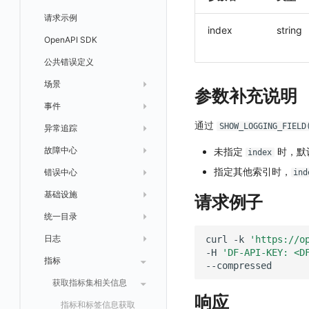
Agent 协作（A2A）
基础设施变更检测
正则表达式
管理转发规则
数据转发至 AWS S3
请求示例
Vite 上传 sourcemap
页面性能
index
string
可编程检测
审计事件
FAQ
模版库
数据转发至华为云 OBS
OpenAPI SDK
内容安全策略
分享管理
数据转发至阿里云 OSS
公共错误定义
跨工作空间授权
数据转发至 Kafka 消息队列
场景
参数补充说明
字段展示权限
数据转发至火山引擎 TOS
事件
仪表板
通过
敏感数据扫描
数据转发至谷歌云 GCS
SHOW_LOGGING_FIEL
异常追踪
仪表板轮播
未恢复事件列出
创建
实验室
创建扫描规则
故障中心
笔记
获取事件内容
频道
获取
列出
未指定
时，默
index
SSO 管理
管理扫描规则
自定义新建
指定其他索引时，
错误中心
新版笔记
手动恢复事件
Issue
故障列表
删除
获取
列出
列出
ind
支持中心
SAML
官方规则库
基础设施
查看器
创建事件
日程
值班
错误中心
修改
新建
获取
列出
新建
列出
获取故障 AI 自动分析配置
请求例子
OIDC
Status Page
配置示例
统一目录
内置视图
配置管理
配置管理
错误中心规则
基础设施
获取
修改
删除
获取
列出
修改
获取
列出
列出
列出
设置故障 AI 自动分析配置
角色映射
工单管理
阿里云 IDaaS
日志
服务管理
资源目录
实体列表
导出
删除
导出
创建
获取
列出
删除
新建
获取
通知策略
列出
获取
等级 列出
详情
列出
获取所有 label
curl
-k
'https://o
-H
'DF-API-KEY: <D
常见问题
Authing
指标
服务性能
拓扑图
聚类查询
导入
导入
修改
删除
获取
列出
订阅
修改
新建
Issue 发现
获取
新建
自定义等级 添加
更新
获取
修改主机 label
列出
统一目录实体列表
列出
Azure AD
索引
获取指标集相关信息
扩展信息配置
创建
删除
导出
导出
获取
列出
回复 列出
修改
新建
修改
自定义等级 修改
操作记录列表
新建
创建
统一目录实体详情
获取查询任务结果
获取
新建自动发现配置
统一目录拓扑实体字段定义
响应
IAM Identity Center
数据转发
修改
新建
新建
新建
获取
回复 创建
删除
修改
删除
自定义等级 删除
评论列表
修改
修改
统一目录实体导出
发送查询任务
列出
指标和标签信息获取
新增
修改自动发现配置
统一目录拓扑字段筛选项