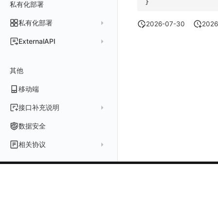
常见问题
计费价格明细
}
私有化部署
阿里云账号结算
注册与版本
登录方式
账号管理
导出
删除
删除
工作空间资源导入
获取
生成跨站点授权 meta
新建映射规则
开启/禁用映射规则
启用/禁用 SSO 配置
删除 SSO 自定义映射规则
脚本清单
亚马逊云账号结算
结算与账单
私有化部署
账户概览
2026-07-30
2026
禁用/启用
工作空间资源任务取消
添加
导入跨站点授权 meta
默认配置状态修改
修改 SSO 映射规则
批量删除 SSO 自定义映射规则
常见问题
阿里云
华为云账号结算
支持中心
发布历史
ExternalAPI
功能菜单获取
修改
删除 SSO 映射规则
AWS
云监控（指标数据）
为云资源上报数据添加额外的 Tags
账单管理
私有化版本说明
2025 年
公共请求参数
功能菜单设置
删除
开启/禁用 SSO 映射规则
华为云
注意事项
AWS 客户端的多种认证方式
账户管理
其他
产品部署
2024 年
公共响应结构
功能菜单获取 v2
腾讯云
云监控（指标数据）
云监控（指标数据）
工作空间管理
开始使用
2023 年
部署必读
移动端
签名认证
功能菜单设置 v2
Azure
云监控（指标数据）
常见问题
运维手册
2022 年
如何申请 License
如何开始
前台账号
上传空间图片
接口补充说明
火山引擎
Azure 客户端授权配
扩展使用
基础设施部署
升级商业版
部署配置手册
管理后台账号
列出
设置空间自定义信息
关于内置角色的说明
GoogleCloud
云监控（指标数据）
云监控（指标数据）
数据安全
开始安装
SSO 管理
运维FAQ
计量数据结构与使用
应用服务配置项手册
工作空间成员
获取
列出
获取角色敏感数据脱敏字段
未恢复事件查询
OBCloud
GCP 客户端授权配置
相关协议
激活产品
管理后台手册
使用FAQ
kubernetes集群
Keycloak 单点登录（部署版）
APM 服务拓扑跨空间配置说明
工作空间
新增
创建
列出
敏感数据脱敏测试
拓扑图图表接口
云监控（指标数据）
云监控（指标数据）
观测云商业版订阅协议
DataWay
升级观测云
工作空间管理
开启自身的可观测
观测云底座
配置 Keycloak 单点登录映射规则
查看器报“视图模板不存在”
工作空间 API Key
修改
获取
添加成员
列出
站点列出
单位说明
观测云专属版订阅协议
部署方案
容量规划
版本历史
用户管理
域名访问修改成IP访问
Doris
日志引擎存储空间不足
Azure AD 单点登录（部署版）
工作空间内置 API Key
启用/禁用
修改
修改
创建
新建
可查看空间列表
飞书 SSO（OIDC）配置说明
关于观测云
核心能力
观测云免费版订阅协议
Dataway 安装使用
云上基础设施部署
自定义映射
菜单管理
配置邮件服务
GuanceDB
监控器问题排查
日志引擎容量规划
角色管理
删除
启用/禁用
更换空间拥有者
获取
获取
初始化并获取
修改空间的数据保留时长
SourceMap 分片上传
什么是观测云
DataKit
观测云 SaaS 服务等级协议
数据分流
自建基础设施部署
LDAP 单点登录
模版管理
切换域名
OpenSearch
数据断档问题排查
资源、系统要求
Issue
修改品牌标识
删除
轮换工作空间 Token
修改
修改
列出
获取当前租户信息
概念先解
集成
部署版跨站点授权