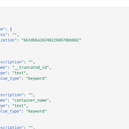
on"
:
{
ess"
:
""
,
ization"
:
"663dbba102482200070bbb02"
[
escription"
:
""
,
ame"
:
"__truncated_id"
,
ype"
:
"text"
,
alue_type"
:
"keyword"
escription"
:
""
,
ame"
:
"container_name"
,
ype"
:
"text"
,
alue_type"
:
"keyword"
escription"
:
""
,