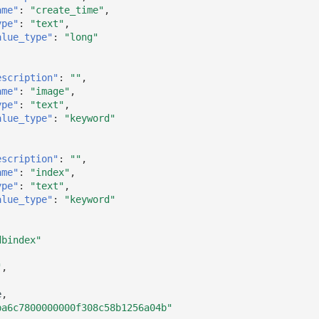
ame"
:
"create_time"
,
ype"
:
"text"
,
alue_type"
:
"long"
escription"
:
""
,
ame"
:
"image"
,
ype"
:
"text"
,
alue_type"
:
"keyword"
escription"
:
""
,
ame"
:
"index"
,
ype"
:
"text"
,
alue_type"
:
"keyword"
dbindex"
"
,
e
,
ba6c7800000000f308c58b1256a04b"