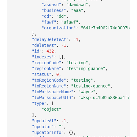
"asdasd"
:
"dawdawd"
,
"business"
:
"aaa"
,
"dd"
:
"dd"
,
"fawf"
:
"afawf"
,
"organization"
:
"64fe7b4062f74d0007b466
},
"delayDeleteAt"
:
-1
,
"deleteAt"
:
-1
,
"id"
:
432
,
"indexes"
:
[],
"regionCode"
:
"testing"
,
"regionName"
:
"testing-guance"
,
"status"
:
0
,
"toRegionCode"
:
"testing"
,
"toRegionName"
:
"testing-guance"
,
"toWorkspaceName"
:
"Wayne"
,
"toWorkspaceUUID"
:
"wksp_dc1b82a836ba4f71a4
"type"
:
[
"object"
],
"updateAt"
:
-1
,
"updator"
:
""
,
"updatorInfo"
:
{},