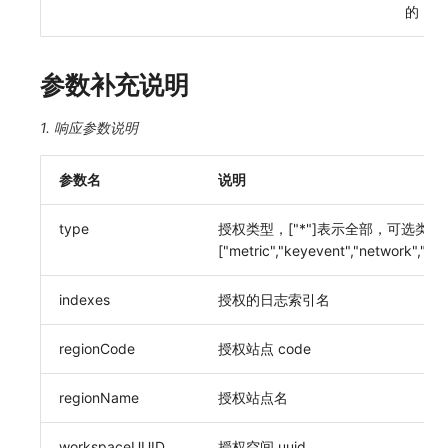
的 uui
常见问题
macOS
环境变量
功能菜单获取 v2
工作空间内置 API Key
观测云费用中心服务协议
自定义 View
自定义事件通知模板
Teams
等级 列出
回复 修改
统一目录实体类型详情
启用/禁用 索引配置
获取非日志文本数据 Tags 信息
上传单个文件内容
官方节点列出
删除
使用量限制更新
Windows
成员管理
功能菜单设置 v2
角色管理
观测云移动应用隐私政策
Resource Hook
监控器内部原理
Telegram Bot
自定义等级 添加
故障操作记录 查询
统一目录实体类型创建
删除索引
启用/禁用
上传空间图片相关资源
参数补充说明
C++
角色管理
上传空间图片
Issue
观测云移动 SDK 隐私政策
WebSocket 长连接采集
自定义等级 修改
附件上传
统一目录实体类型修改
获取图片相关资源
1. 响应参数说明
Unity
API Keys 管理
设置空间自定义信息
分组管理
数据处理协议（DPA）
FAQ
自定义等级 删除
附件删除
统一目录实体类型删除
自定义工作空间绑定信息
参数名
说明
查看器
Client Token 管理
获取角色敏感数据脱敏字段
Issue 等级
观测云账号注销须知
更新日志
默认配置状态 获取
附件下载
修改品牌标识
type
授权类型，["*"]表示全部，可选类型:
分析看板
黑名单
敏感数据脱敏测试
模板管理
观测云费用中心账号注销须知
默认配置状态修改
工作空间-查询索引信息列表
["metric","keyevent","network","rum",
会话重放
数据转发
站点列出
数据查询
观测云 Obsy AI 智能服务使用协议
附件上传
工作空间-索引模板配置
indexes
授权的日志索引名
用户洞察
数据访问
可查看空间列表
登录映射规则
附件删除
regionCode
授权站点 code
数据访问
正则表达式
修改空间的数据保留时长
场景-仪表板
附件下载
regionName
授权站点名
自建追踪
审计事件
获取当前租户信息
链路追踪
workspaceUUID
授权空间 uuid