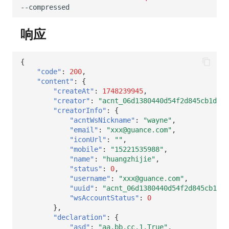
响应
{
"code"
:
200
,
"content"
:
{
"createAt"
:
1748239945
,
"creator"
:
"acnt_06d1380440d54f2d845cb1dd3c
"creatorInfo"
:
{
"acntWsNickname"
:
"wayne"
,
"email"
:
"xxx@guance.com"
,
"iconUrl"
:
""
,
"mobile"
:
"15221535988"
,
"name"
:
"huangzhijie"
,
"status"
:
0
,
"username"
:
"xxx@guance.com"
,
"uuid"
:
"acnt_06d1380440d54f2d845cb1dd
"wsAccountStatus"
:
0
},
"declaration"
:
{
"asd"
:
"aa,bb,cc,1,True"
,