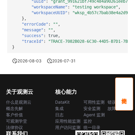
"uuid"
:
"grant_991621bf749c484a90261eeb7468
"workspaceName"
:
"testing workspace"
,
"workspaceUUID"
:
"wksp_4b57c7bab38e4a2d9630
},
"errorCode"
:
""
,
"message"
:
""
,
"success"
:
true
,
"traceId"
:
"TRACE-7082B028-6C30-44D5-B7D1-7B749
}
2026-08-03
2026-07-31
关于观测云
核心能力
什么是观测云
DataKit
可用性监测
错误中心
概念先解
集成
安全监测
故障中心
客户价值
日志
Agent 监测
可观测学堂
应用性能监测
监控
法律协议
用户访问监测
统一目录
联系我们