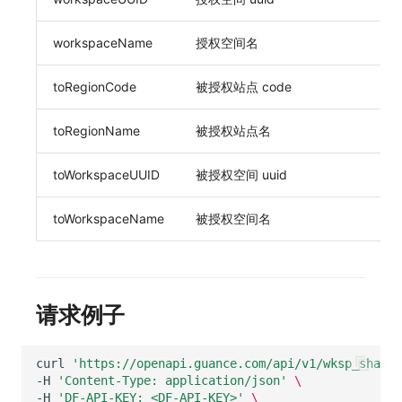
SourceMap
分享管理
获取当前工作空间信息
DataKit清单
workspaceName
授权空间名
自定义环境变量
跨工作空间授权
获取同组织工作空间简化列表
toRegionCode
被授权站点 code
其他
字段展示权限
轮换当前工作空间 Token
敏感数据扫描
toRegionName
被授权站点名
实验室
toWorkspaceUUID
被授权空间 uuid
SSO 管理
toWorkspaceName
被授权空间名
支持中心
请求例子
curl
'https://openapi.guance.com/api/v1/wksp_share/
-H
'Content-Type: application/json'
\
-H
'DF-API-KEY: <DF-API-KEY>'
\