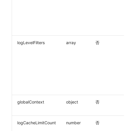
据
分享管理
监控
DataKit清单
认
跨工作空间授权
LLM监测
di
ld
弃
字段展示权限
管理
敏感数据扫描
快照管理
logLevelFilters
array
否
日
过
实验室
DQL 数据查询
in
wa
SSO 管理
Func 函数
、
er
支持中心
账单分析
cr
、
免登录 Token
globalContext
object
否
自
图表图片
局
logCacheLimitCount
number
否
本
最