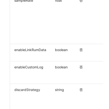
sampleRate
float
否
采
取
常见问题
环境变量
事件
工作空间内置 API Key
观测云费用中心服务协议
自定义用户访问监测 SDK 采集数据内容
手动兼容接入
tvOS 数据采集
自定义事件通知模板
Teams
敏感数据脱敏
使用量限制更新
[0,
表
如何配置用户访问监测采样
成员管理
异常追踪
角色管理
观测云移动应用隐私政策
监控器内部原理
Telegram Bot
工作空间
上传空间图片相关资源
集，
示
Hook Resource
角色管理
故障中心
Issue
观测云移动 SDK 隐私政策
工作空间自定义配置
获取图片相关资源
集
值为
Action
API Keys 管理
错误中心
分组管理
数据处理协议（DPA）
属性声明
自定义工作空间绑定信息
FAQ
Client Token 管理
基础设施
Issue 等级
观测云账号注销须知
跨空间授权
修改品牌标识
enableLinkRumData
boolean
否
是
RU
黑名单
统一目录
模板管理
观测云费用中心账号注销须知
跨站点授权
工作空间-查询索引信息列表
enableCustomLog
boolean
否
是
数据转发
日志
数据查询
观测云 Obsy AI 智能服务使用协议
账号管理
工作空间-索引模板配置
自
志
数据访问
指标
登录映射规则
discardStrategy
string
否
日
正则表达式
用户访问监测
场景-仪表板
策
di
审计事件
可用性监测
链路追踪
丢