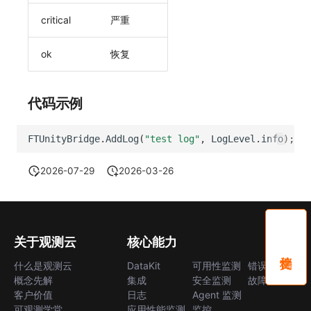
critical
严重
ok
恢复
代码示例
FTUnityBridge
.
AddLog
(
"test log"
,
LogLevel
.
info
);
2026-07-29
2026-03-26
关于观测云
核心能力
什么是观测云
DataKit
可用性监测
错误中心
概念先解
集成
安全监测
故障中心
客户价值
日志
Agent 监测
可观测学堂
应用性能监测
监控