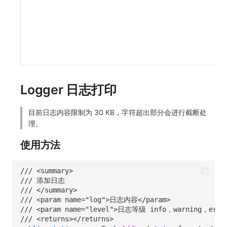
条
限
[1
默
50
Logger 日志打印
目前日志内容限制为 30 KB，字符超出部分会进行截断处
理。
使用方法
/// <summary>
/// 添加日志
/// </summary>
/// <param name="log">日志内容</param>
/// <param name="level">日志等级 info，warning，erro
/// <returns></returns>