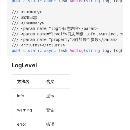
public
static
async
Task
AddLog
(
string
log
,
LogLeve
/// <summary>
/// 添加日志
/// </summary>
/// <param name="log">日志内容</param>
/// <param name="level">日志等级 info，warning，erro
/// <param name="property">附加属性参数</param>
/// <returns></returns>
public
static
async
Task
AddLog
(
string
log
,
LogLeve
LogLevel
方法名
含义
info
提示
warning
警告
error
错误