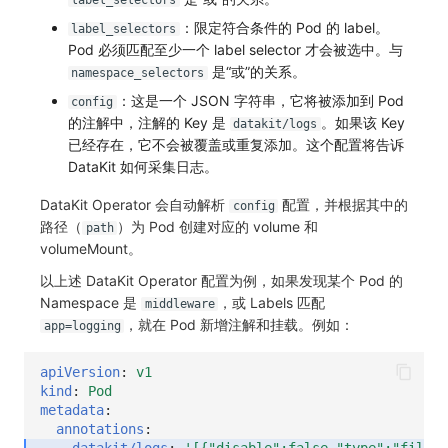
label_selectors
SourceMap
分享管理
监控
DataKit清单
：限定符合条件的 Pod 的 label。
label_selectors
Pod 必须匹配至少一个 label selector 才会被选中。与
自定义环境变量
跨工作空间授权
LLM监测
是“或”的关系。
namespace_selectors
其他
字段展示权限
管理
：这是一个 JSON 字符串，它将被添加到 Pod
config
的注解中，注解的 Key 是
。如果该 Key
datakit/logs
敏感数据扫描
快照管理
已经存在，它不会被覆盖或重复添加。这个配置将告诉
DataKit 如何采集日志。
实验室
DQL 数据查询
DataKit Operator 会自动解析
配置，并根据其中的
config
SSO 管理
Func 函数
路径（
）为 Pod 创建对应的 volume 和
path
volumeMount。
支持中心
账单分析
以上述 DataKit Operator 配置为例，如果发现某个 Pod 的
Namespace 是
，或 Labels 匹配
middleware
免登录 Token
，就在 Pod 新增注解和挂载。例如：
app=logging
图表图片
apiVersion
:
v1
kind
:
Pod
metadata
:
annotations
:
datakit/logs
:
'[{"disable":false,"type":"file",