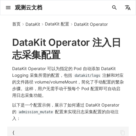
观测云文档
中文
首页
DataKit 配置
DataKit
DataKit Operator
English
DataKit Operator 注入日
2025 年
概念先解
注册免费版
安装并使用 DataKit
2025
主机安装
服务管理
配置综述
HTTP API
DQL 查询入口
管理 Pipelines
仪表板
创建/编辑笔记
所有事件
创建错误投递规则
创建 Issue
故障列表
主机
新建实体对象
指标采集
日志采集
数据采集
Web
拨测任务
新建检测规则
数据采集
监控器
账号设置
应用列表
查看器
Obsy Copilot
Agent 管理
OWL CLI
公共请求参数
Func 托管版
数据存储策略
费用结算方式
名词解释
发布历史
公共请求参数
关于内置角色的说明
观测云商业版订阅协议
从官网注册商业版
在 Linux 上安装
Kubernetes
无数据排查
阿里云接入
DBSCAN
PromQL 快速上手
快速开始
列表管理
图表类型
变量查询
快速搭建
绑定内置视图
等级定义
等级定义
类型
总览
数据上报
日志列表
日志索引
关联 Web 应用访问
性能指标
手动安装
Web 应用接入
更新日志
更新日志
更新日志
更新日志
更新日志
更新日志
更新日志
快速开始
更新日志
快速开始
快速开始
Session（会话）
Web
会话热图
SourceMap 配置
数据拦截与修改
API 拨测
官方检测库
语法
官方模板库
应用智能检测
新建 SLO
新建告警策略
钉钉机器人
关键指标
邀请成员
权限清单
Open API
新建转发规则
模版库
创建扫描规则
SAML
Status Page
新建 Agent 监测应用
搜索
保存快照
可观测分析
Agent 创建
手动安装
快速开始
仪表板
未恢复事件列出
频道
故障列表
错误中心
基础设施
实体列表
聚类查询
获取指标集相关信息
应用
拨测任务
监控器
应用
字段管理
列出
DQL 数据异步查询
列出
获取账单计费项消费累计
获取时序趋势图
AWS
一般图表数据返回
基础
计费产生逻辑
费用中心账号结算
注册与版本
2025 年
部署必读
如何开始
部署配置手册
计量数据结构与使用
列出
列出
列出
列出
新建
初始化并获取
列出
获取
列出
有效的等级列表
模版-列出
DQL数据查询
添加映射配置
标识ID导入
apm 服务列出
在线 Datakit 列表
志采集配置
2024 年
客户价值
注册商业版
快速创建仪表板
2021~2024
容器安装
状态查看
DCA
文档撰写
DQL 函数
Pipeline 手册
可视化图表
Chart Block 配置说明
未恢复事件
错误列表
管理 Issue
故障详情
容器
实体列表
指标分析
浏览器日志采集
服务
小程序
概览
管理检测规则
查看器
智能监控
偏好设置
查看器
快照
套餐与积分
我的任务
OWL MCP Server
公共响应结构
云账号管理
商业版
常见问题
登录方式
私有化版本说明
公共响应结构
未恢复事件查询
观测云专属版订阅协议
从云厂商注册商业版
在 Windows 上安装
Helm
Bug Report 分析
华为云接入
本地 Func 如何上报自定义高级函数
基础和原理
页面管理
图表配置
对象映射
列表管理
Issue 发现
等级映射
分析看板
拓扑
日志详情
原生直写索引
配置应用性能监测采样
服务拓扑
自动注入
前端框架插件接入
应用接入
快速开始
迁移指南
快速开始
快速开始
快速开始
快速开始
应用接入
快速开始
应用接入
应用接入
View（页面）
移动端
漏斗分析
脚本上传 sourcemap
页面性能
网络路径拨测
自定义创建
内置函数
检测规则
云账单智能监控
管理 SLO
管理告警策略
企业微信机器人
功能菜单
常见问题
管理转发规则
管理扫描规则
OIDC
工单管理
新建 LLM 监测应用
筛选
分享快照
数据检索
Agent 容器安装
自动安装
工具清单
仪表板轮播
获取事件内容
Issue
值班
错误中心规则
资源目录
拓扑图
索引
聚合生成指标
SourceMap
自建节点管理
SLO
全局标签
新建
DQL 数据查询(旧版)
执行外部函数
获取账单信息
生成认证 code
阿里云
拓扑图数据返回
云同步脚本集
计费价格明细
阿里云账号结算
结算与账单
2024 年
如何申请 License
升级商业版
运维FAQ
获取
创建
添加成员
创建
获取
修改
修改ISSUE
创建
模版-获取模版详情
修改映射配置
service map
2023 年
版本区分
开始使用监控器
批量安装
更新
Git
高级函数
视图变量
变更事件
错误规则详情
分析看板
故障分析看板
进程
实体详情
指标管理
小程序日志采集
分析看板
Android
查看器
信号
概览
SLO
其他设置
分析看板
自动化
故障排查
接口签名认证
外部数据源
企业版
账户概览
产品部署
签名认证
拓扑图图表接口
观测云免费版订阅协议
在 macOS 上安装
Docker
Datakit Metrics
AWS 接入
Platypus 语法
图表查询
页面管理
通知策略
故障自动分析
网络流
外部索引
应用性能监测关联日志
服务详情
查看器
SSR 框架下接入
远程配置与强制采样
应用接入
快速开始
应用接入
应用接入
应用接入
应用接入
配置说明
应用接入
配置说明
配置说明
Resource（资源）
Webpack 上传 sourcemap
内容安全策略
多步拨测
自定义模板库
主机智能检测
SLO 详情
告警聚合通知模板
飞书机器人
日志延迟可见
FAQ
角色映射
时间控件
资源生成
Agent 服务运维
快速开始
笔记
手动恢复事件
日程
配置管理
数据转发
智能巡检
成员管理
分享
DQL 数据查询
获取账户余额
华为云
亚马逊云账号结算
2023 年
基础设施部署
SSO 管理
使用FAQ
新增
获取
修改
获取
修改
列出
修改
模版-导入自定义系统模版
映射配置列出
DataKit Operator 可以为指定的 Pod 自动添加 DataKit
Logging 采集所需的配置，包括
注解和对应
datakit/logs
2022 年
常见问题
开启 APM 链路追踪
离线安装
DQL 查询
配置中心支持
DQL VS 其它查询语言
报告
智能监控事件
常见问题
日程
值班
数据库
实体类型管理
生成指标
日志查看器
链路
iOS/tvOS/macOS
自建节点管理
执行日志
静默管理
空间设置
任务接入
更新日志
使用限制
脚本市场
常见问题
支持中心
开始使用
前台账号
单位说明
观测云 SaaS 服务等级协议
在 Kubernetes 上安装
AWS ECS Fargate
内置函数
图表 JSON
故障聚合规则
设备
Electron 应用接入
基于 Uniapp 开发框架的小程序接入
配置说明
应用接入
配置说明
配置说明
配置说明
配置说明
高级场景
配置说明
高级场景
高级场景
Action（操作）
Vite 上传 sourcemap
浏览器拨测
监控器列表
Kubernetes 智能检测
Webhook 自定义
常见问题
维度分析
知识服务
Agent 正向代理配置
工具清单
新版笔记
创建事件
配置管理
数据访问
静默配置
角色管理
删除
同组织 Trace 查询
作废认证 code
腾讯云
华为云账号结算
2022 年
开始安装
管理后台手册
升级观测云
修改
修改
更换空间拥有者
轮换工作空间 Token
列出
批量删除
管理工作空间
模版-删除自定义模版
删除映射配置
的文件路径 volume/volumeMount，简化了手动配置的繁杂
步骤。这样，用户无需手动干预每个 Pod 配置即可自动启
2021 年
其它命令
笔记
事件详情
配置管理
配置管理
网络
全景拓扑图
常见问题
BPF 网络日志
错误追踪
HarmonyOS
常见问题
Arbiter
告警策略
MFA 管理
用量统计
请求示例
账单管理
运维手册
管理后台账号
飞书 SSO（OIDC）配置说明
法律声明
以 Kubernetes helm 方式安装
AWS EKS
附加功能
图表链接
Webhook配置
网络路径
采集数据说明
应用数据采集
高级场景
配置说明
高级场景
高级场景
高级场景
高级场景
应用数据采集
框架接入
应用数据采集
故障排查
Long Task（长任务）
恢复监控器
日志智能检测
简单 HTTP 请求
显示列
技能
命令参考
查看器
告警策略
API Key 管理
取消快照/图表分享
Azure
激活产品
容量规划
启用/禁用
启用/禁用
修改
删除
删除
模版-批量删除自定义模版
开关状态设置
用日志采集功能。
以下是一个配置示例，展示了如何通过 DataKit Operator
2020 年
故障排查
查看器
常见问题
常见问题
资源目录
错误追踪
Profiling
React Native
通知对象管理
属性声明
Agent 版本历史
OpenAPI SDK
账户管理
扩展使用
工作空间成员
SourceMap 分片上传
数据安全保密协议
Docker 安装
GCP GKE Autopilot
性能基准和优化
事件关联
采样配置
应用数据采集
高级场景
应用数据采集
应用数据采集
应用数据采集
应用数据采集
故障排查
高级场景
故障排查
Error（错误）
运算符
用户访问智能检测
短信
MCP 服务
内置视图
通知对象管理
黑名单
DataWay
删除
删除
批量设置故障 AI 自动分析配置
批量删除
获取开关状态信息
自定义用户访
的
配置来实现日志采集配置的自动注
admission_mutate
入：
2019 年
虚拟互联网接入
内置视图
常见问题
索引
Flutter
常见问题
字段管理
Obscli
公共错误定义
工作空间管理
工作空间
部署版跨站点授权
数据安全协议
Datakit Operator
用户操作 Action
故障排查
应用数据采集
故障排查
故障排查
故障排查
故障排查
应用数据采集
真值表
语音电话
消息渠道
服务管理
Pipelines
部署方案
修改品牌标识
删除
性能展示
常见问题
跨工作空间索引查询
UniApp
全局标签
场景
常见问题
工作空间 API Key
同组织跨工作空间 Trace 查询
观测云费用中心用户充值协议
自定义数据与事件
故障排查
故障排查
事件等级
Slack
Agent 协作（A2A）
服务性能
数据访问
使用量限制查询
{