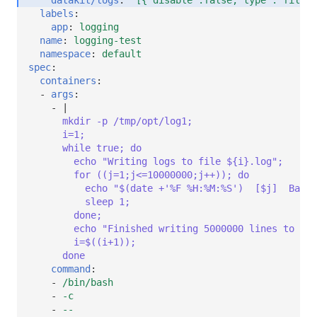
labels
:
app
:
logging
name
:
logging-test
namespace
:
default
spec
:
containers
:
-
args
:
-
|
mkdir -p /tmp/opt/log1;
i=1;
while true; do
echo "Writing logs to file ${i}.log";
for ((j=1;j<=10000000;j++)); do
echo "$(date +'%F %H:%M:%S')  [$j]  Bash 
sleep 1;
done;
echo "Finished writing 5000000 lines to fil
i=$((i+1));
done
command
:
-
/bin/bash
-
-c
-
--