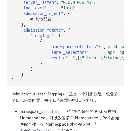
"server_listen"
:
"0.0.0.0:9543"
,
"log_level"
:
"info"
,
常见问题
macOS
环境变量
事件
工作空间内置 API Key
观测云费用中心服务协议
自定义 View
自定义事件通知模板
Teams
敏感数据脱敏
使用量限制更新
"admission_inject"
:
{
#
其他配置
Windows
成员管理
异常追踪
角色管理
观测云移动应用隐私政策
Resource Hook
监控器内部原理
Telegram Bot
工作空间
上传空间图片相关资源
},
"admission_mutate"
:
{
C++
角色管理
故障中心
Issue
观测云移动 SDK 隐私政策
WebSocket 长连接采集
工作空间自定义配置
获取图片相关资源
"loggings"
:
[
{
Unity
API Keys 管理
错误中心
分组管理
数据处理协议（DPA）
FAQ
属性声明
自定义工作空间绑定信息
"namespace_selectors"
:
[
"middleware
"label_selectors"
:
[
"app=loggin
"config"
:
"[{\"disable\":false,\"ty
查看器
Client Token 管理
基础设施
Issue 等级
观测云账号注销须知
更新日志
跨空间授权
修改品牌标识
}
]
分析看板
黑名单
统一目录
模板管理
观测云费用中心账号注销须知
跨站点授权
工作空间-查询索引信息列表
}
}
会话重放
数据转发
日志
数据查询
观测云 Obsy AI 智能服务使用协议
账号管理
工作空间-索引模板配置
：这是一个对象数组，包含多
admission_mutate.loggings
用户洞察
数据访问
指标
登录映射规则
个日志采集配置。每个日志配置包括以下字段：
数据访问
正则表达式
用户访问监测
场景-仪表板
：限定符合条件的 Pod 所在的
namespace_selectors
Namespacce。可以设置多个 Namespace，Pod 必须
自建追踪
审计事件
可用性监测
链路追踪
匹配至少一个 Namespace 才会被选中。与
是“或”的关系。