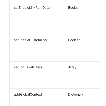
setEnableLinkRumData
Boolean
setEnableCustomLog
Boolean
setLogLevelFilters
Array
addGlobalContext
Dictionary