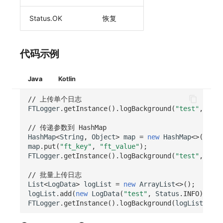
Status.OK
恢复
代码示例
Java
Kotlin
// 上传单个日志
FTLogger
.
getInstance
().
logBackground
(
"test"
,
Stat
// 传递参数到 HashMap
HashMap
<
String
,
Object
>
map
=
new
HashMap
<>
();
map
.
put
(
"ft_key"
,
"ft_value"
);
FTLogger
.
getInstance
().
logBackground
(
"test"
,
Stat
// 批量上传日志
List
<
LogData
>
logList
=
new
ArrayList
<>
();
logList
.
add
(
new
LogData
(
"test"
,
Status
.
INFO
));
FTLogger
.
getInstance
().
logBackground
(
logList
);