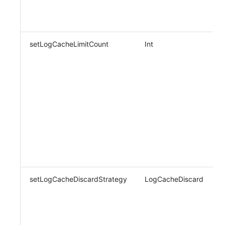
setLogCacheLimitCount
Int
setLogCacheDiscardStrategy
LogCacheDiscard