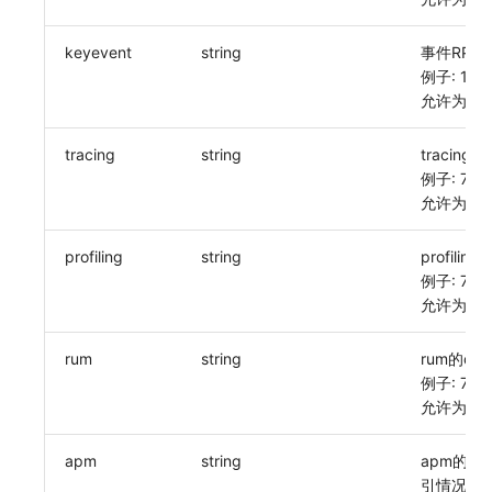
SourceMap
分享管理
DataKit清单
keyevent
string
事件RP的du
自定义环境变量
跨工作空间授权
例子: 14d
允许为空: F
其他
字段展示权限
敏感数据扫描
tracing
string
tracing的d
例子: 7d
实验室
允许为空: F
SSO 管理
profiling
string
profiling
例子: 7d
支持中心
允许为空: F
rum
string
rum的dura
例子: 7d
允许为空: F
apm
string
apm的dur
引情况下有