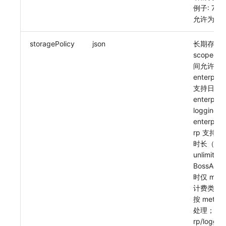
例子: 7d
允许为空: F
storagePolicy
json
长期存储
scoped
间允许开启
enterpris
支持日志
enterpris
logging
enterpris
rp 支持
时长（最大
unlimited
BossAcco
时仅 metric
计费类型
按 metric_
处理；key
rp/logg