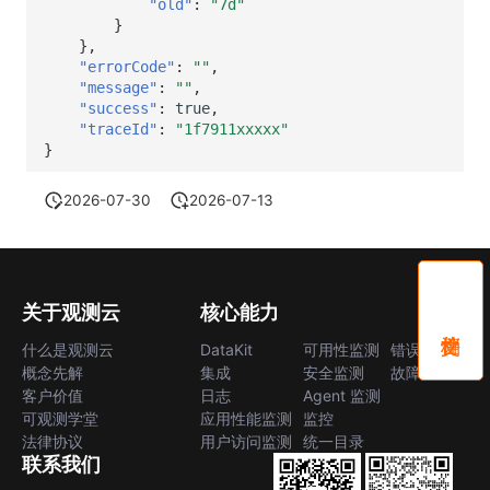
"old"
:
"7d"
}
},
"errorCode"
:
""
,
"message"
:
""
,
"success"
:
true
,
"traceId"
:
"1f7911xxxxx"
}
2026-07-30
2026-07-13
关于观测云
核心能力
什么是观测云
DataKit
可用性监测
错误中心
概念先解
集成
安全监测
故障中心
客户价值
日志
Agent 监测
可观测学堂
应用性能监测
监控
法律协议
用户访问监测
统一目录
联系我们