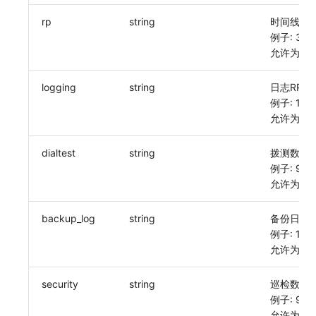
常见问题
macOS
环境变量
工作空间内置 API Key
观测云费用中心服务协议
自定义 View
自定义事件通知模板
Teams
等级 列出
回复 修改
统一目录实体类型详情
启用/禁用 索引配置
获取非日志文本数据 Tags 信息
上传单个文件内容
官方节点列出
删除
使用量限制更新
rp
string
时间线RP的d
例子: 30d
Windows
成员管理
角色管理
观测云移动应用隐私政策
Resource Hook
监控器内部原理
Telegram Bot
自定义等级 添加
故障操作记录 查询
统一目录实体类型创建
删除索引
启用/禁用
上传空间图片相关资源
允许为空: F
C++
角色管理
Issue
观测云移动 SDK 隐私政策
WebSocket 长连接采集
自定义等级 修改
附件上传
统一目录实体类型修改
获取图片相关资源
logging
string
日志RP的du
例子: 14d
Unity
API Keys 管理
分组管理
数据处理协议（DPA）
FAQ
自定义等级 删除
附件删除
统一目录实体类型删除
自定义工作空间绑定信息
允许为空: F
查看器
Client Token 管理
Issue 等级
观测云账号注销须知
更新日志
默认配置状态 获取
附件下载
修改品牌标识
dialtest
string
拨测数据的d
例子: 90d
分析看板
黑名单
模板管理
观测云费用中心账号注销须知
默认配置状态修改
工作空间-查询索引信息列表
允许为空: F
会话重放
数据转发
数据查询
观测云 Obsy AI 智能服务使用协议
附件上传
工作空间-索引模板配置
backup_log
string
备份日志的d
用户洞察
数据访问
登录映射规则
附件删除
例子: 180
允许为空: F
数据访问
正则表达式
场景-仪表板
附件下载
security
string
巡检数据的d
自建追踪
审计事件
链路追踪
例子: 90d
允许为空: F