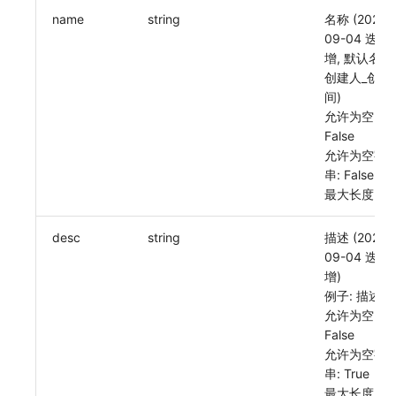
name
string
名称 (2024-
常见问题
C++
环境变量
启用/禁用 索引配置
敏感数据脱敏
工作空间内置 API Key
观测云费用中心服务协议
自定义事件通知模板
Teams
等级 列出
回复 修改
统一目录实体类型详情
获取非日志文本数据 Tags 信息
上传单个文件内容
官方节点列出
删除
功能菜单获取 v2
使用量限制更新
自定义用户访
09-04 迭代
增, 默认名称
Unity
成员管理
删除索引
工作空间
角色管理
观测云移动应用隐私政策
如何配置用户访问监测采样
监控器内部原理
Telegram Bot
自定义等级 添加
故障操作记录 查询
统一目录实体类型创建
启用/禁用
功能菜单设置 v2
上传空间图片相关资源
创建人_创建
间)
查看器
角色管理
工作空间自定义配置
Issue
观测云移动 SDK 隐私政策
Hook Resource
自定义等级 修改
附件上传
统一目录实体类型修改
上传空间图片
获取图片相关资源
允许为空:
False
分析看板
API Keys 管理
属性声明
分组管理
数据处理协议（DPA）
Action
自定义等级 删除
附件删除
统一目录实体类型删除
设置空间自定义信息
自定义工作空间绑定信息
允许为空字
串: False
会话重放
Client Token 管理
跨空间授权
Issue 等级
观测云账号注销须知
FAQ
默认配置状态 获取
附件下载
获取角色敏感数据脱敏字段
修改品牌标识
最大长度: 6
用户洞察
黑名单
跨站点授权
模板管理
观测云费用中心账号注销须知
默认配置状态修改
敏感数据脱敏测试
工作空间-查询索引信息列表
desc
string
描述 (2024-
数据访问
数据转发
账号管理
数据查询
观测云 Obsy AI 智能服务使用协议
附件上传
站点列出
工作空间-索引模板配置
09-04 迭代
增)
自建追踪
数据访问
登录映射规则
附件删除
可查看空间列表
例子: 描述1
允许为空:
SourceMap
正则表达式
场景-仪表板
附件下载
修改空间的数据保留时长
False
允许为空字
自定义环境变量
审计事件
链路追踪
获取当前租户信息
串: True
最大长度: 25