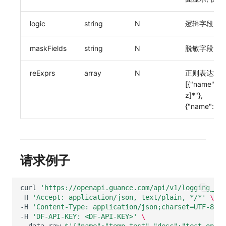
logic
string
N
逻辑字段, an
maskFields
string
N
脱敏字段, 
reExprs
array
N
正则表达式, 
[{"name":"11
z]*"},
{"name":"liuy
请求例子
curl
'https://openapi.guance.com/api/v1/logging_que
-H
'Accept: application/json, text/plain, */*'
\
-H
'Content-Type: application/json;charset=UTF-8'
\
-H
'DF-API-KEY: <DF-API-KEY>'
\
--data-raw
$'{"name":"temp_test","desc":"test opena