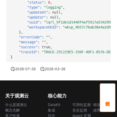
"status"
:
0
,
"type"
:
"logging"
,
"updateAt"
:
null
,
"updator"
:
null
,
"uuid"
:
"lqrl_9f1de1d1440f4af5917a534299d0a
"workspaceUUID"
:
"wksp_4b57c7bab38e4a2d9630
},
"errorCode"
:
""
,
"message"
:
""
,
"success"
:
true
,
"traceId"
:
"TRACE-25C229E5-150F-4DF1-8576-DE172
}
2026-07-29
2026-03-26
关于观测云
核心能力
什么是观测云
DataKit
可用性监测
错误中心
概念先解
集成
安全监测
故障中心
客户价值
日志
Agent 监测