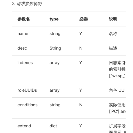
2. 请求参数说明
参数名
type
必选
说明
name
string
Y
名称
desc
String
N
描述
indexes
array
Y
日志索引信息
的索引授权, 使
["wksp_111:
roleUUIDs
array
Y
角色 UUID 
conditions
string
N
实际使用的数据
['PC'] and
s
extend
dict
Y
扩展字段, 存放
面显示, 例: