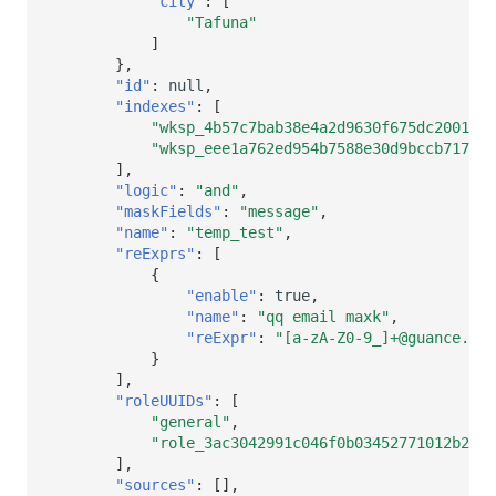
"city"
:
[
"Tafuna"
]
},
"id"
:
null
,
"indexes"
:
[
"wksp_4b57c7bab38e4a2d9630f675dc20015d
"wksp_eee1a762ed954b7588e30d9bccb717d5
],
"logic"
:
"and"
,
"maskFields"
:
"message"
,
"name"
:
"temp_test"
,
"reExprs"
:
[
{
"enable"
:
true
,
"name"
:
"qq email maxk"
,
"reExpr"
:
"[a-zA-Z0-9_]+@guance.com
}
],
"roleUUIDs"
:
[
"general"
,
"role_3ac3042991c046f0b03452771012b268"
],
"sources"
:
[],