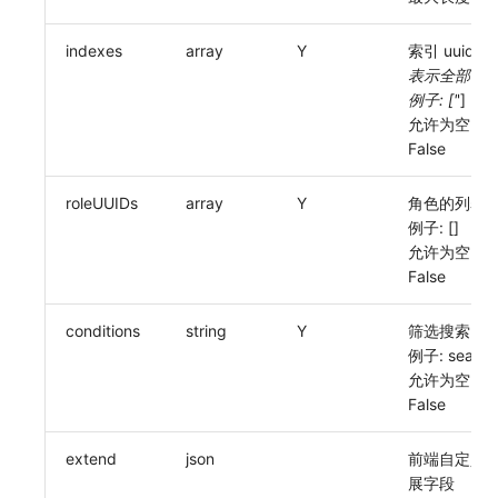
其他
分享管理
DataKit清单
获取当前工作空间信息
indexes
array
Y
索引 uuid, ["
跨工作空间授权
获取同组织工作空间简化列表
表示全部
例子: ['
']
字段展示权限
轮换当前工作空间 Token
允许为空:
False
敏感数据扫描
roleUUIDs
array
Y
角色的列表
实验室
例子: []
SSO 管理
允许为空:
False
支持中心
conditions
string
Y
筛选搜索
例子: search
允许为空:
False
extend
json
前端自定义
展字段