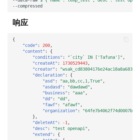
响应
{
"code"
:
200
,
"content"
:
{
"conditions"
:
"`city` IN ['Tafuna']"
,
"createAt"
:
1730529443
,
"creator"
:
"wsak_cd83804176e24ac18a8a683260
"declaration"
:
{
"asd"
:
"aa,bb,cc,1,True"
,
"asdasd"
:
"dawdawd"
,
"business"
:
"aaa"
,
"dd"
:
"dd"
,
"fawf"
:
"afawf"
,
"organization"
:
"64fe7b4062f74d0007b466
},
"deleteAt"
:
-1
,
"desc"
:
"test openapi"
,
"extend"
:
{