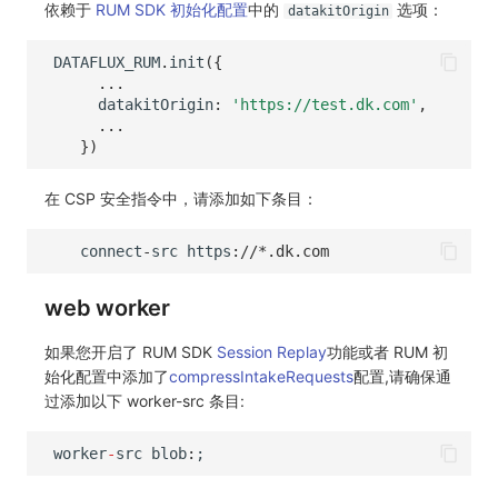
依赖于
RUM SDK 初始化配置
中的
选项：
分享管理
监控
DataKit清单
datakitOrigin
跨工作空间授权
LLM监测
DATAFLUX_RUM
.
init
({
...
datakitOrigin
:
'https://test.dk.com'
,
字段展示权限
管理
...
})
敏感数据扫描
快照管理
在 CSP 安全指令中，请添加如下条目：
实验室
DQL 数据查询
connect
-
src
https
:
//*.dk.com
SSO 管理
Func 函数
支持中心
账单分析
web worker
免登录 Token
如果您开启了 RUM SDK
Session Replay
功能或者 RUM 初
始化配置中添加了
compressIntakeRequests
配置,请确保通
图表图片
过添加以下 worker-src 条目:
worker
-
src
blob
:
;