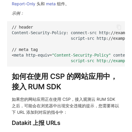
Report-Only
头和
meta
组件。
常见问题
自定义 View
环境变量
事件
工作空间内置 API Key
观测云费用中心服务协议
手动兼容接入
tvOS 数据采集
自定义事件通知模板
Teams
敏感数据脱敏
使用量限制更新
示例：
Resource Hook
成员管理
异常追踪
角色管理
观测云移动应用隐私政策
监控器内部原理
Telegram Bot
工作空间
上传空间图片相关资源
// header
Content
-
Security
-
Policy
:
connect
-
src
http
:
//example
WebSocket 长连接采集
角色管理
故障中心
Issue
观测云移动 SDK 隐私政策
工作空间自定义配置
获取图片相关资源
script
-
src
http
:
//example.
FAQ
API Keys 管理
错误中心
分组管理
数据处理协议（DPA）
属性声明
自定义工作空间绑定信息
// meta tag
<
meta
http
-
equiv
=
"Content-Security-Policy"
content
=
更新日志
Client Token 管理
基础设施
Issue 等级
观测云账号注销须知
跨空间授权
修改品牌标识
                         script-src http://example.
黑名单
统一目录
模板管理
观测云费用中心账号注销须知
跨站点授权
工作空间-查询索引信息列表
如何在使用 CSP 的网站应用中，
数据转发
日志
数据查询
观测云 Obsy AI 智能服务使用协议
接入 RUM SDK
账号管理
工作空间-索引模板配置
数据访问
指标
登录映射规则
如果您的网站应用正在使用 CSP，接入观测云 RUM SDK
之后，可能会在浏览器中出现安全违规的提示，您需要将以
正则表达式
用户访问监测
场景-仪表板
下 URL 添加到对应的指令中：
Datakit 上报 URLs
审计事件
可用性监测
链路追踪