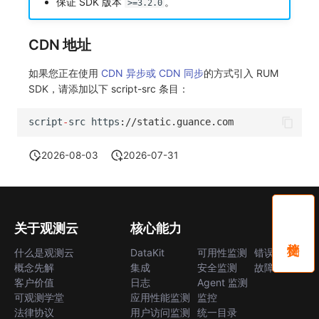
保证 SDK 版本
。
>=3.2.0
CDN 地址
如果您正在使用
CDN 异步或 CDN 同步
的方式引入 RUM
SDK，请添加以下 script-src 条目：
scrip
t
-
src
h
tt
ps
:
//static.guance.com
2026-08-03
2026-07-31
关于观测云
核心能力
什么是观测云
DataKit
可用性监测
错误中心
概念先解
集成
安全监测
故障中心
客户价值
日志
Agent 监测
可观测学堂
应用性能监测
监控
法律协议
用户访问监测
统一目录