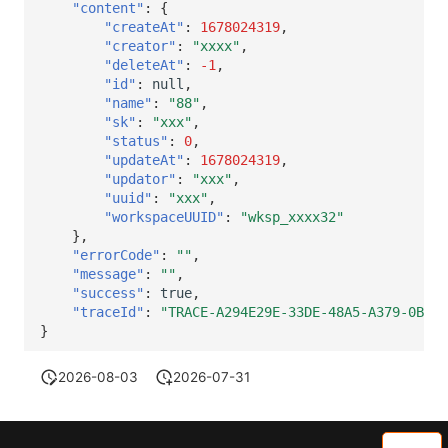
"content"
:
{
"createAt"
:
1678024319
,
"creator"
:
"xxxx"
,
"deleteAt"
:
-1
,
"id"
:
null
,
"name"
:
"88"
,
"sk"
:
"xxx"
,
"status"
:
0
,
"updateAt"
:
1678024319
,
"updator"
:
"xxx"
,
"uuid"
:
"xxx"
,
"workspaceUUID"
:
"wksp_xxxx32"
},
"errorCode"
:
""
,
"message"
:
""
,
"success"
:
true
,
"traceId"
:
"TRACE-A294E29E-33DE-48A5-A379-0BAA1
}
2026-08-03
2026-07-31