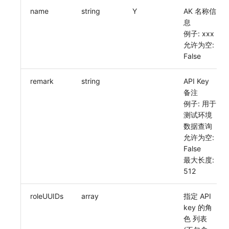
name
string
Y
AK 名称信
常见问题
macOS
环境变量
功能菜单获取 v2
工作空间内置 API Key
观测云费用中心服务协议
自定义 View
自定义事件通知模板
Teams
等级 列出
回复 修改
统一目录实体类型详情
启用/禁用 索引配置
获取非日志文本数据 Tags 信息
上传单个文件内容
官方节点列出
删除
使用量限制更新
息
例子: xxx
Windows
成员管理
功能菜单设置 v2
角色管理
观测云移动应用隐私政策
Resource Hook
监控器内部原理
Telegram Bot
自定义等级 添加
故障操作记录 查询
统一目录实体类型创建
删除索引
启用/禁用
上传空间图片相关资源
允许为空:
False
C++
角色管理
上传空间图片
Issue
观测云移动 SDK 隐私政策
WebSocket 长连接采集
自定义等级 修改
附件上传
统一目录实体类型修改
获取图片相关资源
Unity
API Keys 管理
设置空间自定义信息
分组管理
数据处理协议（DPA）
remark
string
FAQ
自定义等级 删除
附件删除
统一目录实体类型删除
自定义工作空间绑定信息
API Key
备注
查看器
Client Token 管理
获取角色敏感数据脱敏字段
Issue 等级
观测云账号注销须知
更新日志
默认配置状态 获取
附件下载
修改品牌标识
例子: 用于
测试环境
分析看板
黑名单
敏感数据脱敏测试
模板管理
观测云费用中心账号注销须知
默认配置状态修改
工作空间-查询索引信息列表
数据查询
允许为空:
会话重放
数据转发
站点列出
数据查询
观测云 Obsy AI 智能服务使用协议
附件上传
工作空间-索引模板配置
False
最大长度:
用户洞察
数据访问
可查看空间列表
登录映射规则
附件删除
512
数据访问
正则表达式
修改空间的数据保留时长
场景-仪表板
附件下载
roleUUIDs
array
指定 API
key 的角
自建追踪
审计事件
获取当前租户信息
链路追踪
色 列表