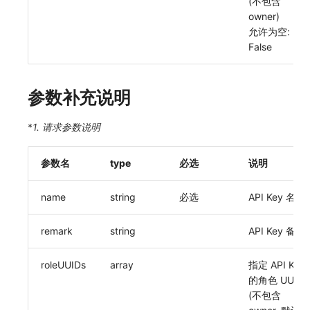
(不包含
SourceMap
分享管理
获取当前工作空间信息
DataKit清单
owner)
允许为空:
自定义环境变量
跨工作空间授权
获取同组织工作空间简化列表
False
其他
字段展示权限
轮换当前工作空间 Token
参数补充说明
敏感数据扫描
实验室
*
1. 请求参数说明
SSO 管理
参数名
type
必选
说明
支持中心
name
string
必选
API Key 名
remark
string
API Key 备注
roleUUIDs
array
指定 API Key
的角色 UUID
(不包含