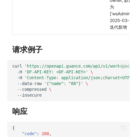
owner, 默认
为
['wsAdmin']),
2025-03-12
迭代新增
请求例子
curl
'https://openapi.guance.com/api/v1/workspace/a
-H
'DF-API-KEY: <DF-API-KEY>'
\
-H
'Content-Type: application/json;charset=UTF-8'
--data-raw
'{"name": "88"}'
\
--compressed
\
响应
{
"code"
:
200
,