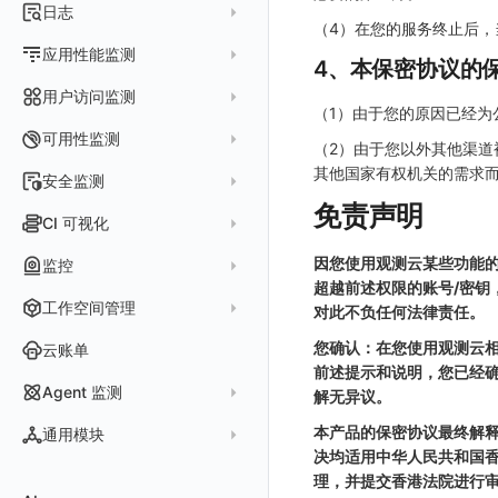
指标采集
日志
等级定义
配置管理
世界地图
（4）在您的服务终止后，当
数据库
分析看板
Containers
实体详情
指标分析
日志采集
Issue 发现
应用性能监测
常见问题
等级定义
散点图
网络
Kubernetes
4、本保密协议的
实体类型管理
指标管理
浏览器日志采集
通知策略
数据采集
等级映射
用户访问监测
气泡图
资源目录
总览
Pods
全景拓扑图
（1）由于您的原因已经为
生成指标
小程序日志采集
服务
关联 Web 应用访问
故障自动分析
直方图
Web
常见问题
拓扑
数据上报
Services
可用性监测
（2）由于您以外其他渠道
常见问题
日志查看器
分析看板
配置应用性能监测采样
性能指标
故障聚合规则
矩形树图
小程序
Web 应用接入
网络流
Deployments
其他国家有权机关的需求
拨测任务
安全监测
BPF 网络日志
日志列表
链路
应用性能监测关联日志
服务拓扑
Webhook配置
蜂窝图
Android
前端框架插件接入
更新日志
设备
Nodes
免责声明
概览
API 拨测
新建检测规则
CI 可视化
错误追踪
日志详情
错误追踪
服务详情
手动安装
Java 日志关联链路数据
热力图
iOS/tvOS/macOS
SSR 框架下接入
应用接入
更新日志
网络路径
Replica Sets
查看器
网络路径拨测
HTTP
管理检测规则
官方检测库
数据采集
索引
因您使用观测云某些功能的
监控
Profiling
自动注入
在主机上部署
Python 日志关联链路数据
拓扑图
HarmonyOS
Electron 应用接入
远程配置与强制采样
快速开始
更新日志
Jobs
自建节点管理
多步拨测
ICMP
超越前述权限的账号/密钥
信号
自定义创建
查看器
跨工作空间索引查询
日志索引
监控器
查看器
在 Kubernetes 上部署
在主机上部署
工作空间管理
SLO
React Native
采集数据说明
应用接入
迁移指南
更新日志
基于 Uniapp 开发框架的小程序接入
对此不负任何法律责任。
Cron Jobs
常见问题
浏览器拨测
TCP
执行日志
概览
常见问题
原生直写索引
智能监控
官方模板库
列表
在 Kubernetes 上部署
账号设置
仪表盘
Flutter
采样配置
应用数据采集
配置说明
快速开始
快速开始
更新日志
您确认：在您使用观测云相
云账单
Daemonset
WEBSOCKET
Arbiter
外部索引
前述提示和说明，您已经
SLO
检测规则
应用智能检测
详情页
安装 Datakit Operator
偏好设置
漏斗图
UniApp
用户操作 Action
高级场景
应用接入
应用接入
快速开始
更新日志
SDK 初始化
自定义用户访问监测 SDK 采集数据内容
Statefulset
SSL
Agent 监测
语法
解无异议。
SLS Logstore
静默管理
自定义模板库
云账单智能监控
新建 SLO
阈值检测
安装 Helm
其他设置
桑基图
macOS
自定义数据与事件
应用数据采集
配置说明
配置说明
应用接入
快速开始
更新日志
自定义用户标识
RUM 配置
自定义标签
Persistent Volumes
应用列表
内置函数
本产品的保密协议最终解
通用模块
Elasticsearch
告警策略
监控器列表
主机智能检测
管理 SLO
突变检测
空间设置
数据列表
Windows
自定义 View
故障排查
高级场景
高级场景
配置说明
应用接入
快速开始
快速开始
用户标识
Log 配置
自定义采集规则
SDK 初始化
SDK 初始化
自定义添加额外的数据TAG
PVC
决均适用中华人民共和国香
查看器
新建 Agent 监测应用
查看器
OpenSearch
通知对象管理
恢复监控器
Kubernetes 智能检测
SLO 详情
新建告警策略
区间检测
理，并提交香港法院进行
MFA 管理
关键指标
告警统计图
C++
Resource Hook
应用数据采集
应用数据采集
高级场景
配置说明
应用接入
应用接入
更新日志
全局 Context
自定义添加 Action
Trace 配置
数据采集脱敏
RUM 配置
自定义标签使用
RUM 配置
SDK 初始化
自定义标签与全局上下文