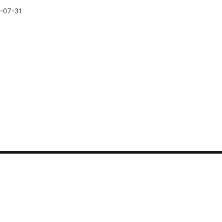
-07-31
联系我们
可用性监测
错误中心
热线电话：400-882-33
安全监测
故障中心
销售咨询：sales@guance
Agent 监测
市场合作：marketing@gu