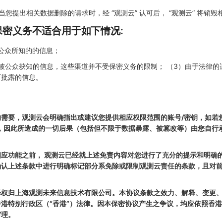
您提出相关数据删除的请求时，经 “观测云” 认可后， “观测云” 将销毁
保密义务不适合用于如下情况:
公众所知的的信息；
被公众获知的信息，这些渠道并不受保密义务的限制； （3）由于法律的
而批露的信息。
需要，观测云会明确指出或建议您提供相应权限范围的账号/密钥，如若
，因此所造成的一切后果（包括但不限于数据暴露、被篡改等）由您自行承
应功能之前， 观测云已经就上述免责内容对您进行了充分的提示和明确
确认上述条款中进行明确标记部分系免除或限制观测云责任的条款，且对
释权归上海观测未来信息技术有限公司。本协议条款之效力、解释、变更
港特别行政区（“香港”）法律。因本保密协议产生之争议，均应依照香
审理。