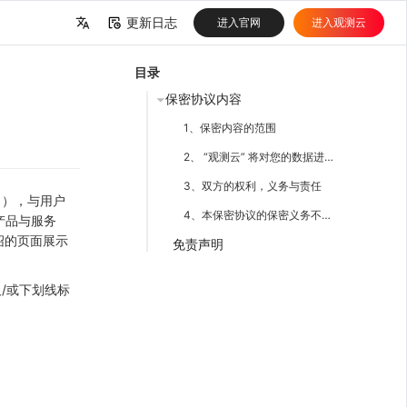
更新日志
进入官网
进入观测云
中文
目录
English
保密协议内容
1、保密内容的范围
2、 “观测云” 将对您的数据进行加密保护
3、双方的权利，义务与责任
云” ），与用户
4、本保密协议的保密义务不适合用于如下情况:
产品与服务
绍的页面展示
免责声明
/或下划线标