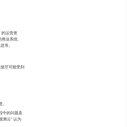
 的运营资
的商业系统、
信息等。
数据尽可能受到
意。
程中的问题及
测云” 认为