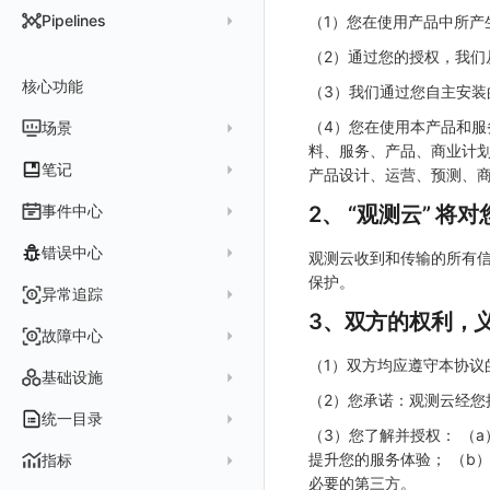
DataKit 开发手册
批量安装
状态查看
主配置
Kubernetes
DQL 查询入口
Pipelines
（1）您在使用产品中所产
在 AWS 云市场开通
Docker 安装
离线安装
更新
采集器配置
HTTP API
Helm
DQL 函数
（2）通过您的授权，我们从
管理 Pipelines
在华为云云商店购买
Datakit Operator
DQL 查询
选举配置
文档撰写
Docker
核心功能
高级函数
（3）我们通过您自主安装
Pipeline 手册
在微软云云商店购买
其它命令
代理配置
AWS ECS Fargate
DQL VS 其它查询语言
DBSCAN
（4）您在使用本产品和服务
场景
快速开始
故障排查
DataKit Operator
AWS EKS
料、服务、产品、商业计划
PromQL 快速上手
本地 Func 如何上报自定义高级函数
基础和原理
仪表板
笔记
产品设计、运营、预测、
虚拟互联网接入
其它配置方式
GCP GKE Autopilot
无数据排查
更新日志
Platypus 语法
各数据类别数据处理
可视化图表
列表管理
创建/编辑笔记
事件中心
2、 “观测云” 
性能展示
Bug Report 分析
阿里云接入
Asyncprofile
配置综述
内置函数
Grok 模式
视图变量
页面管理
图表类型
Chart Block 配置说明
所有事件
错误中心
Datakit Metrics
华为云接入
DDTrace
DCA
观测云收到和传输的所有
附加功能
报告
图表配置
变量查询
历史版本
时序图
保护。
未恢复事件
AWS 接入
Flameshot
Git
创建错误投递规则
异常追踪
性能基准和优化
Reference Table
笔记
图表查询
对象映射
柱状图
变更事件
3、双方的权利，
logfwd
配置中心支持
错误列表
创建 Issue
故障中心
Offload
查看器
图表 JSON
饼图
简单查询
智能监控事件
logging
错误规则详情
（1）双方均应遵守本协议
管理 Issue
故障列表
内置视图
图表链接
快速搭建
概览图
表达式查询
基础设施
事件详情
pyspy
常见问题
（2）您承诺：观测云经
分析看板
故障详情
常见问题
事件关联
列表管理
绑定内置视图
排行榜
DQL 查询
默认链接
主机
统一目录
常见问题
（3）您了解并授权： （
日程
故障分析看板
页面管理
表格图
PromQL 查询
自定义链接
容器
新建实体对象
提升您的服务体验； （b
指标
配置管理
值班
中国地图
数据源查询
场景示例
必要的第三方。
进程
类型
实体列表