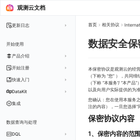
观测云文档
首页
相关协议
Internat
更新日志
2025 年
数据安全保
开始使用
2024 年
产品介绍
2023 年
2022 年
概念先解
开始注册
本保密协议是观测云的经营者Guan
2021 年
（下称为 “您” ），共
客户价值
注册免费版
快速入门
（下称 “本服务”/ “本
2020 年
注册商业版
以及向用户实际提供的为
安装并使用 DataKit
DataKit
2019 年
版本区分
从官网注册商业版
您确认：您在使用本服务之
快速创建仪表板
在 Linux 上安装
更新日志
集成
注的内容），一旦您选择“
常见问题
从云厂商注册商业版
开始使用监控器
在 Windows 上安装
DataKit 安装
2025
保密协议内容
在阿里云云市场开通
开启 APM 链路追踪
在 macOS 上安装
数据查询与处理
DataKit 使用
2021~2024
主机安装
在阿里云海外云市场开通
在 Kubernetes 上安装
DataKit 配置
容器安装
服务管理
1、保密内容的范
DQL
在阿里云云市场开通专属版
以 Kubernetes helm 方式安装