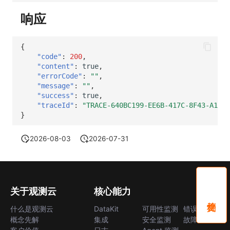
响应
{
"code"
:
200
,
"content"
:
true
,
"errorCode"
:
""
,
"message"
:
""
,
"success"
:
true
,
"traceId"
:
"TRACE-640BC199-EE6B-417C-8F43-A1AAF
}
2026-08-03
2026-07-31
关于观测云
核心能力
什么是观测云
DataKit
可用性监测
错误中心
概念先解
集成
安全监测
故障中心