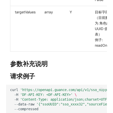
SourceMap
分享管理
获取当前工作空间信息
DataKit清单
targetValues
array
Y
目标字段值
自定义环境变量
跨工作空间授权
获取同组织工作空间简化列表
（目前默认
为 角色的
其他
字段展示权限
轮换当前工作空间 Token
UUID 值列
表）
敏感数据扫描
例子:
readOnly
实验室
SSO 管理
参数补充说明
支持中心
请求例子
curl
'https://openapi.guance.com/api/v1/sso_mapping
-H
'DF-API-KEY: <DF-API-KEY>'
\
-H
'Content-Type: application/json;charset=UTF-8'
--data-raw
'{"ssoUUID":"sso_xxxx32","sourceField"