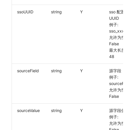
常见问题
macOS
环境变量
删除 SSO 映射规则
功能菜单获取 v2
工作空间内置 API Key
观测云费用中心服务协议
自定义 View
自定义事件通知模板
Teams
等级 列出
回复 修改
统一目录实体类型详情
启用/禁用 索引配置
获取非日志文本数据 Tags 信息
上传单个文件内容
官方节点列出
删除
使用量限制更新
ssoUUID
string
Y
sso 配置
UUID
Windows
成员管理
开启/禁用 SSO 映射规则
功能菜单设置 v2
角色管理
观测云移动应用隐私政策
Resource Hook
监控器内部原理
Telegram Bot
自定义等级 添加
故障操作记录 查询
统一目录实体类型创建
删除索引
启用/禁用
上传空间图片相关资源
例子:
sso_xxx
C++
角色管理
上传空间图片
Issue
观测云移动 SDK 隐私政策
WebSocket 长连接采集
自定义等级 修改
附件上传
统一目录实体类型修改
获取图片相关资源
允许为空:
False
Unity
API Keys 管理
设置空间自定义信息
分组管理
数据处理协议（DPA）
FAQ
自定义等级 删除
附件删除
统一目录实体类型删除
自定义工作空间绑定信息
最大长度:
48
查看器
Client Token 管理
获取角色敏感数据脱敏字段
Issue 等级
观测云账号注销须知
更新日志
默认配置状态 获取
附件下载
修改品牌标识
sourceField
string
Y
源字段
分析看板
黑名单
敏感数据脱敏测试
模板管理
观测云费用中心账号注销须知
默认配置状态修改
工作空间-查询索引信息列表
例子:
会话重放
数据转发
站点列出
数据查询
观测云 Obsy AI 智能服务使用协议
附件上传
工作空间-索引模板配置
sourceFiel
允许为空:
用户洞察
数据访问
可查看空间列表
登录映射规则
附件删除
False
数据访问
正则表达式
修改空间的数据保留时长
场景-仪表板
附件下载
sourceValue
string
Y
源字段值
例子:
自建追踪
审计事件
获取当前租户信息
链路追踪
允许为空:
False