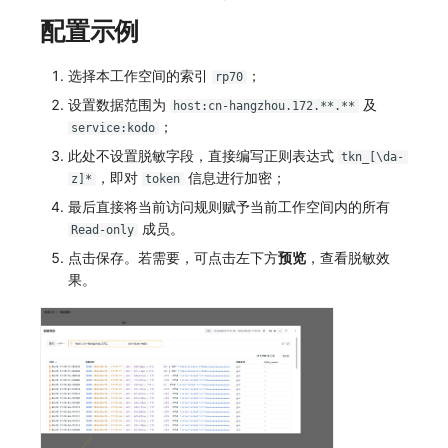
配置示例
选择本工作空间的索引
；
rp70
设置数据范围为
及
host:cn-hangzhou.172.**.**
；
service:kodo
此处不设置脱敏字段，直接编写正则表达式
tkn_[\da-
，即对
信息进行加密；
z]*
token
最后直接将当前访问规则赋予当前工作空间内的所有
成员。
Read-only
点击保存。若需要，可点击左下方
预览
，查看脱敏效
果。