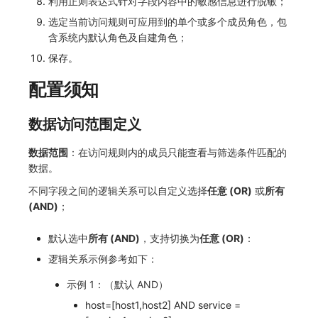
利用正则表达式针对字段内容中的敏感信息进行脱敏；
SourceMap
监控
DataKit清单
选定当前访问规则可应用到的单个或多个成员角色，包
含系统内默认角色及自建角色；
自定义环境变量
LLM监测
保存。
其他
管理
配置须知
快照管理
数据访问范围定义
DQL 数据查询
数据范围
：在访问规则内的成员只能查看与筛选条件匹配的
Func 函数
数据。
不同字段之间的逻辑关系可以自定义选择
任意 (OR)
或
所有
账单分析
(AND)
；
免登录 Token
默认选中
所有 (AND)
，支持切换为
任意 (OR)
：
图表图片
逻辑关系示例参考如下：
示例 1：（默认 AND）
host=[host1,host2] AND service =