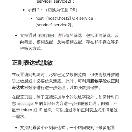
[service1,service2]；
示例 2：（切换为任意 OR）
host=[host1,host2] OR service =
[service1,service2]。
支持通过
进行值的筛选，包括正向筛选、反
标签/属性
向筛选、模糊匹配、反向模糊匹配、存在和不存在等多
种筛选方式。
正则表达式脱敏
在设置访问规则时，尽管已定义数据范围，但仍需额外措施
防止敏感或非必要信息泄露。此时，可利用
脱敏字段
或
正则
表达式
对数据进行进一步处理，以加强数据保护。
在配置页面，除了直接添加单个的脱敏字段外，如需针对日
志
里的某部分内容进一步作脱敏处理，例如，不
message
显示 token 或 IP 信息，可以通过添加正则表达式来满足这
一需求。
支持配置多个正则表达式，一个访问规则下最多配置