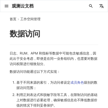
观测云文档
中文
首页
工作空间管理
English
数据访问
2025 年
概念先解
注册免费版
安装并使用 DataKit
更新日志
DQL 查询入口
管理 Pipelines
仪表板
创建/编辑笔记
所有事件
创建错误投递规则
创建 Issue
故障列表
主机
新建实体对象
指标采集
日志采集
数据采集
Web
拨测任务
新建检测规则
数据采集
监控器
关键指标
邀请成员
权限清单
Open API
新建转发规则
模版库
创建扫描规则
SAML
Status Page
应用列表
查看器
Obsy Copilot
Agent 管理
OWL CLI
公共请求参数
Func 托管版
数据存储策略
费用结算方式
名词解释
发布历史
公共请求参数
关于内置角色的说明
观测云商业版订阅协议
从官网注册商业版
在 Linux 上安装
2025
主机安装
服务管理
主配置
HTTP API
DBSCAN
PromQL 快速上手
快速开始
列表管理
图表类型
变量查询
快速搭建
绑定内置视图
等级定义
等级定义
类型
总览
数据上报
日志列表
日志索引
关联 Web 应用访问
性能指标
手动安装
Web 应用接入
更新日志
更新日志
更新日志
更新日志
更新日志
更新日志
更新日志
快速开始
更新日志
快速开始
快速开始
Session（会话）
Web
会话热图
SourceMap 配置
数据拦截与修改
API 拨测
官方检测库
语法
官方模板库
应用智能检测
新建 SLO
新建告警策略
钉钉机器人
数据转发至 AWS S3
自定义新建
配置示例
新建 Agent 监测应用
搜索
保存快照
可观测分析
Agent 创建
手动安装
快速开始
仪表板
未恢复事件列出
频道
故障列表
错误中心
基础设施
实体列表
聚类查询
获取指标集相关信息
应用
拨测任务
监控器
应用
字段管理
列出
DQL 数据异步查询
列出
获取账单计费项消费累计
获取时序趋势图
AWS
一般图表数据返回
基础
计费产生逻辑
费用中心账号结算
注册与版本
2025 年
部署必读
如何开始
部署配置手册
计量数据结构与使用
列出
列出
列出
列出
新建
初始化并获取
列出
获取
列出
有效的等级列表
模版-列出
DQL数据查询
添加映射配置
标识ID导入
apm 服务列出
在线 Datakit 列表
2024 年
客户价值
注册商业版
快速创建仪表板
DataKit 安装
DQL 函数
Pipeline 手册
可视化图表
Chart Block 配置说明
未恢复事件
错误列表
管理 Issue
故障详情
容器
实体列表
指标分析
浏览器日志采集
服务
小程序
概览
管理检测规则
查看器
智能监控
功能菜单
常见问题
管理转发规则
管理扫描规则
OIDC
工单管理
查看器
快照
套餐与积分
我的任务
OWL MCP Server
公共响应结构
云账号管理
商业版
常见问题
登录方式
私有化版本说明
公共响应结构
未恢复事件查询
观测云专属版订阅协议
从云厂商注册商业版
在 Windows 上安装
2021~2024
容器安装
状态查看
采集器配置
文档撰写
本地 Func 如何上报自定义高级函数
基础和原理
页面管理
图表配置
对象映射
列表管理
Issue 发现
等级映射
分析看板
拓扑
日志详情
原生直写索引
配置应用性能监测采样
服务拓扑
自动注入
前端框架插件接入
应用接入
快速开始
迁移指南
快速开始
快速开始
快速开始
快速开始
应用接入
快速开始
应用接入
应用接入
View（页面）
移动端
漏斗分析
脚本上传 sourcemap
页面性能
网络路径拨测
自定义创建
内置函数
检测规则
云账单智能监控
管理 SLO
管理告警策略
企业微信机器人
数据转发至华为云 OBS
官方规则库
新建 LLM 监测应用
筛选
分享快照
数据检索
Agent 容器安装
自动安装
工具清单
仪表板轮播
获取事件内容
Issue
值班
错误中心规则
资源目录
拓扑图
索引
聚合生成指标
SourceMap
自建节点管理
SLO
全局标签
新建
DQL 数据查询(旧版)
执行外部函数
获取账单信息
生成认证 code
阿里云
拓扑图数据返回
云同步脚本集
计费价格明细
阿里云账号结算
结算与账单
2024 年
如何申请 License
升级商业版
运维FAQ
获取
创建
添加成员
创建
获取
修改
修改ISSUE
创建
模版-获取模版详情
修改映射配置
service map
2023 年
版本区分
开始使用监控器
DataKit 使用
高级函数
视图变量
变更事件
错误规则详情
分析看板
故障分析看板
进程
实体详情
指标管理
小程序日志采集
分析看板
Android
查看器
信号
概览
SLO
日志延迟可见
FAQ
角色映射
分析看板
自动化
故障排查
接口签名认证
外部数据源
企业版
账户概览
产品部署
签名认证
拓扑图图表接口
观测云免费版订阅协议
在 macOS 上安装
批量安装
更新
选举配置
Platypus 语法
图表查询
页面管理
通知策略
故障自动分析
网络流
外部索引
应用性能监测关联日志
服务详情
查看器
SSR 框架下接入
远程配置与强制采样
应用接入
快速开始
应用接入
应用接入
应用接入
应用接入
配置说明
应用接入
配置说明
配置说明
Resource（资源）
Webpack 上传 sourcemap
内容安全策略
多步拨测
自定义模板库
主机智能检测
SLO 详情
告警聚合通知模板
飞书机器人
数据转发至阿里云 OSS
时间控件
资源生成
Agent 服务运维
快速开始
笔记
手动恢复事件
日程
配置管理
数据转发
智能巡检
成员管理
分享
DQL 数据查询
获取账户余额
华为云
亚马逊云账号结算
2023 年
基础设施部署
SSO 管理
使用FAQ
新增
获取
修改
获取
修改
列出
修改
模版-导入自定义系统模版
映射配置列出
日志、RUM、APM 和指标等数据中可能包含敏感信息，因
此出于安全考虑，即便是在同一业务组织内，也需要对数据
2022 年
常见问题
开启 APM 链路追踪
DataKit 配置
DQL VS 其它查询语言
报告
智能监控事件
常见问题
日程
值班
数据库
实体类型管理
生成指标
日志查看器
链路
iOS/tvOS/macOS
自建节点管理
执行日志
静默管理
常见问题
任务接入
更新日志
使用限制
脚本市场
常见问题
支持中心
开始使用
前台账号
单位说明
观测云 SaaS 服务等级协议
在 Kubernetes 上安装
离线安装
DQL 查询
代理配置
内置函数
图表 JSON
故障聚合规则
设备
Electron 应用接入
基于 Uniapp 开发框架的小程序接入
配置说明
应用接入
配置说明
配置说明
配置说明
配置说明
高级场景
配置说明
高级场景
高级场景
Action（操作）
Vite 上传 sourcemap
浏览器拨测
监控器列表
Kubernetes 智能检测
Webhook 自定义
数据转发至 Kafka 消息队列
维度分析
知识服务
Agent 正向代理配置
工具清单
新版笔记
创建事件
配置管理
数据访问
静默配置
角色管理
删除
同组织 Trace 查询
作废认证 code
腾讯云
华为云账号结算
2022 年
开始安装
管理后台手册
升级观测云
修改
修改
更换空间拥有者
轮换工作空间 Token
列出
批量删除
管理工作空间
模版-删除自定义模版
删除映射配置
访问权限进行细致划分。
数据访问功能通过以下方式实现：
2021 年
DataKit 开发手册
笔记
事件详情
配置管理
配置管理
网络
全景拓扑图
常见问题
BPF 网络日志
错误追踪
HarmonyOS
常见问题
Arbiter
告警策略
用量统计
请求示例
账单管理
运维手册
管理后台账号
飞书 SSO（OIDC）配置说明
法律声明
以 Kubernetes helm 方式安装
其它命令
DataKit Operator
附加功能
图表链接
Webhook配置
网络路径
采集数据说明
应用数据采集
高级场景
配置说明
高级场景
高级场景
高级场景
高级场景
应用数据采集
框架接入
应用数据采集
故障排查
Long Task（长任务）
恢复监控器
日志智能检测
简单 HTTP 请求
数据转发至火山引擎 TOS
显示列
技能
命令参考
查看器
告警策略
API Key 管理
取消快照/图表分享
Azure
激活产品
容量规划
启用/禁用
启用/禁用
修改
删除
删除
模版-批量删除自定义模版
开关状态设置
基于不同来源的索引，为访问者设定
成员角色
级别的数
2020 年
查看器
常见问题
常见问题
资源目录
错误追踪
Profiling
React Native
通知对象管理
Agent 版本历史
OpenAPI SDK
账户管理
扩展使用
工作空间成员
SourceMap 分片上传
数据安全保密协议
Docker 安装
故障排查
其它配置方式
性能基准和优化
事件关联
采样配置
应用数据采集
高级场景
应用数据采集
应用数据采集
应用数据采集
应用数据采集
故障排查
高级场景
故障排查
Error（错误）
运算符
用户访问智能检测
短信
数据转发至谷歌云 GCS
MCP 服务
内置视图
通知对象管理
黑名单
DataWay
删除
删除
批量设置故障 AI 自动分析配置
批量删除
获取开关状态信息
自定义用户访
据访问范围；
2019 年
内置视图
常见问题
索引
Flutter
常见问题
Obscli
公共错误定义
工作空间管理
工作空间
部署版跨站点授权
数据安全协议
Datakit Operator
虚拟互联网接入
用户操作 Action
故障排查
应用数据采集
故障排查
故障排查
故障排查
故障排查
应用数据采集
真值表
语音电话
消息渠道
服务管理
Pipelines
部署方案
修改品牌标识
删除
利用正则表达式和脱敏字段等工具，在限制访问的基础
上对数据进行必要处理，确保敏感信息在不降低数据价
常见问题
跨工作空间索引查询
UniApp
场景
常见问题
工作空间 API Key
同组织跨工作空间 Trace 查询
观测云费用中心用户充值协议
性能展示
自定义数据与事件
故障排查
故障排查
事件等级
Slack
Agent 协作（A2A）
服务性能
数据访问
使用量限制查询
值的情况下得到妥善保护。