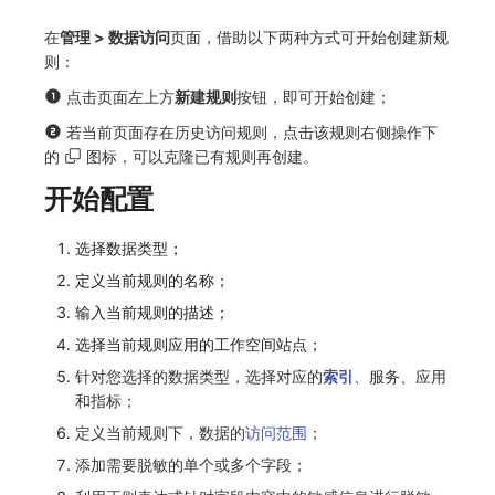
常见问题
macOS
事件
工作空间内置 API Key
观测云费用中心服务协议
自定义 View
自定义事件通知模板
Teams
敏感数据脱敏
使用量限制更新
在
管理 > 数据访问
页面，借助以下两种方式可开始创建新规
则：
Windows
异常追踪
角色管理
观测云移动应用隐私政策
Resource Hook
监控器内部原理
Telegram Bot
工作空间
上传空间图片相关资源
点击页面左上方
新建规则
按钮，即可开始创建；
C++
故障中心
Issue
观测云移动 SDK 隐私政策
WebSocket 长连接采集
工作空间自定义配置
获取图片相关资源
若当前页面存在历史访问规则，点击该规则右侧操作下
的
图标，可以克隆已有规则再创建。
Unity
错误中心
分组管理
数据处理协议（DPA）
FAQ
属性声明
自定义工作空间绑定信息
开始配置
查看器
基础设施
Issue 等级
观测云账号注销须知
更新日志
跨空间授权
修改品牌标识
选择数据类型；
分析看板
统一目录
模板管理
观测云费用中心账号注销须知
跨站点授权
工作空间-查询索引信息列表
定义当前规则的名称；
输入当前规则的描述；
会话重放
日志
数据查询
观测云 Obsy AI 智能服务使用协议
账号管理
工作空间-索引模板配置
选择当前规则应用的工作空间站点；
用户洞察
指标
登录映射规则
针对您选择的数据类型，选择对应的
索引
、服务、应用
和指标；
数据访问
用户访问监测
场景-仪表板
定义当前规则下，数据的
访问范围
；
自建追踪
可用性监测
链路追踪
添加需要脱敏的单个或多个字段；