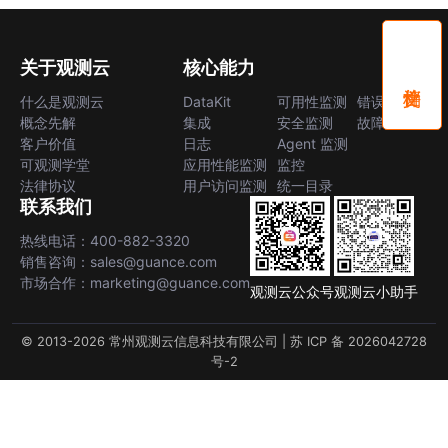
关于观测云
核心能力
什么是观测云
DataKit
可用性监测
错误中心
概念先解
集成
安全监测
故障中心
客户价值
日志
Agent 监测
可观测学堂
应用性能监测
监控
法律协议
用户访问监测
统一目录
联系我们
热线电话：400-882-3320
销售咨询：sales@guance.com
市场合作：marketing@guance.com
观测云公众号
观测云小助手
© 2013-2026 常州观测云信息科技有限公司 |
苏 ICP 备 2026042728
号-2