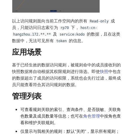
以上访问规则面向当前工作空间内的所有
成
Read-only
员，只能访问日志索引为
下，
rp70
host:cn-
及
的数据，且在这类
hangzhou.172.**.**
service:kodo
数据中，无法可见所有
的信息。
token
应用场景
基于已经生效的数据访问规则，被规则命中的成员接收到的
快照数据将自动根据其权限规则进行筛选。即使
快照
中包含
的数据超出了成员的访问权限，系统也会先行过滤，最终成
员只能查看符合其访问规则的数据。
管理列表
可查看规则关联的索引、查询条件、是否脱敏、关联角
色数量及成员数量等信息；也可在
角色管理
中按角色查
看和维护关联规则。
仅显示与我相关的规则：默认“关闭”，显示所有规则；