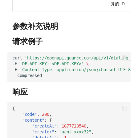
务的 ID
常见问题
macOS
环境变量
敏感数据脱敏
工作空间内置 API Key
观测云费用中心服务协议
自定义 View
自定义事件通知模板
Teams
等级 列出
回复 修改
统一目录实体类型详情
启用/禁用 索引配置
获取非日志文本数据 Tags 信息
上传单个文件内容
删除
功能菜单获取 v2
使用量限制更新
Windows
成员管理
工作空间
角色管理
观测云移动应用隐私政策
Resource Hook
监控器内部原理
Telegram Bot
自定义等级 添加
故障操作记录 查询
统一目录实体类型创建
删除索引
启用/禁用
功能菜单设置 v2
上传空间图片相关资源
参数补充说明
C++
角色管理
工作空间自定义配置
Issue
观测云移动 SDK 隐私政策
WebSocket 长连接采集
自定义等级 修改
附件上传
统一目录实体类型修改
上传空间图片
获取图片相关资源
请求例子
Unity
API Keys 管理
属性声明
分组管理
数据处理协议（DPA）
FAQ
自定义等级 删除
附件删除
统一目录实体类型删除
设置空间自定义信息
自定义工作空间绑定信息
curl
'https://openapi.guance.com/api/v1/dialing_tas
查看器
Client Token 管理
跨空间授权
Issue 等级
观测云账号注销须知
更新日志
默认配置状态 获取
附件下载
获取角色敏感数据脱敏字段
修改品牌标识
-H
'DF-API-KEY: <DF-API-KEY>'
\
-H
'Content-Type: application/json;charset=UTF-8'
\
分析看板
黑名单
跨站点授权
模板管理
观测云费用中心账号注销须知
默认配置状态修改
敏感数据脱敏测试
工作空间-查询索引信息列表
会话重放
数据转发
账号管理
数据查询
观测云 Obsy AI 智能服务使用协议
附件上传
站点列出
工作空间-索引模板配置
响应
用户洞察
数据访问
登录映射规则
附件删除
可查看空间列表
{
"code"
:
200
,
数据访问
正则表达式
场景-仪表板
附件下载
修改空间的数据保留时长
"content"
:
{
"createAt"
:
1677723540
,
自建追踪
审计事件
链路追踪
获取当前租户信息
"creator"
:
"acnt_xxxx32"
,
"deleteAt"
:
-1
,