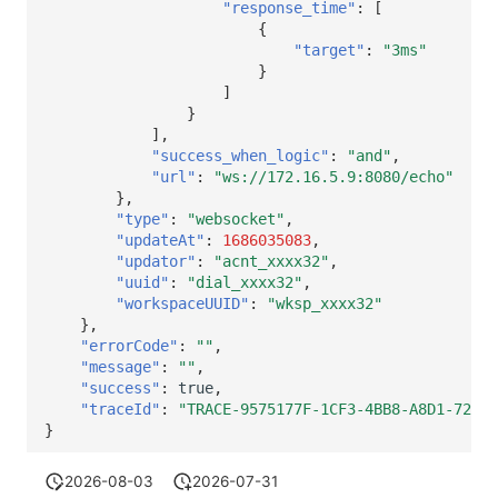
"response_time"
:
[
{
"target"
:
"3ms"
}
]
}
],
"success_when_logic"
:
"and"
,
"url"
:
"ws://172.16.5.9:8080/echo"
},
"type"
:
"websocket"
,
"updateAt"
:
1686035083
,
"updator"
:
"acnt_xxxx32"
,
"uuid"
:
"dial_xxxx32"
,
"workspaceUUID"
:
"wksp_xxxx32"
},
"errorCode"
:
""
,
"message"
:
""
,
"success"
:
true
,
"traceId"
:
"TRACE-9575177F-1CF3-4BB8-A8D1-72F5E
}
2026-08-03
2026-07-31