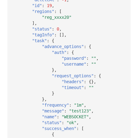
SourceMap
分享管理
DataKit清单
获取当前工作空间信息
"id"
:
19
,
"regions"
:
[
自定义环境变量
跨工作空间授权
获取同组织工作空间简化列表
"reg_xxxx20"
],
"status"
:
0
,
其他
字段展示权限
轮换当前工作空间 Token
"tagInfo"
:
[],
"task"
:
{
敏感数据扫描
"advance_options"
:
{
"auth"
:
{
实验室
"password"
:
""
,
"username"
:
""
SSO 管理
},
"request_options"
:
{
"headers"
:
{},
支持中心
"timeout"
:
""
}
},
"frequency"
:
"1m"
,
"message"
:
"test123"
,
"name"
:
"WEBSOCKET"
,
"status"
:
"ok"
,
"success_when"
:
[
{