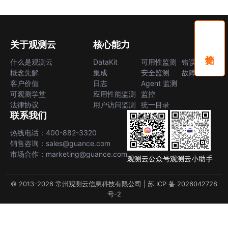
关于观测云
核心能力
什么是观测云
DataKit
可用性监测
错误中心
概念先解
集成
安全监测
故障中心
客户价值
日志
Agent 监测
可观测学堂
应用性能监测
监控
法律协议
用户访问监测
统一目录
联系我们
热线电话：400-882-3320
销售咨询：sales@guance.com
市场合作：marketing@guance.com
观测云公众号
观测云小助手
© 2013-2026 常州观测云信息科技有限公司 |
苏 ICP 备 2026042728
号-2