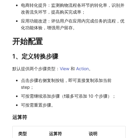
电商转化提升：监测购物流程各环节的转化率，识别并
常见问题
自定义 View
环境变量
事件
工作空间内置 API Key
观测云费用中心服务协议
手动兼容接入
tvOS 数据采集
自定义事件通知模板
Teams
敏感数据脱敏
使用量限制更新
改善流失环节，提高购买完成率；
应用功能改进：评估用户在应用内完成任务的流程，优
Resource Hook
成员管理
异常追踪
角色管理
观测云移动应用隐私政策
监控器内部原理
Telegram Bot
工作空间
上传空间图片相关资源
化功能体验，增强用户留存。
WebSocket 长连接采集
角色管理
故障中心
Issue
观测云移动 SDK 隐私政策
工作空间自定义配置
获取图片相关资源
开始配置
FAQ
API Keys 管理
错误中心
分组管理
数据处理协议（DPA）
属性声明
自定义工作空间绑定信息
1、定义转换步骤
更新日志
Client Token 管理
基础设施
Issue 等级
观测云账号注销须知
跨空间授权
修改品牌标识
默认提供两个步骤类型：
View
和
Action
。
黑名单
统一目录
模板管理
观测云费用中心账号注销须知
跨站点授权
工作空间-查询索引信息列表
点击步骤右侧复制按钮，即可直接复制添加当前
step；
数据转发
日志
数据查询
观测云 Obsy AI 智能服务使用协议
账号管理
工作空间-索引模板配置
可按需继续添加步骤（❗️最多可添加 10 个步骤）；
数据访问
指标
登录映射规则
可按需重置步骤。
正则表达式
用户访问监测
场景-仪表板
运算符
审计事件
可用性监测
链路追踪
类型
运算符
说明