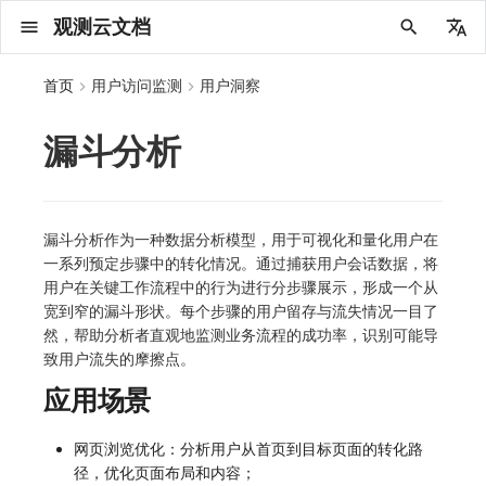
观测云文档
中文
首页
用户访问监测
用户洞察
English
漏斗分析
2025 年
概念先解
注册免费版
安装并使用 DataKit
更新日志
DQL 查询入口
管理 Pipelines
仪表板
创建/编辑笔记
所有事件
创建错误投递规则
创建 Issue
故障列表
主机
新建实体对象
指标采集
日志采集
数据采集
Web 应用接入
更新日志
更新日志
更新日志
更新日志
更新日志
更新日志
更新日志
快速开始
更新日志
快速开始
快速开始
Session（会话）
Web
SourceMap 配置
数据拦截与修改
拨测任务
新建检测规则
数据采集
监控器
账号设置
应用列表
查看器
Obsy Copilot
Agent 管理
OWL CLI
公共请求参数
Func 托管版
数据存储策略
费用结算方式
名词解释
发布历史
公共请求参数
关于内置角色的说明
观测云商业版订阅协议
从官网注册商业版
在 Linux 上安装
2025
主机安装
服务管理
主配置
HTTP API
DBSCAN
PromQL 快速上手
快速开始
列表管理
图表类型
变量查询
快速搭建
绑定内置视图
等级定义
等级定义
类型
总览
数据上报
日志列表
日志索引
关联 Web 应用访问
性能指标
手动安装
用户标识
自定义用户标识
SDK 初始化
自定义标签
SDK 初始化
自定义标签使用
SDK 初始化
自定义标签与全局上下文
SDK 初始化
自定义标签使用
SDK 初始化
自定义标签使用
SDK 初始化
小程序 JS SDK 远程配置
SDK 初始化
自定义标签使用
SDK 初始化
桌面 UI 框架
隐私与数据脱敏
SDK 初始化
自定义标签
SDK 初始化
自定义标签使用
如何接入会话重放
Android 会话重放
API 拨测
官方检测库
语法
官方模板库
应用智能检测
新建 SLO
新建告警策略
钉钉机器人
关键指标
邀请成员
权限清单
Open API
新建转发规则
模版库
创建扫描规则
SAML
Status Page
新建 Agent 监测应用
搜索
保存快照
可观测分析
Agent 创建
手动安装
快速开始
仪表板
未恢复事件列出
频道
故障列表
错误中心
基础设施
实体列表
聚类查询
获取指标集相关信息
应用
拨测任务
监控器
应用
字段管理
列出
DQL 数据异步查询
列出
获取账单计费项消费累计
获取时序趋势图
AWS
一般图表数据返回
基础
计费产生逻辑
费用中心账号结算
注册与版本
2025 年
部署必读
如何开始
部署配置手册
计量数据结构与使用
列出
列出
列出
列出
新建
初始化并获取
列出
获取
列出
有效的等级列表
模版-列出
DQL数据查询
添加映射配置
标识ID导入
apm 服务列出
在线 Datakit 列表
2024 年
客户价值
注册商业版
快速创建仪表板
DataKit 安装
DQL 函数
Pipeline 手册
可视化图表
Chart Block 配置说明
未恢复事件
错误列表
管理 Issue
故障详情
容器
实体列表
指标分析
浏览器日志采集
服务
前端框架插件接入
应用接入
快速开始
迁移指南
快速开始
快速开始
快速开始
快速开始
应用接入
快速开始
应用接入
应用接入
View（页面）
移动端
脚本上传 sourcemap
页面性能
概览
管理检测规则
查看器
智能监控
偏好设置
查看器
快照
套餐与积分
我的任务
OWL MCP Server
公共响应结构
云账号管理
商业版
常见问题
登录方式
私有化版本说明
公共响应结构
未恢复事件查询
观测云专属版订阅协议
从云厂商注册商业版
在 Windows 上安装
2021~2024
容器安装
状态查看
采集器配置
文档撰写
本地 Func 如何上报自定义高级函数
基础和原理
页面管理
图表配置
对象映射
列表管理
Issue 发现
等级映射
分析看板
拓扑
日志详情
原生直写索引
配置应用性能监测采样
服务拓扑
自动注入
全局 Context
自定义添加额外的数据TAG
RUM 配置
自定义采集规则
RUM 配置
数据采集自定义规则
RUM 配置
数据采集脱敏
RUM 配置
数据采集自定义规则
RUM 配置
数据采集自定义规则
RUM 配置
自定义标签与 BridgeContext
RUM 配置
数据采集自定义规则
RUM 配置
WebView2
自定义标签
RUM 配置
自定义采集规则
RUM 配置
数据采集脱敏
如何接入 canvas 录制
iOS 会话重放
网络路径拨测
自定义创建
内置函数
检测规则
云账单智能监控
管理 SLO
管理告警策略
企业微信机器人
功能菜单
常见问题
管理转发规则
管理扫描规则
OIDC
工单管理
新建 LLM 监测应用
筛选
分享快照
数据检索
Agent 容器安装
自动安装
工具清单
仪表板轮播
获取事件内容
Issue
值班
错误中心规则
资源目录
拓扑图
索引
聚合生成指标
SourceMap
自建节点管理
SLO
全局标签
新建
DQL 数据查询(旧版)
执行外部函数
获取账单信息
生成认证 code
阿里云
拓扑图数据返回
云同步脚本集
计费价格明细
阿里云账号结算
结算与账单
2024 年
如何申请 License
升级商业版
运维FAQ
获取
创建
添加成员
创建
获取
修改
修改ISSUE
创建
模版-获取模版详情
修改映射配置
service map
2023 年
版本区分
开始使用监控器
DataKit 使用
高级函数
视图变量
变更事件
错误规则详情
分析看板
故障分析看板
进程
实体详情
指标管理
小程序日志采集
分析看板
SSR 框架下接入
远程配置与强制采样
应用接入
快速开始
应用接入
应用接入
应用接入
应用接入
配置说明
应用接入
配置说明
配置说明
Resource（资源）
Webpack 上传 sourcemap
内容安全策略
查看器
信号
概览
SLO
其他设置
分析看板
自动化
故障排查
接口签名认证
外部数据源
企业版
账户概览
产品部署
签名认证
拓扑图图表接口
观测云免费版订阅协议
在 macOS 上安装
批量安装
更新
选举配置
Platypus 语法
图表查询
页面管理
通知策略
故障自动分析
网络流
外部索引
应用性能监测关联日志
服务详情
查看器
添加自定义 Action
自定义添加 Action
Log 配置
数据采集脱敏
Log 配置
数据采集脱敏
Log 配置
动态配置与动态更新地址
Log 配置
数据采集脱敏
Log 配置
数据采集脱敏
Log 配置
数据采集脱敏
Log 配置
Log 配置
Electron
自定义采集规则
Log 配置
Log 配置
原生与 Unity 混合开发
故障排除
Flutter 会话重放
多步拨测
自定义模板库
主机智能检测
SLO 详情
告警聚合通知模板
飞书机器人
日志延迟可见
FAQ
角色映射
时间控件
资源生成
Agent 服务运维
快速开始
笔记
手动恢复事件
日程
配置管理
数据转发
智能巡检
成员管理
分享
DQL 数据查询
获取账户余额
华为云
亚马逊云账号结算
2023 年
基础设施部署
SSO 管理
使用FAQ
新增
获取
修改
获取
修改
列出
修改
模版-导入自定义系统模版
映射配置列出
漏斗分析作为一种数据分析模型，用于可视化和量化用户在
一系列预定步骤中的转化情况。通过捕获用户会话数据，将
2022 年
常见问题
开启 APM 链路追踪
DataKit 配置
DQL VS 其它查询语言
报告
智能监控事件
常见问题
日程
值班
数据库
实体类型管理
生成指标
日志查看器
链路
Electron 应用接入
基于 Uniapp 开发框架的小程序接入
配置说明
应用接入
配置说明
配置说明
配置说明
配置说明
高级场景
配置说明
高级场景
高级场景
Action（操作）
Vite 上传 sourcemap
自建节点管理
执行日志
静默管理
空间设置
任务接入
更新日志
使用限制
脚本市场
常见问题
支持中心
开始使用
前台账号
单位说明
观测云 SaaS 服务等级协议
在 Kubernetes 上安装
离线安装
DQL 查询
代理配置
内置函数
图表 JSON
故障聚合规则
设备
上报自定义 Error
自定义添加 Error
Trace 配置
WebView 监测
Trace 配置
URLSession 自定义 Network 采集
Trace 配置
WebView 数据监测
Trace 配置
动态配置与动态更新地址
Trace 配置
WebView 数据监测
Trace 配置
WebView 数据监测
Trace 配置
Trace 配置
Trace 配置
Trace 配置
React Native 会话重放
浏览器拨测
监控器列表
Kubernetes 智能检测
Webhook 自定义
常见问题
维度分析
知识服务
Agent 正向代理配置
工具清单
新版笔记
创建事件
配置管理
数据访问
静默配置
角色管理
删除
同组织 Trace 查询
作废认证 code
腾讯云
华为云账号结算
2022 年
开始安装
管理后台手册
升级观测云
修改
修改
更换空间拥有者
轮换工作空间 Token
列出
批量删除
管理工作空间
模版-删除自定义模版
删除映射配置
用户在关键工作流程中的行为进行分步骤展示，形成一个从
宽到窄的漏斗形状。每个步骤的用户留存与流失情况一目了
2021 年
DataKit 开发手册
笔记
事件详情
配置管理
配置管理
网络
全景拓扑图
常见问题
BPF 网络日志
错误追踪
采集数据说明
应用数据采集
高级场景
配置说明
高级场景
高级场景
高级场景
高级场景
应用数据采集
框架接入
应用数据采集
故障排查
Long Task（长任务）
常见问题
Arbiter
告警策略
MFA 管理
用量统计
请求示例
账单管理
运维手册
管理后台账号
飞书 SSO（OIDC）配置说明
法律声明
以 Kubernetes helm 方式安装
其它命令
DataKit Operator
附加功能
图表链接
Webhook配置
网络路径
动态配置与动态更新地址
动态配置与动态更新地址
符号文件上传
原生与 Flutter 混合开发
恢复监控器
日志智能检测
简单 HTTP 请求
显示列
技能
命令参考
查看器
告警策略
API Key 管理
取消快照/图表分享
Azure
激活产品
容量规划
启用/禁用
启用/禁用
修改
删除
删除
模版-批量删除自定义模版
开关状态设置
然，帮助分析者直观地监测业务流程的成功率，识别可能导
致用户流失的摩擦点。
2020 年
查看器
常见问题
常见问题
资源目录
错误追踪
Profiling
采样配置
应用数据采集
高级场景
应用数据采集
应用数据采集
应用数据采集
应用数据采集
故障排查
高级场景
故障排查
Error（错误）
通知对象管理
属性声明
Agent 版本历史
OpenAPI SDK
账户管理
扩展使用
工作空间成员
SourceMap 分片上传
数据安全保密协议
自定义用户访问监测 SDK 采集数据内容
Docker 安装
故障排查
其它配置方式
性能基准和优化
事件关联
符号文件上传
符号文件上传
WebView 数据监测
Publish Package 相关配置
运算符
用户访问智能检测
短信
MCP 服务
内置视图
通知对象管理
黑名单
DataWay
删除
删除
批量设置故障 AI 自动分析配置
批量删除
获取开关状态信息
应用场景
2019 年
内置视图
常见问题
索引
用户操作 Action
故障排查
应用数据采集
故障排查
故障排查
故障排查
故障排查
应用数据采集
常见问题
字段管理
Obscli
公共错误定义
工作空间管理
工作空间
部署版跨站点授权
数据安全协议
Datakit Operator
虚拟互联网接入
隐私与权限说明
Widget Extension 数据采集
原生与 React Native 混合开发
真值表
语音电话
消息渠道
服务管理
Pipelines
部署方案
修改品牌标识
删除
网页浏览优化：分析用户从首页到目标页面的转化路
常见问题
跨工作空间索引查询
自定义数据与事件
故障排查
故障排查
全局标签
场景
常见问题
工作空间 API Key
同组织跨工作空间 Trace 查询
观测云费用中心用户充值协议
性能展示
Content Provider 设置
WebView 数据监测
Android Resource 手动配置
事件等级
Slack
Agent 协作（A2A）
服务性能
数据访问
使用量限制查询
径，优化页面布局和内容；