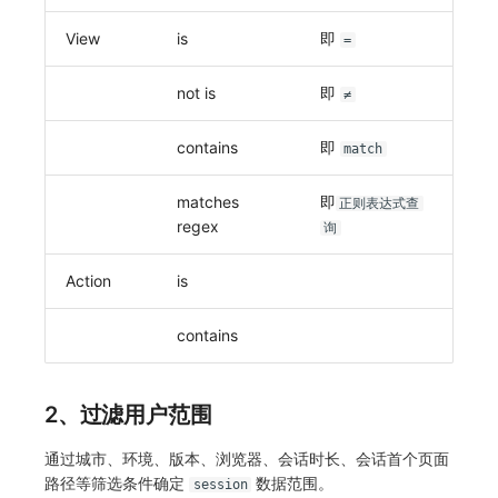
分享管理
监控
DataKit清单
View
is
即
=
跨工作空间授权
LLM监测
not is
即
≠
字段展示权限
管理
contains
即
match
敏感数据扫描
快照管理
matches
即
实验室
DQL 数据查询
正则表达式查
regex
询
SSO 管理
Func 函数
Action
is
支持中心
账单分析
contains
免登录 Token
图表图片
2、过滤用户范围
通过城市、环境、版本、浏览器、会话时长、会话首个页面
路径等筛选条件确定
数据范围。
session