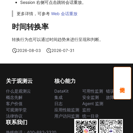
Session 右侧可点击跳转会话重放。
更多详情，可参考
Web 会话重放
时间转换率
转换行为也可以通过时间趋势来进行呈现和判断。
2026-08-03
2026-07-31
关于观测云
核心能力
什么是观测云
DataKit
可用性监测
错误中心
概念先解
集成
安全监测
故障中心
客户价值
日志
Agent 监测
可观测学堂
应用性能监测
监控
法律协议
用户访问监测
统一目录
联系我们
热线电话：400-882-3320