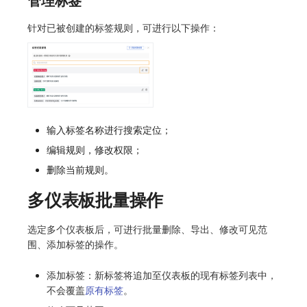
管理标签
SourceMap
分享管理
监控
DataKit清单
桑基图
针对已被创建的标签规则，可进行以下操作：
自定义环境变量
跨工作空间授权
LLM监测
数据列表
其他
字段展示权限
管理
告警统计图
敏感数据扫描
快照管理
监控器总览
实验室
DQL 数据查询
文本
输入标签名称进行搜索定位；
编辑规则，修改权限；
SSO 管理
Func 函数
视频
删除当前规则。
支持中心
账单分析
图片
多仪表板批量操作
免登录 Token
命令面板
选定多个仪表板后，可进行批量删除、导出、修改可见范
图表图片
IFrame
围、添加标签的操作。
仪表板列表
添加标签：新标签将追加至仪表板的现有标签列表中，
不会覆盖
原有标签
。