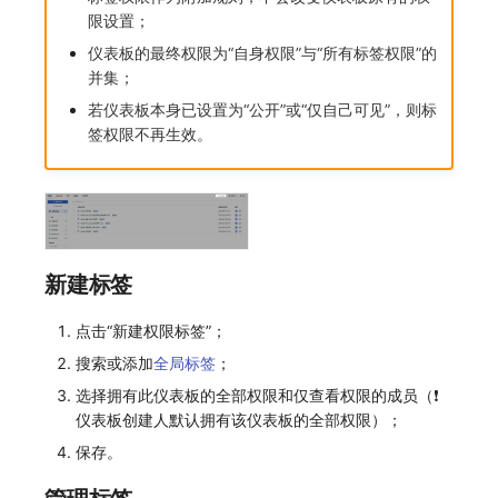
限设置；
常见问题
macOS
环境变量
事件
工作空间内置 API Key
观测云费用中心服务协议
散点图
自定义 View
自定义事件通知模板
Teams
敏感数据脱敏
使用量限制更新
仪表板的最终权限为“自身权限”与“所有标签权限”的
并集；
Windows
成员管理
异常追踪
角色管理
观测云移动应用隐私政策
气泡图
Resource Hook
监控器内部原理
Telegram Bot
工作空间
上传空间图片相关资源
若仪表板本身已设置为“公开”或“仅自己可见”，则标
C++
角色管理
故障中心
Issue
观测云移动 SDK 隐私政策
直方图
WebSocket 长连接采集
工作空间自定义配置
获取图片相关资源
签权限不再生效。
Unity
API Keys 管理
错误中心
分组管理
数据处理协议（DPA）
矩形树图
FAQ
属性声明
自定义工作空间绑定信息
查看器
Client Token 管理
基础设施
Issue 等级
观测云账号注销须知
蜂窝图
更新日志
跨空间授权
修改品牌标识
分析看板
黑名单
统一目录
模板管理
观测云费用中心账号注销须知
热力图
跨站点授权
工作空间-查询索引信息列表
新建标签
会话重放
数据转发
日志
数据查询
观测云 Obsy AI 智能服务使用协议
拓扑图
账号管理
工作空间-索引模板配置
点击“新建权限标签”；
搜索或添加
全局标签
；
用户洞察
数据访问
指标
登录映射规则
SLO
选择拥有此仪表板的全部权限和仅查看权限的成员（❗️
数据访问
正则表达式
用户访问监测
场景-仪表板
仪表盘
仪表板创建人默认拥有该仪表板的全部权限）；
保存。
自建追踪
审计事件
可用性监测
链路追踪
漏斗图