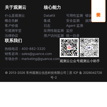
关于观测云
核心能力
什么是观测云
DataKit
可用性监测
错误中心
概念先解
集成
安全监测
故障中心
客户价值
日志
Agent 监测
可观测学堂
应用性能监测
监控
法律协议
用户访问监测
统一目录
联系我们
热线电话：400-882-3320
销售咨询：sales@guance.com
市场合作：marketing@guance.com
观测云公众号
观测云小助手
© 2013-2026 常州观测云信息科技有限公司 |
苏 ICP 备 2026042728
号-2