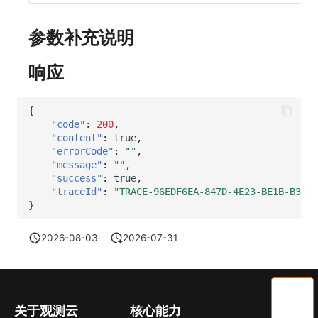
SourceMap
分享管理
DataKit清单
获取当前工作空间信息
参数补充说明
自定义环境变量
跨工作空间授权
获取同组织工作空间简化列表
响应
其他
字段展示权限
轮换当前工作空间 Token
敏感数据扫描
{
"code"
:
200
,
实验室
"content"
:
true
,
"errorCode"
:
""
,
SSO 管理
"message"
:
""
,
"success"
:
true
,
支持中心
"traceId"
:
"TRACE-96EDF6EA-847D-4E23-BE1B-B3872
}
2026-08-03
2026-07-31
关于观测云
核心能力