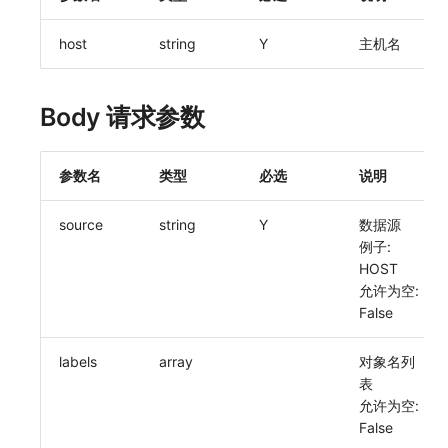
常见问题
macOS
环境变量
敏感数据脱敏
工作空间内置 API Key
观测云费用中心服务协议
自定义 View
自定义事件通知模板
Teams
等级 列出
回复 修改
统一目录实体类型详情
启用/禁用 索引配置
获取非日志文本数据 Tags 信息
上传单个文件内容
官方节点列出
删除
功能菜单获取 v2
使用量限制更新
host
string
Y
主机名
Windows
成员管理
工作空间
角色管理
观测云移动应用隐私政策
Resource Hook
监控器内部原理
Telegram Bot
自定义等级 添加
故障操作记录 查询
统一目录实体类型创建
删除索引
启用/禁用
功能菜单设置 v2
上传空间图片相关资源
Body 请求参数
C++
角色管理
工作空间自定义配置
Issue
观测云移动 SDK 隐私政策
WebSocket 长连接采集
自定义等级 修改
附件上传
统一目录实体类型修改
上传空间图片
获取图片相关资源
Unity
API Keys 管理
属性声明
分组管理
数据处理协议（DPA）
FAQ
自定义等级 删除
附件删除
统一目录实体类型删除
设置空间自定义信息
自定义工作空间绑定信息
参数名
类型
必选
说明
查看器
Client Token 管理
跨空间授权
Issue 等级
观测云账号注销须知
更新日志
默认配置状态 获取
附件下载
获取角色敏感数据脱敏字段
修改品牌标识
source
string
Y
数据源
分析看板
黑名单
跨站点授权
模板管理
观测云费用中心账号注销须知
默认配置状态修改
敏感数据脱敏测试
工作空间-查询索引信息列表
例子:
HOST
会话重放
数据转发
账号管理
数据查询
观测云 Obsy AI 智能服务使用协议
附件上传
站点列出
工作空间-索引模板配置
允许为空:
False
用户洞察
数据访问
登录映射规则
附件删除
可查看空间列表
labels
array
对象名列
数据访问
正则表达式
场景-仪表板
附件下载
修改空间的数据保留时长
表
允许为空:
自建追踪
审计事件
链路追踪
获取当前租户信息
False