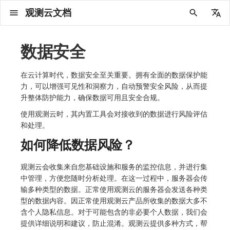
观测云文档
中文
English
数据安全
2025 年
概念先解
注册免费版
安装并使用 DataKit
更新日志
DQL 查询入口
管理 Pipelines
仪表板
创建/编辑笔记
所有事件
创建错误投递规则
创建 Issue
故障列表
主机
新建实体对象
指标采集
日志采集
数据采集
Web
拨测任务
新建检测规则
数据采集
监控器
账号设置
应用列表
查看器
Obsy Copilot
Agent 管理
OWL CLI
公共请求参数
Func 托管版
数据存储策略
费用结算方式
名词解释
发布历史
公共请求参数
关于内置角色的说明
观测云商业版订阅协议
从官网注册商业版
在 Linux 上安装
2025
主机安装
服务管理
主配置
HTTP API
DBSCAN
PromQL 快速上手
快速开始
列表管理
图表类型
变量查询
快速搭建
绑定内置视图
等级定义
等级定义
类型
总览
数据上报
日志列表
日志索引
关联 Web 应用访问
性能指标
手动安装
Web 应用接入
更新日志
更新日志
更新日志
更新日志
更新日志
更新日志
更新日志
快速开始
更新日志
快速开始
快速开始
Session（会话）
Web
会话热图
SourceMap 配置
数据拦截与修改
API 拨测
官方检测库
语法
官方模板库
应用智能检测
新建 SLO
新建告警策略
钉钉机器人
关键指标
邀请成员
权限清单
Open API
新建转发规则
模版库
创建扫描规则
SAML
Status Page
新建 Agent 监测应用
搜索
保存快照
可观测分析
Agent 创建
手动安装
快速开始
仪表板
未恢复事件列出
频道
故障列表
错误中心
基础设施
实体列表
聚类查询
获取指标集相关信息
应用
拨测任务
监控器
应用
字段管理
列出
DQL 数据异步查询
列出
获取账单计费项消费累计
获取时序趋势图
AWS
一般图表数据返回
基础
计费产生逻辑
费用中心账号结算
注册与版本
2025 年
部署必读
如何开始
部署配置手册
计量数据结构与使用
列出
列出
列出
列出
新建
初始化并获取
列出
获取
列出
有效的等级列表
模版-列出
DQL数据查询
添加映射配置
标识ID导入
apm 服务列出
在线 Datakit 列表
在云计算时代，数据安全至关重要。拥有全面的数据保护能
力，可以增强可见性和洞察力，自动预警安全风险，从而提
2024 年
客户价值
注册商业版
快速创建仪表板
DataKit 安装
DQL 函数
Pipeline 手册
可视化图表
Chart Block 配置说明
未恢复事件
错误列表
管理 Issue
故障详情
容器
实体列表
指标分析
浏览器日志采集
服务
小程序
概览
管理检测规则
查看器
智能监控
偏好设置
查看器
快照
套餐与积分
我的任务
OWL MCP Server
公共响应结构
云账号管理
商业版
常见问题
登录方式
私有化版本说明
公共响应结构
未恢复事件查询
观测云专属版订阅协议
从云厂商注册商业版
在 Windows 上安装
2021~2024
容器安装
状态查看
采集器配置
文档撰写
本地 Func 如何上报自定义高级函数
基础和原理
页面管理
图表配置
对象映射
列表管理
Issue 发现
等级映射
分析看板
拓扑
日志详情
原生直写索引
配置应用性能监测采样
服务拓扑
自动注入
前端框架插件接入
应用接入
快速开始
迁移指南
快速开始
快速开始
快速开始
快速开始
应用接入
快速开始
应用接入
应用接入
View（页面）
移动端
漏斗分析
脚本上传 sourcemap
页面性能
网络路径拨测
自定义创建
内置函数
检测规则
云账单智能监控
管理 SLO
管理告警策略
企业微信机器人
功能菜单
常见问题
管理转发规则
管理扫描规则
OIDC
工单管理
新建 LLM 监测应用
筛选
分享快照
数据检索
Agent 容器安装
自动安装
工具清单
仪表板轮播
获取事件内容
Issue
值班
错误中心规则
资源目录
拓扑图
索引
聚合生成指标
SourceMap
自建节点管理
SLO
全局标签
新建
DQL 数据查询(旧版)
执行外部函数
获取账单信息
生成认证 code
阿里云
拓扑图数据返回
云同步脚本集
计费价格明细
阿里云账号结算
结算与账单
2024 年
如何申请 License
升级商业版
运维FAQ
获取
创建
添加成员
创建
获取
修改
修改ISSUE
创建
模版-获取模版详情
修改映射配置
service map
升整体防护能力，确保数据可用且安全合规。
2023 年
版本区分
开始使用监控器
DataKit 使用
高级函数
视图变量
变更事件
错误规则详情
分析看板
故障分析看板
进程
实体详情
指标管理
小程序日志采集
分析看板
Android
查看器
信号
概览
SLO
其他设置
分析看板
自动化
故障排查
接口签名认证
外部数据源
企业版
账户概览
产品部署
签名认证
拓扑图图表接口
观测云免费版订阅协议
在 macOS 上安装
批量安装
更新
选举配置
Platypus 语法
图表查询
页面管理
通知策略
故障自动分析
网络流
外部索引
应用性能监测关联日志
服务详情
查看器
SSR 框架下接入
远程配置与强制采样
应用接入
快速开始
应用接入
应用接入
应用接入
应用接入
配置说明
应用接入
配置说明
配置说明
Resource（资源）
Webpack 上传 sourcemap
内容安全策略
多步拨测
自定义模板库
主机智能检测
SLO 详情
告警聚合通知模板
飞书机器人
日志延迟可见
FAQ
角色映射
时间控件
资源生成
Agent 服务运维
快速开始
笔记
手动恢复事件
日程
配置管理
数据转发
智能巡检
成员管理
分享
DQL 数据查询
获取账户余额
华为云
亚马逊云账号结算
2023 年
基础设施部署
SSO 管理
使用FAQ
新增
获取
修改
获取
修改
列出
修改
模版-导入自定义系统模版
映射配置列出
使用观测云时，其内置工具会对接收到的数据进行风险评估
和处理。
2022 年
常见问题
开启 APM 链路追踪
DataKit 配置
DQL VS 其它查询语言
报告
智能监控事件
常见问题
日程
值班
数据库
实体类型管理
生成指标
日志查看器
链路
iOS/tvOS/macOS
自建节点管理
执行日志
静默管理
空间设置
任务接入
更新日志
使用限制
脚本市场
常见问题
支持中心
开始使用
前台账号
单位说明
观测云 SaaS 服务等级协议
在 Kubernetes 上安装
离线安装
DQL 查询
代理配置
内置函数
图表 JSON
故障聚合规则
设备
Electron 应用接入
基于 Uniapp 开发框架的小程序接入
配置说明
应用接入
配置说明
配置说明
配置说明
配置说明
高级场景
配置说明
高级场景
高级场景
Action（操作）
Vite 上传 sourcemap
浏览器拨测
监控器列表
Kubernetes 智能检测
Webhook 自定义
常见问题
维度分析
知识服务
Agent 正向代理配置
工具清单
新版笔记
创建事件
配置管理
数据访问
静默配置
角色管理
删除
同组织 Trace 查询
作废认证 code
腾讯云
华为云账号结算
2022 年
开始安装
管理后台手册
升级观测云
修改
修改
更换空间拥有者
轮换工作空间 Token
列出
批量删除
管理工作空间
模版-删除自定义模版
删除映射配置
如何降低数据风险？
2021 年
DataKit 开发手册
笔记
事件详情
配置管理
配置管理
网络
全景拓扑图
常见问题
BPF 网络日志
错误追踪
HarmonyOS
常见问题
Arbiter
告警策略
MFA 管理
用量统计
请求示例
账单管理
运维手册
管理后台账号
飞书 SSO（OIDC）配置说明
法律声明
以 Kubernetes helm 方式安装
其它命令
DataKit Operator
附加功能
图表链接
Webhook配置
网络路径
采集数据说明
应用数据采集
高级场景
配置说明
高级场景
高级场景
高级场景
高级场景
应用数据采集
框架接入
应用数据采集
故障排查
Long Task（长任务）
恢复监控器
日志智能检测
简单 HTTP 请求
显示列
技能
命令参考
查看器
告警策略
API Key 管理
取消快照/图表分享
Azure
激活产品
容量规划
启用/禁用
启用/禁用
修改
删除
删除
模版-批量删除自定义模版
开关状态设置
观测云会收集来自您基础设施和服务的监控信息，并进行集
中管理，方便您随时分析处理。在这一过程中，服务器会传
2020 年
查看器
常见问题
常见问题
资源目录
错误追踪
Profiling
React Native
通知对象管理
属性声明
Agent 版本历史
OpenAPI SDK
账户管理
扩展使用
工作空间成员
SourceMap 分片上传
数据安全保密协议
Docker 安装
故障排查
其它配置方式
性能基准和优化
事件关联
采样配置
应用数据采集
高级场景
应用数据采集
应用数据采集
应用数据采集
应用数据采集
故障排查
高级场景
故障排查
Error（错误）
运算符
用户访问智能检测
短信
MCP 服务
内置视图
通知对象管理
黑名单
DataWay
删除
删除
批量设置故障 AI 自动分析配置
批量删除
获取开关状态信息
自定义用户访
输多种类型的数据。正常使用观测云的服务器会发送各种类
型的数据内容。因正常使用观测云产品所收集的数据大多不
2019 年
内置视图
常见问题
索引
Flutter
常见问题
字段管理
Obscli
公共错误定义
工作空间管理
工作空间
部署版跨站点授权
数据安全协议
Datakit Operator
虚拟互联网接入
用户操作 Action
故障排查
应用数据采集
故障排查
故障排查
故障排查
故障排查
应用数据采集
真值表
语音电话
消息渠道
服务管理
Pipelines
部署方案
修改品牌标识
删除
含个人隐私信息。对于可能包含的非必要个人数据，我们会
常见问题
跨工作空间索引查询
UniApp
全局标签
场景
常见问题
工作空间 API Key
同组织跨工作空间 Trace 查询
观测云费用中心用户充值协议
提供详细说明和建议，防止混淆。观测云提供多种方式，帮
性能展示
自定义数据与事件
故障排查
故障排查
事件等级
Slack
Agent 协作（A2A）
服务性能
数据访问
使用量限制查询