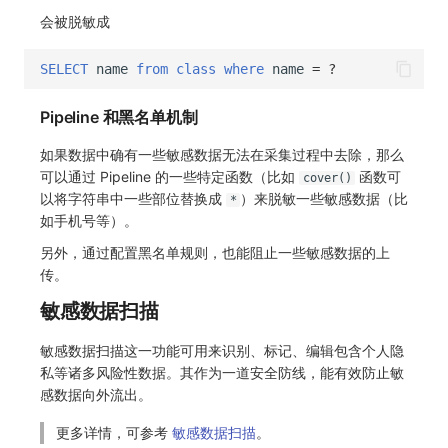
SourceMap
分享管理
监控
DataKit清单
会被脱敏成
自定义环境变量
跨工作空间授权
LLM监测
SELECT
name
from
class
where
name
=
?
其他
字段展示权限
管理
Pipeline 和黑名单机制
敏感数据扫描
快照管理
如果数据中确有一些敏感数据无法在采集过程中去除，那么
可以通过 Pipeline 的一些特定函数（比如
函数可
cover()
实验室
DQL 数据查询
以将字符串中一些部位替换成
）来脱敏一些敏感数据（比
*
如手机号等）。
SSO 管理
Func 函数
另外，通过配置黑名单规则，也能阻止一些敏感数据的上
支持中心
账单分析
传。
敏感数据扫描
免登录 Token
敏感数据扫描这一功能可用来识别、标记、编辑包含个人隐
图表图片
私等诸多风险性数据。其作为一道安全防线，能有效防止敏
感数据向外流出。
更多详情，可参考
敏感数据扫描
。