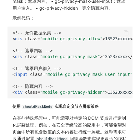
mask：遮罩内容。 • gc-privacy-mask-user-input：遮罩
用户输入。 • gc-privacy-hidden：完全隐藏内容。
示例代码：
<!-- 允许数据采集 -->
<
div
class
=
"mobile gc-privacy-allow"
>
13523xxxxx
</
di
<!-- 遮罩内容 -->
<
div
class
=
"mobile gc-privacy-mask"
>
13523xxxxx
</
div
<!-- 遮罩用户输入 -->
<
input
class
=
"mobile gc-privacy-mask-user-input"
va
<!-- 隐藏内容 -->
<
div
class
=
"mobile gc-privacy-hidden"
>
13523xxxxx
</
d
使用
实现自定义节点屏蔽策略
shouldMaskNode
在某些特殊场景中，可能需要对特定的 DOM 节点进行定制
化屏蔽处理。例如，在安全等级较高的应用中，可能希望对
页面中所有包含数值的文本内容进行统一屏蔽。这种需求可
以通过配置
回调函数来实现更灵活的隐私
shouldMaskNode