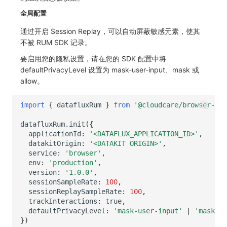
全局配置
通过开启 Session Replay，可以自动屏蔽敏感元素，使其
不被 RUM SDK 记录。
要启用您的隐私设置，请在您的 SDK 配置中将
defaultPrivacyLevel 设置为 mask-user-input、mask 或
allow。
import
{
datafluxRum
}
from
'@cloudcare/browser-rum
datafluxRum
.
init
({
applicationId
:
'<DATAFLUX_APPLICATION_ID>'
,
datakitOrigin
:
'<DATAKIT ORIGIN>'
,
service
:
'browser'
,
env
:
'production'
,
version
:
'1.0.0'
,
sessionSampleRate
:
100
,
sessionReplaySampleRate
:
100
,
trackInteractions
:
true
,
defaultPrivacyLevel
:
'mask-user-input'
|
'mask'
|
})