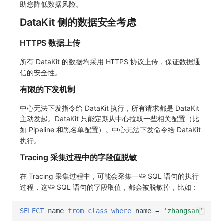
助您降低数据风险。
常见问题
macOS
环境变量
事件
工作空间内置 API Key
观测云费用中心服务协议
自定义 View
自定义事件通知模板
Teams
敏感数据脱敏
使用量限制更新
DataKit 侧的数据安全考虑
Windows
成员管理
异常追踪
角色管理
观测云移动应用隐私政策
Resource Hook
监控器内部原理
Telegram Bot
工作空间
上传空间图片相关资源
HTTPS 数据上传
C++
角色管理
故障中心
Issue
观测云移动 SDK 隐私政策
WebSocket 长连接采集
工作空间自定义配置
获取图片相关资源
所有 DataKit 的数据均采用 HTTPS 协议上传，保证数据通
信的安全性。
Unity
API Keys 管理
错误中心
分组管理
数据处理协议（DPA）
FAQ
属性声明
自定义工作空间绑定信息
有限的下发机制
查看器
Client Token 管理
基础设施
Issue 等级
观测云账号注销须知
更新日志
跨空间授权
修改品牌标识
中心无法下发指令给 DataKit 执行，所有请求都是 DataKit
主动发起。DataKit 只能定期从中心拉取一些相关配置（比
分析看板
黑名单
统一目录
模板管理
观测云费用中心账号注销须知
跨站点授权
工作空间-查询索引信息列表
如 Pipeline 和黑名单配置）。中心无法下发命令给 DataKit
执行。
会话重放
数据转发
日志
数据查询
观测云 Obsy AI 智能服务使用协议
账号管理
工作空间-索引模板配置
Tracing 采集过程中的字段值脱敏
用户洞察
数据访问
指标
登录映射规则
在 Tracing 采集过程中，可能会采集一些 SQL 语句的执行
数据访问
正则表达式
用户访问监测
场景-仪表板
过程，这些 SQL 语句的字段取值，都会被脱敏掉，比如：
自建追踪
审计事件
可用性监测
链路追踪
SELECT
name
from
class
where
name
=
'zhangsan'