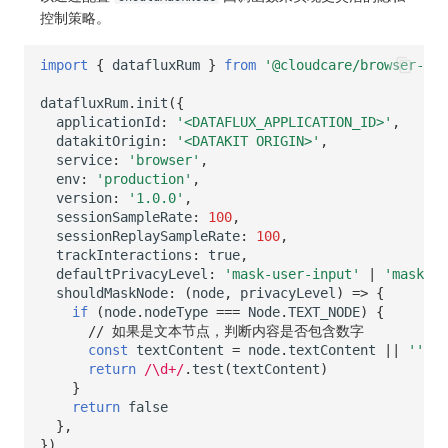
控制策略。
import
{
datafluxRum
}
from
'@cloudcare/browser-rum
datafluxRum
.
init
({
applicationId
:
'<DATAFLUX_APPLICATION_ID>'
,
datakitOrigin
:
'<DATAKIT ORIGIN>'
,
service
:
'browser'
,
env
:
'production'
,
version
:
'1.0.0'
,
sessionSampleRate
:
100
,
sessionReplaySampleRate
:
100
,
trackInteractions
:
true
,
defaultPrivacyLevel
:
'mask-user-input'
|
'mask'
|
shouldMaskNode
:
(
node
,
privacyLevel
)
=>
{
if
(
node
.
nodeType
===
Node
.
TEXT_NODE
)
{
// 如果是文本节点，判断内容是否包含数字
const
textContent
=
node
.
textContent
||
''
return
/\d+/
.
test
(
textContent
)
}
return
false
},
})