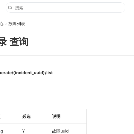
心
故障列表
录 查询
erate/{incident_uuid}/list
型
必选
说明
ng
Y
故障uuid