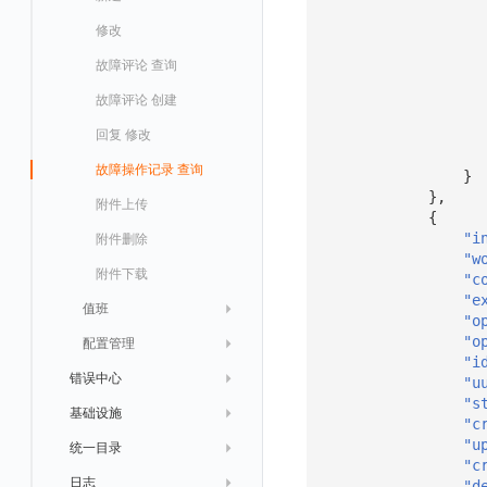
IAM Identity Center
修改
新建
新建
新建
获取
回复 创建
删除
修改
新增
修改自动发现配置
Okta
修改
修改
修改
导出
回复 修改
故障评论 查询
修改
获取自动发现配置
Keycloak
导入
删除
删除
回复 删除
故障评论 创建
删除
自动发现配置列出
导出
等级 列出
回复 修改
禁用/启用自动发现配置
自定义等级 添加
故障操作记录 查询
删除自动发现配置
}
},
自定义等级 修改
附件上传
{
"i
自定义等级 删除
附件删除
"w
默认配置状态 获取
附件下载
"c
"e
值班
默认配置状态修改
"o
"o
配置管理
附件上传
列出
"i
错误中心
附件删除
获取
等级 列出
"u
"s
基础设施
错误中心
附件下载
新建
自定义等级 添加
"c
"u
统一目录
错误中心规则
基础设施
修改
自定义等级 修改
列出
"c
日志
资源目录
实体列表
删除
自定义等级 删除
详情
列出
获取所有 label
"d