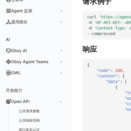
请求例子
WEBSOCKET
Arbiter
外部索引
SLO
检测规则
应用智能检测
详情页
安装 Datakit Operator
偏好设置
漏斗图
UniApp
用户操作 Action
高级场景
应用接入
应用接入
快速开始
更新日志
SDK 初始化
自定义用户访问监测 SDK 采集数据内容
Statefulset
SSL
Agent 监测
语法
SLS Logstore
静默管理
自定义模板库
云账单智能监控
新建 SLO
阈值检测
安装 Helm
curl
'https://open
其他设置
桑基图
macOS
自定义数据与事件
应用数据采集
配置说明
配置说明
应用接入
快速开始
更新日志
自定义用户标识
RUM 配置
自定义标签
Persistent Volumes
应用列表
内置函数
通用模块
-H
'DF-API-KEY: <D
Elasticsearch
告警策略
监控器列表
主机智能检测
管理 SLO
突变检测
空间设置
数据列表
Windows
自定义 View
故障排查
高级场景
高级场景
配置说明
应用接入
快速开始
快速开始
用户标识
Log 配置
自定义采集规则
SDK 初始化
SDK 初始化
自定义添加额外的数据TAG
PVC
-H
'Content-Type: 
查看器
新建 Agent 监测应用
查看器
OpenSearch
通知对象管理
恢复监控器
Kubernetes 智能检测
SLO 详情
新建告警策略
区间检测
MFA 管理
关键指标
告警统计图
C++
Resource Hook
应用数据采集
应用数据采集
高级场景
配置说明
应用接入
应用接入
更新日志
全局 Context
自定义添加 Action
Trace 配置
数据采集脱敏
RUM 配置
自定义标签使用
RUM 配置
SDK 初始化
自定义标签与全局上下文
AI
分析看板
新建 LLM 监测应用
快照
搜索
日志易
常见问题
运算符
日志智能检测
管理告警策略
钉钉机器人
区间检测 V2
属性声明
功能菜单
监控器总览
Unity
WebSocket 长连接采集
故障排查
故障排查
应用数据采集
高级场景
配置说明
配置说明
快速开始
快速开始
添加自定义 Action
自定义添加 Error
WebView 监测
Log 配置
数据采集自定义规则
Log 配置
数据采集脱敏
RUM 配置
自定义标签使用
SDK 初始化
响应
Obsy AI
筛选
保存快照
火山引擎 TLS
真值表
用户访问智能检测
告警聚合通知模板
企业微信机器人
离群检测
字段管理
日志延迟可见
文本
查看器
FAQ
故障排查
应用数据采集
高级场景
高级场景
应用接入
应用接入
快速开始
上报自定义 Error
Trace 配置
数据采集脱敏
Trace 配置
Log 配置
数据采集自定义规则
RUM 配置
自定义标签使用
SDK 初始化
SDK 初始化
动态配置与动态更新地址
动态配置与动态更新地址
时间控件
分享快照
Obsy Copilot
Obsy Agent Teams
事件等级
飞书机器人
日志检测
全局标签
视频
分析看板
更新日志
故障排查
应用数据采集
应用数据采集
配置说明
配置说明
应用接入
Session（会话）
符号文件上传
WebView 数据监测
Trace 配置
数据采集脱敏
Log 配置
数据采集自定义规则
RUM 配置
RUM 配置
自定义标签使用
小程序 JS SDK 远程配置
URLSession 自定义 Network 采集
{
维度分析
套餐与积分
可观测分析
"code"
:
200
,
Agent 管理
自定义事件通知模板
Webhook 自定义
进程异常检测
OWL
环境变量
图片
会话重放
故障排查
故障排查
框架接入
高级场景
配置说明
View（页面）
隐私与权限说明
Trace 配置
数据采集脱敏
Log 配置
Log 配置
数据采集自定义规则
SDK 初始化
SDK 初始化
动态配置与动态更新地址
动态配置与动态更新地址
自定义标签与 BridgeContext
"content"
:
{
显示列
数据检索
我的任务
监控器内部原理
简单 HTTP 请求
Agent 创建
基础设施存活检测 V2
Webhook 自定义 Body 模板
"data"
:
[
成员管理
OWL CLI
命令面板
用户洞察
高级场景
应用数据采集
高级场景
Resource（资源）
Web
Content Provider 设置
符号文件上传
符号文件上传
WebView 数据监测
Trace 配置
数据采集脱敏
Trace 配置
RUM 配置
桌面 UI 框架
RUM 配置
自定义标签
SDK 初始化
{
资源生成
开放能力
自动化
短信
Agent 容器安装
应用性能指标检测
角色管理
OWL MCP Server
邀请成员
手动安装
IFrame
数据访问
应用数据采集
故障排查
故障排查
Action（操作）
移动端
会话热图
手动兼容接入
WebView 数据监测
WebView 数据监测
Log 配置
WebView2
隐私与数据脱敏
Log 配置
自定义采集规则
RUM 配置
自定义标签使用
如何接入会话重放
Widget Extension 数据采集
原生与 Flutter 混合开发
"i
知识服务
"w
任务接入
语音电话
Agent 服务运维
用户访问指标检测
Open API
API Keys 管理
故障排查
权限清单
自动安装
快速开始
仪表板列表
自建追踪
故障排查
Long Task（长任务）
漏斗分析
WebView 数据监测
Trace 配置
Electron
自定义标签
Trace 配置
Log 配置
数据采集脱敏
如何接入 canvas 录制
Android 会话重放
Publish Package 相关配置
原生与 React Native 混合开发
"c
用量统计
Slack
Agent 正向代理配置
组合检测
"e
Client Token 管理
更新日志
Open API
快速开始
工具清单
SourceMap
公共请求参数
Error（错误）
tvOS 数据采集
自定义采集规则
Trace 配置
原生与 Unity 混合开发
故障排除
iOS 会话重放
Android Resource 手动配置
Agent 版本历史
Teams
技能
可用性数据检测
黑名单
常见问题
工具清单
自定义环境变量
公共响应结构
SourceMap 配置
Flutter 会话重放
Obscli
Telegram Bot
MCP 服务
网络数据检测
数据转发
命令参考
其他
接口签名认证
脚本上传 sourcemap
React Native 会话重放