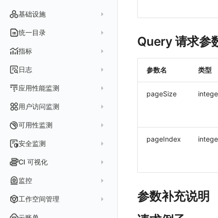
智能监控事件
logging
错误规则详情
管理 Issue
故障列表
内置视图
图表链接
快速搭建
概览图
表达式查询
基础设施
事件详情
pyspy
常见问题
分析看板
故障详情
常见问题
事件关联
列表管理
绑定内置视图
排行榜
DQL 查询
默认链接
主机
统一目录
常见问题
Query 请求参
日程
故障分析看板
页面管理
表格图
PromQL 查询
自定义链接
容器
新建实体对象
指标
配置管理
值班
中国地图
数据源查询
场景示例
进程
类型
实体列表
指标采集
日志
参数名
类型
等级定义
配置管理
世界地图
数据库
分析看板
Containers
实体详情
指标分析
日志采集
Issue 发现
应用性能监测
常见问题
等级定义
散点图
网络
Kubernetes
pageSize
intege
实体类型管理
指标管理
浏览器日志采集
通知策略
数据采集
等级映射
用户访问监测
气泡图
资源目录
总览
Pods
全景拓扑图
生成指标
小程序日志采集
服务
关联 Web 应用访问
故障自动分析
直方图
Web
常见问题
拓扑
数据上报
Services
可用性监测
常见问题
日志查看器
分析看板
配置应用性能监测采样
性能指标
故障聚合规则
矩形树图
小程序
Web 应用接入
pageIndex
intege
网络流
Deployments
拨测任务
安全监测
BPF 网络日志
日志列表
链路
应用性能监测关联日志
服务拓扑
Webhook配置
蜂窝图
Android
前端框架插件接入
更新日志
设备
Nodes
概览
API 拨测
新建检测规则
CI 可视化
错误追踪
日志详情
错误追踪
服务详情
手动安装
Java 日志关联链路数据
热力图
iOS/tvOS/macOS
SSR 框架下接入
应用接入
更新日志
网络路径
Replica Sets
查看器
网络路径拨测
HTTP
管理检测规则
官方检测库
数据采集
索引
监控
Profiling
自动注入
在主机上部署
Python 日志关联链路数据
拓扑图
HarmonyOS
Electron 应用接入
远程配置与强制采样
快速开始
更新日志
Jobs
自建节点管理
多步拨测
ICMP
信号
自定义创建
参数补充说明
查看器
跨工作空间索引查询
日志索引
监控器
查看器
在 Kubernetes 上部署
在主机上部署
工作空间管理
SLO
React Native
采集数据说明
应用接入
迁移指南
更新日志
基于 Uniapp 开发框架的小程序接入
Cron Jobs
常见问题
浏览器拨测
TCP
执行日志
概览
常见问题
原生直写索引
智能监控
官方模板库
列表
在 Kubernetes 上部署
账号设置
仪表盘
Flutter
采样配置
应用数据采集
配置说明
快速开始
快速开始
更新日志
云账单
Daemonset