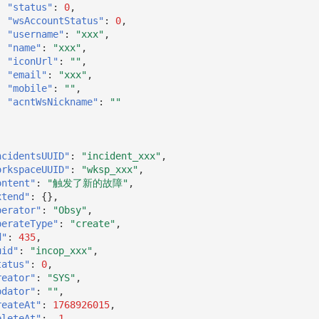
"status"
:
0
,
"wsAccountStatus"
:
0
,
"username"
:
"xxx"
,
"name"
:
"xxx"
,
"iconUrl"
:
""
,
"email"
:
"xxx"
,
"mobile"
:
""
,
"acntWsNickname"
:
""
ncidentsUUID"
:
"incident_xxx"
,
orkspaceUUID"
:
"wksp_xxx"
,
ontent"
:
"触发了新的故障"
,
xtend"
:
{},
perator"
:
"Obsy"
,
perateType"
:
"create"
,
d"
:
435
,
uid"
:
"incop_xxx"
,
tatus"
:
0
,
reator"
:
"SYS"
,
pdator"
:
""
,
reateAt"
:
1768926015
,
eleteAt"
:
-1
,