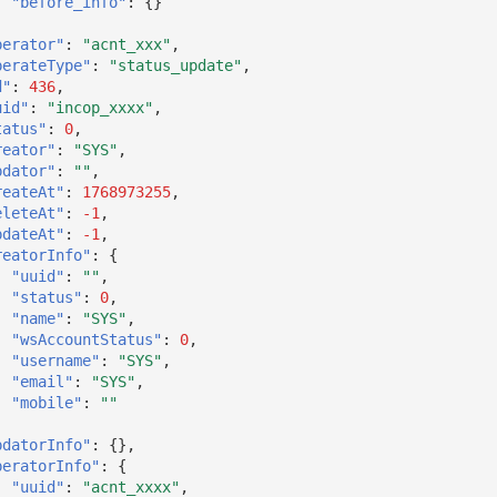
"before_info"
:
{}
perator"
:
"acnt_xxx"
,
perateType"
:
"status_update"
,
d"
:
436
,
uid"
:
"incop_xxxx"
,
tatus"
:
0
,
reator"
:
"SYS"
,
pdator"
:
""
,
reateAt"
:
1768973255
,
eleteAt"
:
-1
,
pdateAt"
:
-1
,
reatorInfo"
:
{
"uuid"
:
""
,
"status"
:
0
,
"name"
:
"SYS"
,
"wsAccountStatus"
:
0
,
"username"
:
"SYS"
,
"email"
:
"SYS"
,
"mobile"
:
""
pdatorInfo"
:
{},
peratorInfo"
:
{
"uuid"
:
"acnt_xxxx"
,