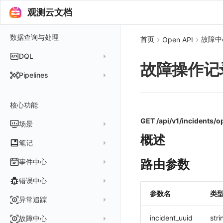
快速创建仪表板
在 Linux 上安装
更新日志
集成
观测云文档
常见问题
从云厂商注册商业版
开始使用监控器
在 Windows 上安装
DataKit 安装
2025
在阿里云云市场开通
开启 APM 链路追踪
在 macOS 上安装
数据查询与处理
DataKit 使用
2021~2024
主机安装
首页
故障中
Open API
在阿里云海外云市场开通
在 Kubernetes 上安装
DataKit 配置
容器安装
服务管理
DQL
在阿里云云市场开通专属版
故障操作记
以 Kubernetes helm 方式安装
DataKit 开发手册
批量安装
状态查看
主配置
Kubernetes
DQL 查询入口
Pipelines
在 AWS 云市场开通
Docker 安装
离线安装
更新
采集器配置
HTTP API
Helm
DQL 函数
管理 Pipelines
在华为云云商店购买
Datakit Operator
DQL 查询
选举配置
文档撰写
Docker
核心功能
高级函数
Pipeline 手册
在微软云云商店购买
其它命令
代理配置
AWS ECS Fargate
DQL VS 其它查询语言
DBSCAN
GET /api/v1/incidents/op
场景
快速开始
故障排查
DataKit Operator
AWS EKS
PromQL 快速上手
本地 Func 如何上报自定义高级函数
概述
基础和原理
仪表板
笔记
虚拟互联网接入
其它配置方式
GCP GKE Autopilot
无数据排查
更新日志
Platypus 语法
各数据类别数据处理
可视化图表
列表管理
创建/编辑笔记
路由参数
事件中心
性能展示
Bug Report 分析
阿里云接入
Asyncprofile
配置综述
内置函数
Grok 模式
视图变量
页面管理
图表类型
Chart Block 配置说明
所有事件
错误中心
Datakit Metrics
华为云接入
DDTrace
DCA
附加功能
报告
图表配置
变量查询
历史版本
时序图
参数名
类
未恢复事件
AWS 接入
Flameshot
Git
创建错误投递规则
异常追踪
性能基准和优化
Reference Table
笔记
图表查询
对象映射
柱状图
变更事件
logfwd
配置中心支持
错误列表
创建 Issue
incident_uuid
stri
故障中心
Offload
查看器
图表 JSON
饼图
简单查询