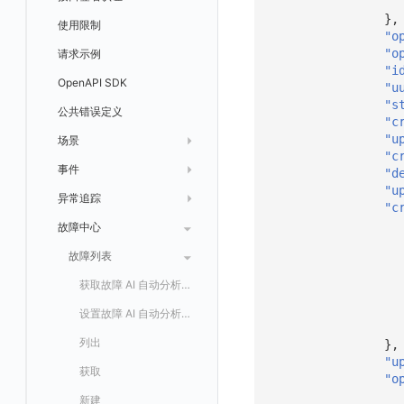
消息渠道
外部事件检测
},
数据访问
新建转发规则
使用限制
数据拦截与修改
Webpack 上传 sourcemap
"o
Agent 协作（A2A）
基础设施变更检测
正则表达式
管理转发规则
数据转发至 AWS S3
"o
请求示例
Vite 上传 sourcemap
页面性能
"i
可编程检测
审计事件
FAQ
模版库
数据转发至华为云 OBS
OpenAPI SDK
内容安全策略
"u
"s
分享管理
数据转发至阿里云 OSS
公共错误定义
"c
"u
跨工作空间授权
数据转发至 Kafka 消息队列
场景
"c
字段展示权限
数据转发至火山引擎 TOS
事件
仪表板
"d
"u
敏感数据扫描
数据转发至谷歌云 GCS
异常追踪
仪表板轮播
未恢复事件列出
创建
"c
实验室
创建扫描规则
故障中心
笔记
获取事件内容
频道
获取
列出
SSO 管理
管理扫描规则
自定义新建
新版笔记
手动恢复事件
Issue
故障列表
删除
获取
列出
列出
支持中心
SAML
官方规则库
查看器
创建事件
日程
修改
新建
获取
列出
新建
列出
获取故障 AI 自动分析配置
OIDC
Status Page
配置示例
内置视图
配置管理
获取
修改
删除
获取
列出
修改
获取
列出
设置故障 AI 自动分析配置
角色映射
工单管理
阿里云 IDaaS
服务管理
导出
删除
导出
创建
获取
列出
删除
新建
获取
通知策略
列出
},
"u
常见问题
Authing
服务性能
导入
导入
修改
删除
获取
列出
订阅
修改
新建
Issue 发现
获取
列出
"o
Azure AD
扩展信息配置
创建
删除
导出
导出
获取
列出
回复 列出
修改
新建
获取
新建自动发现配置