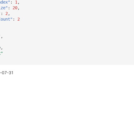
ndex"
:
1
,
ize"
:
20
,
"
:
2
,
Count"
:
2
"
,
e
,
x"
-07-31