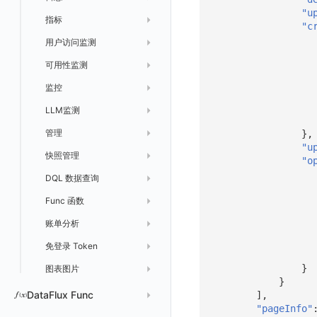
"u
指标
拓扑图
聚类查询
默认配置状态 获取
更新
获取
修改主机 label
列出
统一目录实体列表
"c
用户访问监测
索引
获取指标集相关信息
默认配置状态修改
操作记录列表
新建
创建
统一目录实体详情
获取查询任务结果
统一目录拓扑实体字段定义
可用性监测
数据转发
聚合生成指标
应用
评论列表
修改
修改
统一目录实体导出
发送查询任务
列出
指标和标签信息获取
统一目录拓扑字段筛选项
监控
数据访问
SourceMap
拨测任务
添加评论
禁用/启用
删除
统一目录实体创建
统一目录拓扑查询
获取索引信息
列出
列出
快速列出 RUM 配置
获取指标集列表，支持搜索功能
LLM监测
自建节点管理
监控器
修改评论
删除
导出
统一目录实体修改
导出
获取
列出
新建
添加 RUM 配置
列出
创建
获取指标集 Schema 信息
管理
SLO
应用
统一目录实体删除
导入
新建
获取
获取指标 Tags 信息
获取
修改 RUM 配置
删除
删除
列出
外部事件监控器事件接受
},
"u
快照管理
智能巡检
字段管理
创建默认类型索引
修改
新建
获取日志 Schema 信息
修改
删除 RUM 配置
分片上传初始化
修改
获取
列出
创建
快速列出 LLM 配置
统一目录实体字段值数量统计
"o
DQL 数据查询
静默配置
全局标签
列出
统一目录实体类型列表
修改默认类型索引配置
删除
新建单个数据访问规则
获取日志索引列表
禁用/启用
上传单个分片
禁用/启用
删除
获取
获取
列出
列出 LLM 配置
列出
Func 函数
告警策略
成员管理
新建
DQL 数据异步查询
统一目录实体类型详情
绑定索引
创建数据查询任务
修改
删除
列出已上传的分片列表
创建多步拨测任务
新建
新建
列出
获取
列出
获取 LLM 配置
获取
列出
获取日志索引 Tags 信息
账单分析
通知对象管理
角色管理
分享
DQL 数据查询(旧版)
列出
统一目录实体类型创建
绑定索引配置修改
获取数据查询任务结果
修改单个数据访问规则
列出文件树
修改多步拨测任务
导出
修改
创建
创建
alert-policy
添加 LLM 配置
新增
获取
workspace-member
获取非日志文本数据 Schema 信息
免登录 Token
API Key 管理
删除
DQL 数据查询
执行外部函数
获取账单计费项消费累计
统一目录实体类型修改
启用/禁用 索引配置
启用/禁用
合并分片生成文件
列出
导入
删除
修改
修改
自定义通知日期
列出
修改 LLM 配置
修改
新建
角色权限
列出
列出
成员列出
获取非日志文本数据 Tags 信息
}
图表图片
黑名单
取消快照/图表分享
同组织 Trace 查询
获取账单信息
统一目录实体类型删除
删除索引
删除
取消一个分片上传事件
获取
修改
批量删除
禁用
禁用
创建
删除 LLM 配置
删除
修改
团队管理
获取
列出
列出
邀请成员
列出权限信息
生成 token（旧接口，将于 2026-05-31 下架）
创建(该接口于 2025-12-30 日下架,推荐使用 v2版接口)
}
Pipelines
获取账户余额
生成认证 code
获取时序趋势图
上传单个文件内容
官方节点列出
替换导入
禁用/启用
启用
启用
获取
删除
SSO 管理
新建
获取
列出
创建 v2
创建
添加成员(部署版)
列出
DataFlux Func
],
"pageInfo"
数据访问
删除
批量禁用/启用
删除
删除
修改
导出
修改
删除
获取
列出
获取
获取
删除成员
获取
sso(2026年05月31日下架)
作废 token（旧接口，将于 2026-05-31 下架）