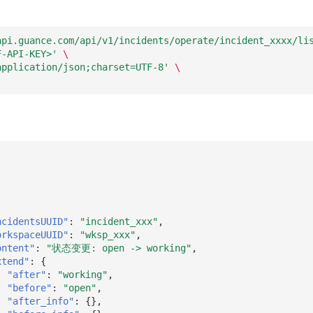
api.guance.com/api/v1/incidents/operate/incident_xxxx/li
F-API-KEY>'
\
application/json;charset=UTF-8'
\
ncidentsUUID"
:
"incident_xxx"
,
orkspaceUUID"
:
"wksp_xxx"
,
ontent"
:
"状态变更: open -> working"
,
xtend"
:
{
"after"
:
"working"
,
"before"
:
"open"
,
"after_info"
:
{},