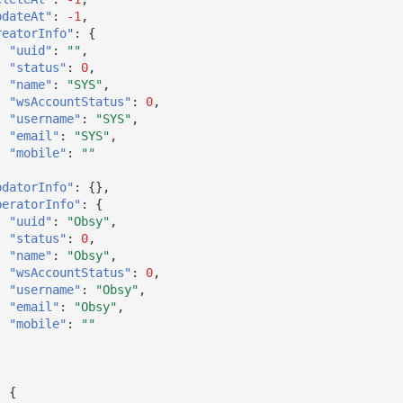
pdateAt"
:
-1
,
reatorInfo"
:
{
"uuid"
:
""
,
"status"
:
0
,
"name"
:
"SYS"
,
"wsAccountStatus"
:
0
,
"username"
:
"SYS"
,
"email"
:
"SYS"
,
"mobile"
:
""
pdatorInfo"
:
{},
peratorInfo"
:
{
"uuid"
:
"Obsy"
,
"status"
:
0
,
"name"
:
"Obsy"
,
"wsAccountStatus"
:
0
,
"username"
:
"Obsy"
,
"email"
:
"Obsy"
,
"mobile"
:
""
:
{