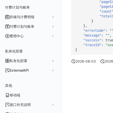
Func 托管版
"pageI
"pageS
付费计划与账单
敏感数据脱敏
作废认证 code
启用/禁用
批量删除
删除
导入
删除
验证
新建
新建
列出
修改
删除
sso
获取 SSO 配置
批量开启关闭成员个人 API Key
修改(该接口于 2025-12-30 日下架,推荐使用 v2版接口)
云账号管理
"count
工作空间
批量删除
新建
修改
获取
获取
列出
修改 v2
删除
修改成员
新建
映射规则
SSO 配置 列出
获取 SSO 配置
"total
存储与计费明细
外部数据源
AWS
}
工作空间自定义配置
删除
修改
新建
获取
新建
删除
修改
新建 SSO 配置
列出 SSO 配置
获取映射规则列表
自定义映射规则(部署版)
脚本市场
阿里云
一般图表数据返回
数据存储策略
},
付费计划与账单
"errorCode"
:
"
属性声明
导入
删除
新建单个数据访问规则
新建
修改
索引关键字段获取
更新 SSO 配置
新建 SSO 配置
新建映射规则
添加映射配置
华为云
拓扑图数据返回
基础
折线图
商业版
费用结算方式
"message"
:
""
,
费用中心
跨空间授权
导出
启用/禁用
修改
修改
工作空间资源导出
索引关键字段修改
获取
删除 SSO 配置
更新 SSO 配置
修改映射规则
修改映射配置
"success"
:
tru
腾讯云
云同步脚本集
饼图
企业版
计费产生逻辑
常见问题
费用中心账号结算
名词解释
"traceId"
:
"xx
跨站点授权
启用/禁用
导入
修改单个数据访问规则
启用/禁用
索引加速字段配置修改
修改
列出
删除 SSO 配置
删除映射规则
自定义映射规则列出
工作空间资源任务状态查询
获取 SSO 映射列表
Azure
表格图
如何开启
常见问题
计费价格明细
}
私有化部署
阿里云账号结算
注册与版本
登录方式
账号管理
导出
删除
删除
工作空间资源导入
获取
生成跨站点授权 meta
新建映射规则
开启/禁用映射规则
启用/禁用 SSO 配置
删除 SSO 自定义映射规则
脚本清单
亚马逊云账号结算
结算与账单
私有化部署
账户概览
2026-08-03
2026
禁用/启用
工作空间资源任务取消
添加
导入跨站点授权 meta
默认配置状态修改
修改 SSO 映射规则
批量删除 SSO 自定义映射规则
常见问题
阿里云
华为云账号结算
支持中心
发布历史
ExternalAPI
功能菜单获取
修改
删除 SSO 映射规则
AWS
云监控（指标数据）
为云资源上报数据添加额外的 Tags
账单管理
私有化版本说明
2025 年
公共请求参数
功能菜单设置
删除
开启/禁用 SSO 映射规则
华为云
注意事项
AWS 客户端的多种认证方式
账户管理
其他
产品部署
2024 年
公共响应结构
功能菜单获取 v2
腾讯云
云监控（指标数据）
云监控（指标数据）
工作空间管理
开始使用
2023 年
部署必读
移动端
签名认证
功能菜单设置 v2
Azure
云监控（指标数据）
常见问题
运维手册
2022 年
如何申请 License
如何开始
前台账号
上传空间图片
接口补充说明
火山引擎
Azure 客户端授权配
扩展使用
基础设施部署
升级商业版
部署配置手册
管理后台账号
列出
设置空间自定义信息
关于内置角色的说明