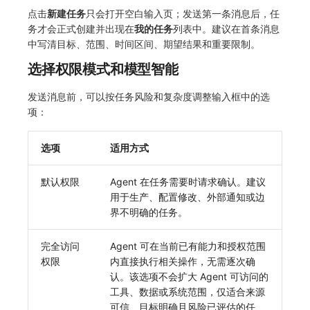
点击
新建任务
只会打开空白输入页；发送第一条消息后，任
常见问题
macOS
环境变量
事件
工作空间内置 API Key
观测云费用中心服务协议
自定义 View
自定义事件通知模板
Teams
敏感数据脱敏
使用量限制更新
务才会正式创建并出现在
我的任务
列表中。建议在首条消息
中写清目标、范围、时间区间、期望结果和重要限制。
Windows
成员管理
异常追踪
角色管理
观测云移动应用隐私政策
Resource Hook
监控器内部原理
Telegram Bot
工作空间
上传空间图片相关资源
选择权限模式和模型智能
C++
角色管理
故障中心
Issue
观测云移动 SDK 隐私政策
WebSocket 长连接采集
工作空间自定义配置
获取图片相关资源
发送消息前，可以按任务风险和复杂度调整输入框中的选
Unity
API Keys 管理
错误中心
分组管理
数据处理协议（DPA）
FAQ
属性声明
自定义工作空间绑定信息
项：
查看器
Client Token 管理
基础设施
Issue 等级
观测云账号注销须知
更新日志
跨空间授权
修改品牌标识
选项
适用方式
分析看板
黑名单
统一目录
模板管理
观测云费用中心账号注销须知
跨站点授权
工作空间-查询索引信息列表
默认权限
Agent 在任务需要时请求确认。建议
用于生产、配置修改、外部通知或边
会话重放
数据转发
日志
数据查询
观测云 Obsy AI 智能服务使用协议
账号管理
工作空间-索引模板配置
界不明确的任务。
用户洞察
数据访问
指标
登录映射规则
完全访问
Agent 可在当前已有能力和授权范围
数据访问
正则表达式
用户访问监测
场景-仪表板
权限
内直接执行相关操作，无需逐次确
认。该选项不会扩大 Agent 可访问的
自建追踪
审计事件
可用性监测
链路追踪
工具、数据或系统范围，仅适合来源
可信、目标明确且风险已评估的任