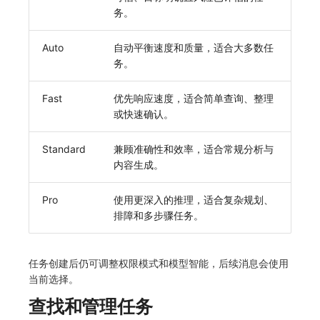
SourceMap
分享管理
监控
DataKit清单
务。
自定义环境变量
跨工作空间授权
LLM监测
Auto
自动平衡速度和质量，适合大多数任
务。
其他
字段展示权限
管理
Fast
优先响应速度，适合简单查询、整理
敏感数据扫描
快照管理
或快速确认。
实验室
DQL 数据查询
Standard
兼顾准确性和效率，适合常规分析与
SSO 管理
Func 函数
内容生成。
支持中心
账单分析
Pro
使用更深入的推理，适合复杂规划、
排障和多步骤任务。
免登录 Token
图表图片
任务创建后仍可调整权限模式和模型智能，后续消息会使用
当前选择。
查找和管理任务