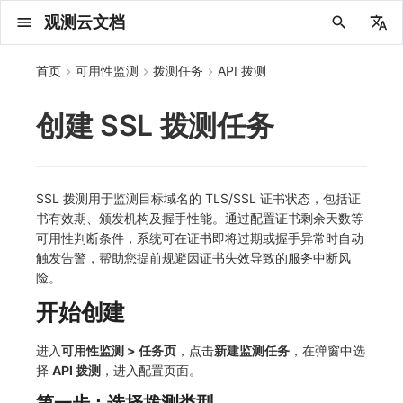
观测云文档
中文
首页
可用性监测
拨测任务
API 拨测
English
创建 SSL 拨测任务
2025 年
概念先解
注册免费版
安装并使用 DataKit
更新日志
DQL 查询入口
管理 Pipelines
仪表板
创建/编辑笔记
所有事件
创建错误投递规则
创建 Issue
故障列表
主机
新建实体对象
指标采集
日志采集
数据采集
Web
新建检测规则
数据采集
监控器
账号设置
应用列表
查看器
Obsy Copilot
Agent 管理
OWL CLI
公共请求参数
Func 托管版
数据存储策略
费用结算方式
名词解释
发布历史
公共请求参数
关于内置角色的说明
观测云商业版订阅协议
从官网注册商业版
在 Linux 上安装
2025
主机安装
服务管理
主配置
HTTP API
DBSCAN
PromQL 快速上手
快速开始
列表管理
图表类型
变量查询
快速搭建
绑定内置视图
等级定义
等级定义
类型
总览
数据上报
日志列表
日志索引
关联 Web 应用访问
性能指标
手动安装
Web 应用接入
更新日志
更新日志
更新日志
更新日志
更新日志
更新日志
更新日志
快速开始
更新日志
快速开始
快速开始
Session（会话）
Web
会话热图
SourceMap 配置
数据拦截与修改
官方检测库
语法
官方模板库
应用智能检测
新建 SLO
新建告警策略
钉钉机器人
关键指标
邀请成员
权限清单
Open API
新建转发规则
模版库
创建扫描规则
SAML
Status Page
新建 Agent 监测应用
搜索
保存快照
可观测分析
Agent 创建
手动安装
快速开始
仪表板
未恢复事件列出
频道
故障列表
错误中心
基础设施
实体列表
聚类查询
获取指标集相关信息
应用
拨测任务
监控器
应用
字段管理
列出
DQL 数据异步查询
列出
获取账单计费项消费累计
获取时序趋势图
AWS
一般图表数据返回
基础
计费产生逻辑
费用中心账号结算
注册与版本
2025 年
部署必读
如何开始
部署配置手册
计量数据结构与使用
列出
列出
列出
列出
新建
初始化并获取
列出
获取
列出
有效的等级列表
模版-列出
DQL数据查询
添加映射配置
标识ID导入
apm 服务列出
在线 Datakit 列表
2024 年
客户价值
注册商业版
快速创建仪表板
DataKit 安装
DQL 函数
Pipeline 手册
可视化图表
Chart Block 配置说明
未恢复事件
错误列表
管理 Issue
故障详情
容器
实体列表
指标分析
浏览器日志采集
服务
小程序
管理检测规则
查看器
智能监控
偏好设置
查看器
快照
套餐与积分
我的任务
OWL MCP Server
公共响应结构
云账号管理
商业版
常见问题
登录方式
私有化版本说明
公共响应结构
未恢复事件查询
观测云专属版订阅协议
从云厂商注册商业版
在 Windows 上安装
2021~2024
容器安装
状态查看
采集器配置
文档撰写
本地 Func 如何上报自定义高级函数
基础和原理
页面管理
图表配置
对象映射
列表管理
Issue 发现
等级映射
分析看板
拓扑
日志详情
原生直写索引
配置应用性能监测采样
服务拓扑
自动注入
前端框架插件接入
应用接入
快速开始
迁移指南
快速开始
快速开始
快速开始
快速开始
应用接入
快速开始
应用接入
应用接入
View（页面）
移动端
漏斗分析
脚本上传 sourcemap
页面性能
自定义创建
内置函数
检测规则
云账单智能监控
管理 SLO
管理告警策略
企业微信机器人
功能菜单
常见问题
管理转发规则
管理扫描规则
OIDC
工单管理
新建 LLM 监测应用
筛选
分享快照
数据检索
Agent 容器安装
自动安装
工具清单
仪表板轮播
获取事件内容
Issue
值班
错误中心规则
资源目录
拓扑图
索引
聚合生成指标
SourceMap
自建节点管理
SLO
全局标签
新建
DQL 数据查询(旧版)
执行外部函数
获取账单信息
生成认证 code
阿里云
拓扑图数据返回
云同步脚本集
计费价格明细
阿里云账号结算
结算与账单
2024 年
如何申请 License
升级商业版
运维FAQ
获取
创建
添加成员
创建
获取
修改
修改ISSUE
创建
模版-获取模版详情
修改映射配置
service map
2023 年
版本区分
开始使用监控器
DataKit 使用
高级函数
视图变量
变更事件
错误规则详情
分析看板
故障分析看板
进程
实体详情
指标管理
小程序日志采集
分析看板
Android
信号
概览
SLO
其他设置
分析看板
自动化
故障排查
接口签名认证
外部数据源
企业版
账户概览
产品部署
签名认证
拓扑图图表接口
观测云免费版订阅协议
在 macOS 上安装
批量安装
更新
选举配置
Platypus 语法
图表查询
页面管理
通知策略
故障自动分析
网络流
外部索引
应用性能监测关联日志
服务详情
查看器
SSR 框架下接入
远程配置与强制采样
应用接入
快速开始
应用接入
应用接入
应用接入
应用接入
配置说明
应用接入
配置说明
配置说明
Resource（资源）
Webpack 上传 sourcemap
内容安全策略
自定义模板库
主机智能检测
SLO 详情
告警聚合通知模板
飞书机器人
日志延迟可见
FAQ
角色映射
时间控件
资源生成
Agent 服务运维
快速开始
笔记
手动恢复事件
日程
配置管理
数据转发
智能巡检
成员管理
分享
DQL 数据查询
获取账户余额
华为云
亚马逊云账号结算
2023 年
基础设施部署
SSO 管理
使用FAQ
新增
获取
修改
获取
修改
列出
修改
模版-导入自定义系统模版
映射配置列出
SSL 拨测用于监测目标域名的 TLS/SSL 证书状态，包括证
书有效期、颁发机构及握手性能。通过配置证书剩余天数等
2022 年
常见问题
开启 APM 链路追踪
DataKit 配置
DQL VS 其它查询语言
报告
智能监控事件
常见问题
日程
值班
数据库
实体类型管理
生成指标
日志查看器
链路
iOS/tvOS/macOS
执行日志
静默管理
空间设置
任务接入
更新日志
使用限制
脚本市场
常见问题
支持中心
开始使用
前台账号
单位说明
观测云 SaaS 服务等级协议
在 Kubernetes 上安装
离线安装
DQL 查询
代理配置
内置函数
图表 JSON
故障聚合规则
设备
Electron 应用接入
基于 Uniapp 开发框架的小程序接入
配置说明
应用接入
配置说明
配置说明
配置说明
配置说明
高级场景
配置说明
高级场景
高级场景
Action（操作）
Vite 上传 sourcemap
监控器列表
Kubernetes 智能检测
Webhook 自定义
常见问题
维度分析
知识服务
Agent 正向代理配置
工具清单
新版笔记
创建事件
配置管理
数据访问
静默配置
角色管理
删除
同组织 Trace 查询
作废认证 code
腾讯云
华为云账号结算
2022 年
开始安装
管理后台手册
升级观测云
修改
修改
更换空间拥有者
轮换工作空间 Token
列出
批量删除
管理工作空间
模版-删除自定义模版
删除映射配置
可用性判断条件，系统可在证书即将过期或握手异常时自动
触发告警，帮助您提前规避因证书失效导致的服务中断风
2021 年
DataKit 开发手册
笔记
事件详情
配置管理
配置管理
网络
全景拓扑图
常见问题
BPF 网络日志
错误追踪
HarmonyOS
Arbiter
告警策略
MFA 管理
用量统计
请求示例
账单管理
运维手册
管理后台账号
飞书 SSO（OIDC）配置说明
法律声明
以 Kubernetes helm 方式安装
其它命令
DataKit Operator
附加功能
图表链接
Webhook配置
网络路径
采集数据说明
应用数据采集
高级场景
配置说明
高级场景
高级场景
高级场景
高级场景
应用数据采集
框架接入
应用数据采集
故障排查
Long Task（长任务）
恢复监控器
日志智能检测
简单 HTTP 请求
显示列
技能
命令参考
查看器
告警策略
API Key 管理
取消快照/图表分享
Azure
激活产品
容量规划
启用/禁用
启用/禁用
修改
删除
删除
模版-批量删除自定义模版
开关状态设置
险。
开始创建
2020 年
查看器
常见问题
常见问题
资源目录
错误追踪
Profiling
React Native
通知对象管理
属性声明
Agent 版本历史
OpenAPI SDK
账户管理
扩展使用
工作空间成员
SourceMap 分片上传
数据安全保密协议
Docker 安装
故障排查
其它配置方式
性能基准和优化
事件关联
采样配置
应用数据采集
高级场景
应用数据采集
应用数据采集
应用数据采集
应用数据采集
故障排查
高级场景
故障排查
Error（错误）
运算符
用户访问智能检测
短信
MCP 服务
内置视图
通知对象管理
黑名单
DataWay
删除
删除
批量设置故障 AI 自动分析配置
批量删除
获取开关状态信息
自定义用户访
进入
可用性监测 > 任务页
，点击
新建监测任务
，在弹窗中选
2019 年
内置视图
常见问题
索引
Flutter
常见问题
字段管理
Obscli
公共错误定义
工作空间管理
工作空间
部署版跨站点授权
数据安全协议
Datakit Operator
虚拟互联网接入
用户操作 Action
故障排查
应用数据采集
故障排查
故障排查
故障排查
故障排查
应用数据采集
真值表
语音电话
消息渠道
服务管理
Pipelines
部署方案
修改品牌标识
删除
择
API 拨测
，进入配置页面。
常见问题
跨工作空间索引查询
UniApp
全局标签
场景
常见问题
工作空间 API Key
同组织跨工作空间 Trace 查询
观测云费用中心用户充值协议
性能展示
自定义数据与事件
故障排查
故障排查
事件等级
Slack
Agent 协作（A2A）
服务性能
数据访问
使用量限制查询