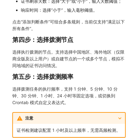
证书剩余天数：选择“大于”或“小于”，输入天数阈值；
SourceMap
分享管理
监控
DataKit清单
响应时间：选择“小于”，输入毫秒阈值。
自定义环境变量
跨工作空间授权
LLM监测
点击“添加判断条件”可组合多条规则，当前仅支持“满足以下
所有条件”。
其他
字段展示权限
管理
第四步：选择拨测节点
敏感数据扫描
快照管理
选择执行拨测的节点。支持选择中国地区、海外地区（仅限
实验室
DQL 数据查询
商业版及以上用户）或自建节点的一个或多个节点，模拟不
同地域的证书访问情况。
SSO 管理
Func 函数
第五步：选择拨测频率
支持中心
账单分析
选择拨测任务的执行频率，支持 1 分钟、5 分钟、10 分
钟、30 分钟、1 小时、24 小时等固定选项，或切换到
免登录 Token
Crontab 模式自定义表达式。
图表图片
注意
证书检测建议配置 1 小时及以上频率，无需高频检测。