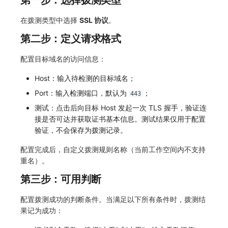
第一步：选择拨测类型
常见问题
macOS
环境变量
事件
工作空间内置 API Key
观测云费用中心服务协议
自定义 View
自定义事件通知模板
Teams
敏感数据脱敏
使用量限制更新
在拨测类型中选择
SSL 协议
。
Windows
成员管理
异常追踪
角色管理
观测云移动应用隐私政策
第二步：定义请求格式
Resource Hook
监控器内部原理
Telegram Bot
工作空间
上传空间图片相关资源
C++
角色管理
故障中心
Issue
观测云移动 SDK 隐私政策
配置目标域名的访问信息：
WebSocket 长连接采集
工作空间自定义配置
获取图片相关资源
Host：输入待检测的目标域名；
Unity
API Keys 管理
错误中心
分组管理
数据处理协议（DPA）
FAQ
属性声明
自定义工作空间绑定信息
Port：输入检测端口，默认为
；
443
查看器
Client Token 管理
基础设施
Issue 等级
观测云账号注销须知
更新日志
跨空间授权
修改品牌标识
测试：点击后向目标 Host 发起一次 TLS 握手，验证连
接是否可达并获取证书基本信息。测试结果仅用于配置
分析看板
黑名单
统一目录
模板管理
观测云费用中心账号注销须知
跨站点授权
工作空间-查询索引信息列表
验证，不会保存为拨测记录。
会话重放
数据转发
日志
数据查询
观测云 Obsy AI 智能服务使用协议
账号管理
工作空间-索引模板配置
配置完成后，自定义拨测规则名称（当前工作空间内不支持
重名）。
用户洞察
数据访问
指标
登录映射规则
第三步：可用判断
数据访问
正则表达式
用户访问监测
场景-仪表板
配置拨测成功的判断条件。当满足以下所有条件时，拨测结
果记为成功：
自建追踪
审计事件
可用性监测
链路追踪