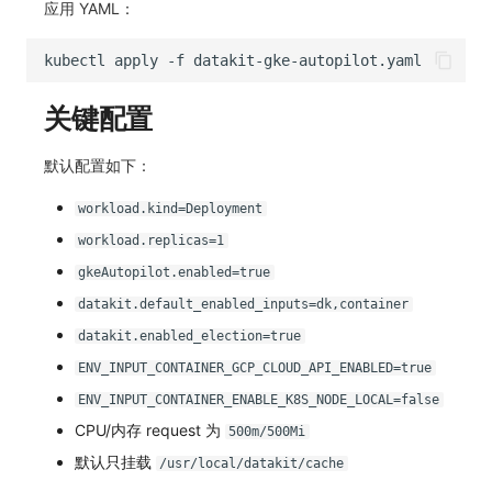
应用 YAML：
kubectl
apply
-f
关键配置
默认配置如下：
workload.kind=Deployment
workload.replicas=1
gkeAutopilot.enabled=true
datakit.default_enabled_inputs=dk,container
datakit.enabled_election=true
ENV_INPUT_CONTAINER_GCP_CLOUD_API_ENABLED=true
ENV_INPUT_CONTAINER_ENABLE_K8S_NODE_LOCAL=false
CPU/内存 request 为
500m/500Mi
默认只挂载
/usr/local/datakit/cache