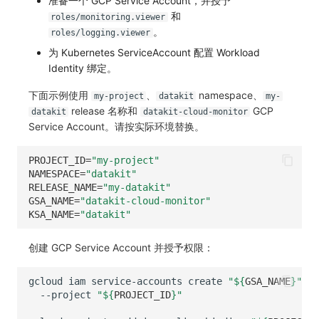
准备一个 GCP Service Account，并授予
和
roles/monitoring.viewer
。
roles/logging.viewer
为 Kubernetes ServiceAccount 配置 Workload
Identity 绑定。
下面示例使用
、
namespace、
my-project
datakit
my-
release 名称和
GCP
datakit
datakit-cloud-monitor
Service Account。请按实际环境替换。
PROJECT_ID
=
"my-project"
NAMESPACE
=
"datakit"
RELEASE_NAME
=
"my-datakit"
GSA_NAME
=
"datakit-cloud-monitor"
KSA_NAME
=
"datakit"
创建 GCP Service Account 并授予权限：
gcloud
iam
service-accounts
create
"
${
GSA_NAME
}
"
\
--project
"
${
PROJECT_ID
}
"