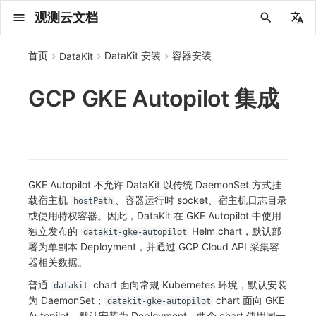
观测云文档
中文
首页
DataKit 安装
容器安装
DataKit
English
GCP GKE Autopilot 集成
2025 年
概念先解
注册免费版
安装并使用 DataKit
2025
服务管理
主配置
HTTP API
DQL 查询入口
管理 Pipelines
仪表板
创建/编辑笔记
所有事件
创建错误投递规则
创建 Issue
故障列表
主机
新建实体对象
指标采集
日志采集
数据采集
Web
拨测任务
新建检测规则
数据采集
监控器
账号设置
应用列表
查看器
Obsy Copilot
Agent 管理
OWL CLI
公共请求参数
Func 托管版
数据存储策略
费用结算方式
名词解释
发布历史
公共请求参数
关于内置角色的说明
观测云商业版订阅协议
从官网注册商业版
在 Linux 上安装
无数据排查
阿里云接入
更新日志
配置综述
DBSCAN
PromQL 快速上手
快速开始
列表管理
图表类型
变量查询
快速搭建
绑定内置视图
等级定义
等级定义
类型
总览
数据上报
日志列表
日志索引
关联 Web 应用访问
性能指标
手动安装
Web 应用接入
更新日志
更新日志
更新日志
更新日志
更新日志
更新日志
更新日志
快速开始
更新日志
快速开始
快速开始
Session（会话）
Web
会话热图
SourceMap 配置
数据拦截与修改
API 拨测
官方检测库
语法
官方模板库
应用智能检测
新建 SLO
新建告警策略
钉钉机器人
关键指标
邀请成员
权限清单
Open API
新建转发规则
模版库
创建扫描规则
SAML
Status Page
新建 Agent 监测应用
搜索
保存快照
可观测分析
Agent 创建
手动安装
快速开始
仪表板
未恢复事件列出
频道
故障列表
错误中心
基础设施
实体列表
聚类查询
获取指标集相关信息
应用
拨测任务
监控器
应用
字段管理
列出
DQL 数据异步查询
列出
获取账单计费项消费累计
获取时序趋势图
AWS
一般图表数据返回
基础
计费产生逻辑
费用中心账号结算
注册与版本
2025 年
部署必读
如何开始
部署配置手册
计量数据结构与使用
列出
列出
列出
列出
新建
初始化并获取
列出
获取
列出
有效的等级列表
模版-列出
DQL数据查询
添加映射配置
标识ID导入
apm 服务列出
在线 Datakit 列表
2024 年
客户价值
注册商业版
快速创建仪表板
2021~2024
状态查看
采集器配置
文档撰写
DQL 函数
Pipeline 手册
可视化图表
Chart Block 配置说明
未恢复事件
错误列表
管理 Issue
故障详情
容器
实体列表
指标分析
浏览器日志采集
服务
小程序
概览
管理检测规则
查看器
智能监控
偏好设置
查看器
快照
套餐与积分
我的任务
OWL MCP Server
公共响应结构
云账号管理
商业版
常见问题
登录方式
私有化版本说明
公共响应结构
未恢复事件查询
观测云专属版订阅协议
从云厂商注册商业版
在 Windows 上安装
Bug Report 分析
华为云接入
Asyncprofile
DCA
本地 Func 如何上报自定义高级函数
基础和原理
页面管理
图表配置
对象映射
列表管理
Issue 发现
等级映射
分析看板
拓扑
日志详情
原生直写索引
配置应用性能监测采样
服务拓扑
自动注入
前端框架插件接入
应用接入
快速开始
迁移指南
快速开始
快速开始
快速开始
快速开始
应用接入
快速开始
应用接入
应用接入
View（页面）
移动端
漏斗分析
脚本上传 sourcemap
页面性能
网络路径拨测
自定义创建
内置函数
检测规则
云账单智能监控
管理 SLO
管理告警策略
企业微信机器人
功能菜单
常见问题
管理转发规则
管理扫描规则
OIDC
工单管理
新建 LLM 监测应用
筛选
分享快照
数据检索
Agent 容器安装
自动安装
工具清单
仪表板轮播
获取事件内容
Issue
值班
错误中心规则
资源目录
拓扑图
索引
聚合生成指标
SourceMap
自建节点管理
SLO
全局标签
新建
DQL 数据查询(旧版)
执行外部函数
获取账单信息
生成认证 code
阿里云
拓扑图数据返回
云同步脚本集
计费价格明细
阿里云账号结算
结算与账单
2024 年
如何申请 License
升级商业版
运维FAQ
获取
创建
添加成员
创建
获取
修改
修改ISSUE
创建
模版-获取模版详情
修改映射配置
service map
2023 年
版本区分
开始使用监控器
更新
选举配置
高级函数
视图变量
变更事件
错误规则详情
分析看板
故障分析看板
进程
实体详情
指标管理
小程序日志采集
分析看板
Android
查看器
信号
概览
SLO
其他设置
分析看板
自动化
故障排查
接口签名认证
外部数据源
企业版
账户概览
产品部署
签名认证
拓扑图图表接口
观测云免费版订阅协议
在 macOS 上安装
Datakit Metrics
AWS 接入
DDTrace
Git
Platypus 语法
图表查询
页面管理
通知策略
故障自动分析
网络流
外部索引
应用性能监测关联日志
服务详情
查看器
SSR 框架下接入
远程配置与强制采样
应用接入
快速开始
应用接入
应用接入
应用接入
应用接入
配置说明
应用接入
配置说明
配置说明
Resource（资源）
Webpack 上传 sourcemap
内容安全策略
多步拨测
自定义模板库
主机智能检测
SLO 详情
告警聚合通知模板
飞书机器人
日志延迟可见
FAQ
角色映射
时间控件
资源生成
Agent 服务运维
快速开始
笔记
手动恢复事件
日程
配置管理
数据转发
智能巡检
成员管理
分享
DQL 数据查询
获取账户余额
华为云
亚马逊云账号结算
2023 年
基础设施部署
SSO 管理
使用FAQ
新增
获取
修改
获取
修改
列出
修改
模版-导入自定义系统模版
映射配置列出
GKE Autopilot 不允许 DataKit 以传统 DaemonSet 方式挂
2022 年
常见问题
开启 APM 链路追踪
DQL 查询
代理配置
DQL VS 其它查询语言
报告
智能监控事件
常见问题
日程
值班
数据库
实体类型管理
生成指标
日志查看器
链路
iOS/tvOS/macOS
自建节点管理
执行日志
静默管理
空间设置
任务接入
使用限制
脚本市场
常见问题
支持中心
开始使用
前台账号
单位说明
观测云 SaaS 服务等级协议
在 Kubernetes 上安装
Flameshot
配置中心支持
内置函数
图表 JSON
故障聚合规则
设备
Electron 应用接入
基于 Uniapp 开发框架的小程序接入
配置说明
应用接入
配置说明
配置说明
配置说明
配置说明
高级场景
配置说明
高级场景
高级场景
Action（操作）
Vite 上传 sourcemap
浏览器拨测
监控器列表
Kubernetes 智能检测
Webhook 自定义
常见问题
维度分析
知识服务
Agent 正向代理配置
工具清单
新版笔记
创建事件
配置管理
数据访问
静默配置
角色管理
删除
同组织 Trace 查询
作废认证 code
腾讯云
华为云账号结算
2022 年
开始安装
管理后台手册
升级观测云
修改
修改
更换空间拥有者
轮换工作空间 Token
列出
批量删除
管理工作空间
模版-删除自定义模版
删除映射配置
载宿主机
、容器运行时 socket、宿主机日志目录
hostPath
2021 年
其它命令
DataKit Operator
笔记
事件详情
配置管理
配置管理
网络
全景拓扑图
常见问题
BPF 网络日志
错误追踪
HarmonyOS
常见问题
Arbiter
告警策略
MFA 管理
用量统计
请求示例
账单管理
运维手册
管理后台账号
飞书 SSO（OIDC）配置说明
法律声明
或使用特权容器。因此，DataKit 在 GKE Autopilot 中使用
以 Kubernetes helm 方式安装
logfwd
附加功能
图表链接
Webhook配置
网络路径
采集数据说明
应用数据采集
高级场景
配置说明
高级场景
高级场景
高级场景
高级场景
应用数据采集
框架接入
应用数据采集
故障排查
Long Task（长任务）
恢复监控器
日志智能检测
简单 HTTP 请求
显示列
技能
命令参考
查看器
告警策略
API Key 管理
取消快照/图表分享
Azure
激活产品
容量规划
启用/禁用
启用/禁用
修改
删除
删除
模版-批量删除自定义模版
开关状态设置
独立发布的
Helm chart，默认部
datakit-gke-autopilot
2020 年
故障排查
其它配置方式
查看器
常见问题
常见问题
资源目录
错误追踪
Profiling
React Native
通知对象管理
属性声明
Agent 版本历史
OpenAPI SDK
账户管理
扩展使用
工作空间成员
SourceMap 分片上传
数据安全保密协议
Docker 安装
logging
性能基准和优化
事件关联
采样配置
应用数据采集
高级场景
应用数据采集
应用数据采集
应用数据采集
应用数据采集
故障排查
高级场景
故障排查
Error（错误）
运算符
用户访问智能检测
短信
MCP 服务
内置视图
通知对象管理
黑名单
DataWay
删除
删除
批量设置故障 AI 自动分析配置
批量删除
获取开关状态信息
自定义用户访
署为单副本 Deployment，并通过 GCP Cloud API 采集容
器相关数据。
2019 年
虚拟互联网接入
内置视图
常见问题
索引
Flutter
常见问题
字段管理
Obscli
公共错误定义
工作空间管理
工作空间
部署版跨站点授权
数据安全协议
Datakit Operator
pyspy
用户操作 Action
故障排查
应用数据采集
故障排查
故障排查
故障排查
故障排查
应用数据采集
真值表
语音电话
消息渠道
服务管理
Pipelines
部署方案
修改品牌标识
删除
普通
chart 面向常规 Kubernetes 环境，默认安装
datakit
为 DaemonSet；
chart 面向 GKE
datakit-gke-autopilot
性能展示
常见问题
跨工作空间索引查询
UniApp
全局标签
场景
常见问题
工作空间 API Key
同组织跨工作空间 Trace 查询
观测云费用中心用户充值协议
自定义数据与事件
故障排查
故障排查
事件等级
Slack
Agent 协作（A2A）
服务性能
数据访问
使用量限制查询
Autopilot，默认安装为 Deployment。两个 chart 使用同一