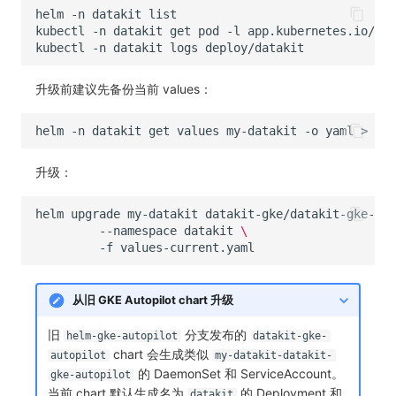
helm
-n
datakit
kubectl
-n
datakit
get
pod
-l
app.kubernetes.io/ins
kubectl
-n
datakit
logs
升级前建议先备份当前 values：
helm
-n
datakit
get
values
my-datakit
-o
yaml
>
升级：
helm
upgrade
my-datakit
datakit-gke/datakit-gke-aut
--namespace
datakit
\
-f
从旧 GKE Autopilot chart 升级
旧
分支发布的
helm-gke-autopilot
datakit-gke-
chart 会生成类似
autopilot
my-datakit-datakit-
的 DaemonSet 和 ServiceAccount。
gke-autopilot
当前 chart 默认生成名为
的 Deployment 和
datakit