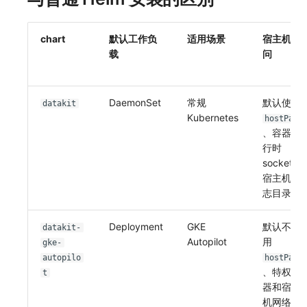
chart
默认工作负
适用场景
宿主机访
载
问
DaemonSet
常规
默认使用
datakit
Kubernetes
hostPath
、容器运
行时
socket 和
宿主机日
志目录
Deployment
GKE
默认不使
datakit-
Autopilot
用
gke-
autopilo
hostPath
、特权容
t
器和宿主
机网络