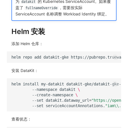
为
的 Kubernetes ServiceAccount。如果覆
datakit
盖了
，需要按实际
fullnameOverride
ServiceAccount 名称调整 Workload Identity 绑定。
Helm 安装
添加 Helm 仓库：
helm
repo
add
datakit-gke
安装 DataKit：
helm
install
my-datakit
datakit-gke/datakit-gke-aut
--namespace
datakit
\
--create-namespace
\
--set
datakit.dataway_url
=
"https://openway
--set
serviceAccountAnnotations.
"iam\\.gke
查看状态：