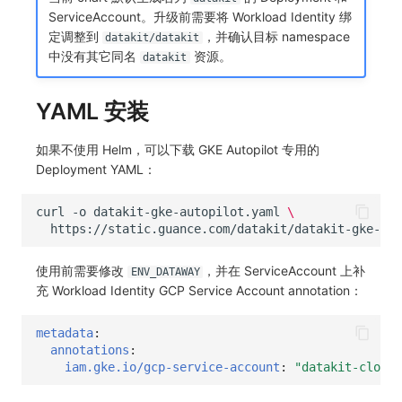
ServiceAccount。升级前需要将 Workload Identity 绑
定调整到
，并确认目标 namespace
datakit/datakit
中没有其它同名
资源。
datakit
YAML 安装
如果不使用 Helm，可以下载 GKE Autopilot 专用的
Deployment YAML：
curl
-o
datakit-gke-autopilot.yaml
\
使用前需要修改
，并在 ServiceAccount 上补
ENV_DATAWAY
充 Workload Identity GCP Service Account annotation：
metadata
:
annotations
:
iam.gke.io/gcp-service-account
:
"datakit-cloud-