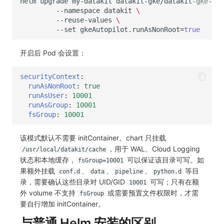
helm
upgrade
my-datakit
datakit-gke/datakit-gke-aut
--namespace
datakit
\
--reuse-values
\
--set
gkeAutopilot.runAsNonRoot
=
true
开启后 Pod 会设置：
securityContext
:
runAsNonRoot
:
true
runAsUser
:
10001
runAsGroup
:
10001
fsGroup
:
10001
该模式默认不需要 initContainer。chart 只挂载
，用于 WAL、Cloud Logging
/usr/local/datakit/cache
状态和本地缓存，
可以保证该目录可写。如
fsGroup=10001
果额外挂载
、
、
、
等目
conf.d
data
pipeline
python.d
录，需要确认这些目录对 UID/GID
可写；只有在额
10001
外 volume 不支持
或需要预置文件权限时，才需
fsGroup
要自行增加 initContainer。
与普通 Helm 安装的区别