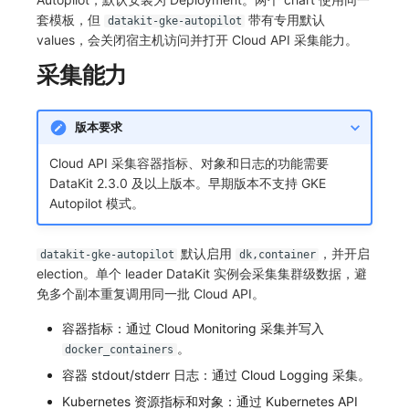
套模板，但
带有专用默认
datakit-gke-autopilot
常见问题
macOS
环境变量
事件
工作空间内置 API Key
观测云费用中心服务协议
自定义 View
自定义事件通知模板
Teams
敏感数据脱敏
使用量限制更新
values，会关闭宿主机访问并打开 Cloud API 采集能力。
Windows
成员管理
异常追踪
角色管理
观测云移动应用隐私政策
Resource Hook
监控器内部原理
Telegram Bot
工作空间
上传空间图片相关资源
采集能力
C++
角色管理
故障中心
Issue
观测云移动 SDK 隐私政策
WebSocket 长连接采集
工作空间自定义配置
获取图片相关资源
版本要求
Unity
API Keys 管理
错误中心
分组管理
数据处理协议（DPA）
FAQ
属性声明
自定义工作空间绑定信息
Cloud API 采集容器指标、对象和日志的功能需要
DataKit 2.3.0 及以上版本。早期版本不支持 GKE
查看器
Client Token 管理
基础设施
Issue 等级
观测云账号注销须知
更新日志
跨空间授权
修改品牌标识
Autopilot 模式。
分析看板
黑名单
统一目录
模板管理
观测云费用中心账号注销须知
跨站点授权
工作空间-查询索引信息列表
默认启用
，并开启
datakit-gke-autopilot
dk,container
会话重放
数据转发
日志
数据查询
观测云 Obsy AI 智能服务使用协议
账号管理
工作空间-索引模板配置
election。单个 leader DataKit 实例会采集集群级数据，避
免多个副本重复调用同一批 Cloud API。
用户洞察
数据访问
指标
登录映射规则
容器指标：通过 Cloud Monitoring 采集并写入
数据访问
正则表达式
用户访问监测
场景-仪表板
。
docker_containers
容器 stdout/stderr 日志：通过 Cloud Logging 采集。
自建追踪
审计事件
可用性监测
链路追踪
Kubernetes 资源指标和对象：通过 Kubernetes API