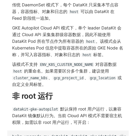
传统 DaemonSet 模式下，每个 DataKit 只采集本节点容
器，容器指标、对象和日志的
可以由 DataKit 在
host
Feed 阶段统一追加。
GKE Autopilot Cloud API 模式下，单个 leader DataKit 会
通过 Cloud API 采集集群级容器数据，因此不能使用
DataKit Pod 所在节点作为所有容器的
。该模式会从
host
Kubernetes Pod 信息中提取容器所在的原始 GKE Node 名
称，并写入容器指标、对象和日志的
标签。
host
该模式不支持
对容器数据
ENV_K8S_CLUSTER_NODE_NAME
的重命名。如果需要区分多个集群，建议使用
host
、
、
或
cluster_name_k8s
gcp_project_id
gcp_location
自定义全局标签。
非 root 运行
默认保持 root 用户运行，以兼容
datakit-gke-autopilot
DataKit 镜像默认行为。当前 Cloud API 模式不需要宿主机
权限，如需以非 root 用户运行，可开启：