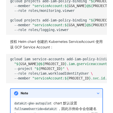
gcloud
projects
add-iam-policy-binding
"
${
PROJECT_I
--member
"serviceAccount:
${
GSA_NAME
}
@
${
PROJECT_ID
--role
gcloud
projects
add-iam-policy-binding
"
${
PROJECT_I
--member
"serviceAccount:
${
GSA_NAME
}
@
${
PROJECT_ID
--role
授权 Helm chart 创建的 Kubernetes ServiceAccount 使用
该 GCP Service Account：
gcloud
iam
service-accounts
add-iam-policy-binding
"
${
GSA_NAME
}
@
${
PROJECT_ID
}
.iam.gserviceaccount.co
--project
"
${
PROJECT_ID
}
"
\
--role
roles/iam.workloadIdentityUser
\
--member
"serviceAccount:
${
PROJECT_ID
}
.svc.id.goo
Note
chart 默认设置
datakit-gke-autopilot
，因此示例命令会创建名
fullnameOverride=datakit