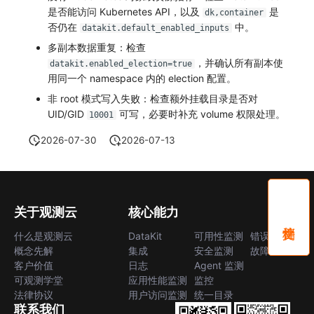
是否能访问 Kubernetes API，以及
是
dk,container
否仍在
中。
datakit.default_enabled_inputs
多副本数据重复：检查
，并确认所有副本使
datakit.enabled_election=true
用同一个 namespace 内的 election 配置。
非 root 模式写入失败：检查额外挂载目录是否对
UID/GID
可写，必要时补充 volume 权限处理。
10001
2026-07-30
2026-07-13
关于观测云
核心能力
什么是观测云
DataKit
可用性监测
错误中心
概念先解
集成
安全监测
故障中心
客户价值
日志
Agent 监测
可观测学堂
应用性能监测
监控
法律协议
用户访问监测
统一目录
联系我们