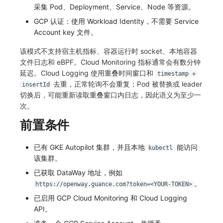
SourceMap
分享管理
监控
DataKit清单
采集 Pod、Deployment、Service、Node 等资源。
GCP 认证：使用 Workload Identity，不需要 Service
自定义环境变量
跨工作空间授权
LLM监测
Account key 文件。
其他
字段展示权限
管理
该模式不支持宿主机指标、容器运行时 socket、本地容器
文件日志和 eBPF。Cloud Monitoring 指标通常会有数分钟
敏感数据扫描
快照管理
延迟。Cloud Logging 使用重叠时间窗口和
timestamp +
去重，正常轮询不会重复；Pod 被替换或 leader
insertId
实验室
DQL 数据查询
切换后，可能重新读取重叠窗口内日志，因此语义为至少一
次。
SSO 管理
Func 函数
前置条件
支持中心
账单分析
已有 GKE Autopilot 集群，并且本地
能访问
kubectl
免登录 Token
该集群。
已获取 DataWay 地址，例如
图表图片
。
https://openway.guance.com?token=<YOUR-TOKEN>
已启用 GCP Cloud Monitoring 和 Cloud Logging
API。