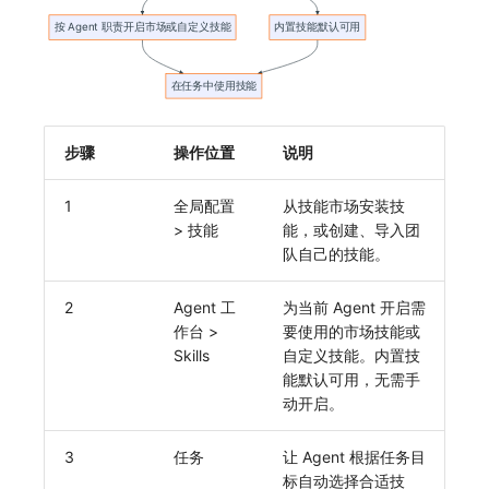
SourceMap
分享管理
监控
DataKit清单
自定义环境变量
跨工作空间授权
LLM监测
其他
字段展示权限
管理
步骤
操作位置
说明
敏感数据扫描
快照管理
实验室
DQL 数据查询
1
全局配置
从技能市场安装技
> 技能
能，或创建、导入团
SSO 管理
Func 函数
队自己的技能。
支持中心
账单分析
2
Agent 工
为当前 Agent 开启需
作台 >
要使用的市场技能或
免登录 Token
Skills
自定义技能。内置技
能默认可用，无需手
图表图片
动开启。
3
任务
让 Agent 根据任务目
标自动选择合适技