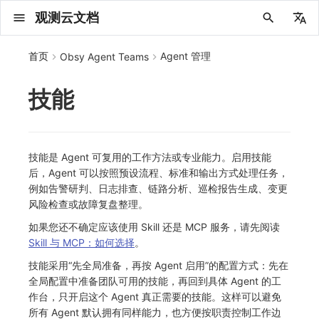
观测云文档
中文
首页
Agent 管理
Obsy Agent Teams
English
技能
2025 年
概念先解
注册免费版
安装并使用 DataKit
更新日志
DQL 查询入口
管理 Pipelines
仪表板
创建/编辑笔记
所有事件
创建错误投递规则
创建 Issue
故障列表
主机
新建实体对象
指标采集
日志采集
数据采集
Web
拨测任务
新建检测规则
数据采集
监控器
账号设置
应用列表
查看器
Obsy Copilot
OWL CLI
公共请求参数
Func 托管版
数据存储策略
费用结算方式
名词解释
发布历史
公共请求参数
关于内置角色的说明
观测云商业版订阅协议
从官网注册商业版
在 Linux 上安装
2025
主机安装
服务管理
主配置
HTTP API
DBSCAN
PromQL 快速上手
快速开始
列表管理
图表类型
变量查询
快速搭建
绑定内置视图
等级定义
等级定义
类型
总览
数据上报
日志列表
日志索引
关联 Web 应用访问
性能指标
手动安装
Web 应用接入
更新日志
更新日志
更新日志
更新日志
更新日志
更新日志
更新日志
快速开始
更新日志
快速开始
快速开始
Session（会话）
Web
会话热图
SourceMap 配置
数据拦截与修改
API 拨测
官方检测库
语法
官方模板库
应用智能检测
新建 SLO
新建告警策略
钉钉机器人
关键指标
邀请成员
权限清单
Open API
新建转发规则
模版库
创建扫描规则
SAML
Status Page
新建 Agent 监测应用
搜索
保存快照
可观测分析
手动安装
快速开始
仪表板
未恢复事件列出
频道
故障列表
错误中心
基础设施
实体列表
聚类查询
获取指标集相关信息
应用
拨测任务
监控器
应用
字段管理
列出
DQL 数据异步查询
列出
获取账单计费项消费累计
获取时序趋势图
AWS
一般图表数据返回
基础
计费产生逻辑
费用中心账号结算
注册与版本
2025 年
部署必读
如何开始
部署配置手册
计量数据结构与使用
列出
列出
列出
列出
新建
初始化并获取
列出
获取
列出
有效的等级列表
模版-列出
DQL数据查询
添加映射配置
标识ID导入
apm 服务列出
在线 Datakit 列表
2024 年
客户价值
注册商业版
快速创建仪表板
DataKit 安装
DQL 函数
Pipeline 手册
可视化图表
Chart Block 配置说明
未恢复事件
错误列表
管理 Issue
故障详情
容器
实体列表
指标分析
浏览器日志采集
服务
小程序
概览
管理检测规则
查看器
智能监控
偏好设置
查看器
快照
套餐与积分
OWL MCP Server
公共响应结构
云账号管理
商业版
常见问题
登录方式
私有化版本说明
公共响应结构
未恢复事件查询
观测云专属版订阅协议
从云厂商注册商业版
在 Windows 上安装
2021~2024
容器安装
状态查看
采集器配置
文档撰写
本地 Func 如何上报自定义高级函数
基础和原理
页面管理
图表配置
对象映射
列表管理
Issue 发现
等级映射
分析看板
拓扑
日志详情
原生直写索引
配置应用性能监测采样
服务拓扑
自动注入
前端框架插件接入
应用接入
快速开始
迁移指南
快速开始
快速开始
快速开始
快速开始
应用接入
快速开始
应用接入
应用接入
View（页面）
移动端
漏斗分析
脚本上传 sourcemap
页面性能
网络路径拨测
自定义创建
内置函数
检测规则
云账单智能监控
管理 SLO
管理告警策略
企业微信机器人
功能菜单
常见问题
管理转发规则
管理扫描规则
OIDC
工单管理
新建 LLM 监测应用
筛选
分享快照
数据检索
自动安装
工具清单
仪表板轮播
获取事件内容
Issue
值班
错误中心规则
资源目录
拓扑图
索引
聚合生成指标
SourceMap
自建节点管理
SLO
全局标签
新建
DQL 数据查询(旧版)
执行外部函数
获取账单信息
生成认证 code
阿里云
拓扑图数据返回
云同步脚本集
计费价格明细
阿里云账号结算
结算与账单
2024 年
如何申请 License
升级商业版
运维FAQ
获取
创建
添加成员
创建
获取
修改
修改ISSUE
创建
模版-获取模版详情
修改映射配置
service map
2023 年
版本区分
开始使用监控器
DataKit 使用
高级函数
视图变量
变更事件
错误规则详情
分析看板
故障分析看板
进程
实体详情
指标管理
小程序日志采集
分析看板
Android
查看器
信号
概览
SLO
其他设置
分析看板
故障排查
接口签名认证
外部数据源
企业版
账户概览
产品部署
签名认证
拓扑图图表接口
观测云免费版订阅协议
在 macOS 上安装
批量安装
更新
选举配置
Platypus 语法
图表查询
页面管理
通知策略
故障自动分析
网络流
外部索引
应用性能监测关联日志
服务详情
查看器
SSR 框架下接入
远程配置与强制采样
应用接入
快速开始
应用接入
应用接入
应用接入
应用接入
配置说明
应用接入
配置说明
配置说明
Resource（资源）
Webpack 上传 sourcemap
内容安全策略
多步拨测
自定义模板库
主机智能检测
SLO 详情
告警聚合通知模板
飞书机器人
日志延迟可见
FAQ
角色映射
时间控件
资源生成
快速开始
笔记
手动恢复事件
日程
配置管理
数据转发
智能巡检
成员管理
分享
DQL 数据查询
获取账户余额
华为云
亚马逊云账号结算
2023 年
基础设施部署
SSO 管理
使用FAQ
新增
获取
修改
获取
修改
列出
修改
模版-导入自定义系统模版
映射配置列出
技能是 Agent 可复用的工作方法或专业能力。启用技能
后，Agent 可以按照预设流程、标准和输出方式处理任务，
2022 年
常见问题
开启 APM 链路追踪
DataKit 配置
DQL VS 其它查询语言
报告
智能监控事件
常见问题
日程
值班
数据库
实体类型管理
生成指标
日志查看器
链路
iOS/tvOS/macOS
自建节点管理
执行日志
静默管理
空间设置
更新日志
使用限制
脚本市场
常见问题
支持中心
开始使用
前台账号
单位说明
观测云 SaaS 服务等级协议
在 Kubernetes 上安装
离线安装
DQL 查询
代理配置
内置函数
图表 JSON
故障聚合规则
设备
Electron 应用接入
基于 Uniapp 开发框架的小程序接入
配置说明
应用接入
配置说明
配置说明
配置说明
配置说明
高级场景
配置说明
高级场景
高级场景
Action（操作）
Vite 上传 sourcemap
浏览器拨测
监控器列表
Kubernetes 智能检测
Webhook 自定义
常见问题
维度分析
知识服务
工具清单
新版笔记
创建事件
配置管理
数据访问
静默配置
角色管理
删除
同组织 Trace 查询
作废认证 code
腾讯云
华为云账号结算
2022 年
开始安装
管理后台手册
升级观测云
修改
修改
更换空间拥有者
轮换工作空间 Token
列出
批量删除
管理工作空间
模版-删除自定义模版
删除映射配置
例如告警研判、日志排查、链路分析、巡检报告生成、变更
风险检查或故障复盘整理。
2021 年
DataKit 开发手册
笔记
事件详情
配置管理
配置管理
网络
全景拓扑图
常见问题
BPF 网络日志
错误追踪
HarmonyOS
常见问题
Arbiter
告警策略
MFA 管理
请求示例
账单管理
运维手册
管理后台账号
飞书 SSO（OIDC）配置说明
法律声明
以 Kubernetes helm 方式安装
其它命令
DataKit Operator
附加功能
图表链接
Webhook配置
网络路径
采集数据说明
应用数据采集
高级场景
配置说明
高级场景
高级场景
高级场景
高级场景
应用数据采集
框架接入
应用数据采集
故障排查
Long Task（长任务）
恢复监控器
日志智能检测
简单 HTTP 请求
显示列
命令参考
查看器
告警策略
API Key 管理
取消快照/图表分享
Azure
激活产品
容量规划
启用/禁用
启用/禁用
修改
删除
删除
模版-批量删除自定义模版
开关状态设置
如果您还不确定应该使用 Skill 还是 MCP 服务，请先阅读
Skill 与 MCP：如何选择
。
2020 年
查看器
常见问题
常见问题
资源目录
错误追踪
Profiling
React Native
通知对象管理
属性声明
OpenAPI SDK
账户管理
扩展使用
工作空间成员
SourceMap 分片上传
数据安全保密协议
Docker 安装
故障排查
其它配置方式
性能基准和优化
事件关联
采样配置
应用数据采集
高级场景
应用数据采集
应用数据采集
应用数据采集
应用数据采集
故障排查
高级场景
故障排查
Error（错误）
运算符
用户访问智能检测
短信
内置视图
通知对象管理
黑名单
DataWay
删除
删除
批量设置故障 AI 自动分析配置
批量删除
获取开关状态信息
自定义用户访
技能采用“先全局准备，再按 Agent 启用”的配置方式：先在
2019 年
内置视图
常见问题
索引
Flutter
常见问题
字段管理
公共错误定义
工作空间管理
工作空间
部署版跨站点授权
数据安全协议
Datakit Operator
虚拟互联网接入
用户操作 Action
故障排查
应用数据采集
故障排查
故障排查
故障排查
故障排查
应用数据采集
真值表
语音电话
服务管理
Pipelines
部署方案
修改品牌标识
删除
全局配置中准备团队可用的技能，再回到具体 Agent 的工
作台，只开启这个 Agent 真正需要的技能。这样可以避免
常见问题
跨工作空间索引查询
UniApp
全局标签
场景
常见问题
工作空间 API Key
同组织跨工作空间 Trace 查询
观测云费用中心用户充值协议
性能展示
自定义数据与事件
故障排查
故障排查
事件等级
Slack
服务性能
数据访问
使用量限制查询
所有 Agent 默认拥有同样能力，也方便按职责控制工作边