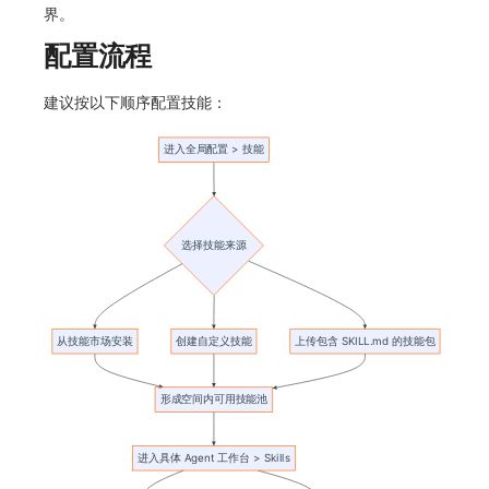
界。
常见问题
macOS
环境变量
事件
工作空间内置 API Key
观测云费用中心服务协议
自定义 View
自定义事件通知模板
Teams
敏感数据脱敏
使用量限制更新
配置流程
Windows
成员管理
异常追踪
角色管理
观测云移动应用隐私政策
Resource Hook
监控器内部原理
Telegram Bot
工作空间
上传空间图片相关资源
建议按以下顺序配置技能：
C++
角色管理
故障中心
Issue
观测云移动 SDK 隐私政策
WebSocket 长连接采集
工作空间自定义配置
获取图片相关资源
Unity
API Keys 管理
错误中心
分组管理
数据处理协议（DPA）
FAQ
属性声明
自定义工作空间绑定信息
查看器
Client Token 管理
基础设施
Issue 等级
观测云账号注销须知
更新日志
跨空间授权
修改品牌标识
分析看板
黑名单
统一目录
模板管理
观测云费用中心账号注销须知
跨站点授权
工作空间-查询索引信息列表
会话重放
数据转发
日志
数据查询
观测云 Obsy AI 智能服务使用协议
账号管理
工作空间-索引模板配置
用户洞察
数据访问
指标
登录映射规则
数据访问
正则表达式
用户访问监测
场景-仪表板
自建追踪
审计事件
可用性监测
链路追踪