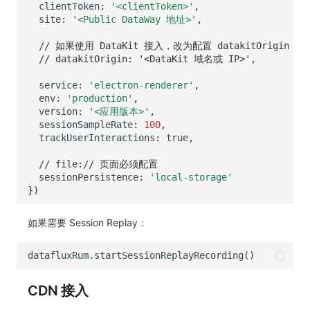
clientToken
:
'<clientToken>'
,
site
:
'<Public DataWay 地址>'
,
// 如果使用 DataKit 接入，改为配置 datakitOrigin
// datakitOrigin: '<DataKit 域名或 IP>',
service
:
'electron-renderer'
,
env
:
'production'
,
version
:
'<应用版本>'
,
sessionSampleRate
:
100
,
trackUserInteractions
:
true
,
// file:// 页面必须配置
sessionPersistence
:
'local-storage'
})
如果需要 Session Replay：
datafluxRum
.
startSessionReplayRecording
()
CDN 接入