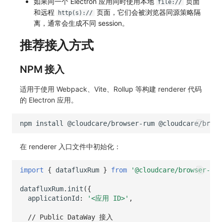
如果同一个 Electron 应用同时使用本地
页面
file://
分享管理
监控
DataKit清单
和远程
页面，它们会被浏览器同源策略隔
http(s)://
离，通常会生成不同 session。
跨工作空间授权
LLM监测
推荐接入方式
字段展示权限
管理
NPM 接入
敏感数据扫描
快照管理
适用于使用 Webpack、Vite、Rollup 等构建 renderer 代码
实验室
DQL 数据查询
的 Electron 应用。
SSO 管理
Func 函数
npm
install
@cloudcare/browser-rum
支持中心
账单分析
在 renderer 入口文件中初始化：
免登录 Token
import
{
datafluxRum
}
from
'@cloudcare/browser-rum
图表图片
datafluxRum
.
init
({
applicationId
:
'<应用 ID>'
,
// Public DataWay 接入