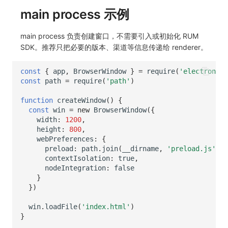
main process 示例
main process 负责创建窗口，不需要引入或初始化 RUM
SDK。推荐只把必要的版本、渠道等信息传递给 renderer。
const
{
app
,
BrowserWindow
}
=
require
(
'electron'
)
const
path
=
require
(
'path'
)
function
createWindow
()
{
const
win
=
new
BrowserWindow
({
width
:
1200
,
height
:
800
,
webPreferences
:
{
preload
:
path
.
join
(
__dirname
,
'preload.js'
),
contextIsolation
:
true
,
nodeIntegration
:
false
}
})
win
.
loadFile
(
'index.html'
)
}