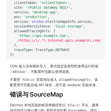
clientToken
:
'<clientToken>'
,
site
:
'<Public DataWay 地址>'
,
service
:
'desktop-app'
,
env
:
'production'
,
version
:
window
.
electronAppInfo
.
version
,
sessionPersistence
:
'local-storage'
,
allowedTracingUrls
:
[
'https://api.example.com'
,
/https:\/\/.*\.internal-api\.example\.com/
],
traceType
:
TraceType
.
DDTRACE
})
CDN 接入没有模块导入，显式指定该类型时使用运行时值
；不配置时也默认使用该值。
'ddtrace'
不要把
页面地址放入
。该
file://
allowedTracingUrls
配置用于匹配后端 API 请求，而不是 renderer 页面本身。
错误与 SourceMap
Electron 本地页面的错误堆栈经常以
开头，服务
file://
端可能无法像公网 URL 那样直接匹配 SourceMap。建议：