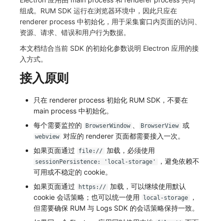
组成。RUM SDK 运行在浏览器环境中，因此只应在
常见问题
环境变量
事件
工作空间内置 API Key
观测云费用中心服务协议
手动兼容接入
tvOS 数据采集
自定义事件通知模板
Teams
敏感数据脱敏
使用量限制更新
renderer process 中初始化，用于采集窗口内页面的访问、
资源、请求、错误和用户行为数据。
成员管理
异常追踪
角色管理
观测云移动应用隐私政策
监控器内部原理
Telegram Bot
工作空间
上传空间图片相关资源
本文档结合当前 SDK 的初始化参数说明 Electron 应用的接
角色管理
故障中心
Issue
观测云移动 SDK 隐私政策
工作空间自定义配置
获取图片相关资源
入方式。
接入原则
API Keys 管理
错误中心
分组管理
数据处理协议（DPA）
属性声明
自定义工作空间绑定信息
Client Token 管理
基础设施
Issue 等级
观测云账号注销须知
跨空间授权
修改品牌标识
只在 renderer process 初始化 RUM SDK，不要在
main process 中初始化。
黑名单
统一目录
模板管理
观测云费用中心账号注销须知
跨站点授权
工作空间-查询索引信息列表
每个需要监控的
、
或
BrowserWindow
BrowserView
对应的 renderer 页面都需要接入一次。
webview
数据转发
日志
数据查询
观测云 Obsy AI 智能服务使用协议
账号管理
工作空间-索引模板配置
如果页面通过
加载，必须使用
file://
，避免依赖不
sessionPersistence: 'local-storage'
数据访问
指标
登录映射规则
可用或不稳定的 cookie。
正则表达式
用户访问监测
场景-仪表板
如果页面通过
加载，可以继续使用默认
https://
cookie 会话策略；也可以统一使用
，
local-storage
审计事件
可用性监测
链路追踪
但需要确保 RUM 与 Logs SDK 的会话策略保持一致。