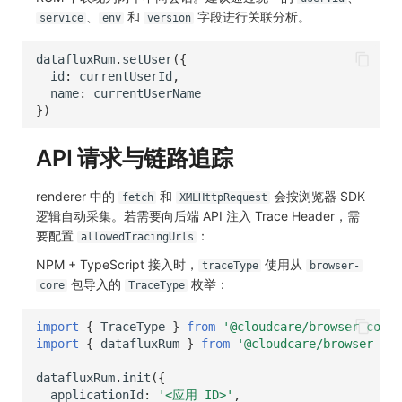
、
和
字段进行关联分析。
service
env
version
datafluxRum
.
setUser
({
id
:
currentUserId
,
name
:
currentUserName
})
API 请求与链路追踪
renderer 中的
和
会按浏览器 SDK
fetch
XMLHttpRequest
逻辑自动采集。若需要向后端 API 注入 Trace Header，需
要配置
：
allowedTracingUrls
NPM + TypeScript 接入时，
使用从
traceType
browser-
包导入的
枚举：
core
TraceType
import
{
TraceType
}
from
'@cloudcare/browser-core'
import
{
datafluxRum
}
from
'@cloudcare/browser-rum
datafluxRum
.
init
({
applicationId
:
'<应用 ID>'
,