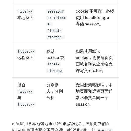
cookie 不可靠，必须
file://
sessionP
本地页面
使用 localStorage
ersistenc
存储 session。
e:
'local-
storage'
默认
如果使用默认
https://
远程页面
cookie 或
cookie，需要确保页
面域名和安全策略允
local-
许写入 cookie。
storage
混合
分别接
受同源策略影响，本
入，分别
地页面和远程页面通
file://
与
分析
常不会共享同一个
session。
https://
如果应用从本地落地页跳转到远程站点，应预期它们在
RUM 中表现为两个不同会话。建议通过统一的
、
user.id