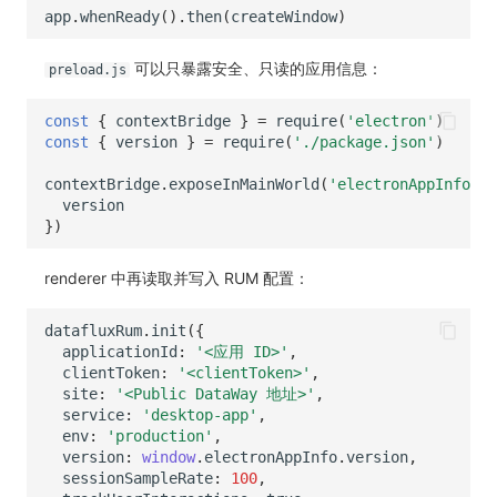
app
.
whenReady
().
then
(
createWindow
)
可以只暴露安全、只读的应用信息：
preload.js
const
{
contextBridge
}
=
require
(
'electron'
)
const
{
version
}
=
require
(
'./package.json'
)
contextBridge
.
exposeInMainWorld
(
'electronAppInfo'
,
version
})
renderer 中再读取并写入 RUM 配置：
datafluxRum
.
init
({
applicationId
:
'<应用 ID>'
,
clientToken
:
'<clientToken>'
,
site
:
'<Public DataWay 地址>'
,
service
:
'desktop-app'
,
env
:
'production'
,
version
:
window
.
electronAppInfo
.
version
,
sessionSampleRate
:
100
,