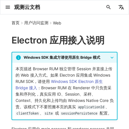
观测云文档
中文
首页
用户访问监测
Web
English
Electron 应用接入说明
2025 年
概念先解
注册免费版
安装并使用 DataKit
更新日志
DQL 查询入口
管理 Pipelines
仪表板
创建/编辑笔记
所有事件
创建错误投递规则
创建 Issue
故障列表
主机
新建实体对象
指标采集
日志采集
数据采集
用户标识
更新日志
更新日志
更新日志
更新日志
更新日志
更新日志
更新日志
快速开始
更新日志
快速开始
快速开始
Session（会话）
Web
会话热图
SourceMap 配置
数据拦截与修改
拨测任务
新建检测规则
数据采集
监控器
账号设置
应用列表
查看器
Obsy Copilot
Agent 管理
OWL CLI
公共请求参数
Func 托管版
数据存储策略
费用结算方式
名词解释
发布历史
公共请求参数
关于内置角色的说明
观测云商业版订阅协议
从官网注册商业版
在 Linux 上安装
2025
主机安装
服务管理
主配置
HTTP API
DBSCAN
PromQL 快速上手
快速开始
列表管理
图表类型
变量查询
快速搭建
绑定内置视图
等级定义
等级定义
类型
总览
数据上报
日志列表
日志索引
关联 Web 应用访问
性能指标
手动安装
自定义用户标识
SDK 初始化
自定义标签
SDK 初始化
自定义标签使用
SDK 初始化
自定义标签与全局上下文
SDK 初始化
自定义标签使用
SDK 初始化
自定义标签使用
SDK 初始化
小程序 JS SDK 远程配置
SDK 初始化
自定义标签使用
SDK 初始化
桌面 UI 框架
隐私与数据脱敏
SDK 初始化
自定义标签
SDK 初始化
自定义标签使用
如何接入会话重放
Android 会话重放
API 拨测
官方检测库
语法
官方模板库
应用智能检测
新建 SLO
新建告警策略
钉钉机器人
关键指标
邀请成员
权限清单
Open API
新建转发规则
模版库
创建扫描规则
SAML
Status Page
新建 Agent 监测应用
搜索
保存快照
可观测分析
Agent 创建
手动安装
快速开始
仪表板
未恢复事件列出
频道
故障列表
错误中心
基础设施
实体列表
聚类查询
获取指标集相关信息
应用
拨测任务
监控器
应用
字段管理
列出
DQL 数据异步查询
列出
获取账单计费项消费累计
获取时序趋势图
AWS
一般图表数据返回
基础
计费产生逻辑
费用中心账号结算
注册与版本
2025 年
部署必读
如何开始
部署配置手册
计量数据结构与使用
列出
列出
列出
列出
新建
初始化并获取
列出
获取
列出
有效的等级列表
模版-列出
DQL数据查询
添加映射配置
标识ID导入
apm 服务列出
在线 Datakit 列表
2024 年
客户价值
注册商业版
快速创建仪表板
DataKit 安装
DQL 函数
Pipeline 手册
可视化图表
Chart Block 配置说明
未恢复事件
错误列表
管理 Issue
故障详情
容器
实体列表
指标分析
浏览器日志采集
服务
全局 Context
应用接入
快速开始
迁移指南
快速开始
快速开始
快速开始
快速开始
应用接入
快速开始
应用接入
应用接入
View（页面）
移动端
漏斗分析
脚本上传 sourcemap
页面性能
概览
管理检测规则
查看器
智能监控
偏好设置
查看器
快照
套餐与积分
我的任务
OWL MCP Server
公共响应结构
云账号管理
商业版
常见问题
登录方式
私有化版本说明
公共响应结构
未恢复事件查询
观测云专属版订阅协议
从云厂商注册商业版
在 Windows 上安装
2021~2024
容器安装
状态查看
采集器配置
文档撰写
本地 Func 如何上报自定义高级函数
基础和原理
页面管理
图表配置
对象映射
列表管理
Issue 发现
等级映射
分析看板
拓扑
日志详情
原生直写索引
配置应用性能监测采样
服务拓扑
自动注入
自定义添加额外的数据TAG
RUM 配置
自定义采集规则
RUM 配置
数据采集自定义规则
RUM 配置
数据采集脱敏
RUM 配置
数据采集自定义规则
RUM 配置
数据采集自定义规则
RUM 配置
自定义标签与 BridgeContext
RUM 配置
数据采集自定义规则
RUM 配置
WebView2
自定义标签
RUM 配置
自定义采集规则
RUM 配置
数据采集脱敏
如何接入 canvas 录制
iOS 会话重放
网络路径拨测
自定义创建
内置函数
检测规则
云账单智能监控
管理 SLO
管理告警策略
企业微信机器人
功能菜单
常见问题
管理转发规则
管理扫描规则
OIDC
工单管理
新建 LLM 监测应用
筛选
分享快照
数据检索
Agent 容器安装
自动安装
工具清单
仪表板轮播
获取事件内容
Issue
值班
错误中心规则
资源目录
拓扑图
索引
聚合生成指标
SourceMap
自建节点管理
SLO
全局标签
新建
DQL 数据查询(旧版)
执行外部函数
获取账单信息
生成认证 code
阿里云
拓扑图数据返回
云同步脚本集
计费价格明细
阿里云账号结算
结算与账单
2024 年
如何申请 License
升级商业版
运维FAQ
获取
创建
添加成员
创建
获取
修改
修改ISSUE
创建
模版-获取模版详情
修改映射配置
service map
Windows SDK 集成方请使用原生 Bridge 模式
2023 年
版本区分
开始使用监控器
DataKit 使用
高级函数
视图变量
变更事件
错误规则详情
分析看板
故障分析看板
进程
实体详情
指标管理
小程序日志采集
分析看板
添加自定义 Action
远程配置与强制采样
应用接入
快速开始
应用接入
应用接入
应用接入
应用接入
配置说明
应用接入
配置说明
配置说明
Resource（资源）
Webpack 上传 sourcemap
内容安全策略
查看器
信号
概览
SLO
其他设置
分析看板
自动化
故障排查
接口签名认证
外部数据源
企业版
账户概览
产品部署
签名认证
拓扑图图表接口
观测云免费版订阅协议
在 macOS 上安装
批量安装
更新
选举配置
Platypus 语法
图表查询
页面管理
通知策略
故障自动分析
网络流
外部索引
应用性能监测关联日志
服务详情
查看器
自定义添加 Action
Log 配置
数据采集脱敏
Log 配置
数据采集脱敏
Log 配置
动态配置与动态更新地址
Log 配置
数据采集脱敏
Log 配置
数据采集脱敏
Log 配置
数据采集脱敏
Log 配置
Log 配置
Electron
自定义采集规则
Log 配置
Log 配置
原生与 Unity 混合开发
故障排除
Flutter 会话重放
多步拨测
自定义模板库
主机智能检测
SLO 详情
告警聚合通知模板
飞书机器人
日志延迟可见
FAQ
角色映射
时间控件
资源生成
Agent 服务运维
快速开始
笔记
手动恢复事件
日程
配置管理
数据转发
智能巡检
成员管理
分享
DQL 数据查询
获取账户余额
华为云
亚马逊云账号结算
2023 年
基础设施部署
SSO 管理
使用FAQ
新增
获取
修改
获取
修改
列出
修改
模版-导入自定义系统模版
映射配置列出
本页描述 Browser RUM 独立管理 Session 并直接上传
的 Web 接入方式。如果 Electron 应用集成 Windows
2022 年
常见问题
开启 APM 链路追踪
DataKit 配置
DQL VS 其它查询语言
报告
智能监控事件
常见问题
日程
值班
数据库
实体类型管理
生成指标
日志查看器
链路
上报自定义 Error
基于 Uniapp 开发框架的小程序接入
配置说明
应用接入
配置说明
配置说明
配置说明
配置说明
高级场景
配置说明
高级场景
高级场景
Action（操作）
Vite 上传 sourcemap
自建节点管理
执行日志
静默管理
空间设置
任务接入
更新日志
使用限制
脚本市场
常见问题
支持中心
开始使用
前台账号
单位说明
观测云 SaaS 服务等级协议
在 Kubernetes 上安装
离线安装
DQL 查询
代理配置
内置函数
图表 JSON
故障聚合规则
设备
自定义添加 Error
Trace 配置
WebView 监测
Trace 配置
URLSession 自定义 Network 采集
Trace 配置
WebView 数据监测
Trace 配置
动态配置与动态更新地址
Trace 配置
WebView 数据监测
Trace 配置
WebView 数据监测
Trace 配置
Trace 配置
Trace 配置
Trace 配置
React Native 会话重放
浏览器拨测
监控器列表
Kubernetes 智能检测
Webhook 自定义
常见问题
维度分析
知识服务
Agent 正向代理配置
工具清单
新版笔记
创建事件
配置管理
数据访问
静默配置
角色管理
删除
同组织 Trace 查询
作废认证 code
腾讯云
华为云账号结算
2022 年
开始安装
管理后台手册
升级观测云
修改
修改
更换空间拥有者
轮换工作空间 Token
列出
批量删除
管理工作空间
模版-删除自定义模版
删除映射配置
RUM SDK，请使用
Windows SDK Electron 原生
Bridge 接入
：Browser RUM 在 Renderer 中只负责采
2021 年
DataKit 开发手册
笔记
事件详情
配置管理
配置管理
网络
全景拓扑图
常见问题
BPF 网络日志
错误追踪
应用数据采集
高级场景
配置说明
高级场景
高级场景
高级场景
高级场景
应用数据采集
框架接入
应用数据采集
故障排查
Long Task（长任务）
常见问题
Arbiter
告警策略
MFA 管理
用量统计
请求示例
账单管理
运维手册
管理后台账号
飞书 SSO（OIDC）配置说明
法律声明
以 Kubernetes helm 方式安装
其它命令
DataKit Operator
附加功能
图表链接
Webhook配置
网络路径
动态配置与动态更新地址
动态配置与动态更新地址
符号文件上传
原生与 Flutter 混合开发
恢复监控器
日志智能检测
简单 HTTP 请求
显示列
技能
命令参考
查看器
告警策略
API Key 管理
取消快照/图表分享
Azure
激活产品
容量规划
启用/禁用
启用/禁用
修改
删除
删除
模版-批量删除自定义模版
开关状态设置
集和序列化，真实应用 ID、Session、采样、
Context、持久化和上传均由 Windows Native Core 负
2020 年
查看器
常见问题
常见问题
资源目录
错误追踪
Profiling
应用数据采集
高级场景
应用数据采集
应用数据采集
应用数据采集
应用数据采集
故障排查
高级场景
故障排查
Error（错误）
通知对象管理
属性声明
Agent 版本历史
OpenAPI SDK
账户管理
扩展使用
工作空间成员
SourceMap 分片上传
数据安全保密协议
自定义用户访问监测 SDK 采集数据内容
Docker 安装
故障排查
其它配置方式
性能基准和优化
事件关联
符号文件上传
符号文件上传
WebView 数据监测
Publish Package 相关配置
运算符
用户访问智能检测
短信
MCP 服务
内置视图
通知对象管理
黑名单
DataWay
删除
删除
批量设置故障 AI 自动分析配置
批量删除
获取开关状态信息
责。该模式下不要照搬本页的真实
、
applicationId
2019 年
内置视图
常见问题
索引
故障排查
应用数据采集
故障排查
故障排查
故障排查
故障排查
应用数据采集
常见问题
字段管理
Obscli
公共错误定义
工作空间管理
工作空间
部署版跨站点授权
数据安全协议
Datakit Operator
虚拟互联网接入
隐私与权限说明
Widget Extension 数据采集
原生与 React Native 混合开发
真值表
语音电话
消息渠道
服务管理
Pipelines
部署方案
修改品牌标识
删除
、
或
配置。
clientToken
site
sessionPersistence
常见问题
跨工作空间索引查询
故障排查
故障排查
全局标签
场景
常见问题
工作空间 API Key
同组织跨工作空间 Trace 查询
观测云费用中心用户充值协议
性能展示
Content Provider 设置
WebView 数据监测
Android Resource 手动配置
事件等级
Slack
Agent 协作（A2A）
服务性能
数据访问
使用量限制查询
Electron 应用由 main process 和 renderer process 共同