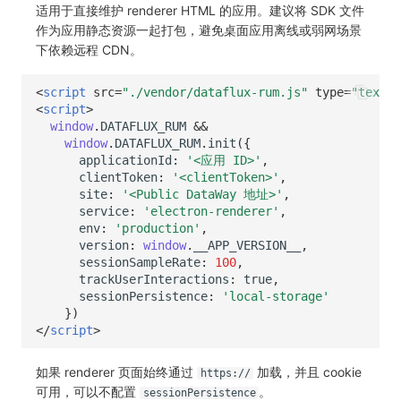
适用于直接维护 renderer HTML 的应用。建议将 SDK 文件
作为应用静态资源一起打包，避免桌面应用离线或弱网场景
下依赖远程 CDN。
<
script
src
=
"./vendor/dataflux-rum.js"
type
=
"text/j
<
script
>
window
.
DATAFLUX_RUM
&&
window
.
DATAFLUX_RUM
.
init
({
applicationId
:
'<应用 ID>'
,
clientToken
:
'<clientToken>'
,
site
:
'<Public DataWay 地址>'
,
service
:
'electron-renderer'
,
env
:
'production'
,
version
:
window
.
__APP_VERSION__
,
sessionSampleRate
:
100
,
trackUserInteractions
:
true
,
sessionPersistence
:
'local-storage'
})
</
script
>
如果 renderer 页面始终通过
加载，并且 cookie
https://
可用，可以不配置
。
sessionPersistence