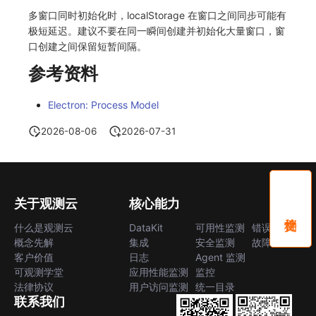
多窗口同时初始化时，localStorage 在窗口之间同步可能有
极短延迟。建议不要在同一瞬间创建并初始化大量窗口，窗
口创建之间保留短暂间隔。
参考资料
Electron: Process Model
2026-08-06
2026-07-31
关于观测云
核心能力
什么是观测云
DataKit
可用性监测
错误中心
概念先解
集成
安全监测
故障中心
客户价值
日志
Agent 监测
可观测学堂
应用性能监测
监控
法律协议
用户访问监测
统一目录
联系我们