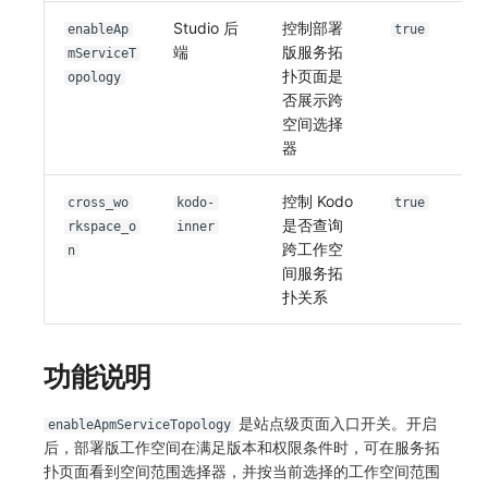
Studio 后
控制部署
enableAp
true
常见问题
macOS
环境变量
事件
创建拨测节点报错
工作空间内置 API Key
观测云费用中心服务协议
自定义 View
自定义事件通知模板
Teams
敏感数据脱敏
使用量限制更新
端
版服务拓
mServiceT
扑页面是
Windows
成员管理
异常追踪
指标查询报错
角色管理
观测云移动应用隐私政策
opology
Resource Hook
监控器内部原理
Telegram Bot
工作空间
上传空间图片相关资源
否展示跨
空间选择
C++
角色管理
故障中心
部署版kodo版本过期
Issue
观测云移动 SDK 隐私政策
WebSocket 长连接采集
工作空间自定义配置
获取图片相关资源
器
Unity
API Keys 管理
错误中心
配置 kodo-inner 查询并发数
分组管理
数据处理协议（DPA）
FAQ
属性声明
自定义工作空间绑定信息
控制 Kodo
cross_wo
kodo-
true
查看器
Client Token 管理
基础设施
Issue 等级
观测云账号注销须知
更新日志
跨空间授权
修改品牌标识
是否查询
rkspace_o
inner
跨工作空
n
分析看板
黑名单
统一目录
模板管理
观测云费用中心账号注销须知
跨站点授权
工作空间-查询索引信息列表
间服务拓
扑关系
会话重放
数据转发
日志
数据查询
观测云 Obsy AI 智能服务使用协议
账号管理
工作空间-索引模板配置
用户洞察
数据访问
指标
登录映射规则
功能说明
数据访问
正则表达式
用户访问监测
场景-仪表板
是站点级页面入口开关。开启
enableApmServiceTopology
后，部署版工作空间在满足版本和权限条件时，可在服务拓
自建追踪
审计事件
可用性监测
链路追踪
扑页面看到空间范围选择器，并按当前选择的工作空间范围