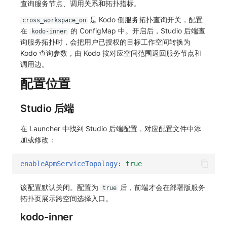
查询服务节点、调用关系和拓扑指标。
SourceMap
分享管理
监控
DataKit清单
是 Kodo 侧服务拓扑查询开关，配置
cross_workspace_on
自定义环境变量
跨工作空间授权
LLM监测
在
的 ConfigMap 中。开启后，Studio 后端查
kodo-inner
询服务拓扑时，会把用户已授权的目标工作空间转换为
其他
字段展示权限
管理
Kodo 查询参数，由 Kodo 按对应空间范围返回服务节点和
调用边。
敏感数据扫描
快照管理
配置位置
实验室
DQL 数据查询
Studio 后端
SSO 管理
Func 函数
在 Launcher 中找到 Studio 后端配置，对应配置文件中添
支持中心
账单分析
加或修改：
免登录 Token
enableApmServiceTopology
:
true
图表图片
该配置默认关闭。配置为
后，前端才会在部署版服务
true
拓扑页展示跨空间选择入口。
kodo-inner