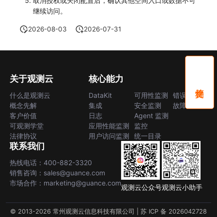
取消授权或关闭配置后，确认其他空间入口或数据不可
继续访问。
2026-08-03
2026-07-31
关于观测云
核心能力
什么是观测云
DataKit
可用性监测
错误中心
概念先解
集成
安全监测
故障中心
客户价值
日志
Agent 监测
可观测学堂
应用性能监测
监控
法律协议
用户访问监测
统一目录
联系我们
热线电话：400-882-3320
销售咨询：sales@guance.com
市场合作：marketing@guance.com
观测云公众号
观测云小助手
© 2013-2026 常州观测云信息科技有限公司 |
苏 ICP 备 2026042728