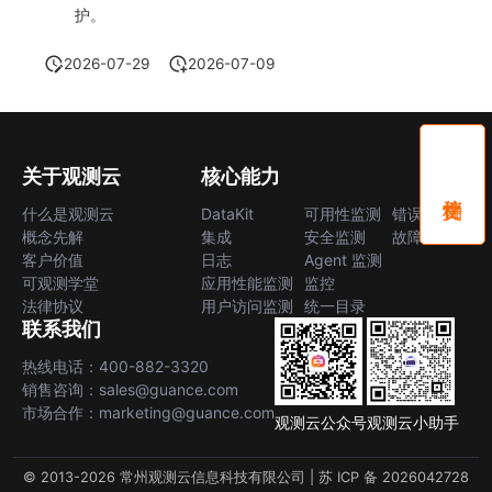
护。
2026-07-29
2026-07-09
关于观测云
核心能力
什么是观测云
DataKit
可用性监测
错误中心
概念先解
集成
安全监测
故障中心
客户价值
日志
Agent 监测
可观测学堂
应用性能监测
监控
法律协议
用户访问监测
统一目录
联系我们
热线电话：400-882-3320
销售咨询：sales@guance.com
市场合作：marketing@guance.com
观测云公众号
观测云小助手
© 2013-2026 常州观测云信息科技有限公司 |
苏 ICP 备 2026042728