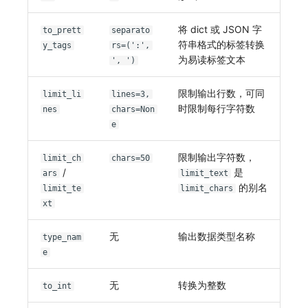
将 dict 或 JSON 字
to_prett
separato
符串格式的标签转换
y_tags
rs=(':',
为易读标签文本
', ')
限制输出行数，可同
limit_li
lines=3,
时限制每行字符数
nes
chars=Non
e
限制输出字符数，
limit_ch
chars=50
/
是
ars
limit_text
的别名
limit_te
limit_chars
xt
无
输出数据类型名称
type_nam
e
无
转换为整数
to_int