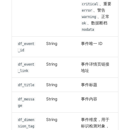
其他
分享管理
监控
DataKit清单
、重要
critical
、警告
error
跨工作空间授权
LLM监测
、正常
warning
、数据断档
ok
字段展示权限
管理
nodata
敏感数据扫描
快照管理
String
事件唯一 ID
df_event
_id
实验室
DQL 数据查询
String
事件详情页链接
df_event
SSO 管理
Func 函数
地址
_link
支持中心
账单分析
String
事件标题
df_title
免登录 Token
String
事件内容
df_messa
图表图片
ge
String
事件维度，用于
df_dimen
标识检测对象，
sion_tag