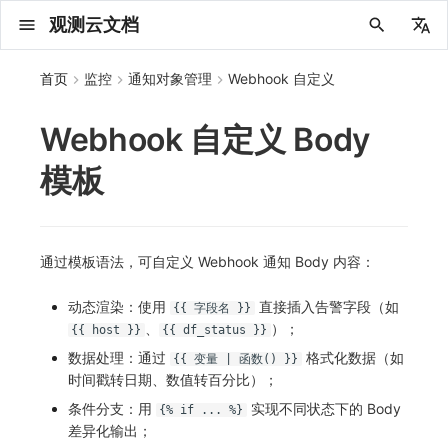
观测云文档
中文
首页
监控
通知对象管理
Webhook 自定义
English
Webhook 自定义 Body
2025 年
概念先解
注册免费版
安装并使用 DataKit
更新日志
DQL 查询入口
管理 Pipelines
仪表板
创建/编辑笔记
所有事件
创建错误投递规则
创建 Issue
故障列表
主机
新建实体对象
指标采集
日志采集
数据采集
Web
拨测任务
新建检测规则
数据采集
官方模板库
应用智能检测
新建 SLO
新建告警策略
账号设置
应用列表
查看器
Obsy Copilot
Agent 管理
OWL CLI
公共请求参数
Func 托管版
数据存储策略
费用结算方式
名词解释
发布历史
公共请求参数
关于内置角色的说明
观测云商业版订阅协议
从官网注册商业版
在 Linux 上安装
2025
主机安装
服务管理
主配置
HTTP API
DBSCAN
PromQL 快速上手
快速开始
列表管理
图表类型
变量查询
快速搭建
绑定内置视图
等级定义
等级定义
类型
总览
数据上报
日志列表
日志索引
关联 Web 应用访问
性能指标
手动安装
更新日志
更新日志
更新日志
更新日志
更新日志
更新日志
更新日志
更新日志
快速开始
快速开始
Session（会话）
Web
会话热图
SourceMap 配置
数据拦截与修改
API 拨测
官方检测库
语法
阈值检测
关键指标
邀请成员
权限清单
Open API
新建转发规则
模版库
创建扫描规则
SAML
Status Page
新建 Agent 监测应用
搜索
保存快照
可观测分析
Agent 创建
手动安装
快速开始
仪表板
未恢复事件列出
频道
故障列表
错误中心
基础设施
实体列表
聚类查询
获取指标集相关信息
应用
拨测任务
监控器
应用
字段管理
列出
DQL 数据异步查询
列出
获取账单计费项消费累计
获取时序趋势图
AWS
一般图表数据返回
基础
计费产生逻辑
费用中心账号结算
注册与版本
2025 年
部署必读
如何开始
部署配置手册
计量数据结构与使用
列出
列出
列出
列出
新建
初始化并获取
列出
获取
列出
有效的等级列表
模版-列出
DQL数据查询
添加映射配置
标识ID导入
apm 服务列出
在线 Datakit 列表
模板
2024 年
客户价值
注册商业版
快速创建仪表板
DataKit 安装
DQL 函数
Pipeline 手册
可视化图表
Chart Block 配置说明
未恢复事件
错误列表
管理 Issue
故障详情
容器
实体列表
指标分析
浏览器日志采集
服务
小程序
概览
管理检测规则
查看器
检测规则
云账单智能监控
管理 SLO
管理告警策略
偏好设置
查看器
快照
套餐与积分
我的任务
OWL MCP Server
公共响应结构
云账号管理
商业版
常见问题
登录方式
私有化版本说明
公共响应结构
未恢复事件查询
观测云专属版订阅协议
从云厂商注册商业版
在 Windows 上安装
2021~2024
容器安装
状态查看
采集器配置
文档撰写
本地 Func 如何上报自定义高级函数
基础和原理
页面管理
图表配置
对象映射
列表管理
Issue 发现
等级映射
分析看板
拓扑
日志详情
原生直写索引
配置应用性能监测采样
服务拓扑
自动注入
应用接入
应用接入
快速开始
迁移指南
快速开始
快速开始
快速开始
快速开始
应用接入
应用接入
View（页面）
移动端
漏斗分析
脚本上传 sourcemap
页面性能
网络路径拨测
自定义创建
内置函数
突变检测
功能菜单
常见问题
管理转发规则
管理扫描规则
OIDC
工单管理
新建 LLM 监测应用
筛选
分享快照
数据检索
Agent 容器安装
自动安装
工具清单
仪表板轮播
获取事件内容
Issue
值班
错误中心规则
资源目录
拓扑图
索引
聚合生成指标
SourceMap
自建节点管理
SLO
全局标签
新建
DQL 数据查询(旧版)
执行外部函数
获取账单信息
生成认证 code
阿里云
拓扑图数据返回
云同步脚本集
计费价格明细
阿里云账号结算
结算与账单
2024 年
如何申请 License
升级商业版
运维FAQ
获取
创建
添加成员
创建
获取
修改
修改ISSUE
创建
模版-获取模版详情
修改映射配置
service map
2023 年
版本区分
开始使用监控器
DataKit 使用
高级函数
视图变量
变更事件
错误规则详情
分析看板
故障分析看板
进程
实体详情
指标管理
小程序日志采集
分析看板
Android
查看器
信号
概览
自定义模板库
主机智能检测
SLO 详情
告警聚合通知模板
其他设置
分析看板
自动化
故障排查
接口签名认证
外部数据源
企业版
账户概览
产品部署
签名认证
拓扑图图表接口
观测云免费版订阅协议
在 macOS 上安装
批量安装
更新
选举配置
Platypus 语法
图表查询
页面管理
通知策略
故障自动分析
网络流
外部索引
应用性能监测关联日志
服务详情
查看器
前端框架插件接入
远程配置与强制采样
应用接入
快速开始
应用接入
应用接入
应用接入
应用接入
配置说明
配置说明
Resource（资源）
Webpack 上传 sourcemap
内容安全策略
多步拨测
区间检测
日志延迟可见
FAQ
角色映射
时间控件
资源生成
Agent 服务运维
快速开始
笔记
手动恢复事件
日程
配置管理
数据转发
智能巡检
成员管理
分享
DQL 数据查询
获取账户余额
华为云
亚马逊云账号结算
2023 年
基础设施部署
SSO 管理
使用FAQ
新增
获取
修改
获取
修改
列出
修改
模版-导入自定义系统模版
映射配置列出
通过模板语法，可自定义 Webhook 通知 Body 内容：
2022 年
常见问题
开启 APM 链路追踪
DataKit 配置
DQL VS 其它查询语言
报告
智能监控事件
常见问题
日程
值班
数据库
实体类型管理
生成指标
日志查看器
链路
iOS/tvOS/macOS
自建节点管理
执行日志
监控器列表
Kubernetes 智能检测
空间设置
任务接入
使用限制
脚本市场
常见问题
支持中心
开始使用
前台账号
单位说明
观测云 SaaS 服务等级协议
在 Kubernetes 上安装
离线安装
DQL 查询
代理配置
内置函数
图表 JSON
故障聚合规则
设备
SSR 框架下接入
基于 Uniapp 开发框架的小程序接入
配置说明
应用接入
配置说明
配置说明
配置说明
配置说明
高级场景
高级场景
Action（操作）
Vite 上传 sourcemap
浏览器拨测
区间检测 V2
常见问题
维度分析
知识服务
Agent 正向代理配置
工具清单
新版笔记
创建事件
配置管理
数据访问
静默配置
角色管理
删除
同组织 Trace 查询
作废认证 code
腾讯云
华为云账号结算
2022 年
开始安装
管理后台手册
升级观测云
修改
修改
更换空间拥有者
轮换工作空间 Token
列出
批量删除
管理工作空间
模版-删除自定义模版
删除映射配置
2021 年
DataKit 开发手册
笔记
事件详情
配置管理
配置管理
网络
全景拓扑图
常见问题
BPF 网络日志
错误追踪
HarmonyOS
常见问题
Arbiter
恢复监控器
日志智能检测
MFA 管理
用量统计
请求示例
账单管理
运维手册
管理后台账号
飞书 SSO（OIDC）配置说明
法律声明
以 Kubernetes helm 方式安装
其它命令
DataKit Operator
附加功能
图表链接
Webhook配置
网络路径
Electron 应用接入
应用数据采集
高级场景
配置说明
高级场景
高级场景
高级场景
高级场景
应用数据采集
故障排查
Long Task（长任务）
离群检测
显示列
技能
命令参考
查看器
告警策略
API Key 管理
取消快照/图表分享
Azure
激活产品
容量规划
启用/禁用
启用/禁用
修改
删除
删除
模版-批量删除自定义模版
开关状态设置
动态渲染：使用
直接插入告警字段（如
{{ 字段名 }}
、
）；
{{ host }}
{{ df_status }}
2020 年
查看器
常见问题
常见问题
资源目录
错误追踪
Profiling
React Native
运算符
用户访问智能检测
属性声明
Agent 版本历史
OpenAPI SDK
账户管理
扩展使用
工作空间成员
SourceMap 分片上传
数据安全保密协议
Docker 安装
故障排查
其它配置方式
性能基准和优化
事件关联
应用数据采集
应用数据采集
高级场景
应用数据采集
应用数据采集
应用数据采集
应用数据采集
故障排查
Error（错误）
日志检测
MCP 服务
内置视图
通知对象管理
黑名单
DataWay
删除
删除
批量设置故障 AI 自动分析配置
批量删除
获取开关状态信息
自定义用户访
数据处理：通过
格式化数据（如
{{ 变量 | 函数() }}
时间戳转日期、数值转百分比）；
2019 年
内置视图
常见问题
索引
Flutter
真值表
字段管理
Obscli
公共错误定义
工作空间管理
工作空间
部署版跨站点授权
数据安全协议
Datakit Operator
虚拟互联网接入
WebSocket 长连接采集
故障排查
应用数据采集
故障排查
故障排查
故障排查
故障排查
进程异常检测
消息渠道
服务管理
Pipelines
部署方案
修改品牌标识
删除
条件分支：用
实现不同状态下的 Body
{% if ... %}
差异化输出；
常见问题
跨工作空间索引查询
UniApp
事件等级
全局标签
场景
常见问题
工作空间 API Key
同组织跨工作空间 Trace 查询
观测云费用中心用户充值协议
性能展示
自定义 View
故障排查
基础设施存活检测 V2
Agent 协作（A2A）
服务性能
数据访问
使用量限制查询