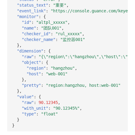
"status_text"
:
"重要"
,
"event_link"
:
"https://console.guance.com/keyeven
"monitor"
:
{
"id"
:
"altpl_xxxxx"
,
"name"
:
"团队001"
,
"checker_id"
:
"rul_xxxxx"
,
"checker_name"
:
"监控器001"
},
"dimension"
:
{
"raw"
:
"{\"region\":\"hangzhou\",\"host\":\"web
"object"
:
{
"region"
:
"hangzhou"
,
"host"
:
"web-001"
},
"pretty"
:
"region:hangzhou, host:web-001"
},
"value"
:
{
"raw"
:
90.12345
,
"with_unit"
:
"90.12345%"
,
"type"
:
"float"
}
}