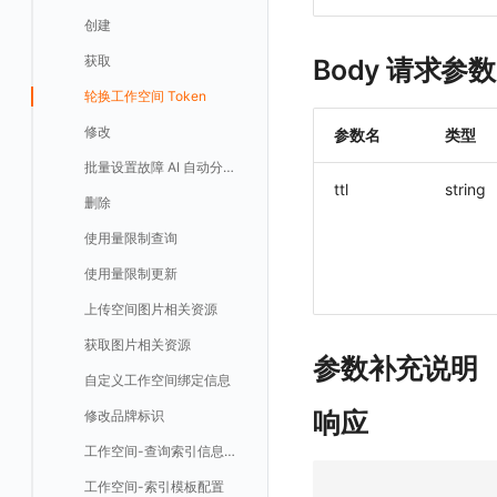
部署方案
容量规划
版本历史
用户管理
域名访问修改成IP访问
Doris
日志引擎存储空间不足
Azure AD 单点登录（部署版）
启用/禁用
修改
修改
创建
Keycloak
LLM监测
自建节点管理
监控器
导入
删除
删除
回复 删除
故障评论 创建
默认配置状态修改
修改评论
删除
导出
统一目录实体修改
导出
获取
列出
新建
添加 RUM 配置
列出
创建
删除
自动发现配置列出
获取指标集 Schema 信息
Dataway 安装使用
云上基础设施部署
自定义映射
菜单管理
配置邮件服务
GuanceDB
监控器问题排查
日志引擎容量规划
删除
启用/禁用
更换空间拥有者
获取
Body 请求参数
管理
SLO
应用
导出
等级 列出
回复 修改
统一目录实体删除
导入
新建
获取
获取指标 Tags 信息
获取
修改 RUM 配置
删除
删除
列出
外部事件监控器事件接受
禁用/启用自动发现配置
数据分流
自建基础设施部署
LDAP 单点登录
模版管理
切换域名
OpenSearch
数据断档问题排查
资源、系统要求
修改品牌标识
删除
轮换工作空间 Token
快照管理
智能巡检
字段管理
自定义等级 添加
故障操作记录 查询
创建默认类型索引
修改
新建
获取日志 Schema 信息
修改
删除 RUM 配置
分片上传初始化
修改
获取
列出
创建
快速列出 LLM 配置
删除自动发现配置
统一目录实体字段值数量统计
数据聚合和采样
单机环境部署
字段管理
切换日志引擎
阿里云部署手册
集成中的 DataWay 列表为空
OIDC 单点登录自定义域名替换操作步骤（已不再推荐）
自建基础设施部署手册
修改
参数名
类型
DQL 数据查询
静默配置
全局标签
列出
自定义等级 修改
附件上传
统一目录实体类型列表
修改默认类型索引配置
删除
新建单个数据访问规则
获取日志索引列表
禁用/启用
上传单个分片
禁用/启用
删除
获取
获取
列出
列出 LLM 配置
列出
设置管理
切换时序引擎
数据写入延迟如何处理
聚合
华为云部署手册
资源、系统要求
资源、系统要求
自定义 OIDC 接入（部署版）
批量设置故障 AI 自动分析配置
Func 函数
告警策略
成员管理
新建
DQL 数据异步查询
自定义等级 删除
附件删除
统一目录实体类型详情
绑定索引
创建数据查询任务
修改
删除
列出已上传的分片列表
创建多步拨测任务
新建
新建
列出
获取
列出
获取 LLM 配置
获取
列出
获取日志索引 Tags 信息
ttl
string
切换拨测中心
可用性监测故障排查
采样
基础设施部署
离线部署
删除
账单分析
通知对象管理
角色管理
分享
DQL 数据查询(旧版)
列出
默认配置状态 获取
附件下载
统一目录实体类型创建
绑定索引配置修改
获取数据查询任务结果
修改单个数据访问规则
列出文件树
修改多步拨测任务
导出
修改
创建
创建
alert-policy
添加 LLM 配置
新增
获取
workspace-member
获取非日志文本数据 Schema 信息
应用镜像获取
代理
创建了Dataway前台看不到
华为云更改 OpenSearch 磁盘类型
使用量限制查询
免登录 Token
API Key 管理
删除
DQL 数据查询
执行外部函数
获取账单计费项消费累计
默认配置状态修改
统一目录实体类型修改
启用/禁用 索引配置
启用/禁用
合并分片生成文件
列出
导入
删除
修改
修改
自定义通知日期
列出
修改 LLM 配置
修改
新建
角色权限
列出
列出
成员列出
获取非日志文本数据 Tags 信息
配置数据转发
创建拨测节点报错
NFS
使用量限制更新
图表图片
黑名单
取消快照/图表分享
同组织 Trace 查询
获取账单信息
附件上传
统一目录实体类型删除
删除索引
删除
取消一个分片上传事件
获取
修改
批量删除
禁用
禁用
创建
删除 LLM 配置
删除
修改
团队管理
获取
列出
列出
邀请成员
列出权限信息
生成 token（旧接口，将于 2026-05-31 下架）
创建(该接口于 2025-12-30 日下架,推荐使用 v2版接口)
离线环境模版更新
指标查询报错
Ingress-Nginx
上传空间图片相关资源
Pipelines
获取账户余额
生成认证 code
获取时序趋势图
附件删除
上传单个文件内容
官方节点列出
替换导入
禁用/启用
启用
启用
获取
删除
SSO 管理
新建
获取
列出
创建 v2
创建
添加成员(部署版)
列出
管理空间索引配置
部署版kodo版本过期
Kubernetes Storage NFS
获取图片相关资源
数据访问
附件下载
删除
批量禁用/启用
删除
删除
修改
导出
修改
删除
获取
列出
获取
获取
删除成员
获取
sso(2026年05月31日下架)
作废 token（旧接口，将于 2026-05-31 下架）
参数补充说明
配置 kodo-inner 查询并发数
通过 iframe 实现页面嵌套
Kubernetes Storage OpenEBS
自定义工作空间绑定信息
敏感数据脱敏
作废认证 code
启用/禁用
批量删除
删除
导入
删除
验证
新建
新建
列出
修改
删除
sso
获取 SSO 配置
批量开启关闭成员个人 API Key
修改(该接口于 2025-12-30 日下架,推荐使用 v2版接口)
观测云集群备份和恢复
Kubernetes
响应
修改品牌标识
工作空间
批量删除
新建
修改
获取
获取
列出
修改 v2
删除
修改成员
新建
映射规则
SSO 配置 列出
获取 SSO 配置
可靠性验证
MySQL
工作空间-查询索引信息列表
工作空间自定义配置
删除
修改
新建
获取
新建
删除
修改
新建 SSO 配置
列出 SSO 配置
获取映射规则列表
自定义映射规则(部署版)
日志引擎
Studio 自观测配置与指标说明
工作空间-索引模板配置
属性声明
导入
删除
新建单个数据访问规则
新建
修改
索引关键字段获取
更新 SSO 配置
新建 SSO 配置
新建映射规则
添加映射配置