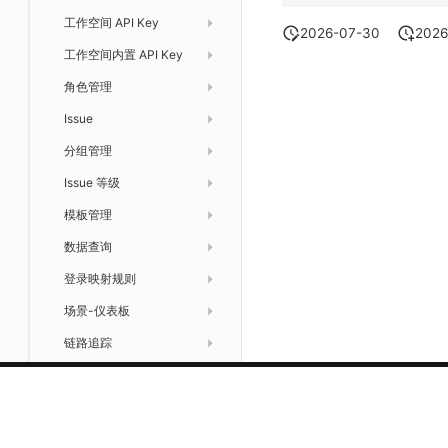
自定义前端配色
Doris
工作空间 API Key
跨空间授权
导出
启用/禁用
修改
修改
工作空间资源导出
索引关键字段修改
获取
删除 SSO 配置
更新 SSO 配置
修改映射规则
修改映射配置
2026-07-30
2026
自定义前端语言
OpenSearch 高可用
工作空间内置 API Key
新建
跨站点授权
启用/禁用
导入
修改单个数据访问规则
启用/禁用
索引加速字段配置修改
修改
列出
删除 SSO 配置
删除映射规则
自定义映射规则列出
工作空间资源任务状态查询
获取 SSO 映射列表
GuanceDB 引擎
后台管理忘记admin用户密码
角色管理
获取
初始化并获取
账号管理
导出
删除
删除
工作空间资源导入
获取
生成跨站点授权 meta
新建映射规则
开启/禁用映射规则
启用/禁用 SSO 配置
删除 SSO 自定义映射规则
Redis
使用阿里云 ECI 弹性伸缩 kodo-x
Issue
修改
修改
列出
禁用/启用
工作空间资源任务取消
添加
导入跨站点授权 meta
默认配置状态修改
修改 SSO 映射规则
批量删除 SSO 自定义映射规则
Kodo-X 拆分
helm
分组管理
列出
列出
获取
功能菜单获取
修改
删除 SSO 映射规则
切换 HTTPS 访问
Issue 等级
删除
批量删除
修改ISSUE
列出
功能菜单设置
删除
开启/禁用 SSO 映射规则
短信模板配置说明
模板管理
批量删除
创建
有效的等级列表
功能菜单获取 v2
统一目录全景拓扑图配置说明
数据查询
修改
模版-列出
功能菜单设置 v2
登录映射规则
管理工作空间
模版-获取模版详情
DQL数据查询
上传空间图片
场景-仪表板
删除
添加映射配置
模版-导入自定义系统模版
设置空间自定义信息
链路追踪
模版-删除自定义模版
修改映射配置
标识ID导入
获取角色敏感数据脱敏字段
DataKit清单
映射配置列出
apm 服务列出
模版-批量删除自定义模版
敏感数据脱敏测试
删除映射配置
service map
在线 Datakit 列表
站点列出
关于观测云
核心能力
其他
开关状态设置
可查看空间列表