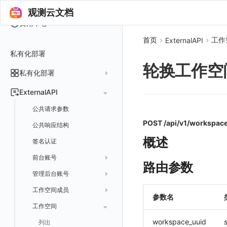
脚本市场
阿里云
一般图表数据返回
数据存储策略
付费计划与账单
可编程检测
观测云文档
审计事件
FAQ
模版库
数据转发至华为云 OBS
OpenAPI SDK
内容安全策略
华为云
拓扑图数据返回
基础
折线图
商业版
费用结算方式
费用中心
分享管理
数据转发至阿里云 OSS
公共错误定义
腾讯云
云同步脚本集
饼图
企业版
计费产生逻辑
常见问题
费用中心账号结算
首页
工作
名词解释
ExternalAPI
跨工作空间授权
数据转发至 Kafka 消息队列
场景
Azure
表格图
如何开启
常见问题
计费价格明细
私有化部署
阿里云账号结算
注册与版本
登录方式
字段展示权限
数据转发至火山引擎 TOS
事件
仪表板
轮换工作空间
脚本清单
亚马逊云账号结算
结算与账单
私有化部署
账户概览
敏感数据扫描
数据转发至谷歌云 GCS
异常追踪
仪表板轮播
未恢复事件列出
创建
常见问题
阿里云
华为云账号结算
支持中心
发布历史
ExternalAPI
实验室
创建扫描规则
故障中心
笔记
获取事件内容
频道
获取
列出
AWS
云监控（指标数据）
为云资源上报数据添加额外的 Tags
账单管理
私有化版本说明
2025 年
公共请求参数
SSO 管理
管理扫描规则
自定义新建
错误中心
新版笔记
手动恢复事件
Issue
故障列表
删除
获取
列出
列出
华为云
注意事项
AWS 客户端的多种认证方式
账户管理
产品部署
2024 年
POST /api/v1/workspace
公共响应结构
支持中心
SAML
官方规则库
基础设施
查看器
创建事件
日程
值班
错误中心
修改
新建
获取
列出
新建
列出
获取故障 AI 自动分析配置
腾讯云
云监控（指标数据）
云监控（指标数据）
工作空间管理
开始使用
2023 年
部署必读
概述
签名认证
OIDC
Status Page
配置示例
统一目录
内置视图
配置管理
配置管理
错误中心规则
基础设施
获取
修改
删除
获取
列出
修改
获取
列出
列出
列出
设置故障 AI 自动分析配置
Azure
云监控（指标数据）
常见问题
运维手册
2022 年
如何申请 License
如何开始
前台账号
角色映射
工单管理
阿里云 IDaaS
日志
服务管理
资源目录
实体列表
导出
删除
导出
创建
获取
列出
删除
新建
获取
通知策略
列出
获取
等级 列出
详情
列出
获取所有 label
火山引擎
Azure 客户端授权配
路由参数
扩展使用
基础设施部署
升级商业版
部署配置手册
管理后台账号
列出
常见问题
Authing
指标
服务性能
拓扑图
聚类查询
导入
导入
修改
删除
获取
列出
订阅
修改
新建
Issue 发现
获取
新建
自定义等级 添加
更新
获取
修改主机 label
列出
统一目录实体列表
列出
GoogleCloud
云监控（指标数据）
云监控（指标数据）
开始安装
SSO 管理
运维FAQ
计量数据结构与使用
应用服务配置项手册
工作空间成员
获取
列出
Azure AD
用户访问监测
索引
获取指标集相关信息
扩展信息配置
创建
删除
导出
导出
获取
列出
回复 列出
修改
新建
修改
自定义等级 修改
操作记录列表
新建
创建
统一目录实体详情
获取查询任务结果
获取
新建自动发现配置
统一目录拓扑实体字段定义
OBCloud
GCP 客户端授权配置
参数名
激活产品
管理后台手册
使用FAQ
kubernetes集群
Keycloak 单点登录（部署版）
APM 服务拓扑跨空间配置说明
工作空间
新增
创建
列出
IAM Identity Center
可用性监测
数据转发
聚合生成指标
应用
修改
新建
新建
新建
获取
回复 创建
删除
修改
删除
自定义等级 删除
评论列表
修改
修改
统一目录实体导出
发送查询任务
列出
指标和标签信息获取
新增
修改自动发现配置
统一目录拓扑字段筛选项
云监控（指标数据）
云监控（指标数据）
DataWay
升级观测云
工作空间管理
开启自身的可观测
观测云底座
配置 Keycloak 单点登录映射规则
查看器报“视图模板不存在”
workspace_uuid
s
修改
获取
添加成员
列出
Okta
监控
数据访问
SourceMap
拨测任务
修改
修改
修改
导出
回复 修改
故障评论 查询
默认配置状态 获取
添加评论
禁用/启用
删除
统一目录实体创建
统一目录拓扑查询
获取索引信息
列出
列出
快速列出 RUM 配置
修改
获取自动发现配置
获取指标集列表，支持搜索功能