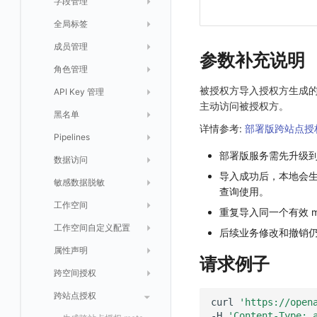
智能巡检
字段管理
自定义等级 添加
故障操作记录 查询
创建默认类型索引
修改
新建
获取日志 Schema 信息
修改
删除 RUM 配置
分片上传初始化
修改
获取
列出
创建
快速列出 LLM 配置
删除自动发现配置
统一目录实体字段值数量统计
静默配置
全局标签
自定义等级 修改
附件上传
统一目录实体类型列表
修改默认类型索引配置
删除
新建单个数据访问规则
获取日志索引列表
禁用/启用
上传单个分片
禁用/启用
删除
获取
获取
列出
列出 LLM 配置
列出
告警策略
成员管理
自定义等级 删除
附件删除
统一目录实体类型详情
绑定索引
创建数据查询任务
修改
删除
列出已上传的分片列表
创建多步拨测任务
新建
新建
列出
获取
列出
获取 LLM 配置
获取
列出
获取日志索引 Tags 信息
参数补充说明
通知对象管理
角色管理
默认配置状态 获取
附件下载
统一目录实体类型创建
绑定索引配置修改
获取数据查询任务结果
修改单个数据访问规则
列出文件树
修改多步拨测任务
导出
修改
创建
创建
alert-policy
添加 LLM 配置
新增
获取
workspace-member
获取非日志文本数据 Schema 信息
被授权方导入授权方生成的
API Key 管理
默认配置状态修改
统一目录实体类型修改
启用/禁用 索引配置
启用/禁用
合并分片生成文件
列出
导入
删除
修改
修改
自定义通知日期
列出
修改 LLM 配置
修改
新建
角色权限
列出
列出
成员列出
获取非日志文本数据 Tags 信息
主动访问被授权方。
黑名单
附件上传
统一目录实体类型删除
删除索引
删除
取消一个分片上传事件
获取
修改
批量删除
禁用
禁用
创建
删除 LLM 配置
删除
修改
团队管理
获取
列出
列出
邀请成员
列出权限信息
创建(该接口于 2025-12-30 日下架,推荐使用 v2版接口)
详情参考:
部署版跨站点授
Pipelines
附件删除
上传单个文件内容
官方节点列出
替换导入
禁用/启用
启用
启用
获取
删除
SSO 管理
新建
获取
列出
创建 v2
创建
添加成员(部署版)
列出
部署版服务需先升级到至
数据访问
附件下载
删除
批量禁用/启用
删除
删除
修改
导出
修改
删除
获取
列出
获取
获取
删除成员
获取
sso(2026年05月31日下架)
导入成功后，本地会生成 
敏感数据脱敏
启用/禁用
批量删除
删除
导入
删除
验证
新建
新建
列出
修改
删除
sso
获取 SSO 配置
批量开启关闭成员个人 API Key
修改(该接口于 2025-12-30 日下架,推荐使用 v2版接口)
查询使用。
工作空间
批量删除
新建
修改
获取
获取
列出
修改 v2
删除
修改成员
新建
映射规则
SSO 配置 列出
获取 SSO 配置
重复导入同一个有效 
工作空间自定义配置
删除
修改
新建
获取
新建
删除
修改
新建 SSO 配置
列出 SSO 配置
获取映射规则列表
自定义映射规则(部署版)
后续业务修改和撤销
属性声明
导入
删除
新建单个数据访问规则
新建
修改
索引关键字段获取
更新 SSO 配置
新建 SSO 配置
新建映射规则
添加映射配置
请求例子
跨空间授权
导出
启用/禁用
修改
修改
工作空间资源导出
索引关键字段修改
获取
删除 SSO 配置
更新 SSO 配置
修改映射规则
修改映射配置
跨站点授权
启用/禁用
导入
修改单个数据访问规则
启用/禁用
索引加速字段配置修改
修改
列出
删除 SSO 配置
删除映射规则
自定义映射规则列出
工作空间资源任务状态查询
获取 SSO 映射列表
curl
'https://open
-H
'Content-Type: 