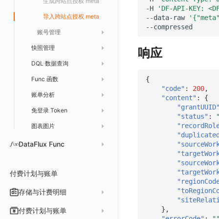
导出
删除
删除
工作空间资源导入
获取
生成跨站点授权 meta
新建映射规则
开启/禁用映射规则
启用/禁用 SSO 配置
删除 SSO 自定义映射规则
-H
'DF-API-KEY: <D
禁用/启用
工作空间资源任务取消
添加
导入跨站点授权 meta
修改 SSO 映射规则
批量删除 SSO 自定义映射规则
--data-raw
'{"meta
账号管理
功能菜单获取
修改
删除 SSO 映射规则
快照管理
功能菜单设置
删除
默认配置状态修改
开启/禁用 SSO 映射规则
响应
DQL 数据查询
列出
功能菜单获取 v2
{
Func 函数
新建
DQL 数据异步查询
功能菜单设置 v2
"code"
:
200
,
账单分析
分享
DQL 数据查询(旧版)
列出
上传空间图片
"content"
:
{
"grantUUID
免登录 Token
删除
DQL 数据查询
执行外部函数
获取账单计费项消费累计
设置空间自定义信息
"status"
:
"recordRol
图表图片
取消快照/图表分享
同组织 Trace 查询
获取账单信息
生成 token（旧接口，将于 2026-05-31 下架）
获取角色敏感数据脱敏字段
"duplicate
获取账户余额
生成认证 code
获取时序趋势图
敏感数据脱敏测试
DataFlux Func
"sourceWor
"targetWor
站点列出
作废 token（旧接口，将于 2026-05-31 下架）
Func 托管版
"sourceWor
"targetWor
付费计划与账单
作废认证 code
可查看空间列表
云账号管理
"regionCod
修改空间的数据保留时长
"toRegionC
存储与计费明细
外部数据源
AWS
"siteRelat
获取当前租户信息
脚本市场
阿里云
一般图表数据返回
数据存储策略
},
付费计划与账单
"errorCode"
:
"