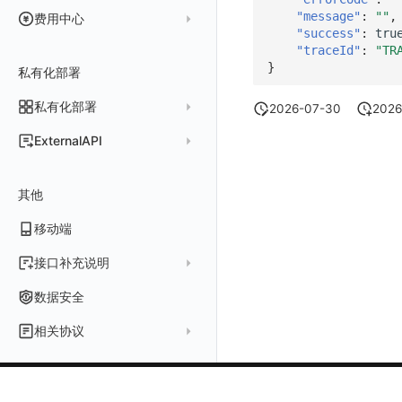
获取当前工作空间信息
华为云
拓扑图数据返回
基础
折线图
商业版
费用结算方式
"message"
:
""
,
费用中心
获取同组织工作空间简化列表
"success"
:
tru
腾讯云
云同步脚本集
饼图
企业版
计费产生逻辑
常见问题
费用中心账号结算
名词解释
"traceId"
:
"TR
轮换当前工作空间 Token
Azure
表格图
如何开启
常见问题
计费价格明细
}
私有化部署
阿里云账号结算
注册与版本
登录方式
脚本清单
亚马逊云账号结算
结算与账单
私有化部署
账户概览
2026-07-30
2026
常见问题
阿里云
华为云账号结算
支持中心
发布历史
ExternalAPI
AWS
云监控（指标数据）
为云资源上报数据添加额外的 Tags
账单管理
私有化版本说明
2025 年
公共请求参数
华为云
注意事项
AWS 客户端的多种认证方式
账户管理
其他
产品部署
2024 年
公共响应结构
腾讯云
云监控（指标数据）
云监控（指标数据）
工作空间管理
开始使用
2023 年
部署必读
移动端
签名认证
Azure
云监控（指标数据）
常见问题
运维手册
2022 年
如何申请 License
如何开始
前台账号
接口补充说明
火山引擎
Azure 客户端授权配
扩展使用
基础设施部署
升级商业版
部署配置手册
管理后台账号
列出
关于内置角色的说明
GoogleCloud
云监控（指标数据）
云监控（指标数据）
数据安全
开始安装
SSO 管理
运维FAQ
计量数据结构与使用
应用服务配置项手册
工作空间成员
获取
列出
未恢复事件查询
OBCloud
GCP 客户端授权配置
相关协议
激活产品
管理后台手册
使用FAQ
kubernetes集群
Keycloak 单点登录（部署版）
APM 服务拓扑跨空间配置说明
工作空间
新增
创建
列出
拓扑图图表接口
云监控（指标数据）
云监控（指标数据）
观测云商业版订阅协议
DataWay
升级观测云
工作空间管理
开启自身的可观测
观测云底座
配置 Keycloak 单点登录映射规则
查看器报“视图模板不存在”
工作空间 API Key
修改
获取
添加成员
列出
单位说明
观测云专属版订阅协议
部署方案
容量规划
版本历史
用户管理
域名访问修改成IP访问
Doris
日志引擎存储空间不足
Azure AD 单点登录（部署版）
工作空间内置 API Key
启用/禁用
修改
修改
创建
新建