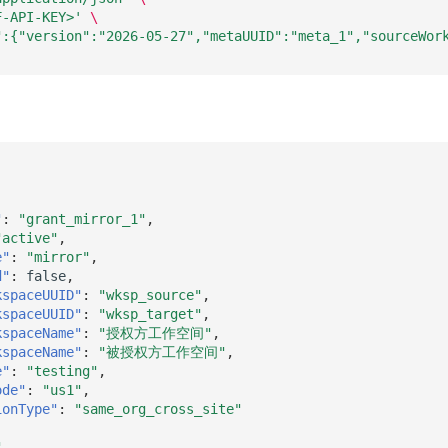
F-API-KEY>'
\
":{"version":"2026-05-27","metaUUID":"meta_1","sourceWor
"
:
"grant_mirror_1"
,
"active"
,
e"
:
"mirror"
,
d"
:
false
,
kspaceUUID"
:
"wksp_source"
,
kspaceUUID"
:
"wksp_target"
,
kspaceName"
:
"授权方工作空间"
,
kspaceName"
:
"被授权方工作空间"
,
e"
:
"testing"
,
ode"
:
"us1"
,
ionType"
:
"same_org_cross_site"
"
,