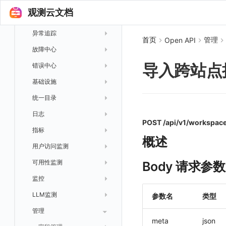
场景
观测云文档
字段展示权限
数据转发至火山引擎 TOS
事件
仪表板
敏感数据扫描
数据转发至谷歌云 GCS
异常追踪
仪表板轮播
未恢复事件列出
创建
首页
管理
Open API
实验室
创建扫描规则
故障中心
笔记
获取事件内容
频道
获取
列出
SSO 管理
管理扫描规则
自定义新建
导入跨站点授
错误中心
新版笔记
手动恢复事件
Issue
故障列表
删除
获取
列出
列出
支持中心
SAML
官方规则库
基础设施
查看器
创建事件
日程
值班
错误中心
修改
新建
获取
列出
新建
列出
获取故障 AI 自动分析配置
OIDC
Status Page
配置示例
统一目录
内置视图
配置管理
配置管理
错误中心规则
基础设施
获取
修改
删除
获取
列出
修改
获取
列出
列出
列出
设置故障 AI 自动分析配置
角色映射
工单管理
阿里云 IDaaS
日志
服务管理
资源目录
实体列表
导出
删除
导出
创建
获取
列出
删除
新建
获取
通知策略
列出
获取
等级 列出
详情
列出
获取所有 label
POST /api/v1/workspace
常见问题
Authing
指标
服务性能
拓扑图
聚类查询
导入
导入
修改
删除
获取
列出
订阅
修改
新建
Issue 发现
获取
新建
自定义等级 添加
更新
获取
修改主机 label
列出
统一目录实体列表
列出
概述
Azure AD
用户访问监测
索引
获取指标集相关信息
扩展信息配置
创建
删除
导出
导出
获取
列出
回复 列出
修改
新建
修改
自定义等级 修改
操作记录列表
新建
创建
统一目录实体详情
获取查询任务结果
获取
新建自动发现配置
统一目录拓扑实体字段定义
IAM Identity Center
可用性监测
数据转发
聚合生成指标
应用
修改
新建
新建
新建
获取
回复 创建
删除
修改
删除
自定义等级 删除
评论列表
修改
修改
统一目录实体导出
发送查询任务
列出
指标和标签信息获取
新增
修改自动发现配置
统一目录拓扑字段筛选项
Body 请求参数
Okta
监控
数据访问
SourceMap
拨测任务
修改
修改
修改
导出
回复 修改
故障评论 查询
默认配置状态 获取
添加评论
禁用/启用
删除
统一目录实体创建
统一目录拓扑查询
获取索引信息
列出
列出
快速列出 RUM 配置
修改
获取自动发现配置
获取指标集列表，支持搜索功能
Keycloak
LLM监测
自建节点管理
监控器
导入
删除
删除
回复 删除
故障评论 创建
默认配置状态修改
修改评论
删除
导出
统一目录实体修改
导出
获取
列出
新建
添加 RUM 配置
列出
创建
删除
自动发现配置列出
获取指标集 Schema 信息
参数名
类型
管理
SLO
应用
导出
等级 列出
回复 修改
统一目录实体删除
导入
新建
获取
获取指标 Tags 信息
获取
修改 RUM 配置
删除
删除
列出
外部事件监控器事件接受
禁用/启用自动发现配置
meta
json