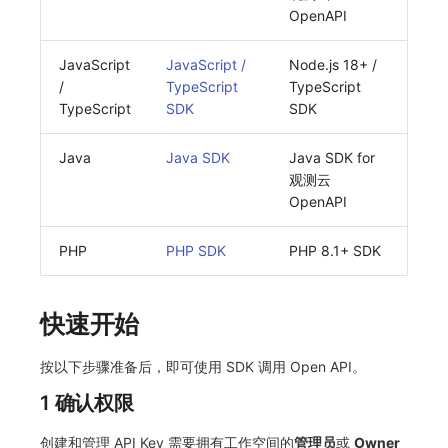
OpenAPI
常见问题
macOS
环境变量
敏感数据脱敏
工作空间内置 API Key
观测云费用中心服务协议
自定义 View
自定义事件通知模板
Teams
等级 列出
回复 修改
统一目录实体类型详情
启用/禁用 索引配置
获取非日志文本数据 Tags 信息
上传单个文件内容
官方节点列出
删除
功能菜单获取 v2
使用量限制更新
JavaScript
JavaScript /
Node.js 18+ /
Windows
成员管理
工作空间
角色管理
观测云移动应用隐私政策
Resource Hook
监控器内部原理
Telegram Bot
自定义等级 添加
故障操作记录 查询
统一目录实体类型创建
删除索引
启用/禁用
功能菜单设置 v2
上传空间图片相关资源
/
TypeScript
TypeScript
TypeScript
SDK
SDK
C++
角色管理
工作空间自定义配置
Issue
观测云移动 SDK 隐私政策
WebSocket 长连接采集
自定义等级 修改
附件上传
统一目录实体类型修改
上传空间图片
获取图片相关资源
Java
Java SDK
Java SDK for
Unity
API Keys 管理
属性声明
分组管理
数据处理协议（DPA）
FAQ
自定义等级 删除
附件删除
统一目录实体类型删除
设置空间自定义信息
自定义工作空间绑定信息
观测云
查看器
Client Token 管理
跨空间授权
Issue 等级
观测云账号注销须知
更新日志
默认配置状态 获取
附件下载
获取角色敏感数据脱敏字段
修改品牌标识
OpenAPI
分析看板
黑名单
跨站点授权
模板管理
观测云费用中心账号注销须知
默认配置状态修改
敏感数据脱敏测试
工作空间-查询索引信息列表
PHP
PHP SDK
PHP 8.1+ SDK
会话重放
数据转发
账号管理
数据查询
观测云 Obsy AI 智能服务使用协议
附件上传
站点列出
工作空间-索引模板配置
快速开始
用户洞察
数据访问
登录映射规则
附件删除
可查看空间列表
按以下步骤准备后，即可使用 SDK 调用 Open API。
数据访问
正则表达式
场景-仪表板
附件下载
修改空间的数据保留时长
1 确认权限
自建追踪
审计事件
链路追踪
获取当前租户信息
创建和管理 API Key 需要拥有工作空间的
管理员
或
Owner