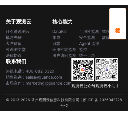
关于观测云
核心能力
什么是观测云
DataKit
可用性监测
错误中心
概念先解
集成
安全监测
故障中心
客户价值
日志
Agent 监测
可观测学堂
应用性能监测
监控
法律协议
用户访问监测
统一目录
联系我们
热线电话：400-882-3320
销售咨询：sales@guance.com
市场合作：marketing@guance.com
观测云公众号
观测云小助手
© 2013-2026 常州观测云信息科技有限公司 |
苏 ICP 备 2026042728
号-2