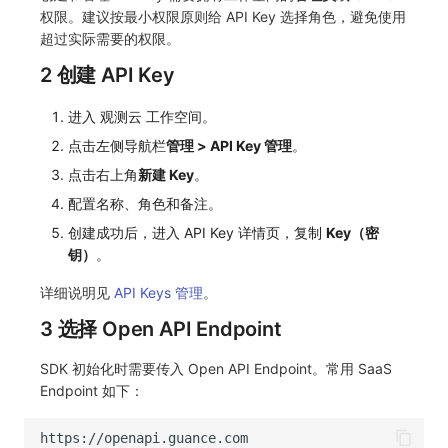
SourceMap
分享管理
DataKit清单
获取当前工作空间信息
权限。建议按最小权限原则给 API Key 选择角色，避免使用
超过实际需要的权限。
自定义环境变量
跨工作空间授权
获取同组织工作空间简化列表
2 创建 API Key
其他
字段展示权限
轮换当前工作空间 Token
进入 观测云 工作空间。
敏感数据扫描
点击左侧导航栏
管理 > API Key 管理
。
点击右上角
新建 Key
。
实验室
配置名称、角色和备注。
SSO 管理
创建成功后，进入 API Key 详情页，复制
Key（密
钥）
。
支持中心
详细说明见
API Keys 管理
。
3 选择 Open API Endpoint
SDK 初始化时需要传入 Open API Endpoint。常用 SaaS
Endpoint 如下：