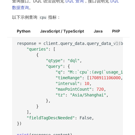
查询接口。DQL 语法说明见
DQL 查询
，接口说明见
DQL
数据查询
。
以下示例查询
指标：
cpu
Python
JavaScript / TypeScript
Java
PHP
response
=
client
.
query_data
.
query_data_v1
(
body
=
{
"queries"
:
[
{
"qtype"
:
"dql"
,
"query"
:
{
"q"
:
"M::`cpu`:(avg(`usage_idle`)
"timeRange"
:
[
1708911106000
,
1708
"interval"
:
10
,
"maxPointCount"
:
720
,
"tz"
:
"Asia/Shanghai"
,
},
}
],
"fieldTagDescNeeded"
:
False
,
})
print
(
response
.
content
)