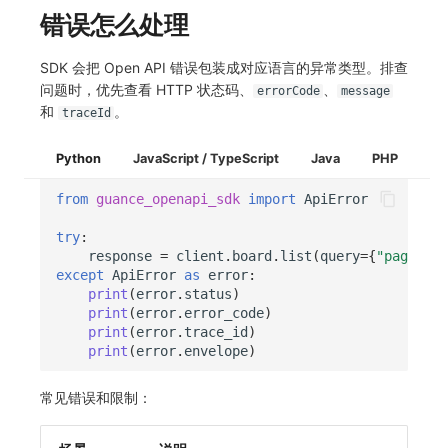
错误怎么处理
SDK 会把 Open API 错误包装成对应语言的异常类型。排查
问题时，优先查看 HTTP 状态码、
、
errorCode
message
和
。
traceId
Python
JavaScript / TypeScript
Java
PHP
from
guance_openapi_sdk
import
ApiError
try
:
response
=
client
.
board
.
list
(
query
=
{
"pageInde
except
ApiError
as
error
:
print
(
error
.
status
)
print
(
error
.
error_code
)
print
(
error
.
trace_id
)
print
(
error
.
envelope
)
常见错误和限制：