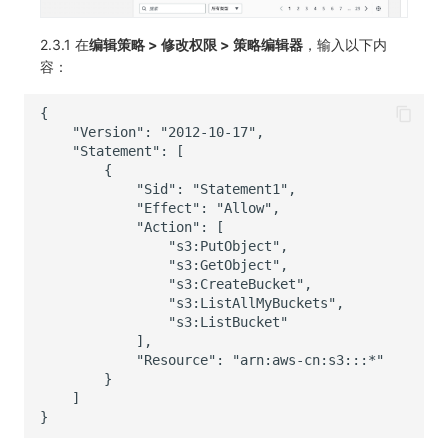
其他
分享管理
监控
DataKit清单
2.3.1 在
编辑策略 > 修改权限 > 策略编辑器
，输入以下内
跨工作空间授权
LLM监测
容：
字段展示权限
管理
敏感数据扫描
快照管理
实验室
DQL 数据查询
SSO 管理
Func 函数
支持中心
账单分析
免登录 Token
图表图片