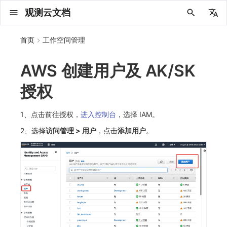
观测云文档
中文
首页
工作空间管理
English
AWS 创建用户及 AK/SK
2025 年
概念先解
注册免费版
安装并使用 DataKit
更新日志
DQL 查询入口
管理 Pipelines
仪表板
创建/编辑笔记
所有事件
创建错误投递规则
创建 Issue
故障列表
主机
新建实体对象
指标采集
日志采集
数据采集
Web
拨测任务
新建检测规则
数据采集
监控器
账号设置
应用列表
查看器
Obsy Copilot
Agent 管理
OWL CLI
公共请求参数
Func 托管版
数据存储策略
费用结算方式
名词解释
发布历史
公共请求参数
关于内置角色的说明
观测云商业版订阅协议
从官网注册商业版
在 Linux 上安装
2025
主机安装
服务管理
主配置
HTTP API
DBSCAN
PromQL 快速上手
快速开始
列表管理
图表类型
变量查询
快速搭建
绑定内置视图
等级定义
等级定义
类型
总览
数据上报
日志列表
日志索引
关联 Web 应用访问
性能指标
手动安装
更新日志
更新日志
更新日志
更新日志
更新日志
更新日志
更新日志
更新日志
快速开始
快速开始
Session（会话）
Web
会话热图
SourceMap 配置
数据拦截与修改
API 拨测
官方检测库
语法
官方模板库
应用智能检测
新建 SLO
新建告警策略
钉钉机器人
关键指标
邀请成员
权限清单
Open API
新建转发规则
模版库
创建扫描规则
SAML
Status Page
新建 Agent 监测应用
搜索
保存快照
可观测分析
Agent 创建
手动安装
快速开始
仪表板
未恢复事件列出
频道
故障列表
错误中心
基础设施
实体列表
聚类查询
获取指标集相关信息
应用
拨测任务
监控器
应用
字段管理
列出
DQL 数据异步查询
列出
获取账单计费项消费累计
获取时序趋势图
AWS
一般图表数据返回
基础
计费产生逻辑
费用中心账号结算
注册与版本
2025 年
部署必读
如何开始
部署配置手册
计量数据结构与使用
列出
列出
列出
列出
新建
初始化并获取
列出
获取
列出
有效的等级列表
模版-列出
DQL数据查询
添加映射配置
标识ID导入
apm 服务列出
在线 Datakit 列表
授权
2024 年
客户价值
注册商业版
快速创建仪表板
DataKit 安装
DQL 函数
Pipeline 手册
可视化图表
Chart Block 配置说明
未恢复事件
错误列表
管理 Issue
故障详情
容器
实体列表
指标分析
浏览器日志采集
服务
小程序
概览
管理检测规则
查看器
智能监控
偏好设置
查看器
快照
套餐与积分
我的任务
OWL MCP Server
公共响应结构
云账号管理
商业版
常见问题
登录方式
私有化版本说明
公共响应结构
未恢复事件查询
观测云专属版订阅协议
从云厂商注册商业版
在 Windows 上安装
2021~2024
容器安装
状态查看
采集器配置
文档撰写
本地 Func 如何上报自定义高级函数
基础和原理
页面管理
图表配置
对象映射
列表管理
Issue 发现
等级映射
分析看板
拓扑
日志详情
原生直写索引
配置应用性能监测采样
服务拓扑
自动注入
应用接入
应用接入
快速开始
迁移指南
快速开始
快速开始
快速开始
快速开始
应用接入
应用接入
View（页面）
移动端
漏斗分析
脚本上传 sourcemap
页面性能
网络路径拨测
自定义创建
内置函数
检测规则
云账单智能监控
管理 SLO
管理告警策略
企业微信机器人
功能菜单
常见问题
管理转发规则
管理扫描规则
OIDC
工单管理
新建 LLM 监测应用
筛选
分享快照
数据检索
Agent 容器安装
自动安装
工具清单
仪表板轮播
获取事件内容
Issue
值班
错误中心规则
资源目录
拓扑图
索引
聚合生成指标
SourceMap
自建节点管理
SLO
全局标签
新建
DQL 数据查询(旧版)
执行外部函数
获取账单信息
生成认证 code
阿里云
拓扑图数据返回
云同步脚本集
计费价格明细
阿里云账号结算
结算与账单
2024 年
如何申请 License
升级商业版
运维FAQ
获取
创建
添加成员
创建
获取
修改
修改ISSUE
创建
模版-获取模版详情
修改映射配置
service map
2023 年
版本区分
开始使用监控器
DataKit 使用
高级函数
视图变量
变更事件
错误规则详情
分析看板
故障分析看板
进程
实体详情
指标管理
小程序日志采集
分析看板
Android
查看器
信号
概览
SLO
其他设置
分析看板
自动化
故障排查
接口签名认证
外部数据源
企业版
账户概览
产品部署
签名认证
拓扑图图表接口
观测云免费版订阅协议
在 macOS 上安装
批量安装
更新
选举配置
Platypus 语法
图表查询
页面管理
通知策略
故障自动分析
网络流
外部索引
应用性能监测关联日志
服务详情
查看器
前端框架插件接入
远程配置与强制采样
应用接入
快速开始
应用接入
应用接入
应用接入
应用接入
配置说明
配置说明
Resource（资源）
Webpack 上传 sourcemap
内容安全策略
多步拨测
自定义模板库
主机智能检测
SLO 详情
告警聚合通知模板
飞书机器人
日志延迟可见
FAQ
角色映射
时间控件
资源生成
Agent 服务运维
快速开始
笔记
手动恢复事件
日程
配置管理
数据转发
智能巡检
成员管理
分享
DQL 数据查询
获取账户余额
华为云
亚马逊云账号结算
2023 年
基础设施部署
SSO 管理
使用FAQ
新增
获取
修改
获取
修改
列出
修改
模版-导入自定义系统模版
映射配置列出
1、点击前往授权，
进入控制台
，选择 IAM。
2、选择
访问管理 > 用户
，点击
添加用户
。
2022 年
常见问题
开启 APM 链路追踪
DataKit 配置
DQL VS 其它查询语言
报告
智能监控事件
常见问题
日程
值班
数据库
实体类型管理
生成指标
日志查看器
链路
iOS/tvOS/macOS
自建节点管理
执行日志
静默管理
空间设置
任务接入
使用限制
脚本市场
常见问题
支持中心
开始使用
前台账号
单位说明
观测云 SaaS 服务等级协议
在 Kubernetes 上安装
离线安装
DQL 查询
代理配置
内置函数
图表 JSON
故障聚合规则
设备
SSR 框架下接入
基于 Uniapp 开发框架的小程序接入
配置说明
应用接入
配置说明
配置说明
配置说明
配置说明
高级场景
高级场景
Action（操作）
Vite 上传 sourcemap
浏览器拨测
监控器列表
Kubernetes 智能检测
Webhook 自定义
常见问题
维度分析
知识服务
Agent 正向代理配置
工具清单
新版笔记
创建事件
配置管理
数据访问
静默配置
角色管理
删除
同组织 Trace 查询
作废认证 code
腾讯云
华为云账号结算
2022 年
开始安装
管理后台手册
升级观测云
修改
修改
更换空间拥有者
轮换工作空间 Token
列出
批量删除
管理工作空间
模版-删除自定义模版
删除映射配置
2021 年
DataKit 开发手册
笔记
事件详情
配置管理
配置管理
网络
全景拓扑图
常见问题
BPF 网络日志
错误追踪
HarmonyOS
常见问题
Arbiter
告警策略
MFA 管理
用量统计
请求示例
账单管理
运维手册
管理后台账号
飞书 SSO（OIDC）配置说明
法律声明
以 Kubernetes helm 方式安装
其它命令
DataKit Operator
附加功能
图表链接
Webhook配置
网络路径
Electron 应用接入
应用数据采集
高级场景
配置说明
高级场景
高级场景
高级场景
高级场景
应用数据采集
故障排查
Long Task（长任务）
恢复监控器
日志智能检测
简单 HTTP 请求
显示列
技能
命令参考
查看器
告警策略
API Key 管理
取消快照/图表分享
Azure
激活产品
容量规划
启用/禁用
启用/禁用
修改
删除
删除
模版-批量删除自定义模版
开关状态设置
2020 年
查看器
常见问题
常见问题
资源目录
错误追踪
Profiling
React Native
通知对象管理
属性声明
Agent 版本历史
OpenAPI SDK
账户管理
扩展使用
工作空间成员
SourceMap 分片上传
数据安全保密协议
Docker 安装
故障排查
其它配置方式
性能基准和优化
事件关联
应用数据采集
应用数据采集
高级场景
应用数据采集
应用数据采集
应用数据采集
应用数据采集
故障排查
Error（错误）
运算符
用户访问智能检测
短信
MCP 服务
内置视图
通知对象管理
黑名单
DataWay
删除
删除
批量设置故障 AI 自动分析配置
批量删除
获取开关状态信息
自定义用户访
2019 年
内置视图
常见问题
索引
Flutter
常见问题
字段管理
Obscli
公共错误定义
工作空间管理
工作空间
部署版跨站点授权
数据安全协议
Datakit Operator
虚拟互联网接入
WebSocket 长连接采集
故障排查
应用数据采集
故障排查
故障排查
故障排查
故障排查
真值表
语音电话
消息渠道
服务管理
Pipelines
部署方案
修改品牌标识
删除
常见问题
跨工作空间索引查询
UniApp
全局标签
场景
常见问题
工作空间 API Key
同组织跨工作空间 Trace 查询
观测云费用中心用户充值协议
性能展示
自定义 View
故障排查
事件等级
Slack
Agent 协作（A2A）
服务性能
数据访问
使用量限制查询