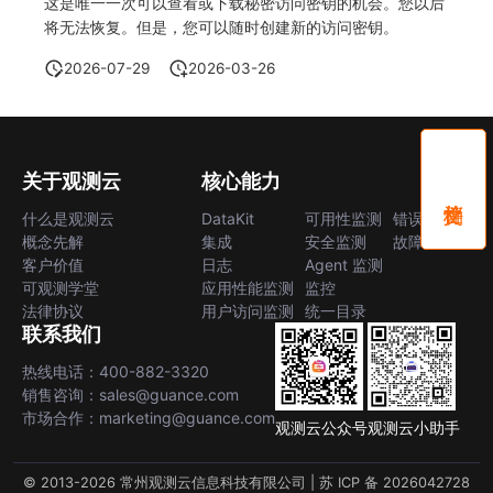
这是唯一一次可以查看或下载秘密访问密钥的机会。您以后
将无法恢复。但是，您可以随时创建新的访问密钥。
2026-07-29
2026-03-26
关于观测云
核心能力
什么是观测云
DataKit
可用性监测
错误中心
概念先解
集成
安全监测
故障中心
客户价值
日志
Agent 监测
可观测学堂
应用性能监测
监控
法律协议
用户访问监测
统一目录
联系我们
热线电话：400-882-3320
销售咨询：sales@guance.com
市场合作：marketing@guance.com
观测云公众号
观测云小助手
© 2013-2026 常州观测云信息科技有限公司 |
苏 ICP 备 2026042728