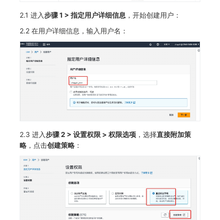
常见问题
C++
环境变量
事件
工作空间内置 API Key
观测云费用中心服务协议
自定义事件通知模板
Teams
敏感数据脱敏
使用量限制更新
自定义用户访
2.1 进入
步骤 1 > 指定用户详细信息
，开始创建用户：
2.2 在用户详细信息，输入用户名：
Unity
成员管理
异常追踪
角色管理
观测云移动应用隐私政策
如何配置用户访问监测采样
监控器内部原理
Telegram Bot
工作空间
上传空间图片相关资源
查看器
角色管理
故障中心
Issue
观测云移动 SDK 隐私政策
Hook Resource
工作空间自定义配置
获取图片相关资源
分析看板
API Keys 管理
错误中心
分组管理
数据处理协议（DPA）
Action
属性声明
自定义工作空间绑定信息
会话重放
Client Token 管理
基础设施
Issue 等级
观测云账号注销须知
FAQ
跨空间授权
修改品牌标识
用户洞察
黑名单
统一目录
模板管理
观测云费用中心账号注销须知
跨站点授权
工作空间-查询索引信息列表
2.3 进入
步骤 2 > 设置权限 > 权限选项
，选择
直接附加策
数据访问
数据转发
日志
数据查询
观测云 Obsy AI 智能服务使用协议
账号管理
工作空间-索引模板配置
略
，点击
创建策略
：
自建追踪
数据访问
指标
登录映射规则
SourceMap
正则表达式
用户访问监测
场景-仪表板
自定义环境变量
审计事件
可用性监测
链路追踪