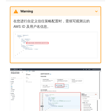
SourceMap
分享管理
监控
DataKit清单
Warning
自定义环境变量
跨工作空间授权
LLM监测
在您进行自定义信任策略配置时，需填写观测云的
其他
字段展示权限
管理
AWS ID 及用户名信息。
敏感数据扫描
快照管理
实验室
DQL 数据查询
SSO 管理
Func 函数
支持中心
账单分析
免登录 Token
图表图片