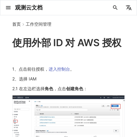
观测云文档
中文
首页
工作空间管理
English
使用外部 ID 对 AWS 授权
2025 年
概念先解
注册免费版
安装并使用 DataKit
更新日志
DQL 查询入口
管理 Pipelines
仪表板
创建/编辑笔记
所有事件
创建错误投递规则
创建 Issue
故障列表
主机
新建实体对象
指标采集
日志采集
数据采集
Web
拨测任务
新建检测规则
数据采集
监控器
账号设置
应用列表
查看器
Obsy Copilot
Agent 管理
OWL CLI
公共请求参数
Func 托管版
数据存储策略
费用结算方式
名词解释
发布历史
公共请求参数
关于内置角色的说明
观测云商业版订阅协议
从官网注册商业版
在 Linux 上安装
2025
主机安装
服务管理
主配置
HTTP API
DBSCAN
PromQL 快速上手
快速开始
列表管理
图表类型
变量查询
快速搭建
绑定内置视图
等级定义
等级定义
类型
总览
数据上报
日志列表
日志索引
关联 Web 应用访问
性能指标
手动安装
Web 应用接入
更新日志
更新日志
更新日志
更新日志
更新日志
更新日志
更新日志
快速开始
更新日志
快速开始
快速开始
Session（会话）
Web
会话热图
SourceMap 配置
数据拦截与修改
API 拨测
官方检测库
语法
官方模板库
应用智能检测
新建 SLO
新建告警策略
钉钉机器人
关键指标
邀请成员
权限清单
Open API
新建转发规则
模版库
创建扫描规则
SAML
Status Page
新建 Agent 监测应用
搜索
保存快照
可观测分析
Agent 创建
手动安装
快速开始
仪表板
未恢复事件列出
频道
故障列表
错误中心
基础设施
实体列表
聚类查询
获取指标集相关信息
应用
拨测任务
监控器
应用
字段管理
列出
DQL 数据异步查询
列出
获取账单计费项消费累计
获取时序趋势图
AWS
一般图表数据返回
基础
计费产生逻辑
费用中心账号结算
注册与版本
2025 年
部署必读
如何开始
部署配置手册
计量数据结构与使用
列出
列出
列出
列出
新建
初始化并获取
列出
获取
列出
有效的等级列表
模版-列出
DQL数据查询
添加映射配置
标识ID导入
apm 服务列出
在线 Datakit 列表
2024 年
客户价值
注册商业版
快速创建仪表板
DataKit 安装
DQL 函数
Pipeline 手册
可视化图表
Chart Block 配置说明
未恢复事件
错误列表
管理 Issue
故障详情
容器
实体列表
指标分析
浏览器日志采集
服务
小程序
概览
管理检测规则
查看器
智能监控
偏好设置
查看器
快照
套餐与积分
我的任务
OWL MCP Server
公共响应结构
云账号管理
商业版
常见问题
登录方式
私有化版本说明
公共响应结构
未恢复事件查询
观测云专属版订阅协议
从云厂商注册商业版
在 Windows 上安装
2021~2024
容器安装
状态查看
采集器配置
文档撰写
本地 Func 如何上报自定义高级函数
基础和原理
页面管理
图表配置
对象映射
列表管理
Issue 发现
等级映射
分析看板
拓扑
日志详情
原生直写索引
配置应用性能监测采样
服务拓扑
自动注入
前端框架插件接入
应用接入
快速开始
迁移指南
快速开始
快速开始
快速开始
快速开始
应用接入
快速开始
应用接入
应用接入
View（页面）
移动端
漏斗分析
脚本上传 sourcemap
页面性能
网络路径拨测
自定义创建
内置函数
检测规则
云账单智能监控
管理 SLO
管理告警策略
企业微信机器人
功能菜单
常见问题
管理转发规则
管理扫描规则
OIDC
工单管理
新建 LLM 监测应用
筛选
分享快照
数据检索
Agent 容器安装
自动安装
工具清单
仪表板轮播
获取事件内容
Issue
值班
错误中心规则
资源目录
拓扑图
索引
聚合生成指标
SourceMap
自建节点管理
SLO
全局标签
新建
DQL 数据查询(旧版)
执行外部函数
获取账单信息
生成认证 code
阿里云
拓扑图数据返回
云同步脚本集
计费价格明细
阿里云账号结算
结算与账单
2024 年
如何申请 License
升级商业版
运维FAQ
获取
创建
添加成员
创建
获取
修改
修改ISSUE
创建
模版-获取模版详情
修改映射配置
service map
2023 年
版本区分
开始使用监控器
DataKit 使用
高级函数
视图变量
变更事件
错误规则详情
分析看板
故障分析看板
进程
实体详情
指标管理
小程序日志采集
分析看板
Android
查看器
信号
概览
SLO
其他设置
分析看板
自动化
故障排查
接口签名认证
外部数据源
企业版
账户概览
产品部署
签名认证
拓扑图图表接口
观测云免费版订阅协议
在 macOS 上安装
批量安装
更新
选举配置
Platypus 语法
图表查询
页面管理
通知策略
故障自动分析
网络流
外部索引
应用性能监测关联日志
服务详情
查看器
SSR 框架下接入
远程配置与强制采样
应用接入
快速开始
应用接入
应用接入
应用接入
应用接入
配置说明
应用接入
配置说明
配置说明
Resource（资源）
Webpack 上传 sourcemap
内容安全策略
多步拨测
自定义模板库
主机智能检测
SLO 详情
告警聚合通知模板
飞书机器人
日志延迟可见
FAQ
角色映射
时间控件
资源生成
Agent 服务运维
快速开始
笔记
手动恢复事件
日程
配置管理
数据转发
智能巡检
成员管理
分享
DQL 数据查询
获取账户余额
华为云
亚马逊云账号结算
2023 年
基础设施部署
SSO 管理
使用FAQ
新增
获取
修改
获取
修改
列出
修改
模版-导入自定义系统模版
映射配置列出
1、点击前往授权，
进入控制台
。
2、选择 IAM
2022 年
常见问题
开启 APM 链路追踪
DataKit 配置
DQL VS 其它查询语言
报告
智能监控事件
常见问题
日程
值班
数据库
实体类型管理
生成指标
日志查看器
链路
iOS/tvOS/macOS
自建节点管理
执行日志
静默管理
空间设置
任务接入
更新日志
使用限制
脚本市场
常见问题
支持中心
开始使用
前台账号
单位说明
观测云 SaaS 服务等级协议
在 Kubernetes 上安装
离线安装
DQL 查询
代理配置
内置函数
图表 JSON
故障聚合规则
设备
Electron 应用接入
基于 Uniapp 开发框架的小程序接入
配置说明
应用接入
配置说明
配置说明
配置说明
配置说明
高级场景
配置说明
高级场景
高级场景
Action（操作）
Vite 上传 sourcemap
浏览器拨测
监控器列表
Kubernetes 智能检测
Webhook 自定义
常见问题
维度分析
知识服务
Agent 正向代理配置
工具清单
新版笔记
创建事件
配置管理
数据访问
静默配置
角色管理
删除
同组织 Trace 查询
作废认证 code
腾讯云
华为云账号结算
2022 年
开始安装
管理后台手册
升级观测云
修改
修改
更换空间拥有者
轮换工作空间 Token
列出
批量删除
管理工作空间
模版-删除自定义模版
删除映射配置
2.1 在左边栏选择
角色
，点击
创建角色
：
2021 年
DataKit 开发手册
笔记
事件详情
配置管理
配置管理
网络
全景拓扑图
常见问题
BPF 网络日志
错误追踪
HarmonyOS
常见问题
Arbiter
告警策略
MFA 管理
用量统计
请求示例
账单管理
运维手册
管理后台账号
飞书 SSO（OIDC）配置说明
法律声明
以 Kubernetes helm 方式安装
其它命令
DataKit Operator
附加功能
图表链接
Webhook配置
网络路径
采集数据说明
应用数据采集
高级场景
配置说明
高级场景
高级场景
高级场景
高级场景
应用数据采集
框架接入
应用数据采集
故障排查
Long Task（长任务）
恢复监控器
日志智能检测
简单 HTTP 请求
显示列
技能
命令参考
查看器
告警策略
API Key 管理
取消快照/图表分享
Azure
激活产品
容量规划
启用/禁用
启用/禁用
修改
删除
删除
模版-批量删除自定义模版
开关状态设置
2020 年
查看器
常见问题
常见问题
资源目录
错误追踪
Profiling
React Native
通知对象管理
属性声明
Agent 版本历史
OpenAPI SDK
账户管理
扩展使用
工作空间成员
SourceMap 分片上传
数据安全保密协议
Docker 安装
故障排查
其它配置方式
性能基准和优化
事件关联
采样配置
应用数据采集
高级场景
应用数据采集
应用数据采集
应用数据采集
应用数据采集
故障排查
高级场景
故障排查
Error（错误）
运算符
用户访问智能检测
短信
MCP 服务
内置视图
通知对象管理
黑名单
DataWay
删除
删除
批量设置故障 AI 自动分析配置
批量删除
获取开关状态信息
自定义用户访
2019 年
内置视图
常见问题
索引
Flutter
常见问题
字段管理
Obscli
公共错误定义
工作空间管理
工作空间
部署版跨站点授权
数据安全协议
Datakit Operator
虚拟互联网接入
用户操作 Action
故障排查
应用数据采集
故障排查
故障排查
故障排查
故障排查
应用数据采集
真值表
语音电话
消息渠道
服务管理
Pipelines
部署方案
修改品牌标识
删除
常见问题
跨工作空间索引查询
UniApp
全局标签
场景
常见问题
工作空间 API Key
同组织跨工作空间 Trace 查询
观测云费用中心用户充值协议
性能展示
自定义数据与事件
故障排查
故障排查
事件等级
Slack
Agent 协作（A2A）
服务性能
数据访问
使用量限制查询