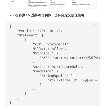
常见问题
macOS
环境变量
事件
工作空间内置 API Key
观测云费用中心服务协议
自定义 View
自定义事件通知模板
Teams
敏感数据脱敏
使用量限制更新
2.2 在
步骤 1 > 选择可信实体
，选择
自定义信任策略
：
Windows
成员管理
异常追踪
角色管理
观测云移动应用隐私政策
Resource Hook
监控器内部原理
Telegram Bot
工作空间
上传空间图片相关资源
C++
角色管理
故障中心
Issue
观测云移动 SDK 隐私政策
WebSocket 长连接采集
工作空间自定义配置
获取图片相关资源
Unity
API Keys 管理
错误中心
分组管理
数据处理协议（DPA）
FAQ
属性声明
自定义工作空间绑定信息
查看器
Client Token 管理
基础设施
Issue 等级
观测云账号注销须知
更新日志
跨空间授权
修改品牌标识
分析看板
黑名单
统一目录
模板管理
观测云费用中心账号注销须知
跨站点授权
工作空间-查询索引信息列表
会话重放
数据转发
日志
数据查询
观测云 Obsy AI 智能服务使用协议
账号管理
工作空间-索引模板配置
用户洞察
数据访问
指标
登录映射规则
数据访问
正则表达式
用户访问监测
场景-仪表板
自建追踪
审计事件
可用性监测
链路追踪