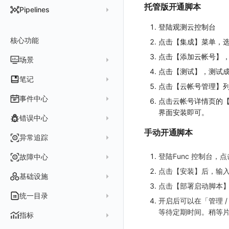
DataKit 开发手册
批量安装
状态查看
主配置
Kubernetes
托管版开通脚本
DQL 查询入口
Pipelines
在 AWS 云市场开通
Docker 安装
离线安装
更新
采集器配置
HTTP API
Helm
DQL 函数
管理 Pipelines
登陆观测云控制台
在华为云云商店购买
Datakit Operator
DQL 查询
选举配置
文档撰写
Docker
核心功能
高级函数
点击【集成】菜单，
Pipeline 手册
在微软云云商店购买
其它命令
代理配置
AWS ECS Fargate
DQL VS 其它查询语言
DBSCAN
点击【添加云帐号】
场景
快速开始
故障排查
DataKit Operator
AWS EKS
点击【测试】，测试
PromQL 快速上手
本地 Func 如何上报自定义高级函数
基础和原理
仪表板
笔记
虚拟互联网接入
其它配置方式
GCP GKE Autopilot
无数据排查
更新日志
点击【云帐号管理】
Platypus 语法
各数据类别数据处理
可视化图表
列表管理
创建/编辑笔记
事件中心
点击云帐号详情页的
性能展示
Bug Report 分析
阿里云接入
Asyncprofile
配置综述
内置函数
Grok 模式
视图变量
页面管理
图表类型
界面安装即可。
Chart Block 配置说明
所有事件
错误中心
Datakit Metrics
华为云接入
DDTrace
DCA
附加功能
报告
图表配置
变量查询
历史版本
时序图
手动开通脚本
未恢复事件
AWS 接入
Flameshot
Git
创建错误投递规则
异常追踪
性能基准和优化
Reference Table
笔记
图表查询
对象映射
柱状图
变更事件
logfwd
配置中心支持
错误列表
创建 Issue
登陆Func 控制台
故障中心
Offload
查看器
图表 JSON
饼图
简单查询
智能监控事件
logging
错误规则详情
管理 Issue
点击【安装】后，输入相应
故障列表
内置视图
图表链接
快速搭建
概览图
表达式查询
基础设施
事件详情
pyspy
常见问题
点击【部署启动脚本
分析看板
故障详情
常见问题
事件关联
列表管理
绑定内置视图
排行榜
DQL 查询
默认链接
主机
统一目录
常见问题
开启后可以在「管理 
日程
故障分析看板
页面管理
表格图
PromQL 查询
自定义链接
容器
等待定期时间。稍等
新建实体对象
指标
配置管理
值班
中国地图
数据源查询
场景示例
进程
类型
实体列表