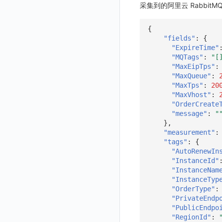
采集到的阿里云 Rabbi
GuanceDB 引擎
后台管理忘记admin用户密码
账号管理
导出
删除
删除
工作空间资源导入
获取
生成跨站点授权 meta
新建映射规则
开启/禁用映射规则
启用/禁用 SSO 配置
删除 SSO 自定义映射规则
Redis
使用阿里云 ECI 弹性伸缩 kodo-x
禁用/启用
工作空间资源任务取消
添加
导入跨站点授权 meta
默认配置状态修改
修改 SSO 映射规则
批量删除 SSO 自定义映射规则
{
"fields"
:
{
Kodo-X 拆分
helm
功能菜单获取
修改
删除 SSO 映射规则
"ExpireTime"
切换 HTTPS 访问
"MQTags"
:
"[
功能菜单设置
删除
开启/禁用 SSO 映射规则
"MaxEipTps"
:
短信模板配置说明
功能菜单获取 v2
"MaxQueue"
:
"MaxTps"
:
20
统一目录全景拓扑图配置说明
功能菜单设置 v2
"MaxVhost"
:
"OrderCreate
上传空间图片
"message"
:
"
},
设置空间自定义信息
"measurement"
:
获取角色敏感数据脱敏字段
"tags"
:
{
"AutoRenewIn
敏感数据脱敏测试
"InstanceId"
"InstanceNam
站点列出
"InstanceTyp
可查看空间列表
"OrderType"
:
"PrivateEndp
修改空间的数据保留时长
"PublicEndpo
"RegionId"
:
获取当前租户信息