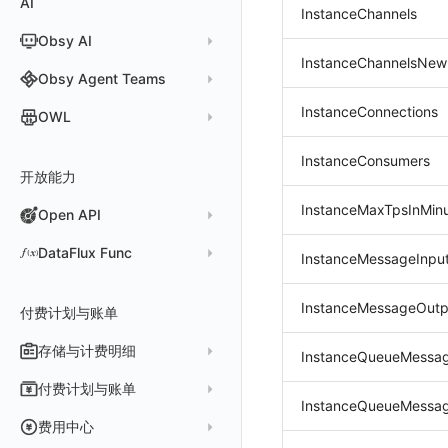
AI
分析看板
新建 LLM 监测应用
快照
搜索
日志易
InstanceChannels
常见问题
运算符
日志智能检测
管理告警策略
钉钉机器人
区间检测 V2
属性声明
功能菜单
监控器总览
Unity
WebSocket 长连接采集
故障排查
故障排查
应用数据采集
高级场景
配置说明
配置说明
快速开始
快速开始
添加自定义 Action
自定义添加 Error
WebView 监测
Log 配置
数据采集自定义规则
Log 配置
数据采集脱敏
RUM 配置
自定义标签使用
SDK 初始化
Obsy AI
筛选
保存快照
火山引擎 TLS
真值表
用户访问智能检测
告警聚合通知模板
企业微信机器人
离群检测
字段管理
日志延迟可见
文本
查看器
FAQ
故障排查
应用数据采集
高级场景
高级场景
应用接入
应用接入
快速开始
上报自定义 Error
Trace 配置
数据采集脱敏
Trace 配置
Log 配置
数据采集自定义规则
RUM 配置
自定义标签使用
SDK 初始化
SDK 初始化
动态配置与动态更新地址
动态配置与动态更新地址
InstanceChannelsNew
时间控件
分享快照
Obsy Copilot
Obsy Agent Teams
事件等级
飞书机器人
日志检测
全局标签
视频
分析看板
更新日志
故障排查
应用数据采集
应用数据采集
配置说明
配置说明
应用接入
Session（会话）
符号文件上传
WebView 数据监测
Trace 配置
数据采集脱敏
Log 配置
数据采集自定义规则
RUM 配置
RUM 配置
自定义标签使用
小程序 JS SDK 远程配置
URLSession 自定义 Network 采集
维度分析
套餐与积分
可观测分析
InstanceConnections
Agent 管理
自定义事件通知模板
Webhook 自定义
进程异常检测
OWL
环境变量
图片
会话重放
故障排查
故障排查
框架接入
高级场景
配置说明
View（页面）
隐私与权限说明
Trace 配置
数据采集脱敏
Log 配置
Log 配置
数据采集自定义规则
SDK 初始化
SDK 初始化
动态配置与动态更新地址
动态配置与动态更新地址
自定义标签与 BridgeContext
显示列
数据检索
我的任务
监控器内部原理
简单 HTTP 请求
Agent 创建
基础设施存活检测 V2
Webhook 自定义 Body 模板
成员管理
OWL CLI
命令面板
用户洞察
高级场景
应用数据采集
高级场景
Resource（资源）
Web
Content Provider 设置
符号文件上传
符号文件上传
WebView 数据监测
Trace 配置
数据采集脱敏
Trace 配置
RUM 配置
桌面 UI 框架
RUM 配置
自定义标签
SDK 初始化
InstanceConsumers
资源生成
开放能力
自动化
短信
Agent 容器安装
应用性能指标检测
角色管理
OWL MCP Server
邀请成员
手动安装
IFrame
数据访问
应用数据采集
故障排查
故障排查
Action（操作）
移动端
会话热图
手动兼容接入
WebView 数据监测
WebView 数据监测
Log 配置
WebView2
隐私与数据脱敏
Log 配置
自定义采集规则
RUM 配置
自定义标签使用
如何接入会话重放
Widget Extension 数据采集
原生与 Flutter 混合开发
知识服务
任务接入
语音电话
Agent 服务运维
用户访问指标检测
InstanceMaxTpsInMin
Open API
API Keys 管理
故障排查
权限清单
自动安装
快速开始
仪表板列表
自建追踪
故障排查
Long Task（长任务）
漏斗分析
WebView 数据监测
Trace 配置
Electron
自定义标签
Trace 配置
Log 配置
数据采集脱敏
如何接入 canvas 录制
Android 会话重放
Publish Package 相关配置
原生与 React Native 混合开发
用量统计
Slack
Agent 正向代理配置
组合检测
Client Token 管理
Open API
快速开始
工具清单
SourceMap
公共请求参数
Error（错误）
tvOS 数据采集
自定义采集规则
Trace 配置
原生与 Unity 混合开发
故障排除
iOS 会话重放
Android Resource 手动配置
DataFlux Func
InstanceMessageInpu
Agent 版本历史
Teams
技能
可用性数据检测
黑名单
常见问题
工具清单
自定义环境变量
公共响应结构
SourceMap 配置
Flutter 会话重放
Func 托管版
Obscli
Telegram Bot
MCP 服务
网络数据检测
InstanceMessageOutp
数据转发
命令参考
付费计划与账单
其他
接口签名认证
脚本上传 sourcemap
React Native 会话重放
云账号管理
消息渠道
外部事件检测
数据访问
新建转发规则
使用限制
数据拦截与修改
Webpack 上传 sourcemap
存储与计费明细
外部数据源
AWS
InstanceQueueMessag
Agent 协作（A2A）
基础设施变更检测
正则表达式
管理转发规则
数据转发至 AWS S3
请求示例
Vite 上传 sourcemap
页面性能
脚本市场
阿里云
一般图表数据返回
数据存储策略
付费计划与账单
可编程检测
InstanceQueueMessag
审计事件
FAQ
模版库
数据转发至华为云 OBS
OpenAPI SDK
内容安全策略
华为云
拓扑图数据返回
基础
折线图
商业版
费用结算方式
费用中心
分享管理
数据转发至阿里云 OSS
公共错误定义
腾讯云
云同步脚本集
饼图
企业版
计费产生逻辑