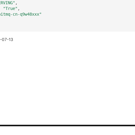
ERVING"
,
:
"True"
,
bitmq-cn-q9w48xxx"
-07-13