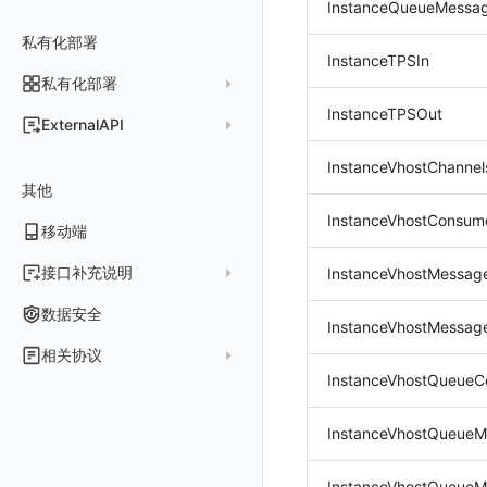
常见问题
费用中心账号结算
InstanceQueueMessa
名词解释
跨工作空间授权
数据转发至 Kafka 消息队列
场景
Azure
表格图
如何开启
常见问题
计费价格明细
私有化部署
阿里云账号结算
注册与版本
登录方式
字段展示权限
数据转发至火山引擎 TOS
InstanceTPSIn
事件
仪表板
脚本清单
亚马逊云账号结算
结算与账单
私有化部署
账户概览
敏感数据扫描
数据转发至谷歌云 GCS
异常追踪
仪表板轮播
未恢复事件列出
创建
常见问题
阿里云
华为云账号结算
InstanceTPSOut
支持中心
发布历史
ExternalAPI
实验室
创建扫描规则
故障中心
笔记
获取事件内容
频道
获取
列出
AWS
云监控（指标数据）
为云资源上报数据添加额外的 Tags
账单管理
私有化版本说明
2025 年
公共请求参数
SSO 管理
管理扫描规则
自定义新建
错误中心
新版笔记
手动恢复事件
Issue
故障列表
删除
获取
列出
列出
InstanceVhostChannel
华为云
注意事项
AWS 客户端的多种认证方式
账户管理
其他
产品部署
2024 年
公共响应结构
支持中心
SAML
官方规则库
基础设施
查看器
创建事件
日程
值班
错误中心
修改
新建
获取
列出
新建
列出
获取故障 AI 自动分析配置
腾讯云
云监控（指标数据）
云监控（指标数据）
InstanceVhostConsum
工作空间管理
开始使用
2023 年
部署必读
移动端
签名认证
OIDC
Status Page
配置示例
统一目录
内置视图
配置管理
配置管理
错误中心规则
基础设施
获取
修改
删除
获取
列出
修改
获取
列出
列出
列出
设置故障 AI 自动分析配置
Azure
云监控（指标数据）
常见问题
运维手册
2022 年
如何申请 License
如何开始
前台账号
角色映射
工单管理
阿里云 IDaaS
日志
服务管理
资源目录
实体列表
导出
删除
导出
创建
获取
列出
删除
新建
获取
通知策略
列出
获取
等级 列出
详情
列出
获取所有 label
接口补充说明
InstanceVhostMessag
火山引擎
Azure 客户端授权配
扩展使用
基础设施部署
升级商业版
部署配置手册
管理后台账号
列出
常见问题
Authing
指标
服务性能
拓扑图
聚类查询
导入
导入
修改
删除
获取
列出
订阅
修改
新建
Issue 发现
获取
新建
自定义等级 添加
更新
获取
修改主机 label
列出
统一目录实体列表
列出
关于内置角色的说明
GoogleCloud
云监控（指标数据）
云监控（指标数据）
数据安全
InstanceVhostMessag
开始安装
SSO 管理
运维FAQ
计量数据结构与使用
应用服务配置项手册
工作空间成员
获取
列出
Azure AD
用户访问监测
索引
获取指标集相关信息
扩展信息配置
创建
删除
导出
导出
获取
列出
回复 列出
修改
新建
修改
自定义等级 修改
操作记录列表
新建
创建
统一目录实体详情
获取查询任务结果
获取
新建自动发现配置
统一目录拓扑实体字段定义
未恢复事件查询
OBCloud
GCP 客户端授权配置
相关协议
激活产品
管理后台手册
使用FAQ
kubernetes集群
Keycloak 单点登录（部署版）
APM 服务拓扑跨空间配置说明
工作空间
新增
创建
列出
IAM Identity Center
可用性监测
数据转发
聚合生成指标
应用
修改
新建
新建
新建
获取
回复 创建
删除
修改
删除
自定义等级 删除
评论列表
修改
修改
统一目录实体导出
发送查询任务
列出
指标和标签信息获取
新增
修改自动发现配置
统一目录拓扑字段筛选项
拓扑图图表接口
InstanceVhostQueueC
云监控（指标数据）
云监控（指标数据）
观测云商业版订阅协议
DataWay
升级观测云
工作空间管理
开启自身的可观测
观测云底座
配置 Keycloak 单点登录映射规则
查看器报“视图模板不存在”
工作空间 API Key
修改
获取
添加成员
列出
Okta
监控
数据访问
SourceMap
拨测任务
修改
修改
修改
导出
回复 修改
故障评论 查询
默认配置状态 获取
添加评论
禁用/启用
删除
统一目录实体创建
统一目录拓扑查询
获取索引信息
列出
列出
快速列出 RUM 配置
修改
获取自动发现配置
获取指标集列表，支持搜索功能
单位说明
观测云专属版订阅协议
部署方案
容量规划
版本历史
用户管理
域名访问修改成IP访问
Doris
日志引擎存储空间不足
Azure AD 单点登录（部署版）
InstanceVhostQueue
工作空间内置 API Key
启用/禁用
修改
修改
创建
新建
Keycloak
LLM监测
自建节点管理
监控器
导入
删除
删除
回复 删除
故障评论 创建
默认配置状态修改
修改评论
删除
导出
统一目录实体修改
导出
获取
列出
新建
添加 RUM 配置
列出
创建
删除
自动发现配置列出
获取指标集 Schema 信息
飞书 SSO（OIDC）配置说明
观测云免费版订阅协议
Dataway 安装使用
云上基础设施部署
自定义映射
菜单管理
配置邮件服务
GuanceDB
监控器问题排查
日志引擎容量规划
角色管理
删除
启用/禁用
更换空间拥有者
获取
获取
初始化并获取
管理
SLO
应用
导出
等级 列出
回复 修改
统一目录实体删除
导入
新建
获取
获取指标 Tags 信息
获取
修改 RUM 配置
删除
删除
列出
外部事件监控器事件接受
禁用/启用自动发现配置
SourceMap 分片上传
InstanceVhostQueueM