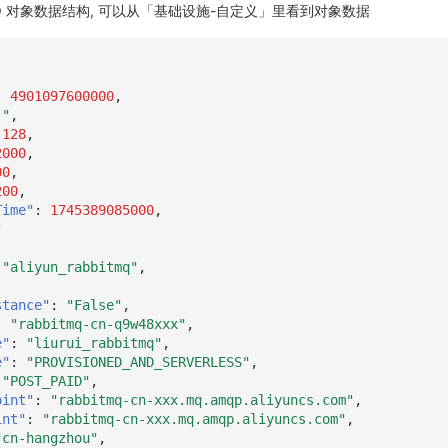
tMQ 对象数据结构, 可以从「基础设施-自定义」里看到对象数据
:
4901097600000
,
]"
,
128
,
2000
,
00
,
200
,
Time"
:
1745389085000
,
"
"aliyun_rabbitmq"
,
stance"
:
"False"
,
:
"rabbitmq-cn-q9w48xxx"
,
e"
:
"liurui_rabbitmq"
,
e"
:
"PROVISIONED_AND_SERVERLESS"
,
"POST_PAID"
,
oint"
:
"rabbitmq-cn-xxx.mq.amqp.aliyuncs.com"
,
int"
:
"rabbitmq-cn-xxx.mq.amqp.aliyuncs.com"
,
"cn-hangzhou"
,