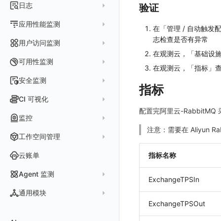
指标采集
日志
验证
等级定义
配置管理
世界地图
数据库
分析看板
Containers
实体详情
指标分析
日志采集
Issue 发现
应用性能监测
常见问题
等级定义
散点图
在「管理 / 自动触
网络
Kubernetes
实体类型管理
指标管理
浏览器日志采集
通知策略
志检查是否有异常
数据采集
等级映射
用户访问监测
气泡图
资源目录
总览
Pods
全景拓扑图
生成指标
小程序日志采集
在观测云，「基础设施
服务
关联 Web 应用访问
故障自动分析
直方图
Web
常见问题
拓扑
数据上报
Services
可用性监测
常见问题
在观测云，「指标」
日志查看器
分析看板
配置应用性能监测采样
性能指标
故障聚合规则
矩形树图
小程序
Web 应用接入
网络流
Deployments
拨测任务
安全监测
BPF 网络日志
日志列表
指标
链路
应用性能监测关联日志
服务拓扑
Webhook配置
蜂窝图
Android
前端框架插件接入
更新日志
设备
Nodes
概览
API 拨测
新建检测规则
CI 可视化
错误追踪
日志详情
错误追踪
服务详情
手动安装
Java 日志关联链路数据
热力图
iOS/tvOS/macOS
SSR 框架下接入
应用接入
更新日志
网络路径
Replica Sets
查看器
网络路径拨测
HTTP
配置完阿里云-Rabbit
管理检测规则
官方检测库
数据采集
索引
监控
Profiling
自动注入
在主机上部署
Python 日志关联链路数据
拓扑图
HarmonyOS
Electron 应用接入
远程配置与强制采样
快速开始
更新日志
Jobs
自建节点管理
多步拨测
ICMP
信号
自定义创建
注意：需要在 Aliyun 
查看器
跨工作空间索引查询
日志索引
监控器
查看器
在 Kubernetes 上部署
在主机上部署
工作空间管理
SLO
React Native
采集数据说明
应用接入
迁移指南
更新日志
基于 Uniapp 开发框架的小程序接入
Cron Jobs
常见问题
浏览器拨测
TCP
执行日志
概览
常见问题
原生直写索引
智能监控
官方模板库
列表
在 Kubernetes 上部署
账号设置
仪表盘
Flutter
采样配置
应用数据采集
配置说明
快速开始
快速开始
更新日志
云账单
Daemonset
指标名称
WEBSOCKET
Arbiter
外部索引
SLO
检测规则
应用智能检测
详情页
安装 Datakit Operator
偏好设置
漏斗图
UniApp
用户操作 Action
高级场景
应用接入
应用接入
快速开始
更新日志
SDK 初始化
自定义用户访问监测 SDK 采集数据内容
Statefulset
SSL
Agent 监测
语法
ExchangeTPSIn
SLS Logstore
静默管理
自定义模板库
云账单智能监控
新建 SLO
阈值检测
安装 Helm
其他设置
桑基图
macOS
自定义数据与事件
应用数据采集
配置说明
配置说明
应用接入
快速开始
更新日志
自定义用户标识
RUM 配置
自定义标签
Persistent Volumes
应用列表
内置函数
通用模块
Elasticsearch
告警策略
监控器列表
主机智能检测
管理 SLO
突变检测
空间设置
数据列表
Windows
自定义 View
故障排查
高级场景
高级场景
配置说明
应用接入
快速开始
快速开始
用户标识
Log 配置
自定义采集规则
SDK 初始化
SDK 初始化
自定义添加额外的数据TAG
PVC
ExchangeTPSOut
查看器
新建 Agent 监测应用
查看器
OpenSearch
通知对象管理
恢复监控器
Kubernetes 智能检测
SLO 详情
新建告警策略
区间检测
MFA 管理
关键指标
告警统计图
C++
Resource Hook
应用数据采集
应用数据采集
高级场景
配置说明
应用接入
应用接入
更新日志
全局 Context
自定义添加 Action
Trace 配置
数据采集脱敏
RUM 配置
自定义标签使用
RUM 配置
SDK 初始化
自定义标签与全局上下文