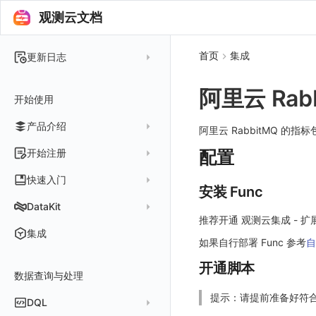
观测云文档
首页
集成
更新日志
2025 年
阿里云 Rab
开始使用
2024 年
产品介绍
2023 年
阿里云 RabbitMQ 的指标
2022 年
概念先解
开始注册
配置
2021 年
客户价值
注册免费版
快速入门
安装 Func
2020 年
注册商业版
安装并使用 DataKit
DataKit
2019 年
推荐开通 观测云集成 - 扩展 
版本区分
从官网注册商业版
快速创建仪表板
在 Linux 上安装
更新日志
集成
如果自行部署 Func 参考
自
常见问题
从云厂商注册商业版
开始使用监控器
在 Windows 上安装
DataKit 安装
2025
开通脚本
在阿里云云市场开通
开启 APM 链路追踪
在 macOS 上安装
数据查询与处理
DataKit 使用
2021~2024
主机安装
在阿里云海外云市场开通
在 Kubernetes 上安装
提示：请提前准备好符合
DataKit 配置
容器安装
服务管理
DQL
在阿里云云市场开通专属版
以 Kubernetes helm 方式安装