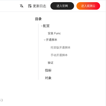
更新日志
进入官网
进入观测云
中文
目录
English
配置
安装 Func
开通脚本
托管版开通脚本
手动开通脚本
验证
指标
对象
）
s