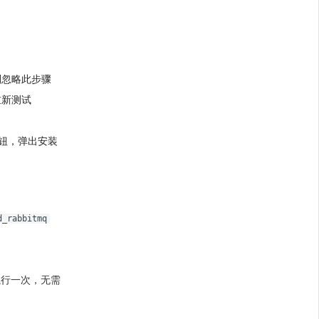
则忽略此步骤
重新测试
钮，弹出安装
d_rabbitmq
执行一次，无需