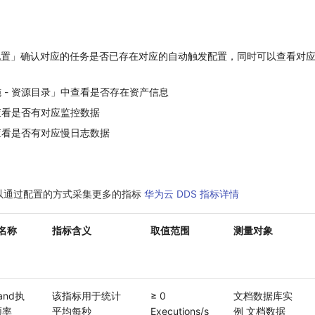
发配置」确认对应的任务是否已存在对应的自动触发配置，同时可以查看对
 - 资源目录」中查看是否存在资产信息
查看是否有对应监控数据
查看是否有对应慢日志数据
 可以通过配置的方式采集更多的指标
华为云 DDS 指标详情
名称
指标含义
取值范围
测量对象
and执
该指标用于统计
≥ 0
文档数据库实
频率
平均每秒
Executions/s
例 文档数据