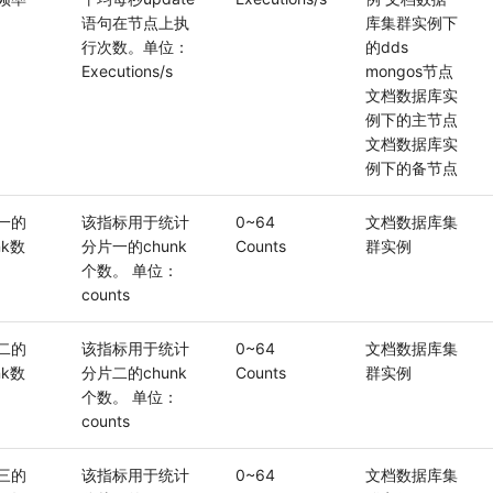
语句在节点上执
库集群实例下
行次数。单位：
的dds
Executions/s
mongos节点
文档数据库实
例下的主节点
文档数据库实
例下的备节点
一的
该指标用于统计
0~64
文档数据库集
nk数
分片一的chunk
Counts
群实例
个数。 单位：
counts
二的
该指标用于统计
0~64
文档数据库集
nk数
分片二的chunk
Counts
群实例
个数。 单位：
counts
三的
该指标用于统计
0~64
文档数据库集