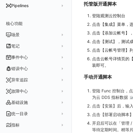
DataKit 开发手册
批量安装
状态查看
主配置
Kubernetes
托管版开通脚本
DQL 查询入口
Pipelines
在 AWS 云市场开通
Docker 安装
离线安装
更新
采集器配置
HTTP API
Helm
DQL 函数
管理 Pipelines
登陆观测云控制台
在华为云云商店购买
Datakit Operator
DQL 查询
选举配置
文档撰写
Docker
核心功能
高级函数
点击【集成】菜单，
Pipeline 手册
在微软云云商店购买
其它命令
代理配置
AWS ECS Fargate
DQL VS 其它查询语言
DBSCAN
点击【添加云帐号】
场景
快速开始
故障排查
DataKit Operator
AWS EKS
点击【测试】，测试
PromQL 快速上手
本地 Func 如何上报自定义高级函数
基础和原理
仪表板
笔记
虚拟互联网接入
其它配置方式
GCP GKE Autopilot
无数据排查
更新日志
点击【云帐号管理】
Platypus 语法
各数据类别数据处理
可视化图表
列表管理
创建/编辑笔记
事件中心
点击云帐号详情页的
性能展示
Bug Report 分析
阿里云接入
Asyncprofile
配置综述
内置函数
Grok 模式
视图变量
页面管理
图表类型
装即可。
Chart Block 配置说明
所有事件
错误中心
Datakit Metrics
华为云接入
DDTrace
DCA
附加功能
报告
图表配置
变量查询
历史版本
时序图
手动开通脚本
未恢复事件
AWS 接入
Flameshot
Git
创建错误投递规则
异常追踪
性能基准和优化
Reference Table
笔记
图表查询
对象映射
柱状图
变更事件
logfwd
配置中心支持
错误列表
创建 Issue
登陆 Func 控制
故障中心
Offload
查看器
图表 JSON
饼图
简单查询
智能监控事件
logging
为云 DDS 指标数据
错误规则详情
i
管理 Issue
故障列表
内置视图
图表链接
快速搭建
概览图
表达式查询
基础设施
事件详情
点击【安装】后，输入
pyspy
常见问题
分析看板
故障详情
常见问题
事件关联
列表管理
绑定内置视图
排行榜
DQL 查询
默认链接
主机
统一目录
点击【部署启动脚本
常见问题
日程
故障分析看板
页面管理
表格图
PromQL 查询
自定义链接
容器
开启后可以在「管理 
新建实体对象
指标
配置管理
值班
等待定期时间。稍等
中国地图
数据源查询
场景示例
进程
类型
实体列表