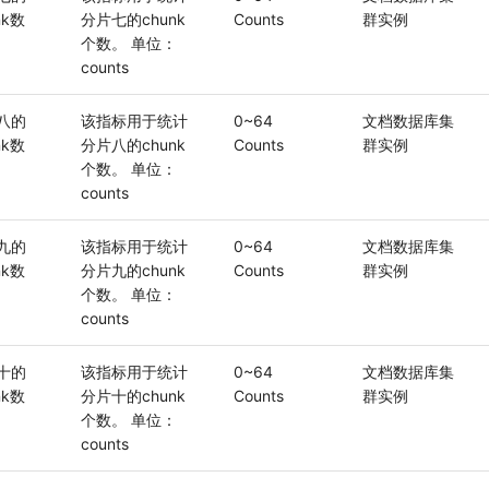
nk数
分片七的chunk
Counts
群实例
个数。 单位：
counts
八的
该指标用于统计
0~64
文档数据库集
nk数
分片八的chunk
Counts
群实例
个数。 单位：
counts
九的
该指标用于统计
0~64
文档数据库集
nk数
分片九的chunk
Counts
群实例
个数。 单位：
counts
十的
该指标用于统计
0~64
文档数据库集
nk数
分片十的chunk
Counts
群实例
个数。 单位：
counts