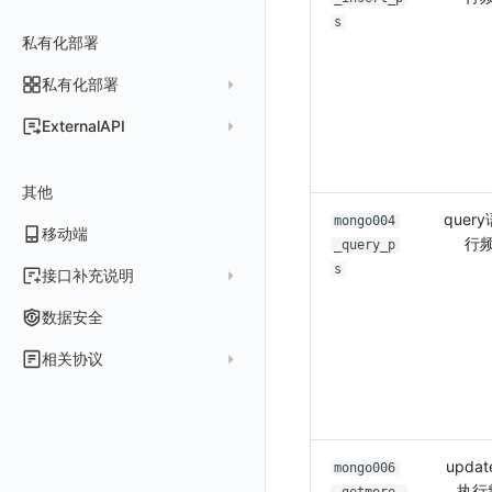
常见问题
费用中心账号结算
名词解释
s
跨工作空间授权
数据转发至 Kafka 消息队列
场景
Azure
表格图
如何开启
常见问题
计费价格明细
私有化部署
阿里云账号结算
注册与版本
登录方式
字段展示权限
数据转发至火山引擎 TOS
事件
仪表板
脚本清单
亚马逊云账号结算
结算与账单
私有化部署
账户概览
敏感数据扫描
数据转发至谷歌云 GCS
异常追踪
仪表板轮播
未恢复事件列出
创建
常见问题
阿里云
华为云账号结算
支持中心
发布历史
ExternalAPI
实验室
创建扫描规则
故障中心
笔记
获取事件内容
频道
获取
列出
AWS
云监控（指标数据）
为云资源上报数据添加额外的 Tags
账单管理
私有化版本说明
2025 年
公共请求参数
SSO 管理
管理扫描规则
自定义新建
错误中心
新版笔记
手动恢复事件
Issue
故障列表
删除
获取
列出
列出
华为云
注意事项
AWS 客户端的多种认证方式
账户管理
其他
产品部署
2024 年
公共响应结构
支持中心
SAML
官方规则库
基础设施
查看器
创建事件
日程
值班
错误中心
修改
新建
获取
列出
新建
列出
获取故障 AI 自动分析配置
腾讯云
云监控（指标数据）
云监控（指标数据）
quer
mongo004
工作空间管理
开始使用
2023 年
部署必读
移动端
签名认证
OIDC
Status Page
配置示例
统一目录
内置视图
配置管理
配置管理
错误中心规则
基础设施
获取
修改
删除
获取
列出
修改
获取
列出
列出
列出
设置故障 AI 自动分析配置
行
Azure
云监控（指标数据）
_query_p
常见问题
运维手册
2022 年
如何申请 License
如何开始
前台账号
角色映射
工单管理
阿里云 IDaaS
s
日志
服务管理
资源目录
实体列表
导出
删除
导出
创建
获取
列出
删除
新建
获取
通知策略
列出
获取
等级 列出
详情
列出
获取所有 label
接口补充说明
火山引擎
Azure 客户端授权配
扩展使用
基础设施部署
升级商业版
部署配置手册
管理后台账号
列出
常见问题
Authing
指标
服务性能
拓扑图
聚类查询
导入
导入
修改
删除
获取
列出
订阅
修改
新建
Issue 发现
获取
新建
自定义等级 添加
更新
获取
修改主机 label
列出
统一目录实体列表
列出
关于内置角色的说明
GoogleCloud
云监控（指标数据）
云监控（指标数据）
数据安全
开始安装
SSO 管理
运维FAQ
计量数据结构与使用
应用服务配置项手册
工作空间成员
获取
列出
Azure AD
用户访问监测
索引
获取指标集相关信息
扩展信息配置
创建
删除
导出
导出
获取
列出
回复 列出
修改
新建
修改
自定义等级 修改
操作记录列表
新建
创建
统一目录实体详情
获取查询任务结果
获取
新建自动发现配置
统一目录拓扑实体字段定义
未恢复事件查询
OBCloud
GCP 客户端授权配置
相关协议
激活产品
管理后台手册
使用FAQ
kubernetes集群
Keycloak 单点登录（部署版）
APM 服务拓扑跨空间配置说明
工作空间
新增
创建
列出
IAM Identity Center
可用性监测
数据转发
聚合生成指标
应用
修改
新建
新建
新建
获取
回复 创建
删除
修改
删除
自定义等级 删除
评论列表
修改
修改
统一目录实体导出
发送查询任务
列出
指标和标签信息获取
新增
修改自动发现配置
统一目录拓扑字段筛选项
拓扑图图表接口
云监控（指标数据）
云监控（指标数据）
观测云商业版订阅协议
DataWay
升级观测云
工作空间管理
开启自身的可观测
观测云底座
配置 Keycloak 单点登录映射规则
查看器报“视图模板不存在”
工作空间 API Key
修改
获取
添加成员
列出
Okta
监控
数据访问
SourceMap
拨测任务
修改
修改
修改
导出
回复 修改
故障评论 查询
默认配置状态 获取
添加评论
禁用/启用
删除
统一目录实体创建
统一目录拓扑查询
获取索引信息
列出
列出
快速列出 RUM 配置
修改
获取自动发现配置
获取指标集列表，支持搜索功能
单位说明
观测云专属版订阅协议
部署方案
容量规划
版本历史
用户管理
域名访问修改成IP访问
Doris
日志引擎存储空间不足
Azure AD 单点登录（部署版）
工作空间内置 API Key
启用/禁用
修改
修改
创建
新建
Keycloak
LLM监测
自建节点管理
监控器
导入
删除
删除
回复 删除
故障评论 创建
默认配置状态修改
修改评论
删除
导出
统一目录实体修改
导出
获取
列出
新建
添加 RUM 配置
列出
创建
删除
自动发现配置列出
获取指标集 Schema 信息
飞书 SSO（OIDC）配置说明
观测云免费版订阅协议
upda
mongo006
Dataway 安装使用
云上基础设施部署
自定义映射
菜单管理
配置邮件服务
GuanceDB
监控器问题排查
日志引擎容量规划
角色管理
删除
启用/禁用
更换空间拥有者
获取
获取
初始化并获取
管理
SLO
应用
导出
等级 列出
回复 修改
统一目录实体删除
导入
新建
获取
获取指标 Tags 信息
获取
修改 RUM 配置
删除
删除
列出
外部事件监控器事件接受
禁用/启用自动发现配置
SourceMap 分片上传
执行