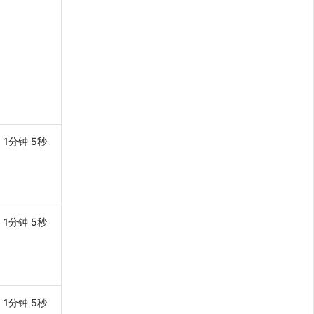
1分钟 5秒
1分钟 5秒
1分钟 5秒