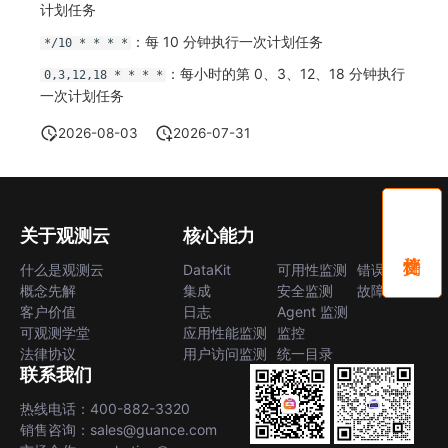
计划任务
：每 10 分钟执行一次计划任务
*/10 * * * *
：每小时的第 0、3、12、18 分钟执行
0,3,12,18 * * * *
一次计划任务
2026-08-03
2026-07-31
关于观测云
核心能力
什么是观测云
DataKit
可用性监测
错误中心
概念先解
集成
安全监测
故障中心
客户价值
日志
Agent 监测
可观测学堂
应用性能监测
监控
法律协议
用户访问监测
统一目录
联系我们
热线电话：400-882-3320
销售咨询：sales@guance.com