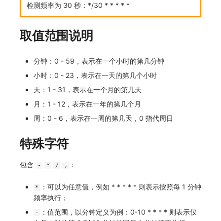
检测频率为 30 秒：*/30 * * * * *
常见问题
macOS
环境变量
事件
工作空间内置 API Key
观测云费用中心服务协议
自定义 View
自定义事件通知模板
Teams
敏感数据脱敏
使用量限制更新
取值范围说明
Windows
成员管理
异常追踪
角色管理
观测云移动应用隐私政策
Resource Hook
监控器内部原理
Telegram Bot
工作空间
上传空间图片相关资源
C++
角色管理
故障中心
Issue
观测云移动 SDK 隐私政策
WebSocket 长连接采集
工作空间自定义配置
获取图片相关资源
分钟：0 - 59，表示在一个小时的第几分钟
小时：0 - 23，表示在一天的第几个小时
Unity
API Keys 管理
错误中心
分组管理
数据处理协议（DPA）
FAQ
属性声明
自定义工作空间绑定信息
天：1 - 31，表示在一个月的第几天
查看器
Client Token 管理
基础设施
Issue 等级
观测云账号注销须知
更新日志
跨空间授权
修改品牌标识
月：1 - 12，表示在一年的第几个月
周：0 - 6，表示在一周的第几天，0 指代周日
分析看板
黑名单
统一目录
模板管理
观测云费用中心账号注销须知
跨站点授权
工作空间-查询索引信息列表
特殊字符
会话重放
数据转发
日志
数据查询
观测云 Obsy AI 智能服务使用协议
账号管理
工作空间-索引模板配置
用户洞察
数据访问
指标
登录映射规则
包含
：
-
*
/
,
数据访问
正则表达式
用户访问监测
场景-仪表板
：可以为任意值，例如 * * * * * 则表示按照每 1 分钟
*
频率执行；
自建追踪
审计事件
可用性监测
链路追踪
：值范围，以分钟定义为例：0-10 * * * * 则表示仅
-