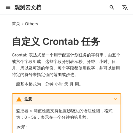
观测云文档
中文
首页
Others
English
自定义 Crontab 任务
2025 年
概念先解
注册免费版
安装并使用 DataKit
更新日志
DQL 查询入口
管理 Pipelines
仪表板
创建/编辑笔记
所有事件
创建错误投递规则
创建 Issue
故障列表
主机
新建实体对象
指标采集
日志采集
数据采集
Web
拨测任务
新建检测规则
数据采集
监控器
账号设置
应用列表
查看器
Obsy Copilot
Agent 管理
OWL CLI
公共请求参数
Func 托管版
数据存储策略
费用结算方式
名词解释
发布历史
公共请求参数
关于内置角色的说明
观测云商业版订阅协议
从官网注册商业版
在 Linux 上安装
2025
主机安装
服务管理
主配置
HTTP API
DBSCAN
PromQL 快速上手
快速开始
列表管理
图表类型
变量查询
快速搭建
绑定内置视图
等级定义
等级定义
类型
总览
数据上报
日志列表
日志索引
关联 Web 应用访问
性能指标
手动安装
Web 应用接入
更新日志
更新日志
更新日志
更新日志
更新日志
更新日志
更新日志
快速开始
更新日志
快速开始
快速开始
Session（会话）
Web
会话热图
SourceMap 配置
数据拦截与修改
API 拨测
官方检测库
语法
官方模板库
应用智能检测
新建 SLO
新建告警策略
钉钉机器人
关键指标
邀请成员
权限清单
Open API
新建转发规则
模版库
创建扫描规则
SAML
Status Page
新建 Agent 监测应用
搜索
保存快照
可观测分析
Agent 创建
手动安装
快速开始
仪表板
未恢复事件列出
频道
故障列表
错误中心
基础设施
实体列表
聚类查询
获取指标集相关信息
应用
拨测任务
监控器
应用
字段管理
列出
DQL 数据异步查询
列出
获取账单计费项消费累计
获取时序趋势图
AWS
一般图表数据返回
基础
计费产生逻辑
费用中心账号结算
注册与版本
2025 年
部署必读
如何开始
部署配置手册
计量数据结构与使用
列出
列出
列出
列出
新建
初始化并获取
列出
获取
列出
有效的等级列表
模版-列出
DQL数据查询
添加映射配置
标识ID导入
apm 服务列出
在线 Datakit 列表
2024 年
客户价值
注册商业版
快速创建仪表板
DataKit 安装
DQL 函数
Pipeline 手册
可视化图表
Chart Block 配置说明
未恢复事件
错误列表
管理 Issue
故障详情
容器
实体列表
指标分析
浏览器日志采集
服务
小程序
概览
管理检测规则
查看器
智能监控
偏好设置
查看器
快照
套餐与积分
我的任务
OWL MCP Server
公共响应结构
云账号管理
商业版
常见问题
登录方式
私有化版本说明
公共响应结构
未恢复事件查询
观测云专属版订阅协议
从云厂商注册商业版
在 Windows 上安装
2021~2024
容器安装
状态查看
采集器配置
文档撰写
本地 Func 如何上报自定义高级函数
基础和原理
页面管理
图表配置
对象映射
列表管理
Issue 发现
等级映射
分析看板
拓扑
日志详情
原生直写索引
配置应用性能监测采样
服务拓扑
自动注入
前端框架插件接入
应用接入
快速开始
迁移指南
快速开始
快速开始
快速开始
快速开始
应用接入
快速开始
应用接入
应用接入
View（页面）
移动端
漏斗分析
脚本上传 sourcemap
页面性能
网络路径拨测
自定义创建
内置函数
检测规则
云账单智能监控
管理 SLO
管理告警策略
企业微信机器人
功能菜单
常见问题
管理转发规则
管理扫描规则
OIDC
工单管理
新建 LLM 监测应用
筛选
分享快照
数据检索
Agent 容器安装
自动安装
工具清单
仪表板轮播
获取事件内容
Issue
值班
错误中心规则
资源目录
拓扑图
索引
聚合生成指标
SourceMap
自建节点管理
SLO
全局标签
新建
DQL 数据查询(旧版)
执行外部函数
获取账单信息
生成认证 code
阿里云
拓扑图数据返回
云同步脚本集
计费价格明细
阿里云账号结算
结算与账单
2024 年
如何申请 License
升级商业版
运维FAQ
获取
创建
添加成员
创建
获取
修改
修改ISSUE
创建
模版-获取模版详情
修改映射配置
service map
Crontab 表达式是一个用于配置计划任务的字符串，由五个
或六个字段组成，这些字段分别表示秒、分钟、小时、日、
2023 年
版本区分
开始使用监控器
DataKit 使用
高级函数
视图变量
变更事件
错误规则详情
分析看板
故障分析看板
进程
实体详情
指标管理
小程序日志采集
分析看板
Android
查看器
信号
概览
SLO
其他设置
分析看板
自动化
故障排查
接口签名认证
外部数据源
企业版
账户概览
产品部署
签名认证
拓扑图图表接口
观测云免费版订阅协议
在 macOS 上安装
批量安装
更新
选举配置
Platypus 语法
图表查询
页面管理
通知策略
故障自动分析
网络流
外部索引
应用性能监测关联日志
服务详情
查看器
SSR 框架下接入
远程配置与强制采样
应用接入
快速开始
应用接入
应用接入
应用接入
应用接入
配置说明
应用接入
配置说明
配置说明
Resource（资源）
Webpack 上传 sourcemap
内容安全策略
多步拨测
自定义模板库
主机智能检测
SLO 详情
告警聚合通知模板
飞书机器人
日志延迟可见
FAQ
角色映射
时间控件
资源生成
Agent 服务运维
快速开始
笔记
手动恢复事件
日程
配置管理
数据转发
智能巡检
成员管理
分享
DQL 数据查询
获取账户余额
华为云
亚马逊云账号结算
2023 年
基础设施部署
SSO 管理
使用FAQ
新增
获取
修改
获取
修改
列出
修改
模版-导入自定义系统模版
映射配置列出
月、周以及可选的年份。每个字段都使用数字，并可以使用
特定的符号来指定值的范围或步进。
2022 年
常见问题
开启 APM 链路追踪
DataKit 配置
DQL VS 其它查询语言
报告
智能监控事件
常见问题
日程
值班
数据库
实体类型管理
生成指标
日志查看器
链路
iOS/tvOS/macOS
自建节点管理
执行日志
静默管理
空间设置
任务接入
更新日志
使用限制
脚本市场
常见问题
支持中心
开始使用
前台账号
单位说明
观测云 SaaS 服务等级协议
在 Kubernetes 上安装
离线安装
DQL 查询
代理配置
内置函数
图表 JSON
故障聚合规则
设备
Electron 应用接入
基于 Uniapp 开发框架的小程序接入
配置说明
应用接入
配置说明
配置说明
配置说明
配置说明
高级场景
配置说明
高级场景
高级场景
Action（操作）
Vite 上传 sourcemap
浏览器拨测
监控器列表
Kubernetes 智能检测
Webhook 自定义
常见问题
维度分析
知识服务
Agent 正向代理配置
工具清单
新版笔记
创建事件
配置管理
数据访问
静默配置
角色管理
删除
同组织 Trace 查询
作废认证 code
腾讯云
华为云账号结算
2022 年
开始安装
管理后台手册
升级观测云
修改
修改
更换空间拥有者
轮换工作空间 Token
列出
批量删除
管理工作空间
模版-删除自定义模版
删除映射配置
一般基本格式为：分钟 小时 天 月 周。
2021 年
DataKit 开发手册
笔记
事件详情
配置管理
配置管理
网络
全景拓扑图
常见问题
BPF 网络日志
错误追踪
HarmonyOS
常见问题
Arbiter
告警策略
MFA 管理
用量统计
请求示例
账单管理
运维手册
管理后台账号
飞书 SSO（OIDC）配置说明
法律声明
以 Kubernetes helm 方式安装
其它命令
DataKit Operator
附加功能
图表链接
Webhook配置
网络路径
采集数据说明
应用数据采集
高级场景
配置说明
高级场景
高级场景
高级场景
高级场景
应用数据采集
框架接入
应用数据采集
故障排查
Long Task（长任务）
恢复监控器
日志智能检测
简单 HTTP 请求
显示列
技能
命令参考
查看器
告警策略
API Key 管理
取消快照/图表分享
Azure
激活产品
容量规划
启用/禁用
启用/禁用
修改
删除
删除
模版-批量删除自定义模版
开关状态设置
注意
2020 年
查看器
常见问题
常见问题
资源目录
错误追踪
Profiling
React Native
通知对象管理
属性声明
Agent 版本历史
OpenAPI SDK
账户管理
扩展使用
工作空间成员
SourceMap 分片上传
数据安全保密协议
Docker 安装
故障排查
其它配置方式
性能基准和优化
事件关联
采样配置
应用数据采集
高级场景
应用数据采集
应用数据采集
应用数据采集
应用数据采集
故障排查
高级场景
故障排查
Error（错误）
运算符
用户访问智能检测
短信
MCP 服务
内置视图
通知对象管理
黑名单
DataWay
删除
删除
批量设置故障 AI 自动分析配置
批量删除
获取开关状态信息
自定义用户访
监控器 > 阈值检测支持配置
秒级
别的语法检测，格式
2019 年
内置视图
常见问题
索引
Flutter
常见问题
字段管理
Obscli
公共错误定义
工作空间管理
工作空间
部署版跨站点授权
数据安全协议
Datakit Operator
虚拟互联网接入
用户操作 Action
故障排查
应用数据采集
故障排查
故障排查
故障排查
故障排查
应用数据采集
真值表
语音电话
消息渠道
服务管理
Pipelines
部署方案
修改品牌标识
删除
为：0 - 59，表示在一个分钟的第几秒。
示例：
常见问题
跨工作空间索引查询
UniApp
全局标签
场景
常见问题
工作空间 API Key
同组织跨工作空间 Trace 查询
观测云费用中心用户充值协议
性能展示
自定义数据与事件
故障排查
故障排查
事件等级
Slack
Agent 协作（A2A）
服务性能
数据访问
使用量限制查询