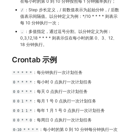
在每小时的第 0 到 10 分钟按照每 1 分钟频率执行；
SourceMap
分享管理
监控
DataKit清单
：Step 步长定义，/ 前数值表示为起始分钟，/ 后数
/
自定义环境变量
跨工作空间授权
LLM监测
值表示间隔值。以分钟定义为例：*/10 * * * * 则表示
每 10 分钟执行一次；
其他
字段展示权限
管理
：多值指定，通过逗号分割。以分钟定义为例：
,
0,3,12,18 * * * * 则表示仅在每小时的第 0、3、12、
敏感数据扫描
快照管理
18 分钟执行。
实验室
DQL 数据查询
Crontab 示例
SSO 管理
Func 函数
：每分钟执行一次计划任务
* * * * *
支持中心
账单分析
：每小时 0 点执行一次计划任务
0 * * * *
：每天 0 点执行一次计划任务
0 0 * * *
免登录 Token
：每月 1 号 0 点执行一次计划任务
0 0 1 * *
图表图片
：每年 1 月 1 号 0 点执行一次计划任务
0 0 1 1 *
：每周日 0 点执行一次计划任务
0 0 * * 0
：每小时的第 0 到 10 分钟每分钟执行一次
0-10 * * * *